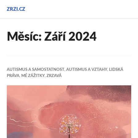
Přejít
ZRZI.CZ
k
obsahu
webu
Měsíc:
Září 2024
AUTISMUS A SAMOSTATNOST
,
AUTISMUS A VZTAHY
,
LIDSKÁ
PRÁVA
,
MÉ ZÁŽITKY
,
ZRZAVÁ