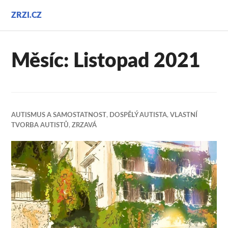
Přejít
ZRZI.CZ
k
obsahu
webu
Měsíc:
Listopad 2021
AUTISMUS A SAMOSTATNOST
,
DOSPĚLÝ AUTISTA
,
VLASTNÍ
TVORBA AUTISTŮ
,
ZRZAVÁ