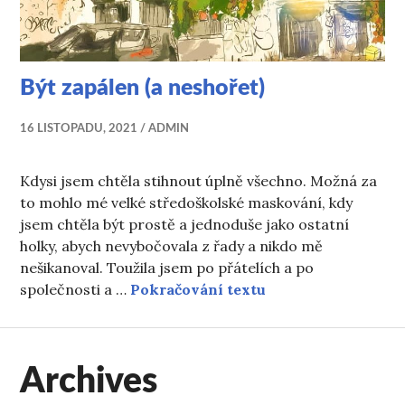
Být zapálen (a neshořet)
16 LISTOPADU, 2021
ADMIN
Kdysi jsem chtěla stihnout úplně všechno. Možná za
to mohlo mé velké středoškolské maskování, kdy
jsem chtěla být prostě a jednoduše jako ostatní
holky, abych nevybočovala z řady a nikdo mě
nešikanoval. Toužila jsem po přátelích a po
Být zapálen (a nes
společnosti a …
Pokračování textu
Archives