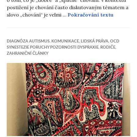
o tom, co je „dobré“ a „špatné“ chování. V kontextu
postižení je chování často diskutovaným tématem a
Když je 
slovo „chování“ je velmi …
Pokračování textu
DIAGNÓZA AUTISMUS
,
KOMUNIKACE
,
LIDSKÁ PRÁVA
,
OCD
SYNESTEZIE PORUCHY POZORNOSTI DYSPRAXIE
,
RODIČE
,
ZAHRANIČNÍ ČLÁNKY