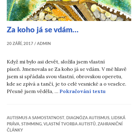
Za koho já se vdám…
20 ZÁŘÍ, 2017
ADMIN
Když mi bylo asi devět, složila jsem vlastní
píseň. Jmenovala se Za koho já se vdám. V mé hlavě
jsem si spřádala svou vlastní, obrovskou operetu,
kde se zpívá a tančí, je to celé vesnické a o veselce.
Za koho já s
Přesně jsem věděla, …
Pokračování textu
AUTISMUS A SAMOSTATNOST
,
DIAGNÓZA AUTISMUS
,
LIDSKÁ
PRÁVA
,
STIMMING
,
VLASTNÍ TVORBA AUTISTŮ
,
ZAHRANIČNÍ
ČLÁNKY