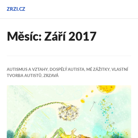
Přejít
ZRZI.CZ
k
obsahu
webu
Měsíc:
Září 2017
AUTISMUS A VZTAHY
,
DOSPĚLÝ AUTISTA
,
MÉ ZÁŽITKY
,
VLASTNÍ
TVORBA AUTISTŮ
,
ZRZAVÁ