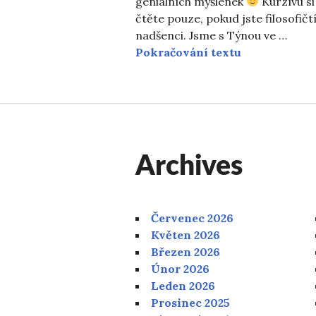
geniálních myšlenek
Kurzívu si
čtěte pouze, pokud jste filosofičt
nadšenci. Jsme s Týnou ve …
Obsáhlé myšl
Pokračování textu
Archives
Červenec 2026
Květen 2026
Březen 2026
Únor 2026
Leden 2026
Prosinec 2025