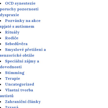
OCD synestezie
poruchy pozornosti
dyspraxie
Pozvánky na akce
spjaté s autismem
Rituály
Rodiče
Sebedůvěra
Smyslové přetížení a
senzorické obtíže
Speciální zájmy a
dovednosti
Stimming
Terapie
Uncategorized
Vlastní tvorba
autistů
Zahraniční články
Zrzavá