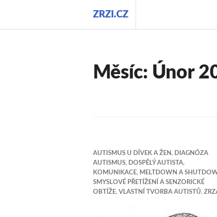
Přejít
ZRZI.CZ
k
obsahu
webu
Měsíc:
Únor 2
AUTISMUS U DÍVEK A ŽEN
,
DIAGNÓZA
AUTISMUS
,
DOSPĚLÝ AUTISTA
,
KOMUNIKACE
,
MELTDOWN A SHUTDO
SMYSLOVÉ PŘETÍŽENÍ A SENZORICKÉ
OBTÍŽE
,
VLASTNÍ TVORBA AUTISTŮ
,
ZRZ