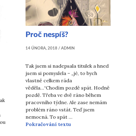
Proč nespíš?
14 ÚNORA, 2018
ADMIN
Tak jsem si nadepsala titulek a hned
jsem si pomyslela – „jé, to bych
vlastně celkem ráda
věděla…“Chodím pozdě spát. Hodně
pozdě. Třeba ve dvě ráno během
jak
pracovního týdne. Ale zase nemám
problém ráno vstát. Teď jsem
a
nemocná. To spát …
nou
Proč nespíš?
Pokračování textu