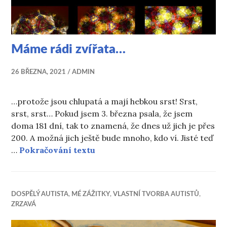
Máme rádi zvířata…
26 BŘEZNA, 2021
ADMIN
…protože jsou chlupatá a mají hebkou srst! Srst,
srst, srst… Pokud jsem 3. března psala, že jsem
doma 181 dní, tak to znamená, že dnes už jich je přes
200. A možná jich ještě bude mnoho, kdo ví. Jisté teď
Máme rádi zvířata…
…
Pokračování textu
DOSPĚLÝ AUTISTA
,
MÉ ZÁŽITKY
,
VLASTNÍ TVORBA AUTISTŮ
,
ZRZAVÁ