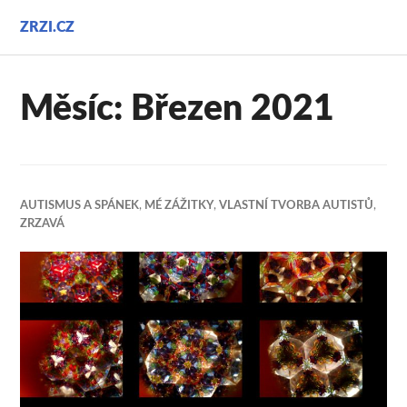
Přejít
ZRZI.CZ
k
obsahu
webu
Měsíc:
Březen 2021
AUTISMUS A SPÁNEK
,
MÉ ZÁŽITKY
,
VLASTNÍ TVORBA AUTISTŮ
,
ZRZAVÁ