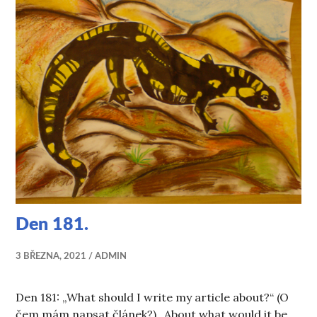
Den 181.
3 BŘEZNA, 2021
ADMIN
Den 181: „What should I write my article about?“ (O
čem mám napsat článek?) „About what would it be