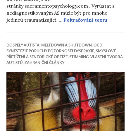
stránky sacramentopsychology.com . Vyrůstat s
nediagnostikovaným AS může být pro mnoho
Proč je d
jedinců traumatizující. …
Pokračování textu
DOSPĚLÝ AUTISTA
,
MELTDOWN A SHUTDOWN
,
OCD
SYNESTEZIE PORUCHY POZORNOSTI DYSPRAXIE
,
SMYSLOVÉ
PŘETÍŽENÍ A SENZORICKÉ OBTÍŽE
,
STIMMING
,
VLASTNÍ TVORBA
AUTISTŮ
,
ZAHRANIČNÍ ČLÁNKY