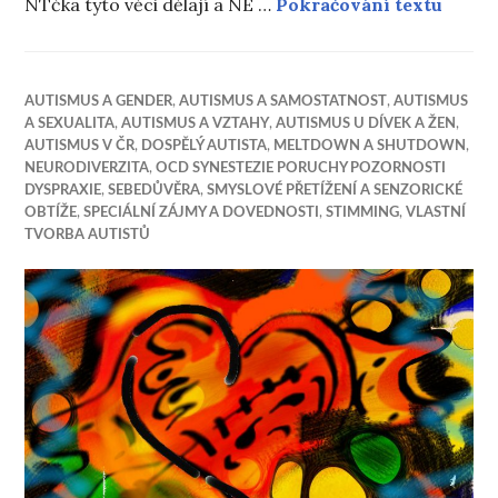
10 věc
NTčka tyto věci dělají a NE …
Pokračování textu
AUTISMUS A GENDER
,
AUTISMUS A SAMOSTATNOST
,
AUTISMUS
A SEXUALITA
,
AUTISMUS A VZTAHY
,
AUTISMUS U DÍVEK A ŽEN
,
AUTISMUS V ČR
,
DOSPĚLÝ AUTISTA
,
MELTDOWN A SHUTDOWN
,
NEURODIVERZITA
,
OCD SYNESTEZIE PORUCHY POZORNOSTI
DYSPRAXIE
,
SEBEDŮVĚRA
,
SMYSLOVÉ PŘETÍŽENÍ A SENZORICKÉ
OBTÍŽE
,
SPECIÁLNÍ ZÁJMY A DOVEDNOSTI
,
STIMMING
,
VLASTNÍ
TVORBA AUTISTŮ