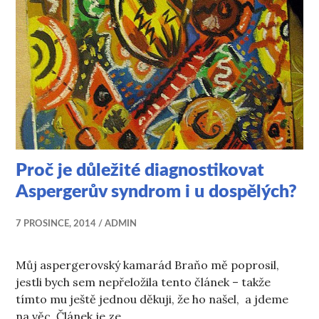
Proč je důležité diagnostikovat
Aspergerův syndrom i u dospělých?
7 PROSINCE, 2014
ADMIN
Můj aspergerovský kamarád Braňo mě poprosil,
jestli bych sem nepřeložila tento článek – takže
tímto mu ještě jednou děkuji, že ho našel, a jdeme
na věc. Článek je ze