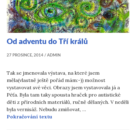
Od adventu do Tří králů
27 PROSINCE, 2014
ADMIN
Tak se jmenovala výstava, na které jsem
měla(vlastně ještě pořád mám:-)) možnost
vystavovat své věci. Obrazy jsem vystavovala já a
Péťa. Byla tam taky spousta hraček pro autistické
děti z přírodních materiálů, ručně dělaných. V neděli
byla vernisáž. Nebudu zmiňovat, …
Od adventu do Tří králů
Pokračování textu