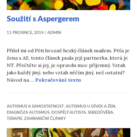
Soužití s Aspergerem
11 PROSINCE, 2014
ADMIN
Přišel mi od Péti hrozně hezký článek mailem. Péťa je
žena s AS, tento článek psala její partnerka, která je
NT. Přečtěte si jej, je opravdu moc příjemný. Vztah
jako každý jiný, nebo vztah něčím jiný, než ostatní?
Soužití s Aspergerem
Návod na …
Pokračování textu
AUTISMUS A SAMOSTATNOST
,
AUTISMUS U DÍVEK A ŽEN
,
DIAGNÓZA AUTISMUS
,
DOSPĚLÝ AUTISTA
,
SEBEDŮVĚRA
,
TERAPIE
,
ZAHRANIČNÍ ČLÁNKY