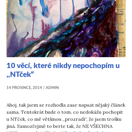
10 věcí, které nikdy nepochopím u
,,NTček“
14 PROSINCE, 2014
ADMIN
Ahoj, tak jsem se rozhodla zase napsat nějaký článek
sama. Tentokrát bude o tom, co nedokážu pochopit
u NTček, co mě většinou ,,prozradí“, že jsem trošku
jiná. Samozřejmě to berte tak, že NE VŠECHNA