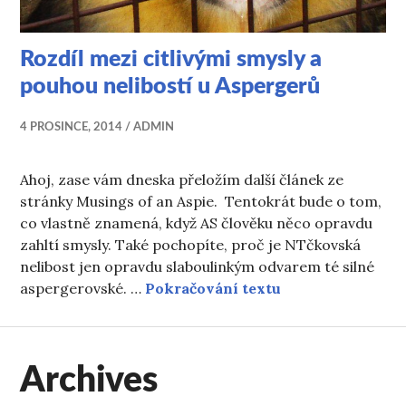
Rozdíl mezi citlivými smysly a
pouhou nelibostí u Aspergerů
4 PROSINCE, 2014
ADMIN
Ahoj, zase vám dneska přeložím další článek ze
stránky Musings of an Aspie. Tentokrát bude o tom,
co vlastně znamená, když AS člověku něco opravdu
zahltí smysly. Také pochopíte, proč je NTčkovská
nelibost jen opravdu slaboulinkým odvarem té silné
Rozdíl mezi citl
aspergerovské. …
Pokračování textu
Archives