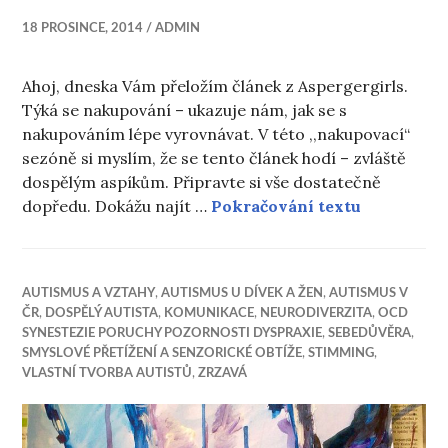
18 PROSINCE, 2014
ADMIN
Ahoj, dneska Vám přeložím článek z Aspergergirls.
Týká se nakupování – ukazuje nám, jak se s
nakupováním lépe vyrovnávat. V této ,,nakupovací“
sezóně si myslím, že se tento článek hodí – zvláště
dospělým aspíkům. Připravte si vše dostatečně
Nakupování
dopředu. Dokážu najít …
Pokračování textu
AUTISMUS A VZTAHY
,
AUTISMUS U DÍVEK A ŽEN
,
AUTISMUS V
ČR
,
DOSPĚLÝ AUTISTA
,
KOMUNIKACE
,
NEURODIVERZITA
,
OCD
SYNESTEZIE PORUCHY POZORNOSTI DYSPRAXIE
,
SEBEDŮVĚRA
,
SMYSLOVÉ PŘETÍŽENÍ A SENZORICKÉ OBTÍŽE
,
STIMMING
,
VLASTNÍ TVORBA AUTISTŮ
,
ZRZAVÁ