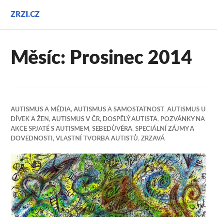
Přejít
ZRZI.CZ
k
obsahu
webu
Měsíc:
Prosinec 2014
AUTISMUS A MÉDIA
,
AUTISMUS A SAMOSTATNOST
,
AUTISMUS U
DÍVEK A ŽEN
,
AUTISMUS V ČR
,
DOSPĚLÝ AUTISTA
,
POZVÁNKY NA
AKCE SPJATÉ S AUTISMEM
,
SEBEDŮVĚRA
,
SPECIÁLNÍ ZÁJMY A
DOVEDNOSTI
,
VLASTNÍ TVORBA AUTISTŮ
,
ZRZAVÁ