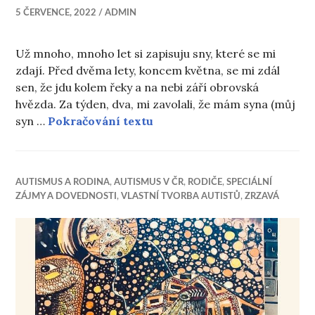
5 ČERVENCE, 2022
ADMIN
Už mnoho, mnoho let si zapisuju sny, které se mi
zdají. Před dvěma lety, koncem května, se mi zdál
sen, že jdu kolem řeky a na nebi září obrovská
hvězda. Za týden, dva, mi zavolali, že mám syna (můj
Noel
syn …
Pokračování textu
AUTISMUS A RODINA
,
AUTISMUS V ČR
,
RODIČE
,
SPECIÁLNÍ
ZÁJMY A DOVEDNOSTI
,
VLASTNÍ TVORBA AUTISTŮ
,
ZRZAVÁ