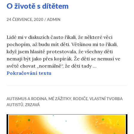
O životě s dítětem
24 ČERVENCE, 2020
ADMIN
Lidé mi v diskuzích často říkali, že některé věci
pochopím, až budu mít děti. Většinou mi to říkali,
když jsem hlasitě protestovala, že všechny děti
nemají být jako přes kopírák. Že děti se nemusí ve
světě chovat „normálně“, že děti tady …
O životě s dítětem
Pokračování textu
AUTISMUS A RODINA
,
MÉ ZÁŽITKY
,
RODIČE
,
VLASTNÍ TVORBA
AUTISTŮ
,
ZRZAVÁ