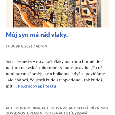
Můj syn má rád vlaky.
14 DUBNA, 2021
ADMIN
Asi si řeknete – no a co? Vlaky má rádo hodně dětí,
na tom nic zvláštního není. A máte pravdu. „To už
není norma,“ směju se s holkama, když si povídáme.
„Ale chápeš, že jestli bude strojvedoucí, tak budeš
Můj syn má rád vlaky.
mít …
Pokračování textu
AUTISMUS A RODINA
,
AUTISMUS A VZTAHY
,
SPECIÁLNÍ ZÁJMY A
DOVEDNOSTI
,
VLASTNÍ TVORBA AUTISTŮ
,
ZRZAVÁ