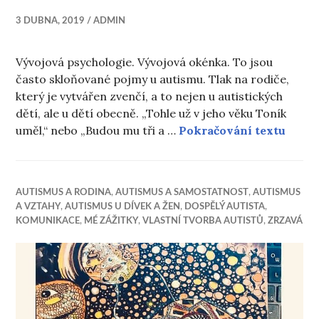
3 DUBNA, 2019
ADMIN
Vývojová psychologie. Vývojová okénka. To jsou
často skloňované pojmy u autismu. Tlak na rodiče,
který je vytvářen zvenčí, a to nejen u autistických
dětí, ale u dětí obecně. „Tohle už v jeho věku Toník
„To j
uměl,“ nebo „Budou mu tři a …
Pokračování textu
AUTISMUS A RODINA
,
AUTISMUS A SAMOSTATNOST
,
AUTISMUS
A VZTAHY
,
AUTISMUS U DÍVEK A ŽEN
,
DOSPĚLÝ AUTISTA
,
KOMUNIKACE
,
MÉ ZÁŽITKY
,
VLASTNÍ TVORBA AUTISTŮ
,
ZRZAVÁ