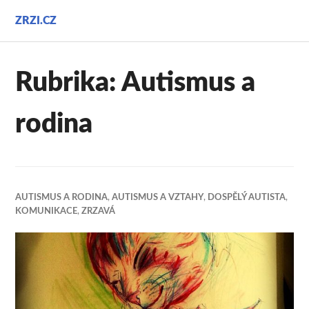
Přejít
ZRZI.CZ
k
obsahu
webu
Rubrika:
Autismus a
rodina
AUTISMUS A RODINA
,
AUTISMUS A VZTAHY
,
DOSPĚLÝ AUTISTA
,
KOMUNIKACE
,
ZRZAVÁ