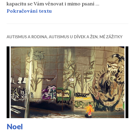
kapacitu se Vám věnovat i mimo psaní …
CENÍK – Zrzavá holka
Pokračování textu
AUTISMUS A RODINA
,
AUTISMUS U DÍVEK A ŽEN
,
MÉ ZÁŽITKY
Noel