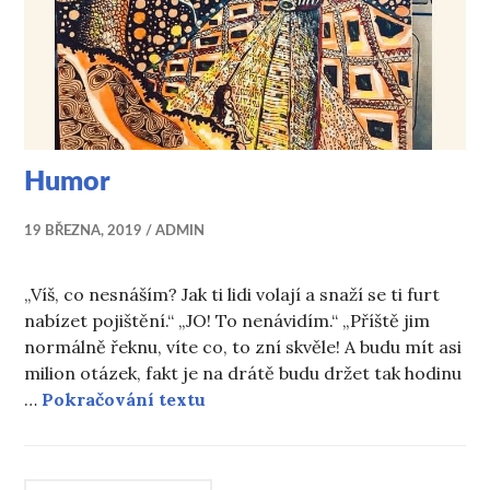
Humor
19 BŘEZNA, 2019
ADMIN
„Víš, co nesnáším? Jak ti lidi volají a snaží se ti furt
nabízet pojištění.“ „JO! To nenávidím.“ „Příště jim
normálně řeknu, víte co, to zní skvěle! A budu mít asi
milion otázek, fakt je na drátě budu držet tak hodinu
Humor
…
Pokračování textu