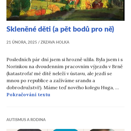
Skleněné děti (a pět bodů pro ně)
21 ÚNORA, 2025
ZRZAVA HOLKA
Posledních pár dní jsem si hrozně užila. Byla jsem i s
Norinkou na dvoudenním pracovním výjezdu v Brně
(katastrofa! mé dítě neleží v ústavu, ale jezdí se
mnou po republice a zažíváme srandu a
dobrodružství!). Máme teď nového kolegu Huga, …
Skleněné děti (a pět bodů pro ně)
Pokračování textu
AUTISMUS A RODINA