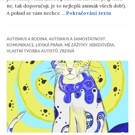
ne, tak doporučuji, je to nejlepší animák všech dob!).
O písničk
A pokud se vám nechce …
Pokračování textu
AUTISMUS A RODINA
,
AUTISMUS A SAMOSTATNOST
,
KOMUNIKACE
,
LIDSKÁ PRÁVA
,
MÉ ZÁŽITKY
,
SEBEDŮVĚRA
,
VLASTNÍ TVORBA AUTISTŮ
,
ZRZAVÁ