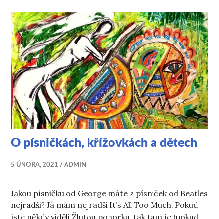
O písničkách, křížovkách a dětech
5 ÚNORA, 2021
ADMIN
Jakou písničku od George máte z písniček od Beatles
nejradši? Já mám nejradši It’s All Too Much. Pokud
jste někdy viděli Žlutou ponorku, tak tam je (pokud