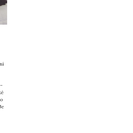
ní
 –
ké
 o
Je
y OCD