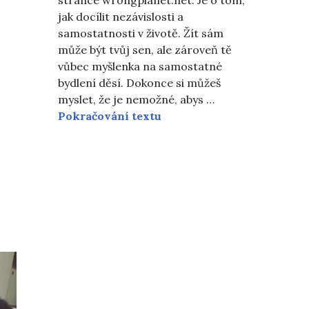
stránce wrongplanet.net. Je o tom,
jak docílit nezávislosti a
samostatnosti v životě. Žít sám
může být tvůj sen, ale zároveň tě
vůbec myšlenka na samostatné
bydlení děsí. Dokonce si můžeš
myslet, že je nemožné, abys …
10 kroků, jak se stát Aspe
Pokračování textu