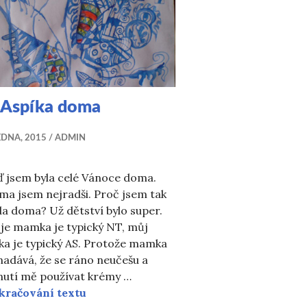
 Aspíka doma
EDNA, 2015
ADMIN
ď jsem byla celé Vánoce doma.
ma jsem nejradši. Proč jsem tak
a doma? Už dětství bylo super.
je mamka je typický NT, můj
ka je typický AS. Protože mamka
adává, že se ráno neučešu a
nutí mě používat krémy …
U Aspíka doma
kračování textu