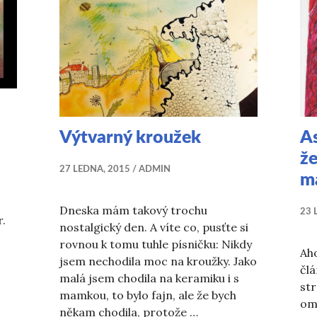
Výtvarný kroužek
A
že
27 LEDNA, 2015
ADMIN
m
Dneska mám takový trochu
23 
r.
nostalgický den. A víte co, pusťte si
rovnou k tomu tuhle písničku: Nikdy
Aho
jsem nechodila moc na kroužky. Jako
člá
malá jsem chodila na keramiku i s
st
mamkou, to bylo fajn, ale že bych
om
někam chodila, protože …