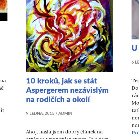
U
6 L
10 kroků, jak se stát
 na
Te
mě
Do
Aspergerem nezávislým
rád
na rodičích a okolí
Mo
ít
tať
9 LEDNA, 2015
ADMIN
nen
ne
Ahoj, našla jsem dobrý článek na
artnerku, když máte Aspergerův syndrom
Po