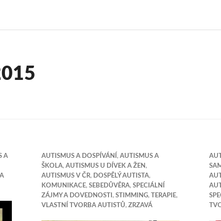
2015
S A
AUTISMUS A DOSPÍVÁNÍ
,
AUTISMUS A
AUT
ŠKOLA
,
AUTISMUS U DÍVEK A ŽEN
,
SA
BA
AUTISMUS V ČR
,
DOSPĚLÝ AUTISTA
,
AUT
KOMUNIKACE
,
SEBEDŮVĚRA
,
SPECIÁLNÍ
AU
ZÁJMY A DOVEDNOSTI
,
STIMMING
,
TERAPIE
,
SPE
VLASTNÍ TVORBA AUTISTŮ
,
ZRZAVÁ
TV