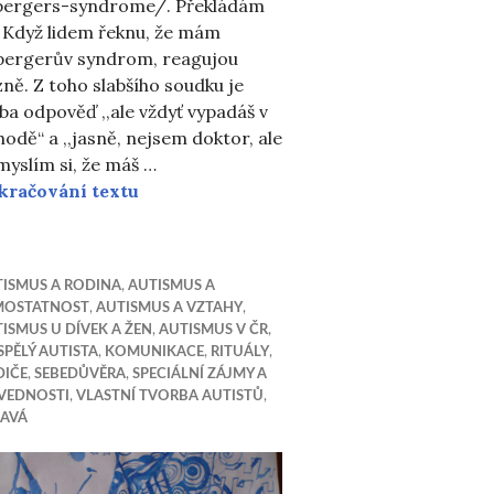
pergers-syndrome/. Překládám
) Když lidem řeknu, že mám
pergerův syndrom, reagujou
ně. Z toho slabšího soudku je
ba odpověď ,,ale vždyť vypadáš v
odě“ a ,,jasně, nejsem doktor, ale
yslím si, že máš …
Aspergerův syndrom u žen – zpověď že
kračování textu
ISMUS A RODINA
,
AUTISMUS A
MOSTATNOST
,
AUTISMUS A VZTAHY
,
ISMUS U DÍVEK A ŽEN
,
AUTISMUS V ČR
,
PĚLÝ AUTISTA
,
KOMUNIKACE
,
RITUÁLY
,
DIČE
,
SEBEDŮVĚRA
,
SPECIÁLNÍ ZÁJMY A
VEDNOSTI
,
VLASTNÍ TVORBA AUTISTŮ
,
ZAVÁ