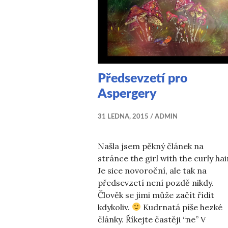
Předsevzetí pro
Aspergery
31 LEDNA, 2015
ADMIN
Našla jsem pěkný článek na
stránce the girl with the curly hai
Je sice novoroční, ale tak na
předsevzetí není pozdě nikdy.
Člověk se jimi může začít řídit
kdykoliv.
Kudrnatá píše hezké
články. Říkejte častěji “ne” V