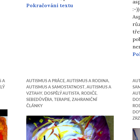
as
Výtvarný kroužek
Pokračování textu
:-)
pro Aspergery
As
růz
tře
poh
nem
Po
S A
AUTISMUS A PRÁCE
,
AUTISMUS A RODINA
,
AUT
LÝ
AUTISMUS A SAMOSTATNOST
,
AUTISMUS A
SA
VZTAHY
,
DOSPĚLÝ AUTISTA
,
RODIČE
,
AUT
SEBEDŮVĚRA
,
TERAPIE
,
ZAHRANIČNÍ
DOS
ČLÁNKY
RO
DO
ZR