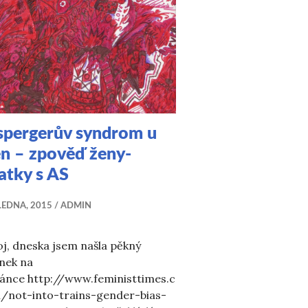
spergerův syndrom u
n – zpověď ženy-
atky s AS
LEDNA, 2015
ADMIN
j, dneska jsem našla pěkný
nek na
ránce http://www.feministtimes.c
/not-into-trains-gender-bias-