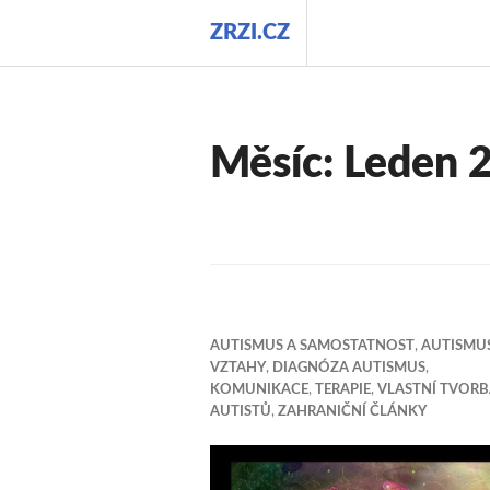
Přejít
ZRZI.CZ
k
obsahu
webu
Měsíc:
Leden 
AUTISMUS A SAMOSTATNOST
,
AUTISMU
VZTAHY
,
DIAGNÓZA AUTISMUS
,
KOMUNIKACE
,
TERAPIE
,
VLASTNÍ TVOR
AUTISTŮ
,
ZAHRANIČNÍ ČLÁNKY