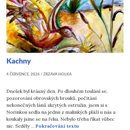
Kachny
4 ČERVENCE, 2026
ZRZAVA HOLKA
Dnešek byl krásný den. Po dlouhém toulání se,
pozorování obrovských brouků, počítání
nekonečných lánů skrytých ostružin, jsem si s
Norinkou sedla na jednu z malinkých pláží u nás a
koukaly jsme se na řeku. Nebylo třeba říkat vůbec
Kachny
nic. Seděly …
Pokračování textu