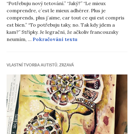
“Potřebuju nový tetování.” “Jaký?” “Le mieux
comprendre, c`est le mieux adhérer. Plus je
comprends, plus j`aime, car tout ce qui est compris
est bien.” “To potřebuju taky, no. Tak kdy jdem a
kam?” Střípky. Je legrační, že ačkoliv francouzsky
Dobré jitro
neumím, …
Pokračování textu
VLASTNÍ TVORBA AUTISTŮ
,
ZRZAVÁ