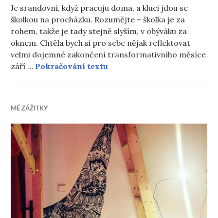
Je srandovní, když pracuju doma, a kluci jdou se
školkou na procházku. Rozumějte – školka je za
rohem, takže je tady stejně slyším, v obýváku za
oknem. Chtěla bych si pro sebe nějak reflektovat
velmi dojemné zakončení transformativního měsíce
Let it Be (Naked)
září …
Pokračování textu
MÉ ZÁŽITKY