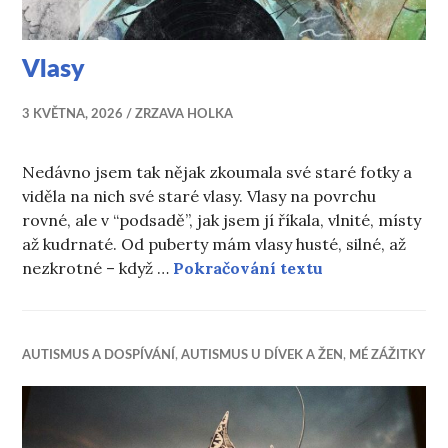
Vlasy
3 KVĚTNA, 2026
ZRZAVA HOLKA
Nedávno jsem tak nějak zkoumala své staré fotky a
viděla na nich své staré vlasy. Vlasy na povrchu
rovné, ale v “podsadě”, jak jsem jí říkala, vlnité, místy
až kudrnaté. Od puberty mám vlasy husté, silné, až
Vlasy
nezkrotné – když …
Pokračování textu
AUTISMUS A DOSPÍVÁNÍ
,
AUTISMUS U DÍVEK A ŽEN
,
MÉ ZÁŽITKY