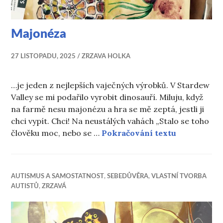
Majonéza
27 LISTOPADU, 2025
ZRZAVA HOLKA
…je jeden z nejlepších vaječných výrobků. V Stardew
Valley se mi podařilo vyrobit dinosauří. Miluju, když
na farmě nesu majonézu a hra se mě zeptá, jestli ji
chci vypít. Chci! Na neustálých vahách „Stalo se toho
Majonéza
člověku moc, nebo se …
Pokračování textu
AUTISMUS A SAMOSTATNOST
,
SEBEDŮVĚRA
,
VLASTNÍ TVORBA
AUTISTŮ
,
ZRZAVÁ