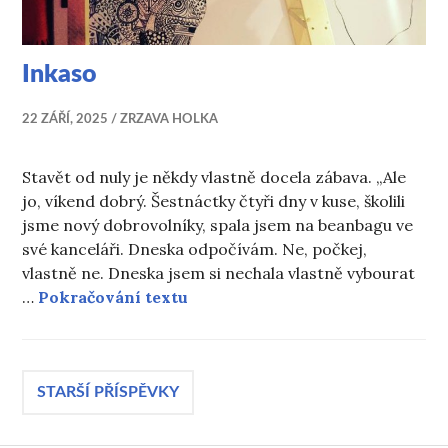
Inkaso
22 ZÁŘÍ, 2025
ZRZAVA HOLKA
Stavět od nuly je někdy vlastně docela zábava. „Ale
jo, víkend dobrý. Šestnáctky čtyři dny v kuse, školili
jsme nový dobrovolníky, spala jsem na beanbagu ve
své kanceláři. Dneska odpočívám. Ne, počkej,
vlastně ne. Dneska jsem si nechala vlastně vybourat
Inkaso
…
Pokračování textu
Navigace
STARŠÍ PŘÍSPĚVKY