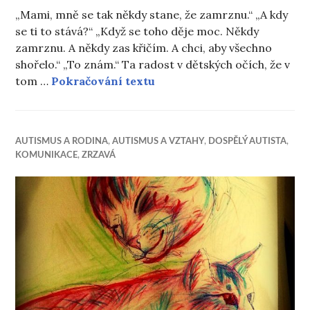
„Mami, mně se tak někdy stane, že zamrznu.“ „A kdy
se ti to stává?“ „Když se toho děje moc. Někdy
zamrznu. A někdy zas křičím. A chci, aby všechno
shořelo.“ „To znám.“ Ta radost v dětských očích, že v
A mámo…
tom …
Pokračování textu
AUTISMUS A RODINA
,
AUTISMUS A VZTAHY
,
DOSPĚLÝ AUTISTA
,
KOMUNIKACE
,
ZRZAVÁ