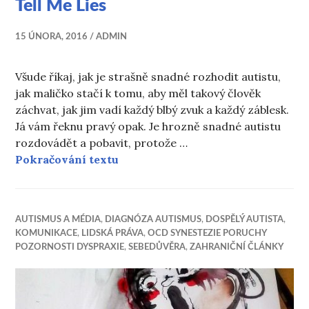
Tell Me Lies
15 ÚNORA, 2016
ADMIN
Všude říkaj, jak je strašně snadné rozhodit autistu,
jak maličko stačí k tomu, aby měl takový člověk
záchvat, jak jim vadí každý blbý zvuk a každý záblesk.
Já vám řeknu pravý opak. Je hrozně snadné autistu
rozdovádět a pobavit, protože …
Tell Me Lies
Pokračování textu
AUTISMUS A MÉDIA
,
DIAGNÓZA AUTISMUS
,
DOSPĚLÝ AUTISTA
,
KOMUNIKACE
,
LIDSKÁ PRÁVA
,
OCD SYNESTEZIE PORUCHY
POZORNOSTI DYSPRAXIE
,
SEBEDŮVĚRA
,
ZAHRANIČNÍ ČLÁNKY