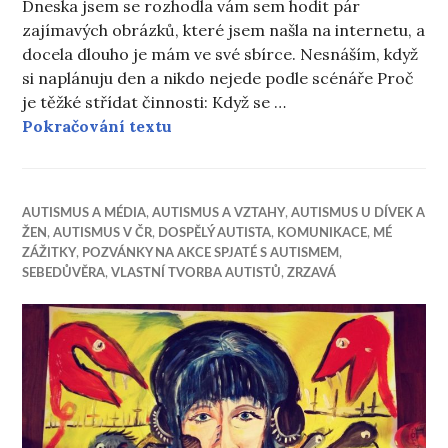
Dneska jsem se rozhodla vám sem hodit pár
zajímavých obrázků, které jsem našla na internetu, a
docela dlouho je mám ve své sbírce. Nesnáším, když
si naplánuju den a nikdo nejede podle scénáře Proč
je těžké střídat činnosti: Když se …
Obrázkový článek
Pokračování textu
AUTISMUS A MÉDIA
,
AUTISMUS A VZTAHY
,
AUTISMUS U DÍVEK A
ŽEN
,
AUTISMUS V ČR
,
DOSPĚLÝ AUTISTA
,
KOMUNIKACE
,
MÉ
ZÁŽITKY
,
POZVÁNKY NA AKCE SPJATÉ S AUTISMEM
,
SEBEDŮVĚRA
,
VLASTNÍ TVORBA AUTISTŮ
,
ZRZAVÁ