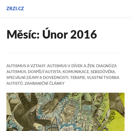
Přejít
ZRZI.CZ
k
obsahu
webu
Měsíc:
Únor 2016
AUTISMUS A VZTAHY
,
AUTISMUS U DÍVEK A ŽEN
,
DIAGNÓZA
AUTISMUS
,
DOSPĚLÝ AUTISTA
,
KOMUNIKACE
,
SEBEDŮVĚRA
,
SPECIÁLNÍ ZÁJMY A DOVEDNOSTI
,
TERAPIE
,
VLASTNÍ TVORBA
AUTISTŮ
,
ZAHRANIČNÍ ČLÁNKY