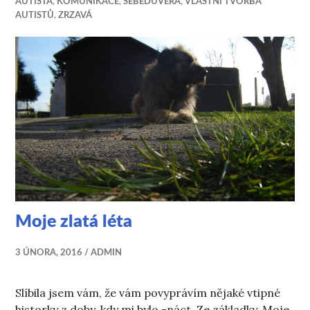
AUTISTA
,
KOMUNIKACE
,
SEBEDŮVĚRA
,
VLASTNÍ TVORBA
AUTISTŮ
,
ZRZAVÁ
Moje zlatá léta
3 ÚNORA, 2016
ADMIN
Slíbila jsem vám, že vám povyprávím nějaké vtipné
historky z doby, kdy mi bylo -náct. Ze základky. Moje