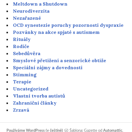
Meltdown a Shutdown
Neurodiverzita
Nezařazené
OCD synestezie poruchy pozornosti dyspraxie
Pozvánky na akce spjaté s autismem
Rituály
Rodiče
Sebedůvěra
Smyslové přetížení a senzorické obtíže
Speciální zájmy a dovednosti
Stimming
Terapie
Uncategorized
Vlastní tvorba autistů
Zahraniční články
Zrzavá
Používáme WordPress (v češtině)
Šablona: Gazette od
Automattic
.