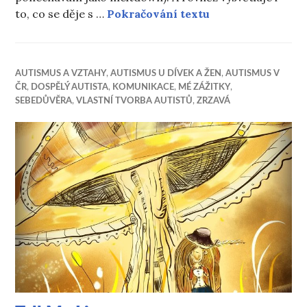
Meltdown a šok 
to, co se děje s …
Pokračování textu
AUTISMUS A VZTAHY
,
AUTISMUS U DÍVEK A ŽEN
,
AUTISMUS V
ČR
,
DOSPĚLÝ AUTISTA
,
KOMUNIKACE
,
MÉ ZÁŽITKY
,
SEBEDŮVĚRA
,
VLASTNÍ TVORBA AUTISTŮ
,
ZRZAVÁ