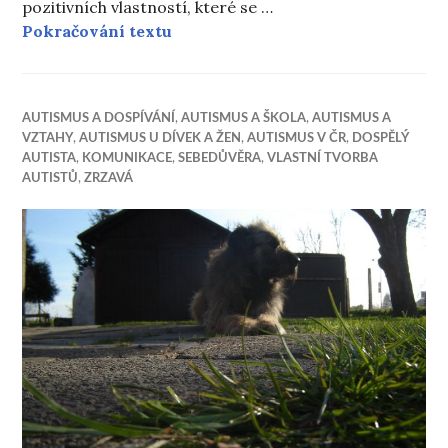
pozitivních vlastností, které se …
50 výhod Aspergerova syndromu
Pokračování textu
AUTISMUS A DOSPÍVÁNÍ
,
AUTISMUS A ŠKOLA
,
AUTISMUS A
VZTAHY
,
AUTISMUS U DÍVEK A ŽEN
,
AUTISMUS V ČR
,
DOSPĚLÝ
AUTISTA
,
KOMUNIKACE
,
SEBEDŮVĚRA
,
VLASTNÍ TVORBA
AUTISTŮ
,
ZRZAVÁ