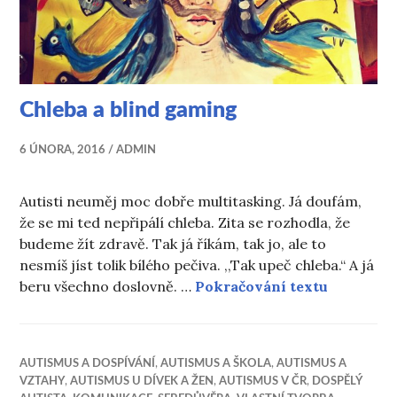
Chleba a blind gaming
6 ÚNORA, 2016
ADMIN
Autisti neuměj moc dobře multitasking. Já doufám,
že se mi ted nepřipálí chleba. Zita se rozhodla, že
budeme žít zdravě. Tak já říkám, tak jo, ale to
nesmíš jíst tolik bílého pečiva. ,,Tak upeč chleba.“ A já
Chleba a 
beru všechno doslovně. …
Pokračování textu
AUTISMUS A DOSPÍVÁNÍ
,
AUTISMUS A ŠKOLA
,
AUTISMUS A
VZTAHY
,
AUTISMUS U DÍVEK A ŽEN
,
AUTISMUS V ČR
,
DOSPĚLÝ