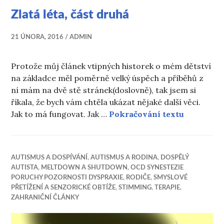
Zlatá léta, část druhá
21 ÚNORA, 2016
ADMIN
Protože můj článek vtipných historek o mém dětství
na základce měl poměrně velký úspěch a příběhů z
ní mám na dvě stě stránek(doslovně), tak jsem si
říkala, že bych vám chtěla ukázat nějaké další věci.
Zlatá léta
Jak to má fungovat. Jak …
Pokračování textu
AUTISMUS A DOSPÍVÁNÍ
,
AUTISMUS A RODINA
,
DOSPĚLÝ
AUTISTA
,
MELTDOWN A SHUTDOWN
,
OCD SYNESTEZIE
PORUCHY POZORNOSTI DYSPRAXIE
,
RODIČE
,
SMYSLOVÉ
PŘETÍŽENÍ A SENZORICKÉ OBTÍŽE
,
STIMMING
,
TERAPIE
,
ZAHRANIČNÍ ČLÁNKY