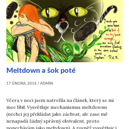
Meltdown a šok poté
17 ÚNORA, 2016
ADMIN
Včera v noci jsem natrefila na článek, který se mi
moc líbil. Vysvětluje mechanismus meltdownu
(nechci jej překládat jako záchvat, ale zase mě
nenapadá žádný správný ekvivalent, proto
ponechávám jako meltdown). A rovněž vysvětluje i