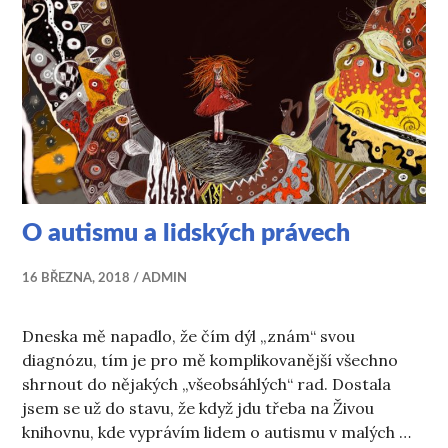
O autismu a lidských právech
16 BŘEZNA, 2018
ADMIN
Dneska mě napadlo, že čím dýl „znám“ svou
diagnózu, tím je pro mě komplikovanější všechno
shrnout do nějakých „všeobsáhlých“ rad. Dostala
jsem se už do stavu, že když jdu třeba na Živou
knihovnu, kde vyprávím lidem o autismu v malých …