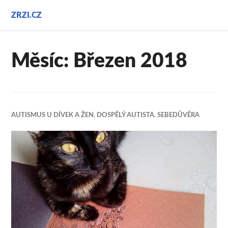
Přejít
ZRZI.CZ
k
obsahu
webu
Měsíc:
Březen 2018
AUTISMUS U DÍVEK A ŽEN
,
DOSPĚLÝ AUTISTA
,
SEBEDŮVĚRA