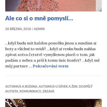
Ale co si o mně pomyslí…
28 BŘEZNA, 2018
ADMIN
…když budu mít každou ponožku jinou a sundám si
boty a všichni to uvidí? …když si venku budu nahlas
zpívat sotva čerstvě vymyšlenou píseň o tom, jak
padám z nebes a prší k tomu tisíc konfet? …když mě
Ale co si o mně pom
můj partner …
Pokračování textu
AUTISMUS A RODINA
,
AUTISMUS U DÍVEK A ŽEN
,
DOSPĚLÝ
AUTISTA
,
KOMUNIKACE
,
ZRZAVÁ