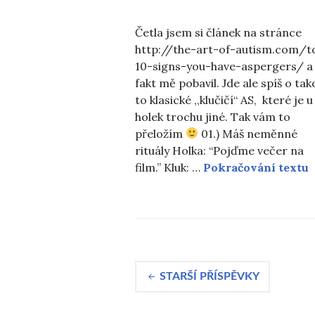
Četla jsem si článek na stránce
http://the-art-of-autism.com/t
10-signs-you-have-aspergers/ a
fakt mě pobavil. Jde ale spíš o ta
to klasické ,,klučičí“ AS, které je u
holek trochu jiné. Tak vám to
přeložím
01.) Máš neměnné
rituály Holka: “Pojďme večer na
1
film.” Kluk: …
Pokračování textu
Navigace
STARŠÍ PŘÍSPĚVKY