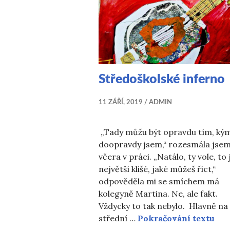
Středoškolské inferno
11 ZÁŘÍ, 2019
ADMIN
„Tady můžu být opravdu tím, ký
doopravdy jsem,“ rozesmála jsem
včera v práci. „Natálo, ty vole, to 
největší klišé, jaké můžeš říct,“
odpověděla mi se smíchem má
kolegyně Martina. Ne, ale fakt.
Vždycky to tak nebylo. Hlavně na
Stř
střední …
Pokračování textu