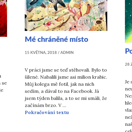
Mé chráněné místo
P
15 KVĚTNA, 2018
ADMIN
28 
V práci jsme se teď stěhovali. Bylo to
m
šílené. Nabalili jsme asi milion krabic.
Je 
 se
Můj kolega mě fotil, jak na nich
neu
je
sedím, a dával to na Facebook. Já
Ne
jsem týden balila, a to se mi smáli, že
hle
začínám brzo. V …
vla
Mé chráněné místo
Pokračování textu
než
naš
edoškolské inferno
cel