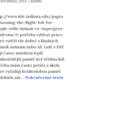
LISTOPADU, 2015
ADMIN
tp://www.iidc.indiana.edu/pages
hoosing-the-Right-Job-for-
ople-with-Autism-or-Aspergers-
ndrome Je potřeba vybírat práce,
ré vytěží vše dobré z kladných
ánek autismu nebo AS. Lidé s PAS
ější recepci
jí často mnohem lepší
uhodobější paměť než většina lidí.
třeba mám často potíže s úkoly,
eré vyžadují krátkodobou paměť.
Vhodná povolání pro čl
dokážu ani …
Pokračování textu