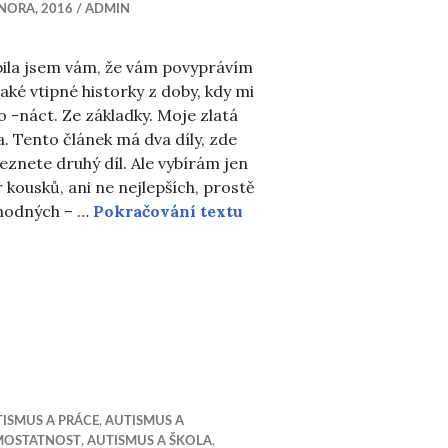
NORA, 2016
ADMIN
bila jsem vám, že vám povyprávím
aké vtipné historky z doby, kdy mi
o -náct. Ze základky. Moje zlatá
a. Tento článek má dva díly, zde
eznete druhý díl. Ale vybírám jen
 kousků, ani ne nejlepších, prostě
Moje zlatá léta
hodných – …
Pokračování textu
ISMUS A PRÁCE
,
AUTISMUS A
MOSTATNOST
,
AUTISMUS A ŠKOLA
,