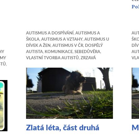
Po
AUTISMUS A DOSPÍVÁNÍ
,
AUTISMUS A
AUT
ŠKOLA
,
AUTISMUS A VZTAHY
,
AUTISMUS U
ŠK
DÍVEK A ŽEN
,
AUTISMUS V ČR
,
DOSPĚLÝ
DÍV
HY
AUTISTA
,
KOMUNIKACE
,
SEBEDŮVĚRA
,
AUT
JMY
VLASTNÍ TVORBA AUTISTŮ
,
ZRZAVÁ
VLA
STŮ
,
Zlatá léta, část druhá
Mo