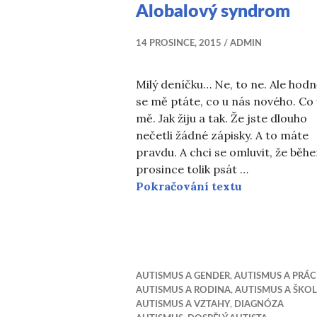
Alobalový syndrom
14 PROSINCE, 2015
ADMIN
Milý deníčku… Ne, to ne. Ale hod
se mě ptáte, co u nás nového. Co
mě. Jak žiju a tak. Že jste dlouho
nečetli žádné zápisky. A to máte
pravdu. A chci se omluvit, že běh
prosince tolik psát …
Alobalový s
Pokračování textu
AUTISMUS A GENDER
,
AUTISMUS A PRÁC
AUTISMUS A RODINA
,
AUTISMUS A ŠKO
AUTISMUS A VZTAHY
,
DIAGNÓZA