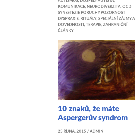
AUTISMUS
,
DOSPĚLÝ AUTISTA
,
KOMUNIKACE
,
NEURODIVERZITA
,
OCD
SYNESTEZIE PORUCHY POZORNOSTI
DYSPRAXIE
,
RITUÁLY
,
SPECIÁLNÍ ZÁJMY A
DOVEDNOSTI
,
TERAPIE
,
ZAHRANIČNÍ
ČLÁNKY
10 znaků, že máte
Aspergerův syndrom
25 ŘÍJNA, 2015
ADMIN