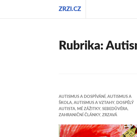
Přejít
ZRZI.CZ
k
obsahu
webu
Rubrika:
Autis
AUTISMUS A DOSPÍVÁNÍ
,
AUTISMUS A
ŠKOLA
,
AUTISMUS A VZTAHY
,
DOSPĚLÝ
AUTISTA
,
MÉ ZÁŽITKY
,
SEBEDŮVĚRA
,
ZAHRANIČNÍ ČLÁNKY
,
ZRZAVÁ