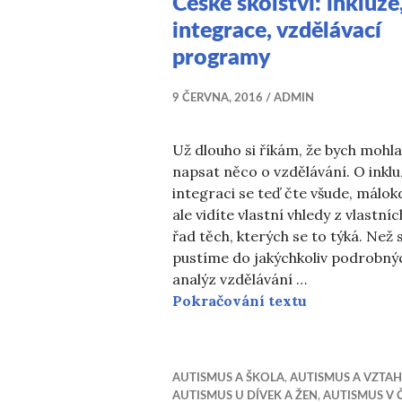
České školství: inkluze
integrace, vzdělávací
programy
9 ČERVNA, 2016
ADMIN
Už dlouho si říkám, že bych mohla
napsat něco o vzdělávání. O inklu
integraci se teď čte všude, málok
ale vidíte vlastní vhledy z vlastníc
řad těch, kterých se to týká. Než 
pustíme do jakýchkoliv podrobný
analýz vzdělávání …
České školst
Pokračování textu
AUTISMUS A ŠKOLA
,
AUTISMUS A VZTA
AUTISMUS U DÍVEK A ŽEN
,
AUTISMUS V 