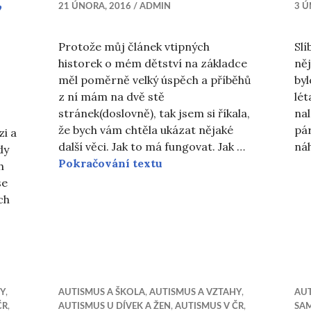
,
21 ÚNORA, 2016
ADMIN
3 Ú
Protože můj článek vtipných
Slí
historek o mém dětství na základce
něj
měl poměrně velký úspěch a příběhů
byl
z ní mám na dvě stě
lét
stránek(doslovně), tak jsem si říkala,
nal
že bych vám chtěla ukázat nějaké
pár
zi a
další věci. Jak to má fungovat. Jak …
ná
dy
Zlatá léta, část druhá
Pokračování textu
h
se
ch
ví: inkluze, integrace, vzdělávací programy
HY
,
AUTISMUS A ŠKOLA
,
AUTISMUS A VZTAHY
,
AUT
ČR
,
AUTISMUS U DÍVEK A ŽEN
,
AUTISMUS V ČR
,
SA