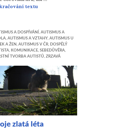
Potkávání
kračování textu
ISMUS A DOSPÍVÁNÍ
,
AUTISMUS A
OLA
,
AUTISMUS A VZTAHY
,
AUTISMUS U
EK A ŽEN
,
AUTISMUS V ČR
,
DOSPĚLÝ
ISTA
,
KOMUNIKACE
,
SEBEDŮVĚRA
,
STNÍ TVORBA AUTISTŮ
,
ZRZAVÁ
je zlatá léta