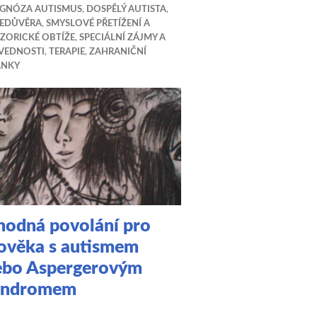
AGNÓZA AUTISMUS
,
DOSPĚLÝ AUTISTA
,
BEDŮVĚRA
,
SMYSLOVÉ PŘETÍŽENÍ A
ZORICKÉ OBTÍŽE
,
SPECIÁLNÍ ZÁJMY A
VEDNOSTI
,
TERAPIE
,
ZAHRANIČNÍ
ÁNKY
hodná povolání pro
lověka s autismem
ebo Aspergerovým
yndromem