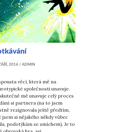
otkávání
ZÁŘÍ, 2016
ADMIN
spousta věcí, která mě na
rotypické společnosti unavuje.
skutečně mě unavuje celý proces
dání si partnera (na to jsem
stně rezignovala ještě předtím,
 jsem si nějakého někdy vůbec
la, podotýkám se smíchem). Je to
é obrovská hra, asi …