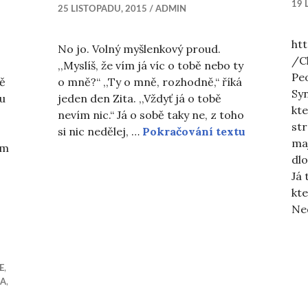
19 
25 LISTOPADU, 2015
ADMIN
ht
No jo. Volný myšlenkový proud.
/C
,,Myslíš, že vím já víc o tobě nebo ty
Pe
ně
o mně?“ ,,Ty o mně, rozhodně,“ říká
Sy
 u
jeden den Zita. ,,Vždyť já o tobě
kte
nevím nic.“ Já o sobě taky ne, z toho
str
Pro kvalitn
si nic nedělej, …
Pokračování textu
ma
em
dlo
Já 
yndrom
kt
Ne
E
,
LA
,