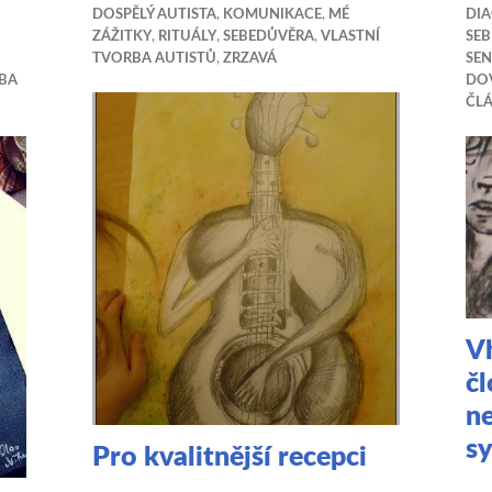
DOSPĚLÝ AUTISTA
,
KOMUNIKACE
,
MÉ
DI
ZÁŽITKY
,
RITUÁLY
,
SEBEDŮVĚRA
,
VLASTNÍ
SE
TVORBA AUTISTŮ
,
ZRZAVÁ
SEN
RBA
DO
ČL
V
č
n
s
Pro kvalitnější recepci