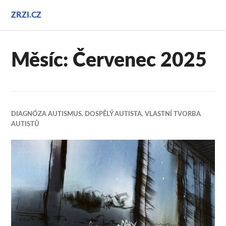
Přejít
ZRZI.CZ
k
obsahu
webu
Měsíc:
Červenec 2025
DIAGNÓZA AUTISMUS
,
DOSPĚLÝ AUTISTA
,
VLASTNÍ TVORBA
AUTISTŮ