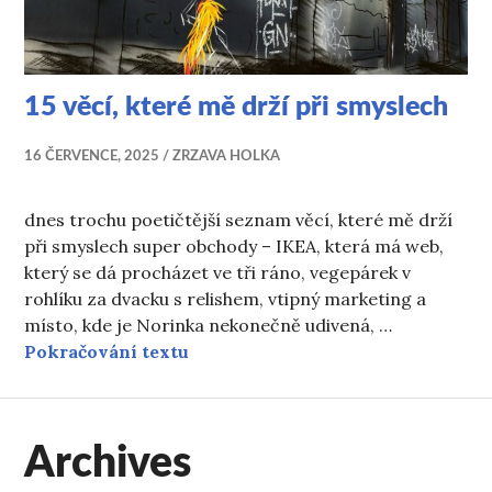
15 věcí, které mě drží při smyslech
16 ČERVENCE, 2025
ZRZAVA HOLKA
dnes trochu poetičtější seznam věcí, které mě drží
při smyslech super obchody – IKEA, která má web,
který se dá procházet ve tři ráno, vegepárek v
rohlíku za dvacku s relishem, vtipný marketing a
místo, kde je Norinka nekonečně udivená, …
15 věcí, které mě drží při smyslec
Pokračování textu
Archives