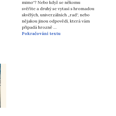
mimo“? Nebo když se někomu
 talíře
svěříte a druhý se vytasí s hromadou
skvělých, univerzálních „rad“, nebo
nějakou jinou odpovědí, která vám
připadá hrozně …
Empatie a neurodiverzita
Pokračování textu