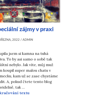
eciální zájmy v praxi
BŘEZNA, 2022
ADMIN
pila jsem si kamna na tuhá
iva. To by asi samo o sobě tak
áštní nebylo. Jak víte, můj muž
m koupil super malou chatu v
mecku, kam už se zase chystáme
dit. A, pokud čtete tento blog
videlně, tak …
Speciální zájmy v praxi
kračování textu