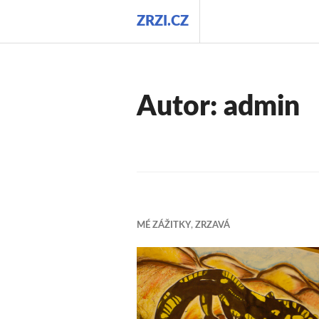
Přejít
ZRZI.CZ
k
obsahu
webu
Autor:
admin
MÉ ZÁŽITKY
,
ZRZAVÁ