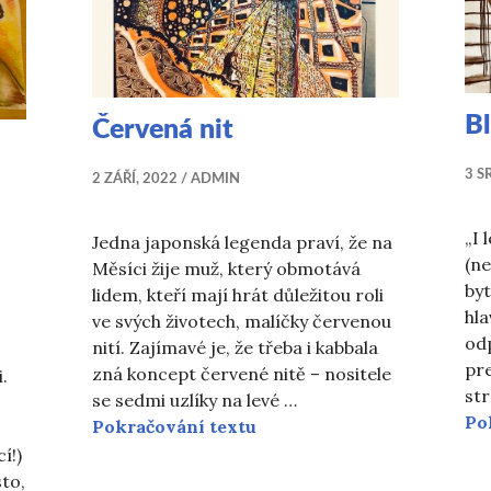
Bl
Červená nit
3 S
2 ZÁŘÍ, 2022
ADMIN
„I 
Jedna japonská legenda praví, že na
(ne
Měsíci žije muž, který obmotává
byt
lidem, kteří mají hrát důležitou roli
hla
ve svých životech, malíčky červenou
od
nití. Zajímavé je, že třeba i kabbala
pre
zná koncept červené nitě – nositele
.
str
se sedmi uzlíky na levé …
Po
Červená nit
Pokračování textu
í!)
to,