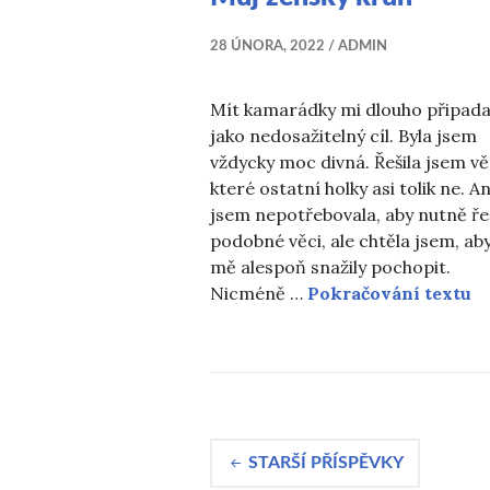
28 ÚNORA, 2022
ADMIN
Mít kamarádky mi dlouho připada
jako nedosažitelný cíl. Byla jsem
vždycky moc divná. Řešila jsem vě
které ostatní holky asi tolik ne. An
jsem nepotřebovala, aby nutně řeš
podobné věci, ale chtěla jsem, ab
mě alespoň snažily pochopit.
M
Nicméně …
Pokračování textu
Navigace
STARŠÍ PŘÍSPĚVKY