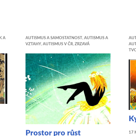
anizovaly Letní školu
K A
AUTISMUS A SAMOSTATNOST
,
AUTISMUS A
AUT
VZTAHY
,
AUTISMUS V ČR
,
ZRZAVÁ
AU
TV
K
Prostor pro růst
17 