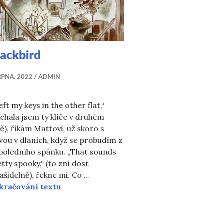
ackbird
RPNA, 2022
ADMIN
left my keys in the other flat,“
chala jsem ty klíče v druhém
ě), říkám Mattovi, už skoro s
vou v dlaních, když se probudím z
poledního spánku. „That sounds
tty spooky,“ (to zní dost
ašidelně), řekne mi. Co …
Blackbird
kračování textu