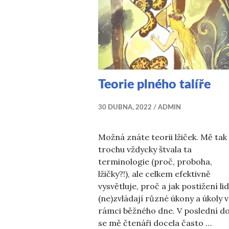
Teorie plného talíře
30 DUBNA, 2022
ADMIN
Možná znáte teorii lžiček. Mě tak
trochu vždycky štvala ta
terminologie (proč, proboha,
lžičky?!), ale celkem efektivně
vysvětluje, proč a jak postižení li
(ne)zvládají různé úkony a úkoly v
rámci běžného dne. V poslední d
se mě čtenáři docela často …