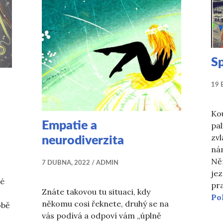
Sp
19 
Kou
Empatie a
pal
zvl
neurodiverzita
ná
Ně
7 DUBNA, 2022
ADMIN
jez
dé
pra
Znáte takovou tu situaci, kdy
Po
někomu cosi řeknete, druhý se na
obě
vás podívá a odpoví vám „úplně