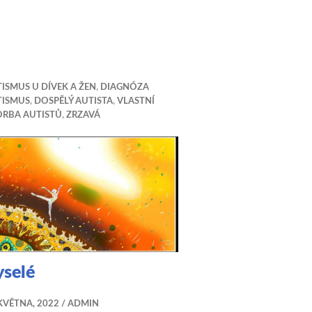
ISMUS U DÍVEK A ŽEN
,
DIAGNÓZA
TISMUS
,
DOSPĚLÝ AUTISTA
,
VLASTNÍ
ORBA AUTISTŮ
,
ZRZAVÁ
yselé
KVĚTNA, 2022
ADMIN