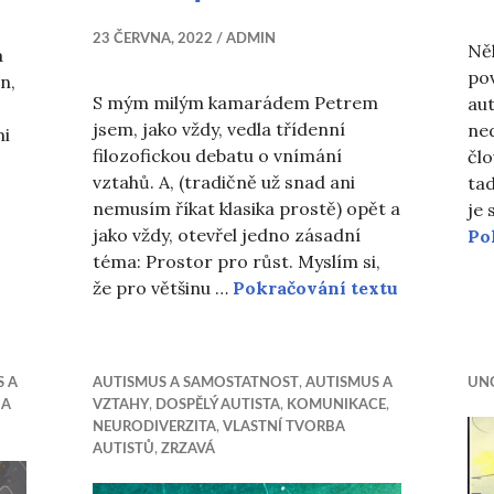
23 ČERVNA, 2022
ADMIN
Něk
a
pov
n,
S mým milým kamarádem Petrem
au
jsem, jako vždy, vedla třídenní
ned
mi
filozofickou debatu o vnímání
člo
vztahů. A, (tradičně už snad ani
ta
nemusím říkat klasika prostě) opět a
je 
jako vždy, otevřel jedno zásadní
Po
téma: Prostor pro růst. Myslím si,
Prostor pr
že pro většinu …
Pokračování textu
S A
AUTISMUS A SAMOSTATNOST
,
AUTISMUS A
UN
 A
VZTAHY
,
DOSPĚLÝ AUTISTA
,
KOMUNIKACE
,
NEURODIVERZITA
,
VLASTNÍ TVORBA
AUTISTŮ
,
ZRZAVÁ