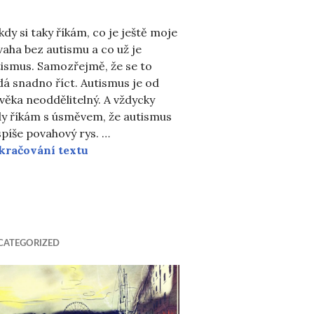
dy si taky říkám, co je ještě moje
aha bez autismu a co už je
tismus. Samozřejmě, že se to
á snadno říct. Autismus je od
věka neoddělitelný. A vždycky
dy říkám s úsměvem, že autismus
spíše povahový rys. …
Kyselé
kračování textu
o růst
CATEGORIZED