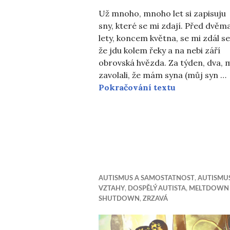
Už mnoho, mnoho let si zapisuju
sny, které se mi zdají. Před dvěm
lety, koncem května, se mi zdál se
že jdu kolem řeky a na nebi září
obrovská hvězda. Za týden, dva, 
zavolali, že mám syna (můj syn …
Noel
Pokračování textu
AUTISMUS A SAMOSTATNOST
,
AUTISMU
VZTAHY
,
DOSPĚLÝ AUTISTA
,
MELTDOWN
SHUTDOWN
,
ZRZAVÁ