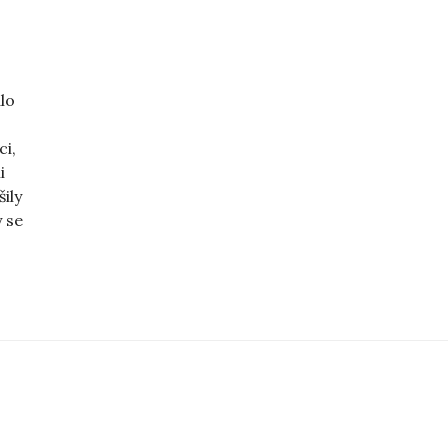
lo
ci,
i
ily
y se
ůj ženský kruh