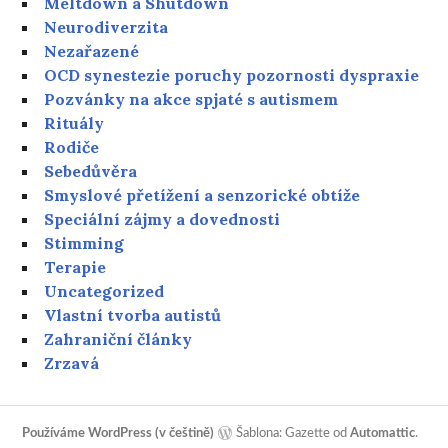
Meltdown a Shutdown
Neurodiverzita
Nezařazené
OCD synestezie poruchy pozornosti dyspraxie
Pozvánky na akce spjaté s autismem
Rituály
Rodiče
Sebedůvěra
Smyslové přetížení a senzorické obtíže
Speciální zájmy a dovednosti
Stimming
Terapie
Uncategorized
Vlastní tvorba autistů
Zahraniční články
Zrzavá
Používáme WordPress (v češtině)
Šablona: Gazette od
Automattic
.