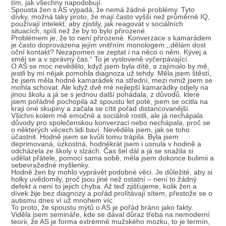
tím, jak všechny napodobují.
Spousta žen s AS vypadá, že nemá žádné problémy. Tyto
dívky, možná taky proto, že mají často vyšší než průměrné IQ,
používají intelekt, aby zjistily, jak reagovat v sociálních
situacích, spíš než že by to bylo přirozené.
Problémem je, že to není přirozené. Konverzace s kamarádem
je často doprovázena jejím vnitřním monologem:,,dělám dost
oční kontakt? Nezapomen se zeptat i na něco o něm. Kývej a
směj se a v správný čas.“ To je vysloveně vyčerpávající.
O AS se moc nevědělo, když jsem byla dítě, a zajímalo by mě,
jestli by mi nějak pomohla diagnoza už tehdy. Měla jsem štěstí,
že jsem měla hodně kamarádek na střední, mezi nimiž jsem se
mohla schovat. Ale když dvě mé nejlepší kamarádky odjely na
jinou školu a já se s jednou další pohádala, z důvodů, které
jsem pořádně pochopila až spoustu let poté, jsem se ocitla na
kraji oné skupiny a začala se cítit pořád distancovanější.
Všichni kolem mě emočně a sociálně rostli, ale já nechápala
důvody pro společenskou konverzaci nebo nechápala, proč se
o některých věcech lidi baví. Nevěděla jsem, jak se toho
účastnit. Hodně jsem se kvůli tomu trápila. Byla jsem
deprimovaná, úzkostná, hodněkrát jsem i usnula v hodině a
odcházela ze školy v slzách. Čas šel dál a já se snažila si
udělat přátele, pomoci sama sobě, měla jsem dokonce bulimii a
sebevražedné myšlenky.
Hodně žen by mohlo vyprávět podobné věci. Je důležité, aby si
holky uvědomily, proč jsou jiné než ostatní – není to žádný
defekt a není to jejich chyba. Až teď zjišťujeme, kolik žen a
dívek žije bez diagnozy a pořád prolítávají sítem, přestože se o
autismu dnes ví už mnohem víc.
To proto, že spoustu mýtů o AS je pořád bráno jako fakty.
Viděla jsem semináře, kde se dával důraz třeba na nemoderní
teorii, že AS je forma extrémně mužského mozku, to je termín,