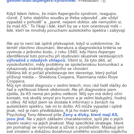
gender-bias-aspergers-syndrome/
. Překládám :-))
Když lidem řeknu, že mám Aspergerův syndrom, reagujou
různě. Z toho slabšího soudku je třeba odpověď ,,ale vždyť
vypadáš v pohodě“ a ,,jasně, nejsem doktor, ale nemyslím si,
že máš AS.“ To říkají i lidé, kteří by se v tom orientovat měli –
lidé, kteří se mnohdy poruchami autistického spektra i zabývají.
Ale asi to není tak úplně překvapivé, když si uvědomíme, že
téměř všechno zkoumání, literatura a diagnostická kritéria se
vyvinula z jednoho bodu, z roku 1940, kdy Hans Asperger
identifikoval tuto poruchu při studování skupinek sestávajících
výhradně z mladých chlapců.
Všiml si, že tyto děti, ač
vysokofunkční, měly problémy se společenskou komunikací a
vykazovaly známky opakujícího se chování.
Většina lidí si pořád představuje ten stereotyp, který pořád
přiživují média – Sheldona Coopera, Rainmana nebo Roye
Croppera.
Můj syn dostal diagnozu v sedmi letech; moc rád řadil vláčky do
řad a vykřikoval šílené vědomosti. Ale při diagnostice jsem
zjistila, že AS nemá jen jednu velikost. Můj syn má dobrý oční
kontakt, má skvělý smysl pro humor a je velmi láskyplný, hodný
a citlivý. Až když jsem se dostala k informaci o ženách na
autistickém spektru, tak mi to došlo: AS může vypadat i úplně
jinak, než je nám předkládáno. A já ho mám taky.
Psycholog Tony Attwood píše:
Ženy a dívky, které mají AS,
jsou jiné.
Ne v jejich základní charakteristice, spíš jde o jejich
vlastní reakci na jejich jinakost. Mají specifické strategie, které
jim pomáhají se vyrovnávat a sžívat s prostředím. Maskují jimi
své zmatení a dokážou dosáhnout umělého sociálního úspěchu