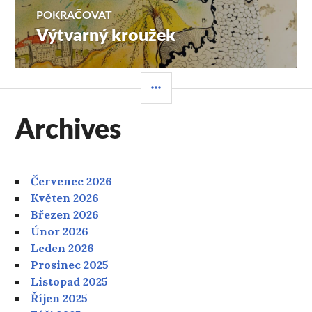
POKRAČOVAT
Výtvarný kroužek
Následující
příspěvek:
POSTRANNÍ
PANEL
Archives
Červenec 2026
Květen 2026
Březen 2026
Únor 2026
Leden 2026
Prosinec 2025
Listopad 2025
Říjen 2025