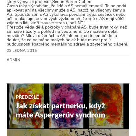
který vymyslel profesor Simon Baron-Cohen.
Často taky slýchávám, že lidé s AS nemají empatii. To se nedá
aplikovat ani na všechny muže s AS, natož na všechny ženy s
AS. Spoustu žen s AS vykonává povolání třeba sestřiček nebo
učí, a ukazuje se v nových výzkumech, že lidé s AS mají větší
zájem o lidi, kteří jsou ve stresu, než NT!
Přestože věda dělá pokroky v chápání AS, bude trvat roky, než
se naše názory a pohled na věc změní. Co můžeme dělat
mezitím? Mluvit o ženách s AS tak moc, co to jen půjde, a
doufat, že co nejméne malých holek bude muset projít
budoucností špatného mentálního zdraví a zbytečného trápení.
23 LEDNA, 2015
ADMIN
Navigace
PŘEDEŠLÉ
Jak získat partnerku, když
Předchozí
pro
příspěvek:
máte Aspergerův syndrom
příspěvek