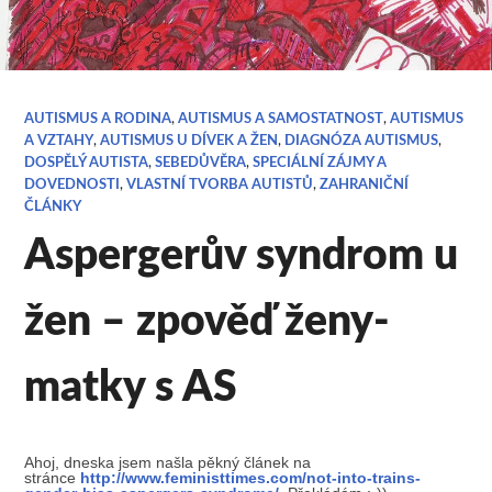
AUTISMUS A RODINA
,
AUTISMUS A SAMOSTATNOST
,
AUTISMUS
A VZTAHY
,
AUTISMUS U DÍVEK A ŽEN
,
DIAGNÓZA AUTISMUS
,
DOSPĚLÝ AUTISTA
,
SEBEDŮVĚRA
,
SPECIÁLNÍ ZÁJMY A
DOVEDNOSTI
,
VLASTNÍ TVORBA AUTISTŮ
,
ZAHRANIČNÍ
ČLÁNKY
Aspergerův syndrom u
žen – zpověď ženy-
matky s AS
Ahoj, dneska jsem našla pěkný článek na
stránce
http://www.feministtimes.com/not-into-trains-