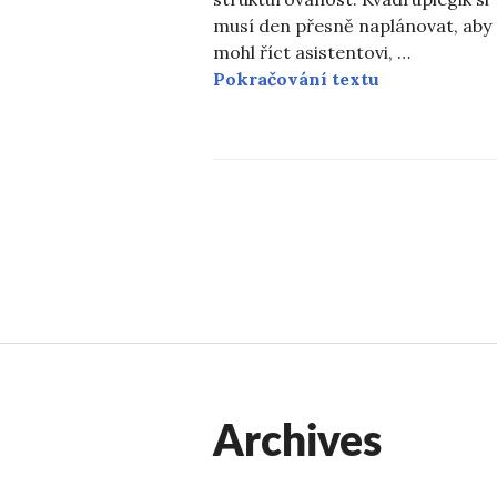
musí den přesně naplánovat, aby
mohl říct asistentovi, …
Kniha křivd 
Pokračování textu
Navigace
pro
příspěvky
Archives