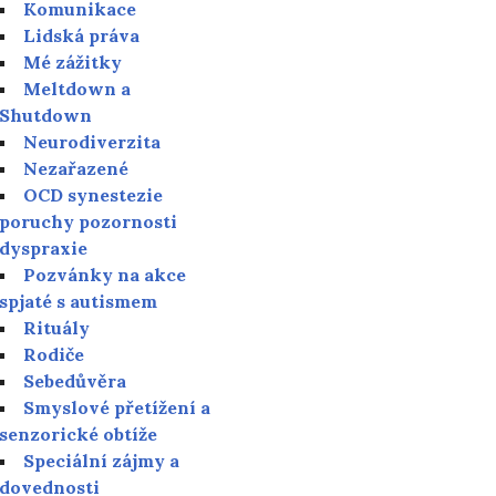
Komunikace
Lidská práva
Mé zážitky
Meltdown a
Shutdown
Neurodiverzita
Nezařazené
OCD synestezie
poruchy pozornosti
dyspraxie
Pozvánky na akce
spjaté s autismem
Rituály
Rodiče
Sebedůvěra
Smyslové přetížení a
senzorické obtíže
Speciální zájmy a
dovednosti