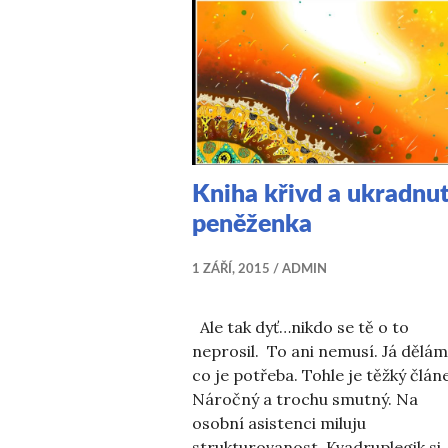
Kniha křivd a ukradnu
peněženka
1 ZÁŘÍ, 2015
ADMIN
Ale tak dyť…nikdo se tě o to
neprosil. To ani nemusí. Já dělám
co je potřeba. Tohle je těžký člán
Náročný a trochu smutný. Na
osobní asistenci miluju
strukturovanost. Kvadruplegik si