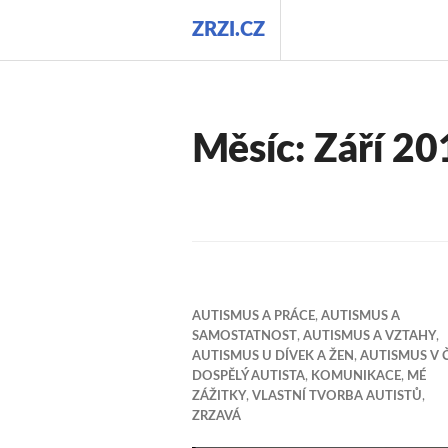
Přejít
ZRZI.CZ
k
obsahu
webu
Měsíc:
Září 20
AUTISMUS A PRÁCE
,
AUTISMUS A
SAMOSTATNOST
,
AUTISMUS A VZTAHY
,
AUTISMUS U DÍVEK A ŽEN
,
AUTISMUS V 
DOSPĚLÝ AUTISTA
,
KOMUNIKACE
,
MÉ
ZÁŽITKY
,
VLASTNÍ TVORBA AUTISTŮ
,
ZRZAVÁ