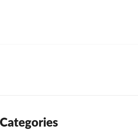
a ukradnutá peněženka
Categories