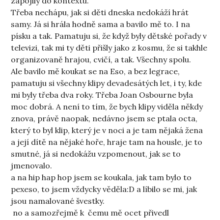
zapojily do kontextu.
Třeba nechápu, jak si děti dneska nedokáží hrát
samy. Já si hrála hodně sama a bavilo mě to. I na
písku a tak. Pamatuju si, že když byly dětské pořady v
televizi, tak mi ty děti přišly jako z kosmu, že si takhle
organizovaně hrajou, cvičí, a tak. Všechny spolu.
Ale bavilo mě koukat se na Eso, a bez legrace,
pamatuju si všechny klipy devadesátých let, i ty, kde
mi byly třeba dva roky. Třeba Joan Osbourne byla
moc dobrá. A není to tím, že bych klipy viděla někdy
znova, právě naopak, nedávno jsem se ptala octa,
který to byl klip, který je v noci a je tam nějaká žena
a její dítě na nějaké hoře, hraje tam na housle, je to
smutné, já si nedokážu vzpomenout, jak se to
jmenovalo.
a na hip hap hop jsem se koukala, jak tam bylo to
pexeso, to jsem vždycky věděla:D a líbilo se mi, jak
jsou namalované švestky.
no a samozřejmě k čemu mě ocet přivedl