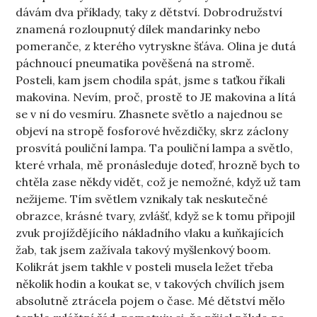
dávám dva příklady, taky z dětství. Dobrodružství
znamená rozloupnutý dílek mandarinky nebo
pomeranče, z kterého vytryskne šťáva. Olina je dutá
páchnoucí pneumatika pověšená na stromě.
Posteli, kam jsem chodila spát, jsme s taťkou říkali
makovina. Nevím, proč, prostě to JE makovina a lítá
se v ní do vesmíru. Zhasnete světlo a najednou se
objeví na stropě fosforové hvězdičky, skrz záclony
prosvítá pouliční lampa. Ta pouliční lampa a světlo,
které vrhala, mě pronásleduje doteď, hrozně bych to
chtěla zase někdy vidět, což je nemožné, když už tam
nežijeme. Tím světlem vznikaly tak neskutečné
obrazce, krásné tvary, zvlášť, když se k tomu připojil
zvuk projíždějícího nákladního vlaku a kuňkajících
žab, tak jsem zažívala takový myšlenkový boom.
Kolikrát jsem takhle v posteli musela ležet třeba
několik hodin a koukat se, v takových chvílích jsem
absolutně ztrácela pojem o čase. Mé dětství mělo