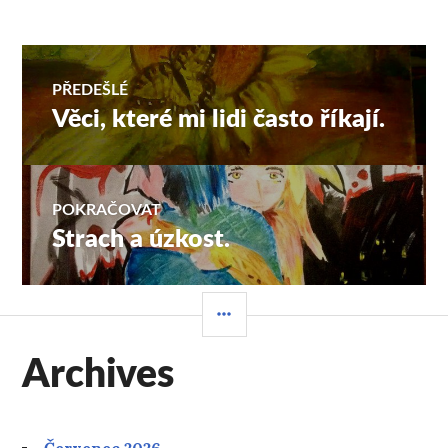
Navigace
PŘEDEŠLÉ
Věci, které mi lidi často říkají.
Předchozí
pro
příspěvek:
příspěvek
POKRAČOVAT
Strach a úzkost.
Následující
příspěvek:
POSTRANNÍ
PANEL
Archives
Červenec 2026