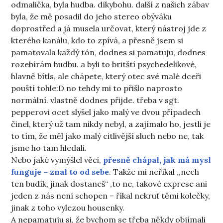
odmalička, byla hudba. díkybohu. další z našich zábav
byla, že mě posadil do jeho stereo obýváku
doprostřed a já musela určovat, který nástroj jde z
kterého kanálu, kdo to zpívá, a přesně jsem si
pamatovala každý tón, dodnes si pamatuju, dodnes
rozebírám hudbu. a byli to britští psychedelikové,
hlavně bítls, ale chápete, který otec své malé dceři
pouští tohle:D no tehdy mi to přišlo naprosto
normální. vlastně dodnes přijde. třeba v sgt.
pepperovi ocet slyšel jako malý ve dvou případech
činel, který už tam nikdy nebyl, a zajímalo ho, jestli je
to tím, že měl jako malý citlivější sluch nebo ne, tak
jsme ho tam hledali.
Nebo jaké vymýšlel věci,
přesně chápal, jak má mysl
funguje – znal to od sebe
. Takže mi neříkal ,,nech
ten budík, jinak dostaneš“ ,to ne, takové exprese ani
jeden z nás není schopen – říkal nekruť těmi kolečky,
jinak z toho vylezou housenky.
A nepamatuju si, že bychom se třeba někdy objímali