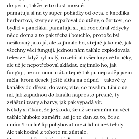
do peřin, takže je to dost možné.
pamatuju si na ty super pohádky od octa. o knedlíku
herbertovi, který se vypařoval do stěny, o čertovi, co
bydlel v paneláku. pamatuju si, jak rozebíral vždycky
něco doma a to pak třeba i bouchlo, protože byl
nešikovný jako já, ale zajímalo ho, stejně jako mě, jak
všechny věci fungují. jednou nám takhle explodovala
televize. když byl malý, rozebíral i všechny své hračky,
ale už je nepotřeboval skládat. zajímalo ho, jak
fungují, ne si s nimi hrát. stejně tak já. nejraději jsem
měla, krom desek, ještě sítka na odpad – takové ty
kanálky do dřezu, do vany, víte, co myslím. Líbilo se
mi, jak zapadnou do kanálu naprosto přesně, ty
zvláštní tvary a barvy, jak pak vypadá vír.
Někdy si říkám, že je škoda, že už se neumím na věci
takhle hluboko zaměřit, asi je to dan za to, že se
umím !trochu! líp pohybovat mezi lidmi než tehdy.
Ale tak hodně z tohoto mi zůstalo.