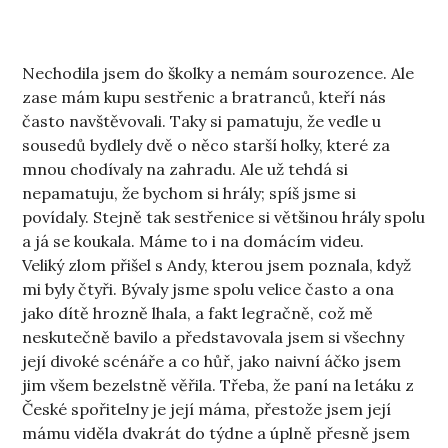
Nechodila jsem do školky a nemám sourozence. Ale
zase mám kupu sestřenic a bratranců, kteří nás
často navštěvovali. Taky si pamatuju, že vedle u
sousedů bydlely dvě o něco starší holky, které za
mnou chodívaly na zahradu. Ale už tehdá si
nepamatuju, že bychom si hrály; spíš jsme si
povídaly. Stejně tak sestřenice si většinou hrály spolu
a já se koukala. Máme to i na domácím videu.
Veliký zlom přišel s Andy, kterou jsem poznala, když
mi byly čtyři. Bývaly jsme spolu velice často a ona
jako dítě hrozně lhala, a fakt legračně, což mě
neskutečně bavilo a představovala jsem si všechny
její divoké scénáře a co hůř, jako naivní áčko jsem
jim všem bezelstně věřila. Třeba, že paní na letáku z
České spořitelny je její máma, přestože jsem její
mámu viděla dvakrát do týdne a úplně přesně jsem