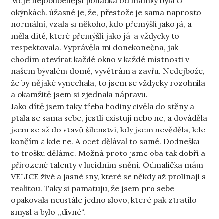
Moje nejoblíbenější pohádka od mamky byla O
okýnkách. úžasné je, že, přestože je sama naprosto
normální, vzala si někoho, kdo přemýšlí jako já, a
měla dítě, které přemýšlí jako já, a vždycky to
respektovala. Vyprávěla mi donekonečna, jak
chodím otevírat každé okno v každé místnosti v
našem bývalém domě, vyvětrám a zavřu. Nedejbože,
že by nějaké vynechala, to jsem se vždycky rozohnila
a okamžitě jsem si zjednala nápravu.
Jako dítě jsem taky třeba hodiny civěla do stěny a
ptala se sama sebe, jestli existuji nebo ne, a dováděla
jsem se až do stavů šílenství, kdy jsem nevěděla, kde
končím a kde ne. A ocet dělával to samé. Dodneška
to trošku děláme. Možná proto jsme oba tak dobří a
přirozené talenty v lucidním snění. Odmalička mám
VELICE živé a jasné sny, které se někdy až prolínají s
realitou. Taky si pamatuju, že jsem pro sebe
opakovala neustále jedno slovo, které pak ztratilo
smysl a bylo ,,divné“.