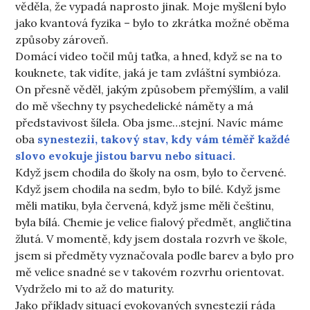
věděla, že vypadá naprosto jinak. Moje myšlení bylo
jako kvantová fyzika – bylo to zkrátka možné oběma
způsoby zároveň.
Domácí video točil můj taťka, a hned, když se na to
kouknete, tak vidíte, jaká je tam zvláštní symbióza.
On přesně věděl, jakým způsobem přemýšlím, a valil
do mě všechny ty psychedelické náměty a má
představivost šílela. Oba jsme…stejní. Navíc máme
oba
synestezii, takový stav, kdy vám téměř každé
slovo evokuje jistou barvu nebo situaci.
Když jsem chodila do školy na osm, bylo to červené.
Když jsem chodila na sedm, bylo to bílé. Když jsme
měli matiku, byla červená, když jsme měli češtinu,
byla bílá. Chemie je velice fialový předmět, angličtina
žlutá. V momentě, kdy jsem dostala rozvrh ve škole,
jsem si předměty vyznačovala podle barev a bylo pro
mě velice snadné se v takovém rozvrhu orientovat.
Vydrželo mi to až do maturity.
Jako příklady situací evokovaných synestezií ráda