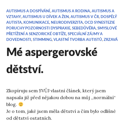
AUTISMUS A DOSPÍVÁNÍ
,
AUTISMUS A RODINA
,
AUTISMUS A
VZTAHY
,
AUTISMUS U DÍVEK A ŽEN
,
AUTISMUS V ČR
,
DOSPĚLÝ
AUTISTA
,
KOMUNIKACE
,
NEURODIVERZITA
,
OCD SYNESTEZIE
PORUCHY POZORNOSTI DYSPRAXIE
,
SEBEDŮVĚRA
,
SMYSLOVÉ
PŘETÍŽENÍ A SENZORICKÉ OBTÍŽE
,
SPECIÁLNÍ ZÁJMY A
DOVEDNOSTI
,
STIMMING
,
VLASTNÍ TVORBA AUTISTŮ
,
ZRZAVÁ
Mé aspergerovské
dětství.
Zkopíruju sem SVŮJ vlastní článek, který jsem
napsala již před nějakou dobou na můj ,,normální“
blog.
Je o tom, jaké jsem měla dětství a čím bylo odlišné
od dětství ostatních.