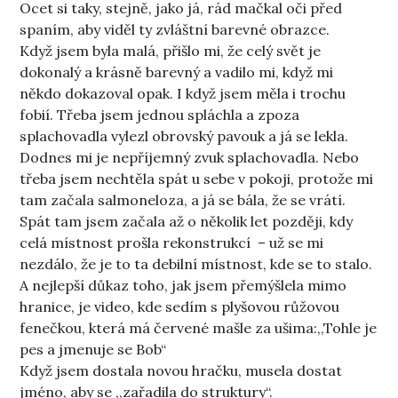
Ocet si taky, stejně, jako já, rád mačkal oči před
spaním, aby viděl ty zvláštní barevné obrazce.
Když jsem byla malá, přišlo mi, že celý svět je
dokonalý a krásně barevný a vadilo mi, když mi
někdo dokazoval opak. I když jsem měla i trochu
fobií. Třeba jsem jednou spláchla a zpoza
splachovadla vylezl obrovský pavouk a já se lekla.
Dodnes mi je nepříjemný zvuk splachovadla. Nebo
třeba jsem nechtěla spát u sebe v pokoji, protože mi
tam začala salmoneloza, a já se bála, že se vrátí.
Spát tam jsem začala až o několik let později, kdy
celá místnost prošla rekonstrukcí – už se mi
nezdálo, že je to ta debilní místnost, kde se to stalo.
A nejlepší důkaz toho, jak jsem přemýšlela mimo
hranice, je video, kde sedím s plyšovou růžovou
fenečkou, která má červené mašle za ušima:,,Tohle je
pes a jmenuje se Bob“
Když jsem dostala novou hračku, musela dostat
jméno, aby se ,,zařadila do struktury“.