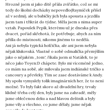
Hrozně jsem si jako dítě přála zvířátko, což se mi
tedy do školní docházky nepovedlo(Raymíček přišel
až v sedmi), ale u babičky jich byla spousta a jezdila
jsem tam i třikrát do týdne. Měla jsem s nima super
vztah. Papoušek Pepík, kterému už je dneska přes
dvacet, pořád skřehotá, že potřebuje, abych za ním
přišla do místnosti, nikomu jinému to nedělá.
Ani já nebyla typická holčička, ale ani jsem nebyla
nějak klukovská. Vlastně o sobě odmalička přemýšlím
jako o nějakém ,,tom“, říkala jsem si Natálek, to je
něco jako Toyen:D chápete. Bylo mi víceméně jedno,
co mám na sobě, ale milovala jsem indiánské tričko s
cancoury a převleky. Tím se zase dostáváme k Andy.
My spolu vymyslely tolik imaginárních her, že to není
možné. To byly fakt skoro až divadelní hry, trvaly
klidně třeba celý den, byly jsme na zahradě, měly
jsme oblečenou deku a nad hlavou deštník a byly
jsme víly a všechno, co jsme dělaly, jsme nějak