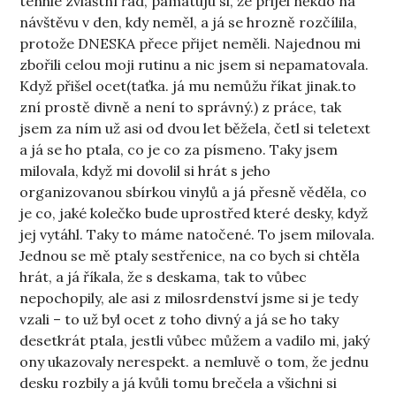
tenhle zvláštní řád, pamatuju si, že přijel někdo na
návštěvu v den, kdy neměl, a já se hrozně rozčílila,
protože DNESKA přece přijet neměli. Najednou mi
zbořili celou moji rutinu a nic jsem si nepamatovala.
Když přišel ocet(taťka. já mu nemůžu říkat jinak.to
zní prostě divně a není to správný.) z práce, tak
jsem za ním už asi od dvou let běžela, četl si teletext
a já se ho ptala, co je co za písmeno. Taky jsem
milovala, když mi dovolil si hrát s jeho
organizovanou sbírkou vinylů a já přesně věděla, co
je co, jaké kolečko bude uprostřed které desky, když
jej vytáhl. Taky to máme natočené. To jsem milovala.
Jednou se mě ptaly sestřenice, na co bych si chtěla
hrát, a já říkala, že s deskama, tak to vůbec
nepochopily, ale asi z milosrdenství jsme si je tedy
vzali – to už byl ocet z toho divný a já se ho taky
desetkrát ptala, jestli vůbec můžem a vadilo mi, jaký
ony ukazovaly nerespekt. a nemluvě o tom, že jednu
desku rozbily a já kvůli tomu brečela a všichni si