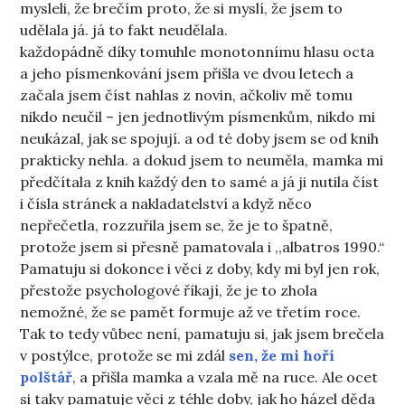
mysleli, že brečím proto, že si myslí, že jsem to
udělala já. já to fakt neudělala.
každopádně díky tomuhle monotonnímu hlasu octa
a jeho písmenkování jsem přišla ve dvou letech a
začala jsem číst nahlas z novin, ačkoliv mě tomu
nikdo neučil – jen jednotlivým písmenkům, nikdo mi
neukázal, jak se spojují. a od té doby jsem se od knih
prakticky nehla. a dokud jsem to neuměla, mamka mi
předčítala z knih každý den to samé a já ji nutila číst
i čísla stránek a nakladatelství a když něco
nepřečetla, rozzuřila jsem se, že je to špatně,
protože jsem si přesně pamatovala i ,,albatros 1990.“
Pamatuju si dokonce i věci z doby, kdy mi byl jen rok,
přestože psychologové říkají, že je to zhola
nemožné, že se pamět formuje až ve třetím roce.
Tak to tedy vůbec není, pamatuju si, jak jsem brečela
v postýlce, protože se mi zdál
sen, že mi hoří
polštář
, a přišla mamka a vzala mě na ruce. Ale ocet
si taky pamatuje věci z téhle doby, jak ho házel děda