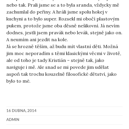
nebo tak. Prali jsme se a to byla sranda, vždycky mě
zachumlal do peřiny. A hráli jsme spolu hokej v
kuchyni a to bylo super. Rozsekl mi obočí plastovým
pukem, protože jsme oba děsně nešikovní. Já nevím
dodnes, jestli jsem pravák nebo levák, stejně jako on.
A neumím ani jezdit na kole.
Já se hrozně těším, až budu mít vlastní děti. Možná
jim moc neporadím s těmi klasickými věcmi v životě,
ale od toho je tady Kristián – stejně tak, jako
naviguje i mě. Ale snad se mi povede jim udělat
aspoň tak trochu kouzelně filosofické dětství, jako
bylo to mé.
16 DUBNA, 2014
ADMIN