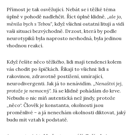
Přímost je tak osvěžující. Nebát se i těžké téma
úplně v pohodě nadlehčit. Říct úplně klidně,
„ale jo,
měnila bych s Tebou“,
když všichni ostatní litují a vidí
vaši situaci bezvýchodně. Drzost, která by podle
neurotypiků byla naprosto nevhodná, byla jedinou
vhodnou reakcí.
Když řešíte něco těžkého, lidi mají tendenci kolem
vás chodit po špičkách. Říkají to všichni: lidi s
rakovinou, zdravotně postižení, umírající,
neurodivergenti. Jak já to nenávidím.
„Nenaštvi jej,
protože je nemocný“.
Já se klidně pohádám do krve.
Nebudu o nic míň autentická než jindy, protože
„něco“. Člověk je konstanta, okolnosti jsou
proměnlivé – a já nenechám okolnosti diktovat, jaký
budu mít vztah k podstatě.