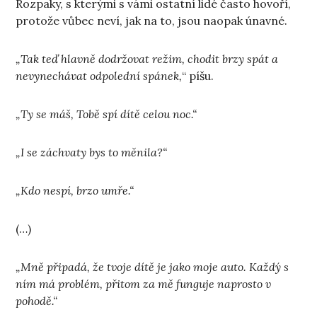
Rozpaky, s kterými s vámi ostatní lidé často hovoří,
protože vůbec neví, jak na to, jsou naopak únavné.
„Tak teď hlavně dodržovat režim, chodit brzy spát a
nevynechávat odpolední spánek,
“ píšu.
„Ty se máš, Tobě spí dítě celou noc.“
„I se záchvaty bys to měnila?“
„Kdo nespí, brzo umře.“
(…)
„Mně připadá, že tvoje dítě je jako moje auto. Každý s
ním má problém, přitom za mě funguje naprosto v
pohodě.“