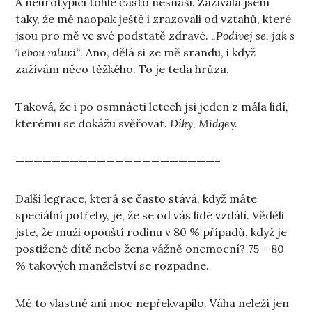
A neurotypici tohle často nesnáší. Zažívala jsem
taky, že mě naopak ještě i zrazovali od vztahů, které
jsou pro mě ve své podstatě zdravé.
„Podívej se, jak s
Tebou mluví“
. Ano, dělá si ze mě srandu, i když
zažívám něco těžkého. To je teda hrůza.
Taková, že i po osmnácti letech jsi jeden z mála lidí,
kterému se dokážu svěřovat.
Díky, Midge
y.
——————————————————————–
Další legrace, která se často stává, když máte
speciální potřeby, je, že se od vás lidé vzdálí. Věděli
jste, že muži opouští rodinu v 80 % případů, když je
postižené dítě nebo žena vážně onemocní? 75 – 80
% takových manželství se rozpadne.
Mě to vlastně ani moc nepřekvapilo. Váha neleží jen