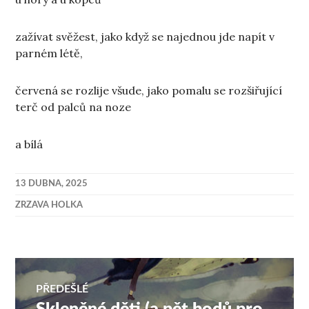
zažívat svěžest, jako když se najednou jde napít v
parném létě,
červená se rozlije všude, jako pomalu se rozšiřující
terč od palců na noze
a bílá
13 DUBNA, 2025
ZRZAVA HOLKA
Navigace
PŘEDEŠLÉ
Předchozí