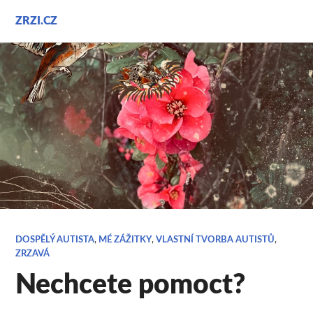
Přejít
ZRZI.CZ
k
obsahu
webu
DOSPĚLÝ AUTISTA
,
MÉ ZÁŽITKY
,
VLASTNÍ TVORBA AUTISTŮ
,
ZRZAVÁ
Nechcete pomoct?