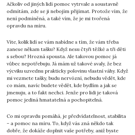
Ačkoliv od jiných lidí pomoc vytrvale a soustavně
odmítám, zde se ji nebojím přijímat. Protože vím, že
není podmíněná, a také vím, že je mi tvořená
opravdu na míru.
Víte, kolik lidí se vám nabídne s tím, že vám třeba
zanese někam tašku? Když nesu čtyři těžké a tři děti
s sebou? Hrozná spousta. Ale takovou pomoc já
vůbec nepotřebuju. Já mám už takové svaly, že bez
výcviku uzvednu prakticky polovinu vlastní váhy. Když
mi vezmete tašky, budu nervózní, nebudu vědět, kde
co mám, navíc budete vědět, kde bydlím a jak se
jmenuju, a to fakt nechci. Jenže pro lidi je taková
pomoc jediná hmatatelná a pochopitelná.
Co mi opravdu pomáhá, je předvídatelnost, stabilita
– a pomoc na míru. To, když vás zná někdo tak
dobře, že dokáže doplnit vaše potřeby, aniž byste