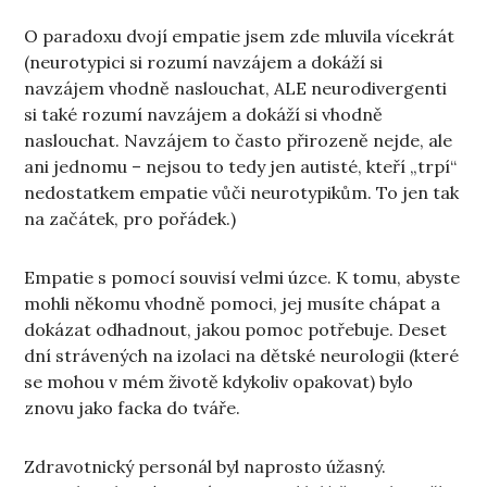
O paradoxu dvojí empatie jsem zde mluvila vícekrát
(neurotypici si rozumí navzájem a dokáží si
navzájem vhodně naslouchat, ALE neurodivergenti
si také rozumí navzájem a dokáží si vhodně
naslouchat. Navzájem to často přirozeně nejde, ale
ani jednomu – nejsou to tedy jen autisté, kteří „trpí“
nedostatkem empatie vůči neurotypikům. To jen tak
na začátek, pro pořádek.)
Empatie s pomocí souvisí velmi úzce. K tomu, abyste
mohli někomu vhodně pomoci, jej musíte chápat a
dokázat odhadnout, jakou pomoc potřebuje. Deset
dní strávených na izolaci na dětské neurologii (které
se mohou v mém životě kdykoliv opakovat) bylo
znovu jako facka do tváře.
Zdravotnický personál byl naprosto úžasný.