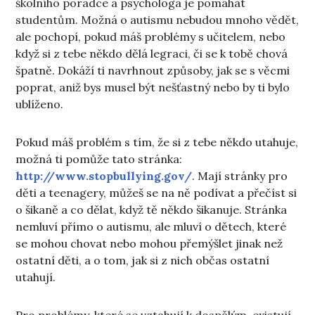
školního poradce a psychologa je pomáhat
studentům. Možná o autismu nebudou mnoho vědět,
ale pochopí, pokud máš problémy s učitelem, nebo
když si z tebe někdo dělá legraci, či se k tobě chová
špatně. Dokáží ti navrhnout způsoby, jak se s věcmi
poprat, aniž bys musel být nešťastný nebo by ti bylo
ublíženo.
Pokud máš problém s tím, že si z tebe někdo utahuje,
možná ti pomůže tato stránka:
http://www.stopbullying.gov/
. Mají stránky pro
děti a teenagery, můžeš se na ně podívat a přečíst si
o šikaně a co dělat, když tě někdo šikanuje. Stránka
nemluví přímo o autismu, ale mluví o dětech, které
se mohou chovat nebo mohou přemýšlet jinak než
ostatní děti, a o tom, jak si z nich občas ostatní
utahují.
Pro problémy, které se vztahují k dospělým, existují