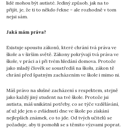
lidé mohou být autisté. Jediný způsob, jak na to
přijít, je, že ti to někdo řekne – ale rozhodně v tom
nejsi sám.
Jaká mám práva?
Existuje spoustu zákonů, které chrání tvá práva ve
škole a v širším světě. Zákony pokrývají tvá práva ve
škole, v práci a i při tvém hledání domova. Protože
jako mladý člověk se soustředíš na školu, zákon tě
chrání před špatným zacházením ve škole i mimo ni.
Máš právo na slušné zacházení s respektem, stejně
jako každý jiný student na tvé škole. Protože jsi
autista, máš unikátní potřeby, co se týče vzdělávání,
ať už jde jen o zvládnutí dne ve škole po získání
nejlepších známek, co to jde. Od tvých učitelů se
požaduje, aby ti pomohli se s těmito výzvami poprat.