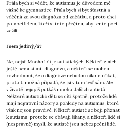
Prála bych si vědět, že autismus je důvodem mé
vášně ke gymnastice. Přála bych si být šťastná a
vděčná za svou diagnózu od začátku, a proto chci
pomoci lidem, kteří si toto přečtou, aby tento pocit
zažili.
Jsem jediný/á?
Ne, nejsi! Mnoho lidí je autistických. Někteří z nich
ještě nemusí mít diagnózu, a někteří se mohou
rozhodnout, že o diagnóze nebudou nikomu říkat,
proto ti možná připadá, že jsi v tom teď sám. Ale
v životě nejspíš potkáš mnoho dalších autistů.
Některé autistické děti se cítí špatně, protože lidé
mají negativní názory a pohledy na autismus, které
však nejsou pravdivé. Někteří autisté se bojí přiznat
k autismu, protože se obávají šikany, a někteří lidé si
(nesprávně) myslí, že autisté jsou nebezpeční lidé.