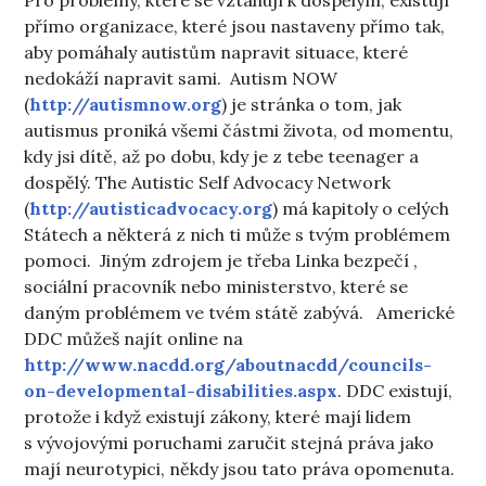
přímo organizace, které jsou nastaveny přímo tak,
aby pomáhaly autistům napravit situace, které
nedokáží napravit sami. Autism NOW
(
http://autismnow.org
) je stránka o tom, jak
autismus proniká všemi částmi života, od momentu,
kdy jsi dítě, až po dobu, kdy je z tebe teenager a
dospělý. The Autistic Self Advocacy Network
(
http://autisticadvocacy.org
) má kapitoly o celých
Státech a některá z nich ti může s tvým problémem
pomoci. Jiným zdrojem je třeba Linka bezpečí ,
sociální pracovník nebo ministerstvo, které se
daným problémem ve tvém státě zabývá. Americké
DDC můžeš najít online na
http://www.nacdd.org/aboutnacdd/councils-
on-developmental-disabilities.aspx
. DDC existují,
protože i když existují zákony, které mají lidem
s vývojovými poruchami zaručit stejná práva jako
mají neurotypici, někdy jsou tato práva opomenuta.