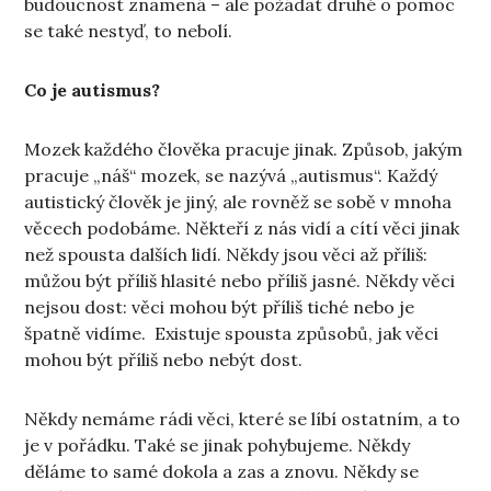
budoucnost znamená – ale požádat druhé o pomoc
se také nestyď, to nebolí.
Co je autismus?
Mozek každého člověka pracuje jinak. Způsob, jakým
pracuje „náš“ mozek, se nazývá „autismus“. Každý
autistický člověk je jiný, ale rovněž se sobě v mnoha
věcech podobáme. Někteří z nás vidí a cítí věci jinak
než spousta dalších lidí. Někdy jsou věci až příliš:
můžou být příliš hlasité nebo příliš jasné. Někdy věci
nejsou dost: věci mohou být příliš tiché nebo je
špatně vidíme. Existuje spousta způsobů, jak věci
mohou být příliš nebo nebýt dost.
Někdy nemáme rádi věci, které se líbí ostatním, a to
je v pořádku. Také se jinak pohybujeme. Někdy
děláme to samé dokola a zas a znovu. Někdy se