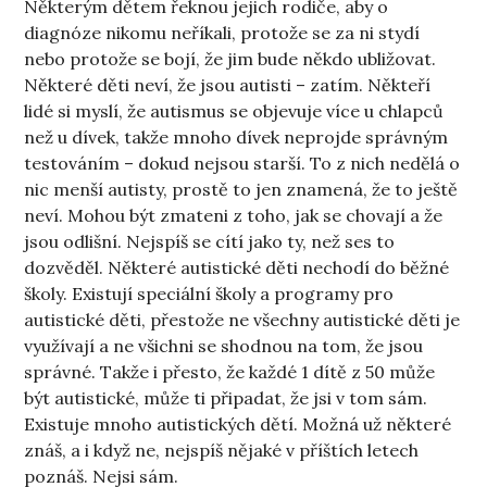
Některým dětem řeknou jejich rodiče, aby o
diagnóze nikomu neříkali, protože se za ni stydí
nebo protože se bojí, že jim bude někdo ubližovat.
Některé děti neví, že jsou autisti – zatím. Někteří
lidé si myslí, že autismus se objevuje více u chlapců
než u dívek, takže mnoho dívek neprojde správným
testováním – dokud nejsou starší. To z nich nedělá o
nic menší autisty, prostě to jen znamená, že to ještě
neví. Mohou být zmateni z toho, jak se chovají a že
jsou odlišní. Nejspíš se cítí jako ty, než ses to
dozvěděl. Některé autistické děti nechodí do běžné
školy. Existují speciální školy a programy pro
autistické děti, přestože ne všechny autistické děti je
využívají a ne všichni se shodnou na tom, že jsou
správné. Takže i přesto, že každé 1 dítě z 50 může
být autistické, může ti připadat, že jsi v tom sám.
Existuje mnoho autistických dětí. Možná už některé
znáš, a i když ne, nejspíš nějaké v příštích letech
poznáš. Nejsi sám.