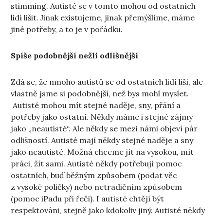
stimming. Autisté se v tomto mohou od ostatních
lidí lišit. Jinak existujeme, jinak přemýšlíme, máme
jiné potřeby, a to je v pořádku.
Spíše podobnější nežli odlišnější
Zdá se, že mnoho autistů se od ostatních lidí liší, ale
vlastně jsme si podobnější, než bys mohl myslet.
Autisté mohou mít stejné naděje, sny, přání a
potřeby jako ostatní. Někdy máme i stejné zájmy
jako „neautisté“. Ale někdy se mezi námi objeví pár
odlišností. Autisté mají někdy stejné naděje a sny
jako neautisté. Možná chceme jít na vysokou, mít
práci, žít sami. Autisté někdy potřebují pomoc
ostatních, buď běžným způsobem (podat věc
z vysoké poličky) nebo netradičním způsobem
(pomoc iPadu při řeči). I autisté chtějí být
respektováni, stejně jako kdokoliv jiný. Autisté někdy