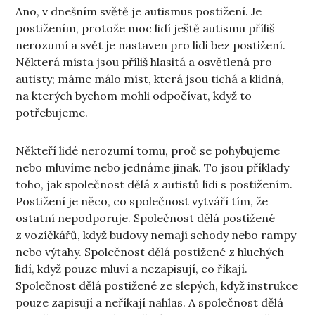
Ano, v dnešním světě je autismus postižení. Je
postižením, protože moc lidí ještě autismu příliš
nerozumí a svět je nastaven pro lidi bez postižení.
Některá místa jsou příliš hlasitá a osvětlená pro
autisty; máme málo míst, která jsou tichá a klidná,
na kterých bychom mohli odpočívat, když to
potřebujeme.
Někteří lidé nerozumí tomu, proč se pohybujeme
nebo mluvíme nebo jednáme jinak. To jsou příklady
toho, jak společnost dělá z autistů lidi s postižením.
Postižení je něco, co společnost vytváří tím, že
ostatní nepodporuje. Společnost dělá postižené
z vozíčkářů, když budovy nemají schody nebo rampy
nebo výtahy. Společnost dělá postižené z hluchých
lidí, když pouze mluví a nezapisují, co říkají.
Společnost dělá postižené ze slepých, když instrukce
pouze zapisují a neříkají nahlas. A společnost dělá