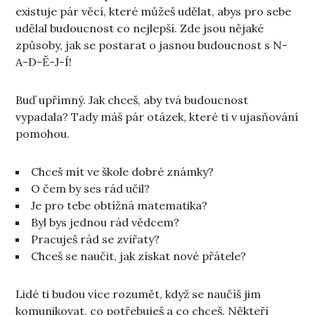
existuje pár věcí, které můžeš udělat, abys pro sebe
udělal budoucnost co nejlepší. Zde jsou nějaké
způsoby, jak se postarat o jasnou budoucnost s N-
A-D-Ě-J-Í!
Buď upřímný. Jak chceš, aby tvá budoucnost
vypadala? Tady máš pár otázek, které ti v ujasňování
pomohou.
Chceš mít ve škole dobré známky?
O čem by ses rád učil?
Je pro tebe obtížná matematika?
Byl bys jednou rád vědcem?
Pracuješ rád se zvířaty?
Chceš se naučit, jak získat nové přátele?
Lidé ti budou více rozumět, když se naučíš jim
komunikovat, co potřebuješ a co chceš. Někteří