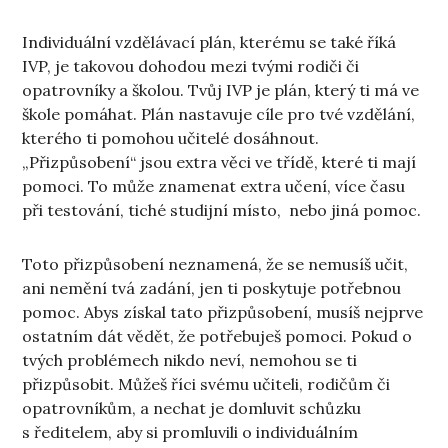
Individuální vzdělávací plán, kterému se také říká
IVP, je takovou dohodou mezi tvými rodiči či
opatrovníky a školou. Tvůj IVP je plán, který ti má ve
škole pomáhat. Plán nastavuje cíle pro tvé vzdělání,
kterého ti pomohou učitelé dosáhnout.
„Přizpůsobení“ jsou extra věci ve třídě, které ti mají
pomoci. To může znamenat extra učení, více času
při testování, tiché studijní místo, nebo jiná pomoc.
Toto přizpůsobení neznamená, že se nemusíš učit,
ani nemění tvá zadání, jen ti poskytuje potřebnou
pomoc. Abys získal tato přizpůsobení, musíš nejprve
ostatním dát vědět, že potřebuješ pomoci. Pokud o
tvých problémech nikdo neví, nemohou se ti
přizpůsobit. Můžeš říci svému učiteli, rodičům či
opatrovníkům, a nechat je domluvit schůzku
s ředitelem, aby si promluvili o individuálním