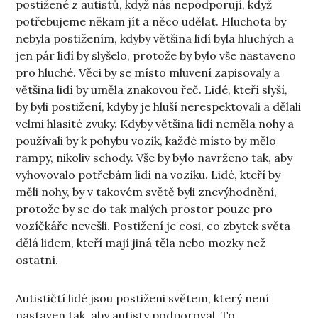
postižené z autistů, když nás nepodporují, když
potřebujeme někam jít a něco udělat. Hluchota by
nebyla postižením, kdyby většina lidí byla hluchých a
jen pár lidí by slyšelo, protože by bylo vše nastaveno
pro hluché. Věci by se místo mluvení zapisovaly a
většina lidí by uměla znakovou řeč. Lidé, kteří slyší,
by byli postižení, kdyby je hluší nerespektovali a dělali
velmi hlasité zvuky. Kdyby většina lidí neměla nohy a
používali by k pohybu vozík, každé místo by mělo
rampy, nikoliv schody. Vše by bylo navrženo tak, aby
vyhovovalo potřebám lidí na vozíku. Lidé, kteří by
měli nohy, by v takovém světě byli znevýhodnění,
protože by se do tak malých prostor pouze pro
vozíčkáře nevešli. Postižení je cosi, co zbytek světa
dělá lidem, kteří mají jiná těla nebo mozky než
ostatní.
Autističtí lidé jsou postiženi světem, který není
nastaven tak, aby autisty podporoval. To