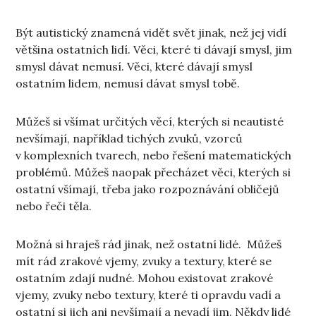
Být autistický znamená vidět svět jinak, než jej vidí
většina ostatních lidí. Věci, které ti dávají smysl, jim
smysl dávat nemusí. Věci, které dávají smysl
ostatním lidem, nemusí dávat smysl tobě.
Můžeš si všímat určitých věcí, kterých si neautisté
nevšímají, například tichých zvuků, vzorců
v komplexních tvarech, nebo řešení matematických
problémů. Můžeš naopak přecházet věci, kterých si
ostatní všímají, třeba jako rozpoznávání obličejů
nebo řeči těla.
Možná si hraješ rád jinak, než ostatní lidé. Můžeš
mít rád zrakové vjemy, zvuky a textury, které se
ostatním zdají nudné. Mohou existovat zrakové
vjemy, zvuky nebo textury, které ti opravdu vadí a
ostatní si jich ani nevšímají a nevadí jim. Někdy lidé