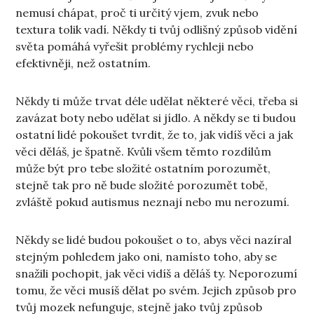
nemusí chápat, proč ti určitý vjem, zvuk nebo
textura tolik vadí. Někdy ti tvůj odlišný způsob vidění
světa pomáhá vyřešit problémy rychleji nebo
efektivněji, než ostatním.
Někdy ti může trvat déle udělat některé věci, třeba si
zavázat boty nebo udělat si jídlo. A někdy se ti budou
ostatní lidé pokoušet tvrdit, že to, jak vidíš věci a jak
věci děláš, je špatně. Kvůli všem těmto rozdílům
může být pro tebe složité ostatním porozumět,
stejně tak pro ně bude složité porozumět tobě,
zvláště pokud autismus neznají nebo mu nerozumí.
Někdy se lidé budou pokoušet o to, abys věci nazíral
stejným pohledem jako oni, namísto toho, aby se
snažili pochopit, jak věci vidíš a děláš ty. Neporozumí
tomu, že věci musíš dělat po svém. Jejich způsob pro
tvůj mozek nefunguje, stejně jako tvůj způsob