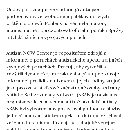
Osoby participující ve vládním grantu jsou
podporovány ve svobodném publikování svých
zjištění a objevů. Pohledy na věc nebo názory
nemusí nutně reprezentovat oficiální politiku Správy
intelektuálních a vývojových poruch.
Autism NOW Center je repozitářem zdrojů a
informací o poruchách autistického spektra a jiných
vývojových poruchách. Pracují, aby vytvořili a
rozšířili dynamické, interaktivní a přístupné zdroje
informací pro lidi s autismem a jejich rodiny, stejně
jako pro ostatní klíčové zúčastněné osoby a strany.
Autistic Self Advocacy Network (ASAN je nezisková
organizace, kterou vedou autisté pro další autisty.
ASAN byl vytvořen, aby poskytoval podporu a služby
jedincům na autistickém spektru a k tomu vzdělával
veřejnost o autismu. Pracují na obhajobě veřejné
politiky, komunitním zapojení a budování kultury,