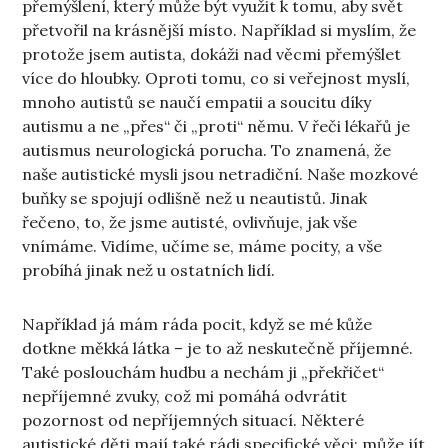
přemýšlení, který může být využit k tomu, aby svět
přetvořil na krásnější místo. Například si myslím, že
protože jsem autista, dokáži nad věcmi přemýšlet
více do hloubky. Oproti tomu, co si veřejnost myslí,
mnoho autistů se naučí empatii a soucitu díky
autismu a ne „přes“ či „proti“ němu. V řeči lékařů je
autismus neurologická porucha. To znamená, že
naše autistické mysli jsou netradiční. Naše mozkové
buňky se spojují odlišně než u neautistů. Jinak
řečeno, to, že jsme autisté, ovlivňuje, jak vše
vnímáme. Vidíme, učíme se, máme pocity, a vše
probíhá jinak než u ostatních lidí.
Například já mám ráda pocit, když se mé kůže
dotkne měkká látka – je to až neskutečně příjemné.
Také poslouchám hudbu a nechám ji „překřičet“
nepříjemné zvuky, což mi pomáhá odvrátit
pozornost od nepříjemných situací. Některé
autistické děti mají také rádi specifické věci: může jít