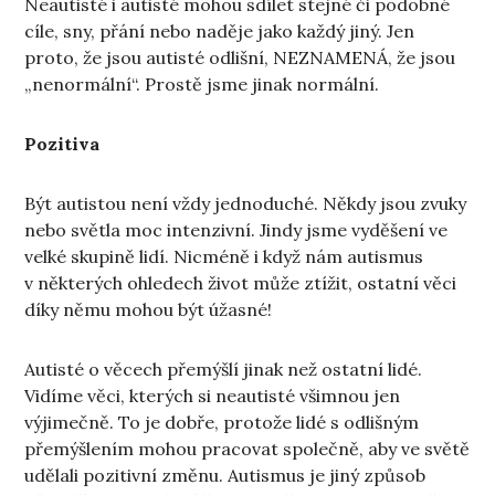
Neautisté i autisté mohou sdílet stejné či podobné
cíle, sny, přání nebo naděje jako každý jiný. Jen
proto, že jsou autisté odlišní, NEZNAMENÁ, že jsou
„nenormální“. Prostě jsme jinak normální.
Pozitiva
Být autistou není vždy jednoduché. Někdy jsou zvuky
nebo světla moc intenzivní. Jindy jsme vyděšení ve
velké skupině lidí. Nicméně i když nám autismus
v některých ohledech život může ztížit, ostatní věci
díky němu mohou být úžasné!
Autisté o věcech přemýšlí jinak než ostatní lidé.
Vidíme věci, kterých si neautisté všimnou jen
výjimečně. To je dobře, protože lidé s odlišným
přemýšlením mohou pracovat společně, aby ve světě
udělali pozitivní změnu. Autismus je jiný způsob