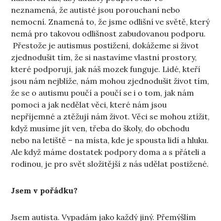
neznamená, že autisté jsou porouchaní nebo
nemocní. Znamená to, že jsme odlišní ve světě, který
nemá pro takovou odlišnost zabudovanou podporu.
Přestože je autismus postižení, dokážeme si život
zjednodušit tím, že si nastavíme vlastní prostory,
které podporují, jak náš mozek funguje. Lidé, kteří
jsou nám nejblíže, nám mohou zjednodušit život tím,
že se o autismu poučí a poučí se i o tom, jak nám
pomoci a jak nedělat věci, které nám jsou
nepříjemné a ztěžují nám život. Věci se mohou ztížit,
když musíme jít ven, třeba do školy, do obchodu
nebo na letiště – na místa, kde je spousta lidí a hluku.
Ale když máme dostatek podpory doma a s přáteli a
rodinou, je pro svět složitější z nás udělat postižené.
Jsem v pořádku?
Jsem autista. Vypadám jako každý jiný. Přemýšlím