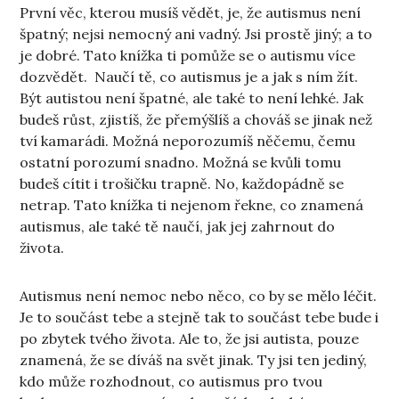
První věc, kterou musíš vědět, je, že autismus není
špatný­; nejsi nemocný ani vadný. Jsi prostě jiný; a to
je dobré. Tato knížka ti pomůže se o autismu více
dozvědět. Naučí tě, co autismus je a jak s ním žít.
Být autistou není špatné, ale také to není lehké. Jak
budeš růst, zjistíš, že přemýšlíš a chováš se jinak než
tví kamarádi. Možná neporozumíš něčemu, čemu
ostatní porozumí snadno. Možná se kvůli tomu
budeš cítit i trošičku trapně. No, každopádně se
netrap. Tato knížka ti nejenom řekne, co znamená
autismus, ale také tě naučí, jak jej zahrnout do
života.
Autismus není nemoc nebo něco, co by se mělo léčit.
Je to součást tebe a stejně tak to součást tebe bude i
po zbytek tvého života. Ale to, že jsi autista, pouze
znamená, že se díváš na svět jinak. Ty jsi ten jediný,
kdo může rozhodnout, co autismus pro tvou