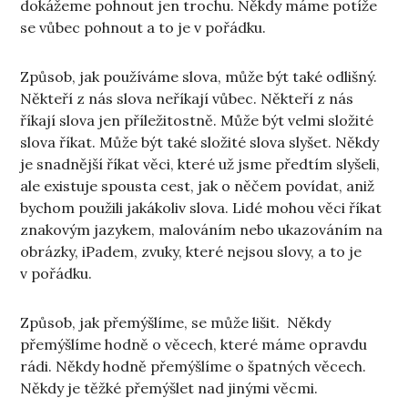
dokážeme pohnout jen trochu. Někdy máme potíže
se vůbec pohnout a to je v pořádku.
Způsob, jak používáme slova, může být také odlišný.
Někteří z nás slova neříkají vůbec. Někteří z nás
říkají slova jen příležitostně. Může být velmi složité
slova říkat. Může být také složité slova slyšet. Někdy
je snadnější říkat věci, které už jsme předtím slyšeli,
ale existuje spousta cest, jak o něčem povídat, aniž
bychom použili jakákoliv slova. Lidé mohou věci říkat
znakovým jazykem, malováním nebo ukazováním na
obrázky, iPadem, zvuky, které nejsou slovy, a to je
v pořádku.
Způsob, jak přemýšlíme, se může lišit. Někdy
přemýšlíme hodně o věcech, které máme opravdu
rádi. Někdy hodně přemýšlíme o špatných věcech.
Někdy je těžké přemýšlet nad jinými věcmi.