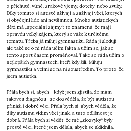
o příchutě, vůně, zrakové vjemy, doteky nebo zvuky.
Díky tomuto si autisté užívají a zažívají věci, kterých
si obyčejní lidé ani nevšimnou. Mnoho autistických
dětí má „speciální zájmy“: to znamená, že mají
opravdu velký zájem, který se váže k určitému
tématu. Třeba já miluji gymnastiku. Ráda ji sleduji,
ale také se o ní ráda učím fakta a učím se, jak se
tento sport časem proměňoval. Také se ráda učím o
nejlepších gymnastech, kteří kdy žili. Miluju
gymnastiku a velmi se na ni soustředím. To proto, že
jsem autistka.
Přála bych si, abych – když jsem zjistila, že mám
takovou diagnózu –se dozvěděla, že být autistou
přináší i dobré věci. Přála bych si, abych věděla, že
díky autismu vidím věci jinak, a tato odlišnost je
dobrá. Přála bych si vědět, že mé „zlozvyky“ byly
prostě věci, které jsem dělala, abych se uklidnila.