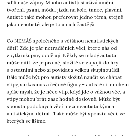
sdílí naše zájmy. Mnoho autistů si užívá umění,
tvoření, psaní, módu, jízdu na kole, tanec, plavání.
Autisté také mohou preferovat jedno téma, stejně
jako neautisté, ale je to u nich častější.
Co NEMÁŠ společného s většinou neautistických
dětí? Zde je pár netradičních věcí, které nás od
zbytku skupiny oddělují. Někdy se mladý autista
může cítit, že je pro něj složité se zapojit do hry
s ostatními nebo si povídat s velkou skupinou lidí.
Dále může být pro autisty složité naučit se chápat
vtipy, sarkasmus a řečové figury – autisté si mnohem
spíše myslí, že je něco vtip, když jde o vážnou věc, a
vtipy mohou brát zase hodně doslovně. Může být
spousta podobných věcí mezi neautistickými a
autistickými dětmi. Také může být spousta věcí, ve
kterých se lišíme.