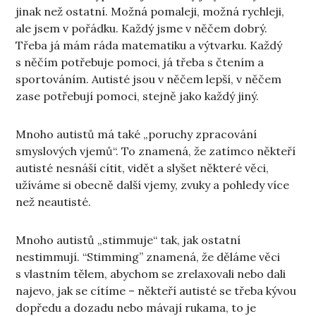
jinak než ostatní. Možná pomaleji, možná rychleji,
ale jsem v pořádku. Každý jsme v něčem dobrý.
Třeba já mám ráda matematiku a výtvarku. Každý
s něčím potřebuje pomoci, já třeba s čtením a
sportováním. Autisté jsou v něčem lepší, v něčem
zase potřebují pomoci, stejně jako každý jiný.
Mnoho autistů má také „poruchy zpracování
smyslových vjemů“. To znamená, že zatímco někteří
autisté nesnáší cítit, vidět a slyšet některé věci,
užíváme si obecně další vjemy, zvuky a pohledy více
než neautisté.
Mnoho autistů „stimmuje“ tak, jak ostatní
nestimmují. “Stimming” znamená, že děláme věci
s vlastním tělem, abychom se zrelaxovali nebo dali
najevo, jak se cítíme – někteří autisté se třeba kývou
dopředu a dozadu nebo mávají rukama, to je