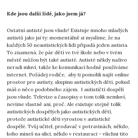
Kde jsou další lidé, jako jsem já?
Ostatní autisté jsou všude! Existuje mnoho mladých
autistů jako jsi ty: momentálně si myslíme, že na
každých 50 neautistických lidí připadá jeden autista.
To znamená, že pár dětí ve tvé škole nebo v tvém
městě můžou být také autisté. Autisté někdy naživo
neradi mluví, takže ke komunikaci hodně používáme
internet. Požádej rodiče, aby ti pomohli najít online
prostor pro autisty, skupinu autistických dětí, pokud
máš o něco podobného zájem. I autističtí dospělí
jsou všude. Televize a časopisy o tom tolik nemluví,
nevíme vlastně ani, proč. Ale existuje stejně tolik
autistických dospělých jako autistických dětí,
protože autistické děti vyrostou v autistické
dospělé. Tvůj učitel, prodavač v potravinách, někdo,
koho mineš na ulici, někdo v restauraci – všichni tito