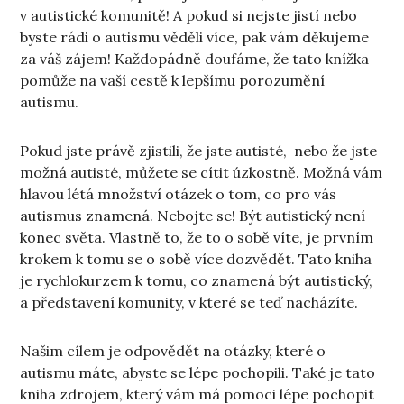
v autistické komunitě! A pokud si nejste jistí nebo
byste rádi o autismu věděli více, pak vám děkujeme
za váš zájem! Každopádně doufáme, že tato knížka
pomůže na vaší cestě k lepšímu porozumění
autismu.
Pokud jste právě zjistili, že jste autisté, nebo že jste
možná autisté, můžete se cítit úzkostně. Možná vám
hlavou létá množství otázek o tom, co pro vás
autismus znamená. Nebojte se! Být autistický není
konec světa. Vlastně to, že to o sobě víte, je prvním
krokem k tomu se o sobě více dozvědět. Tato kniha
je rychlokurzem k tomu, co znamená být autistický,
a představení komunity, v které se teď nacházíte.
Našim cílem je odpovědět na otázky, které o
autismu máte, abyste se lépe pochopili. Také je tato
kniha zdrojem, který vám má pomoci lépe pochopit