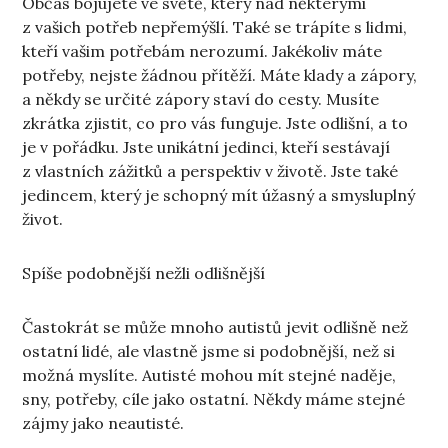
Občas bojujete ve světě, který nad některými
z vašich potřeb nepřemýšlí. Také se trápíte s lidmi,
kteří vašim potřebám nerozumí. Jakékoliv máte
potřeby, nejste žádnou přítěží. Máte klady a zápory,
a někdy se určité zápory staví do cesty. Musíte
zkrátka zjistit, co pro vás funguje. Jste odlišní, a to
je v pořádku. Jste unikátní jedinci, kteří sestávají
z vlastních zážitků a perspektiv v životě. Jste také
jedincem, který je schopný mít úžasný a smysluplný
život.
Spíše podobnější nežli odlišnější
Častokrát se může mnoho autistů jevit odlišně než
ostatní lidé, ale vlastně jsme si podobnější, než si
možná myslíte. Autisté mohou mít stejné naděje,
sny, potřeby, cíle jako ostatní. Někdy máme stejné
zájmy jako neautisté.