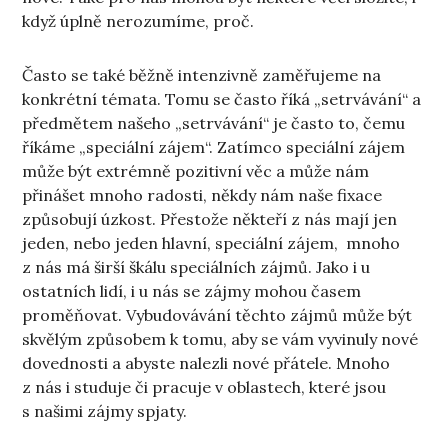
když úplně nerozumíme, proč.
Často se také běžně intenzivně zaměřujeme na
konkrétní témata. Tomu se často říká „setrvávání“ a
předmětem našeho „setrvávání“ je často to, čemu
říkáme „speciální zájem“. Zatímco speciální zájem
může být extrémně pozitivní věc a může nám
přinášet mnoho radosti, někdy nám naše fixace
způsobují úzkost. Přestože někteří z nás mají jen
jeden, nebo jeden hlavní, speciální zájem, mnoho
z nás má širší škálu speciálních zájmů. Jako i u
ostatních lidí, i u nás se zájmy mohou časem
proměňovat. Vybudovávání těchto zájmů může být
skvělým způsobem k tomu, aby se vám vyvinuly nové
dovednosti a abyste nalezli nové přátele. Mnoho
z nás i studuje či pracuje v oblastech, které jsou
s našimi zájmy spjaty.