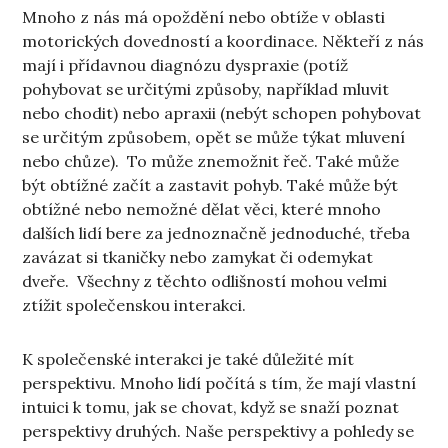
Mnoho z nás má opoždění nebo obtíže v oblasti
motorických dovedností a koordinace. Někteří z nás
mají i přídavnou diagnózu dyspraxie (potíž
pohybovat se určitými způsoby, například mluvit
nebo chodit) nebo apraxii (nebýt schopen pohybovat
se určitým způsobem, opět se může týkat mluvení
nebo chůze). To může znemožnit řeč. Také může
být obtížné začít a zastavit pohyb. Také může být
obtížné nebo nemožné dělat věci, které mnoho
dalších lidí bere za jednoznačně jednoduché, třeba
zavázat si tkaničky nebo zamykat či odemykat
dveře. Všechny z těchto odlišností mohou velmi
ztížit společenskou interakci.
K společenské interakci je také důležité mít
perspektivu. Mnoho lidí počítá s tím, že mají vlastní
intuici k tomu, jak se chovat, když se snaží poznat
perspektivy druhých. Naše perspektivy a pohledy se