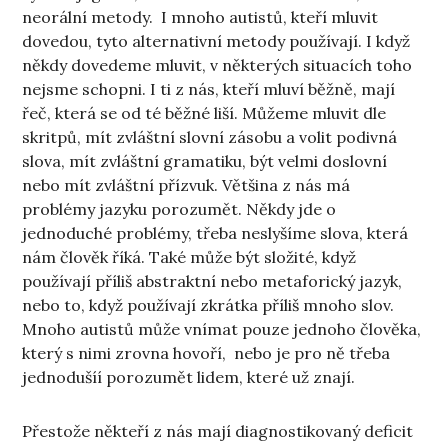
neorální metody. I mnoho autistů, kteří mluvit
dovedou, tyto alternativní metody používají. I když
někdy dovedeme mluvit, v některých situacích toho
nejsme schopni. I ti z nás, kteří mluví běžně, mají
řeč, která se od té běžné liší. Můžeme mluvit dle
skritpů, mít zvláštní slovní zásobu a volit podivná
slova, mít zvláštní gramatiku, být velmi doslovní
nebo mít zvláštní přízvuk. Většina z nás má
problémy jazyku porozumět. Někdy jde o
jednoduché problémy, třeba neslyšíme slova, která
nám člověk říká. Také může být složité, když
používají příliš abstraktní nebo metaforický jazyk,
nebo to, když používají zkrátka příliš mnoho slov.
Mnoho autistů může vnímat pouze jednoho člověka,
který s nimi zrovna hovoří, nebo je pro ně třeba
jednodušíí porozumět lidem, které už znají.
Přestože někteří z nás mají diagnostikovaný deficit