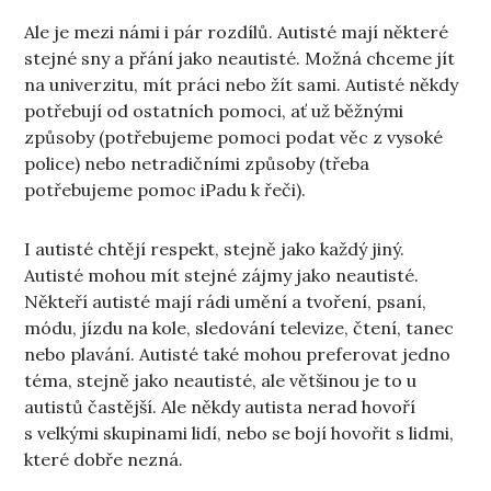
Ale je mezi námi i pár rozdílů. Autisté mají některé
stejné sny a přání jako neautisté. Možná chceme jít
na univerzitu, mít práci nebo žít sami. Autisté někdy
potřebují od ostatních pomoci, ať už běžnými
způsoby (potřebujeme pomoci podat věc z vysoké
police) nebo netradičními způsoby (třeba
potřebujeme pomoc iPadu k řeči).
I autisté chtějí respekt, stejně jako každý jiný.
Autisté mohou mít stejné zájmy jako neautisté.
Někteří autisté mají rádi umění a tvoření, psaní,
módu, jízdu na kole, sledování televize, čtení, tanec
nebo plavání. Autisté také mohou preferovat jedno
téma, stejně jako neautisté, ale většinou je to u
autistů častější. Ale někdy autista nerad hovoří
s velkými skupinami lidí, nebo se bojí hovořit s lidmi,
které dobře nezná.