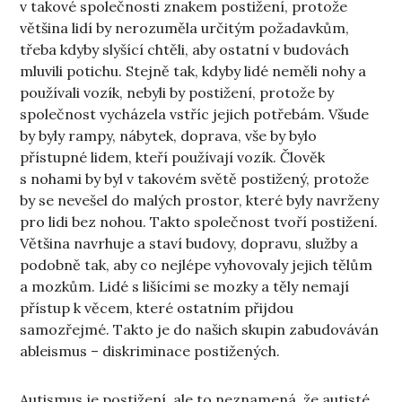
v takové společnosti znakem postižení, protože
většina lidí by nerozuměla určitým požadavkům,
třeba kdyby slyšící chtěli, aby ostatní v budovách
mluvili potichu. Stejně tak, kdyby lidé neměli nohy a
používali vozík, nebyli by postižení, protože by
společnost vycházela vstříc jejich potřebám. Všude
by byly rampy, nábytek, doprava, vše by bylo
přístupné lidem, kteří používají vozík. Člověk
s nohami by byl v takovém světě postižený, protože
by se nevešel do malých prostor, které byly navrženy
pro lidi bez nohou. Takto společnost tvoří postižení.
Většina navrhuje a staví budovy, dopravu, služby a
podobně tak, aby co nejlépe vyhovovaly jejich tělům
a mozkům. Lidé s lišícími se mozky a těly nemají
přístup k věcem, které ostatním přijdou
samozřejmé. Takto je do našich skupin zabudováván
ableismus – diskriminace postižených.
Autismus je postižení, ale to neznamená, že autisté