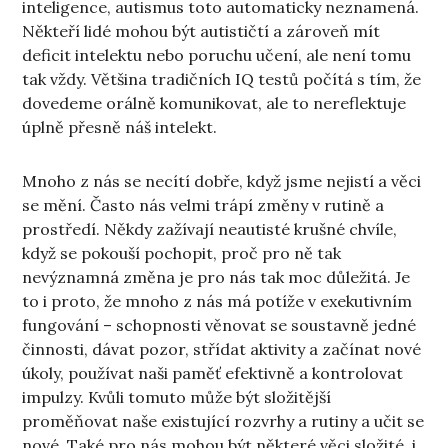
inteligence, autismus toto automaticky neznamená.
Někteří lidé mohou být autističtí a zároveň mít
deficit intelektu nebo poruchu učení, ale není tomu
tak vždy. Většina tradičních IQ testů počítá s tím, že
dovedeme orálně komunikovat, ale to nereflektuje
úplně přesně náš intelekt.
Mnoho z nás se necítí dobře, když jsme nejistí a věci
se mění. Často nás velmi trápí změny v rutině a
prostředí. Někdy zažívají neautisté krušné chvíle,
když se pokouší pochopit, proč pro ně tak
nevýznamná změna je pro nás tak moc důležitá. Je
to i proto, že mnoho z nás má potíže v exekutivním
fungování – schopnosti věnovat se soustavně jedné
činnosti, dávat pozor, střídat aktivity a začínat nové
úkoly, používat naši paměť efektivně a kontrolovat
impulzy. Kvůli tomuto může být složitější
proměňovat naše existující rozvrhy a rutiny a učit se
nové. Také pro nás mohou být některé věci složité, i