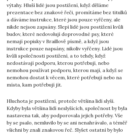
výtahy. Hluší lidé jsou postižení, když děláme
prezentace bez znakové řeči, promítáme bez titulků
a dáváme instrukce, které jsou pouze vyřčeny, ale
nikde nejsou zapsány. Slepí lidé jsou postižení kvůli
budov, které nedovolují doprovodné psy, které
nemají popisky v Braillově písmě, a když jsou
instrukce pouze napsány, nikoliv vyřčeny. Lidé jsou
kvůli společnosti postižení, a to tehdy, když
nedostávají podporu, kterou potřebují, nebo
nemohou používat podporu, kterou mají, a když se
nemohou dostat k věcem, které potřebují nebo na
místa, kam potřebují jít.
Hluchota je postižení, protože většina lidí slyší.
Kdyby byla většina lidí neslyšících, společnost by byla
nastavena tak, aby podporovala jejich potřeby. Vše
by se psalo, nemluvilo by se ani nenahrávalo, a téměř
všichni by znali znakovou řeč. Slyšet ostatní by bylo