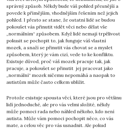
správný způsob. Někdy bude váš pohled přesnější a
povede k přímějším, vhodnějším řešením než jejich
pohled. I přesto se stane, že ostatní lidé se budou
pokoušet vás přinutit vidět věci nebo dělat vše
„normálním“ způsobem. Když lidé nemají trpělivost
pokusit se pochopit to, jak funguje váš vlastní
mozek, a snaží se přinutit vás chovat se a myslet
způsobem, který je vám cizí, vede to ke konfliktu.
Existuje důvod, proč váš mozek pracuje tak, jak
pracuje, a pokoušet se přinutit jej pracovat jako
„normální“ mozek ničemu nepomáhá a naopak to
autistům může často celkem ublížit.
Protože existuje spousta věcí, které jsou pro většinu
lidí jednoduché, ale pro vás velmi složité, někdy
může pomoci rada nebo náhled někoho, kdo není
autista. Může vám pomoci pochopit něco, co vás
mate, a celou věc pro vás usnadnit. Ale pokud