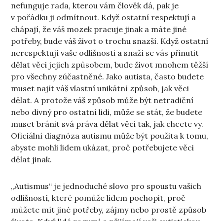
nefunguje rada, kterou vám člověk dá, pak je
v pořádku ji odmítnout. Když ostatní respektují a
chápají, že váš mozek pracuje jinak a máte jiné
potřeby, bude váš život o trochu snazší. Když ostatní
nerespektují vaše odlišnosti a snaží se vás přinutit
dělat věci jejich způsobem, bude život mnohem těžší
pro všechny zúčastněné. Jako autista, často budete
muset najít váš vlastní unikátní způsob, jak věci
dělat. A protože váš způsob může být netradiční
nebo divný pro ostatní lidi, může se stát, že budete
muset bránit svá práva dělat věci tak, jak chcete vy.
Oficiální diagnóza autismu může být použita k tomu,
abyste mohli lidem ukázat, proč potřebujete věci
dělat jinak.
„Autismus“ je jednoduché slovo pro spoustu vašich
odlišností, které pomůže lidem pochopit, proč
můžete mít jiné potřeby, zájmy nebo prostě způsob