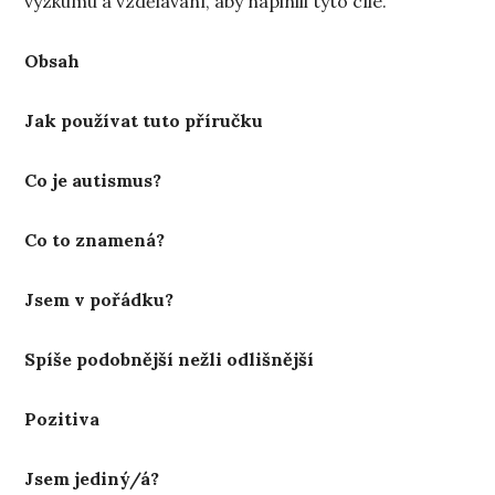
výzkumu a vzdělávání, aby naplnili tyto cíle.
Obsah
Jak používat tuto příručku
Co je autismus?
Co to znamená?
Jsem v pořádku?
Spíše podobnější nežli odlišnější
Pozitiva
Jsem jediný/á?