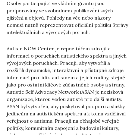
Osoby participující ve vládním grantu jsou
podporovány ve svobodném publikování svých
zjištění a objevů. Pohledy na věc nebo názory
nemusí nutně reprezentovat oficiální politiku Správy
intelektuálních a vývojových poruch.
Autism NOW Center je repozitářem zdrojů a
informací o poruchách autistického spektra a jiných
vývojových poruchách. Pracují, aby vytvořili a
rozšířili dynamické, interaktivní a přístupné zdroje
informací pro lidi s autismem a jejich rodiny, stejně
jako pro ostatní klíčové zúčastněné osoby a strany.
Autistic Self Advocacy Network (ASAN je nezisková
organizace, kterou vedou autisté pro další autisty.
ASAN byl vytvořen, aby poskytoval podporu a služby
jedincům na autistickém spektru a k tomu vzdělával
veřejnost o autismu. Pracují na obhajobě veřejné
politiky, komunitním zapojení a budování kultury,