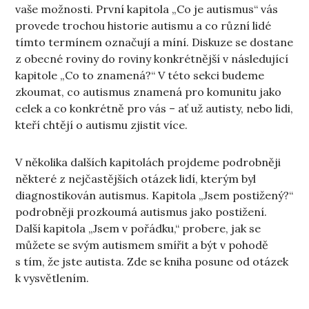
vaše možnosti. První kapitola „Co je autismus“ vás
provede trochou historie autismu a co různí lidé
tímto termínem označují a míní. Diskuze se dostane
z obecné roviny do roviny konkrétnější v následující
kapitole „Co to znamená?“ V této sekci budeme
zkoumat, co autismus znamená pro komunitu jako
celek a co konkrétně pro vás – ať už autisty, nebo lidi,
kteří chtějí o autismu zjistit více.
V několika dalších kapitolách projdeme podrobněji
některé z nejčastějších otázek lidí, kterým byl
diagnostikován autismus. Kapitola „Jsem postižený?“
podrobněji prozkoumá autismus jako postižení.
Další kapitola „Jsem v pořádku,“ probere, jak se
můžete se svým autismem smířit a být v pohodě
s tím, že jste autista. Zde se kniha posune od otázek
k vysvětlením.