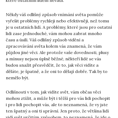
které ostatním lidem nevadí.
Někdy váš odlišný způsob vnímání světa pomůže
vyřešit problémy rychleji nebo efektivněji, než tomu
je u ostatních lidí. A problémy, které jsou pro ostatní
lidi zase jednoduché, vám mohou zabrat mnoho
času a úsilí. Váš odlišný způsob vidění a
zpracovávání světa kolem vás znamená, že vám
půjdou jiné věci. Ale protože vaše dovednosti, plusy
a mínusy nejsou úplně běžné, někteří lidé se vás
budou snažit přesvědčit, že to, jak věci vidíte a
děláte, je špatně, a že oni to dělají dobře. Tak by to
nemělo být.
Odlišnosti v tom, jak vidíte svět, vám občas věci
mohou ztížit, a může být i těžší pro vás lidi pochopit
i pro lidi pochopit vás, ale to neznamená, že vy jste
ten špatný a oni ti správní. Jen proto, že většina lidí
vidí svět určitým způsobem, to neznamená, že jde o