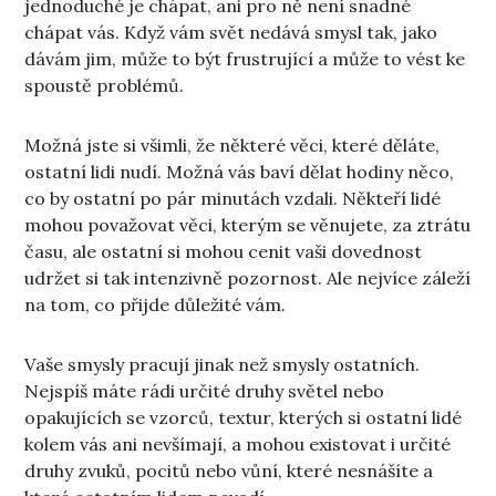
jednoduché je chápat, ani pro ně není snadné
chápat vás. Když vám svět nedává smysl tak, jako
dávám jim, může to být frustrující a může to vést ke
spoustě problémů.
Možná jste si všimli, že některé věci, které děláte,
ostatní lidi nudí. Možná vás baví dělat hodiny něco,
co by ostatní po pár minutách vzdali. Někteří lidé
mohou považovat věci, kterým se věnujete, za ztrátu
času, ale ostatní si mohou cenit vaši dovednost
udržet si tak intenzivně pozornost. Ale nejvíce záleží
na tom, co přijde důležité vám.
Vaše smysly pracují jinak než smysly ostatních.
Nejspíš máte rádi určité druhy světel nebo
opakujících se vzorců, textur, kterých si ostatní lidé
kolem vás ani nevšímají, a mohou existovat i určité
druhy zvuků, pocitů nebo vůní, které nesnášíte a