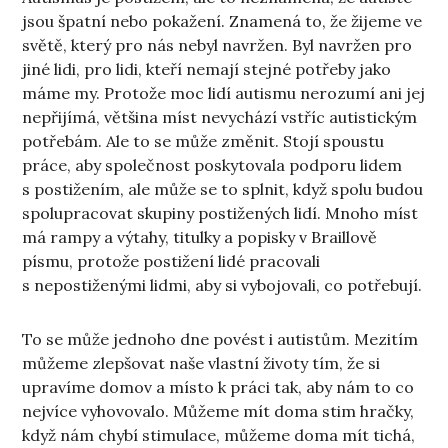
jsou špatní nebo pokažení. Znamená to, že žijeme ve
světě, který pro nás nebyl navržen. Byl navržen pro
jiné lidi, pro lidi, kteří nemají stejné potřeby jako
máme my. Protože moc lidí autismu nerozumí ani jej
nepřijímá, většina míst nevychází vstříc autistickým
potřebám. Ale to se může změnit. Stojí spoustu
práce, aby společnost poskytovala podporu lidem
s postižením, ale může se to splnit, když spolu budou
spolupracovat skupiny postižených lidí. Mnoho míst
má rampy a výtahy, titulky a popisky v Braillově
písmu, protože postižení lidé pracovali
s nepostiženými lidmi, aby si vybojovali, co potřebují.
To se může jednoho dne povést i autistům. Mezitím
můžeme zlepšovat naše vlastní životy tím, že si
upravíme domov a místo k práci tak, aby nám to co
nejvíce vyhovovalo. Můžeme mít doma stim hračky,
když nám chybí stimulace, můžeme doma mít tichá,