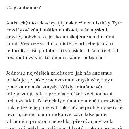
Co je autismus?
Autistický mozek se vyvíjí jinak než neautistický. Tyto
rozdíly ovlivňují naši komunikaci, naše myšlení,
smysly, pohyb a to, jak komunikujeme s ostatními
lidmi. Přestože všichni autisté se od sebe jakožto
jednotlivci liší, podobnosti v našich odlišnostech od
neautistů vytváří to, čemu říkáme „autismus“.
Jednou z největších záležitostí, jak nás autismus
ovlivňuje, je, jak zpracováváme smyslové vjemy a
používáme naše smysly. Někdy vnímáme věci
intenzivněji, pak je pro nás obtížné věci pochopit
nebo zvládat. Také někdy vnímáme méně intenzivně,
pak je těžké je používat. Jako běžné problémy se také
jeví to, že nerozumíme konverzaci, když jsme
v hlučném prostoru nebo hlas překrývá jiný zvuk
v pozadí; někdy nezvládáme hlasité zvuky nebo jasná