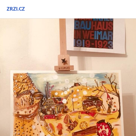
Přejít
ZRZI.CZ
k
obsahu
webu