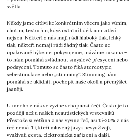
světla.
Někdy jsme citliví ke konkrétním věcem jako vůním,
chutím, texturám, když ostatní lidé k nim citliví
nejsou. Někteří z nás mají rádi hluboký tlak, lehký
tlak, někteří nemají rádi žádný tlak. Často se
opakovaně hýbeme, pokyvujeme, máváme rukama –
to nám pomáhá zvládnout smyslové přesycení nebo
podsycení. Tomuto se často říká stereotypie,
sebestimulace nebo „stimming“. Stimming nám
pomáhá se uklidnit, pochopit naše okolí a přemýšlet
jasněji.
U mnoho z nás se vyvine schopnost řeči. Často je to
později než u našich neautistických vrstevníků.
Přestože si většina z nás vyvine řeč, asi 15-20% z nás
řeč nemá. Ti, kteří mluvený jazyk nevyužívají,
využívají gesta, elektronická zařízení a další,