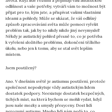
života. Když lidé rozumí a přijímají vaši autistickou
odlišnost a vaše potřeby, vytváří vám to možnost být
přijat pro to, kým jste, a přispívat vašimi vlastními
ideami a pohledy. Může se ukázat, že váš odlišný
způsob zpracovávání světa může pomoci vyřešit
problém tak, jak by to nikdy nikdo jiný nevymyslel!
Někdy je autistický pohled přesně to, co je potřeba
k vyřešení složitého problému, dokončení těžkého
úkolu, nebo jen k tomu, aby se stal svět lepším
místem.
Jsem postižený?
Ano. V dnešním světě je autismus postižení, protože
společnost neposkytuje vždy autistickým lidem
dostatek podpory. Neexistuje dostatek bezpečných,
tichých míst, na která bychom se mohli vydat, když
jsou naše mozky a smysly přesyceny. Dost lidí
nerozumí autismu. Mnoho lidí nám nedá to, co