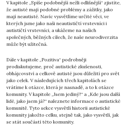
V kapitole „Spíše podobnější nežli odlišnější“ zjistíte,
že autisté mají podobné problémy a zážitky, jako
mají neautisté. Navíc vysvětlíme určité věci, ve
kterých jsme jako naši neautističtí vrstevníci i
autističtí vrstevníci, a ukážeme na našich
společných, běžných cílech, že naše neurodiverzita
může být užitečná.
Dále v kapitole „Pozitiva“ podrobněji
prodiskutujeme, proč autistické zkušenosti,
obhájcovství a celkově autisté jsou důležití pro svět
jako celek. V následujících třech kapitolách se
vrátíme k otázce, která je nasnadě, a to k otázce
komunity. V kapitole „Jsem jediný?“ a „Kde jsou další
lidé, jako jsem já?“ naleznete informace o autistické
komunitě. Tyto sekce vysvětlí historii autistické
komunity jakožto celku, stejně tak, jako vysvětlí, jak
se stát součástí této komunity.