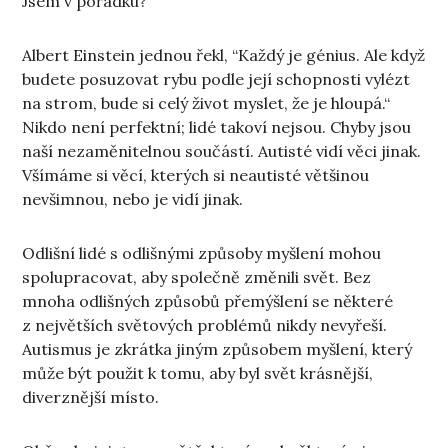
Jsem v pořádku?
Albert Einstein jednou řekl, “Každý je génius. Ale když
budete posuzovat rybu podle její schopnosti vylézt
na strom, bude si celý život myslet, že je hloupá.“
Nikdo není perfektní; lidé takoví nejsou. Chyby jsou
naší nezaměnitelnou součástí. Autisté vidí věci jinak.
Všímáme si věcí, kterých si neautisté většinou
nevšimnou, nebo je vidí jinak.
Odlišní lidé s odlišnými způsoby myšlení mohou
spolupracovat, aby společně změnili svět. Bez
mnoha odlišných způsobů přemýšlení se některé
z největších světových problémů nikdy nevyřeší.
Autismus je zkrátka jiným způsobem myšlení, který
může být použit k tomu, aby byl svět krásnější,
diverznější místo.