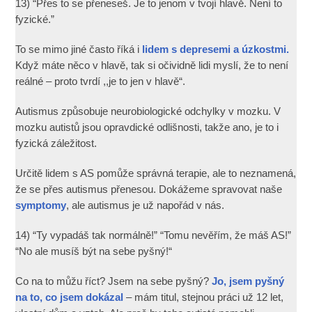
13) “Přes to se přeneseš. Je to jenom v tvojí hlavě. Není to
fyzické.”
To se mimo jiné často říká i
lidem s depresemi a úzkostmi.
Když máte něco v hlavě, tak si očividně lidi myslí, že to není
reálné – proto tvrdí ,,je to jen v hlavě“.
Autismus způsobuje neurobiologické odchylky v mozku. V
mozku autistů jsou opravdické odlišnosti, takže ano, je to i
fyzická záležitost.
Určitě lidem s AS pomůže správná terapie, ale to neznamená,
že se přes autismus přenesou. Dokážeme spravovat naše
symptomy
, ale autismus je už napořád v nás.
14) “Ty vypadáš tak normálně!” “Tomu nevěřím, že máš AS!”
“No ale musíš být na sebe pyšný!“
Co na to můžu říct? Jsem na sebe pyšný?
Jo, jsem pyšný
na to, co jsem dokázal
– mám titul, stejnou práci už 12 let,