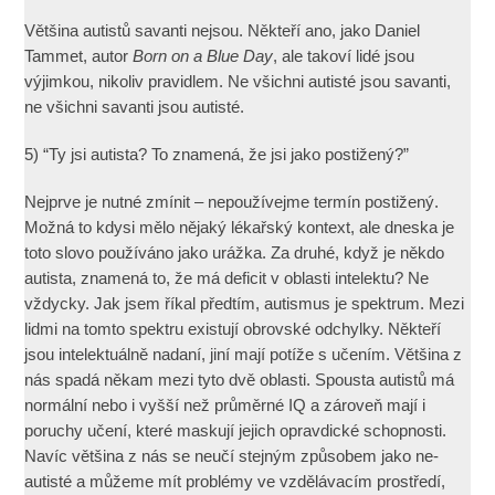
Většina autistů savanti nejsou. Někteří ano, jako Daniel
Tammet, autor
Born on a Blue Day
, ale takoví lidé jsou
výjimkou, nikoliv pravidlem. Ne všichni autisté jsou savanti,
ne všichni savanti jsou autisté.
5) “Ty jsi autista? To znamená, že jsi jako postižený?”
Nejprve je nutné zmínit – nepoužívejme termín postižený.
Možná to kdysi mělo nějaký lékařský kontext, ale dneska je
toto slovo používáno jako urážka. Za druhé, když je někdo
autista, znamená to, že má deficit v oblasti intelektu? Ne
vždycky. Jak jsem říkal předtím, autismus je spektrum. Mezi
lidmi na tomto spektru existují obrovské odchylky. Někteří
jsou intelektuálně nadaní, jiní mají potíže s učením. Většina z
nás spadá někam mezi tyto dvě oblasti. Spousta autistů má
normální nebo i vyšší než průměrné IQ a zároveň mají i
poruchy učení, které maskují jejich opravdické schopnosti.
Navíc většina z nás se neučí stejným způsobem jako ne-
autisté a můžeme mít problémy ve vzdělávacím prostředí,