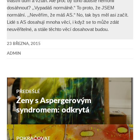
vlastní dům a vztah. Ale proč by toho autisté nemohli
dosáhnout? ,,Vypadáš normálně.“ To proto, že JSEM
normální. ,,Nevěřím, že máš AS.“ No, tak bys měl asi začít.
Lidé s AS dosahují mnoha věcí, i když se to může zdát
neuvěřitelné, a stále těchto věcí dosahovat budou.
23 BŘEZNA, 2015
ADMIN
Navigace
PŘEDEŠLÉ
Ženy s Aspergerovým
Předchozí
pro
příspěvek:
syndromem: odkrytá
příspěvek
POKRAČOVAT