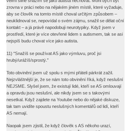
velmi silně snažím se jako autista nechovat. Mohl bych být
zrovna v práci nebo na nějakém jiném místě, které vyžaduje,
aby se člověk na tomto místě choval určitým způsobem –
neuklidnoval se, nepovídal o svém zájmu, snažil se dělat oční
kontakt – a já právě napodobuji neurotypiky. Když jsem v
prostředí, které je více otevřené lidem s autismem, tak se asi
nejspíš budu chovat více jako autista.
11) “Snažíš se používat AS jako výmluvu, proč jsi
hrubý/urážíš/sprostý.”
Toto obvinění jsem už spolu s mými přáteli párkrát zažil.
Nejzvláštnější je, že se nám toto obvinění říká, když neslušní
NEJSME. Slyšel jsem, že existují lidé, kteří se AS omlouvají
a opravdu jsou neslušní, ale nikdy jsem se s takovými
nesetkal. Když zajdete na Youtube nebo do nějaké diskuze,
tak tam uvidíte spoustu neslušných komentářů od lidí, kteří
AS nemají.
Naopak jsem zjistil, že když člověk s AS někoho urazí,