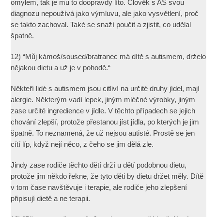
omylem, tak je mu to doopravdy líto. Člověk s AS svou
diagnozu nepoužívá jako výmluvu, ale jako vysvětlení, proč
se takto zachoval. Také se snaží poučit a zjistit, co udělal
špatně.
12) “Můj kámoš/soused/bratranec má dítě s autismem, drželo
nějakou dietu a už je v pohodě.“
Někteří lidé s autismem jsou citliví na určité druhy jídel, mají
alergie. Některým vadí lepek, jiným mléčné výrobky, jiným
zase určité ingredience v jídle. V těchto případech se jejich
chování zlepší, protože přestanou jíst jídla, po kterých je jim
špatně. To neznamená, že už nejsou autisté. Prostě se jen
cítí líp, když nejí něco, z čeho se jim dělá zle.
Jindy zase rodiče těchto dětí drží u dětí podobnou dietu,
protože jim někdo řekne, že tyto děti by dietu držet měly. Dítě
v tom čase navštěvuje i terapie, ale rodiče jeho zlepšení
připisují dietě a ne terapii.