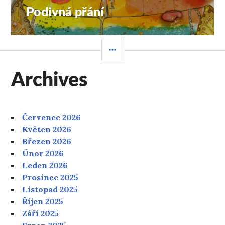
Podivná přání
Následující
příspěvek:
POSTRANNÍ
PANEL
Archives
Červenec 2026
Květen 2026
Březen 2026
Únor 2026
Leden 2026
Prosinec 2025
Listopad 2025
Říjen 2025
Září 2025