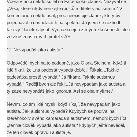
Včera v noci někdo sdílel na Facebooku článek. Nazýval se
,,Věci, které nikdy neříkejte rodičům dítěte s autismem.“ V
komentářích někdo psal, proč neexistuje článek, který by
pojednával o dospělácích na spektru. Já jsem se rozhodl
takový článek napsat. Vychází nejen z mých zkušeností, ale i
ze zkušeností mých přátel s AS.
1) “Nevypadáš jako autista.“
Odpověděl bych na to podobně, jako Gloria Steinem, když jí
lidé říkali, že ,,na padesát vypadá dobře.“ Říkala:,,Takhle
padesátka prostě vypadá.“ Já říkám:,,Takhle autismus
vypadá.“ Raději bych ale řekl:,,Já nevypadám jako autista a
ty zase nevypadáš jako ignorant. Asi se oba mýlíme.“
Nevím, co tím lidé myslí, když říkají, že nevypadám jako
autista. Jak autismus vypadá? Kdybych se podíval na
kteréhokoliv svého kamaráda s autismem, nemohl bych říct
,,tenhle člověk vypadá jako autista,“ kdybych ještě nevěděl,
že ten člověk opravdu autista je.