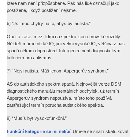
které nám není přizpůsobené. Pak nás lidé označují jako
postižené, i když postižení nejsme.
6) “Jsi moc chytrý na to, abys byl autista.”
Opět a zase, mezi lidmi na spektru jsou obrovské rozdíly.
Někteří máme nízké IQ, jiní velmi vysoké IQ, většina z nás
spadá někam doprostřed. Inteligence není diagnostickým
kritériem pro autismus.
7) “Nejsi autista. Máš jenom Aspergerův syndrom.”
AS do autistického spektra spadá. Nejnovější verze DSM,
diagnostického manuálu mentálních odchylek, už termín
Aspergerův syndrom nepoužívá, místo toho používá
zastřešující termín porucha autistického spektra.
8) “Musíš být vysokofunkční.”
Funkční kategorie se mi nelíbí.
Uměle se snaží škatulkovat