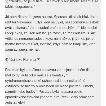
3) “Neříkej, že jsi autista. Jsi člověk s autismem. Nesmíš se
takhle degradovat.“
Já sám říkám, že jsem autista. Spousta lidí si tak říká. Jako
řekl Ari Ne’eman: ,,Když jedu na výlet, nezapomenu si zabalit
svůj autismus.“ Je to osobní preference. Někteří lidé o sobě
raději říkají, že jsou autisté, jiní zase, že mají autismus. Ale
většinou nemáme radost, když nám někdo jiný říká, jak si
máme nechávat říkat, zvláště, když nám to říkají lidé, kteří
sami autismus nemají.
4) “Jsi jako Rainman?”
Rainman byl nereálnou postavou ve stejnojmenném filmu.
Měl to být autistický muž se savantským
syndromem(savantské schopnosti jsou neskutečné
ostrůvkovité talenty v oblastech rychlého počítání, umění,
paměti, nebo hudby“. Postava byla napsána podle
opravdického člověka jménem Kim Peek, který však sám
autista nebyl.