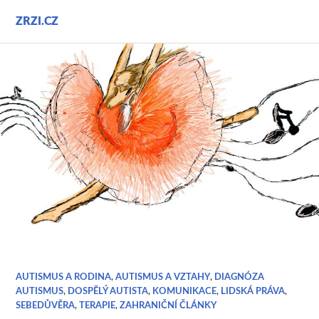
Přejít
ZRZI.CZ
k
obsahu
webu
AUTISMUS A RODINA
,
AUTISMUS A VZTAHY
,
DIAGNÓZA
AUTISMUS
,
DOSPĚLÝ AUTISTA
,
KOMUNIKACE
,
LIDSKÁ PRÁVA
,
SEBEDŮVĚRA
,
TERAPIE
,
ZAHRANIČNÍ ČLÁNKY