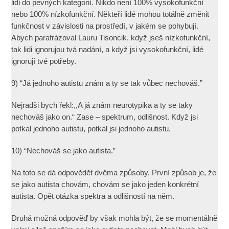
lidi do pevných kategorií. Nikdo není 100% vysokofunkční
nebo 100% nízkofunkční. Někteří lidé mohou totálně změnit
funkčnost v závislosti na prostředí, v jakém se pohybují.
Abych parafrázoval Lauru Tisoncik, když jseš nízkofunkční,
tak lidi ignorujou tvá nadání, a když jsi vysokofunkční, lidé
ignorují tvé potřeby.
9) “Já jednoho autistu znám a ty se tak vůbec nechováš.”
Nejradši bych řekl:,,A já znám neurotypika a ty se taky
nechováš jako on.“ Zase – spektrum, odlišnost. Když jsi
potkal jednoho autistu, potkal jsi jednoho autistu.
10) “Nechováš se jako autista.”
Na toto se dá odpovědět dvěma způsoby. První způsob je, že
se jako autista chovám, chovám se jako jeden konkrétní
autista. Opět otázka spektra a odlišností na něm.
Druhá možná odpověď by však mohla být, že se momentálně