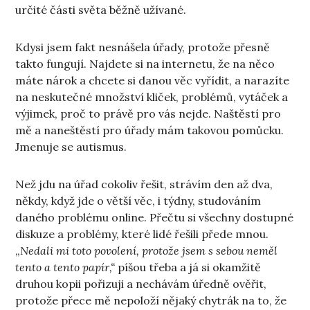
určité části světa běžně užívané.
Kdysi jsem fakt nesnášela úřady, protože přesně
takto fungují. Najdete si na internetu, že na něco
máte nárok a chcete si danou věc vyřídit, a narazíte
na neskutečné množství kliček, problémů, vytáček a
výjimek, proč to právě pro vás nejde. Naštěstí pro
mě a naneštěstí pro úřady mám takovou pomůcku.
Jmenuje se autismus.
Než jdu na úřad cokoliv řešit, strávím den až dva,
někdy, když jde o větší věc, i týdny, studováním
daného problému online. Přečtu si všechny dostupné
diskuze a problémy, které lidé řešili přede mnou.
„
Nedali mi toto povolení, protože jsem s sebou neměl
tento a tento papír,“
píšou třeba a já si okamžitě
druhou kopii pořizuji a nechávám úředně ověřit,
protože přece mě nepoloží nějaký chytrák na to, že