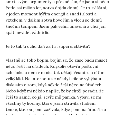
smrti svými argumenty a přesně tím, že jsem si něco
četla asi milion let, sotva dojdu domů. Je to zvláštní,
v jeden moment hýřím energií a snad i zlostí a
vztekem, v dalším sotva hovořím a vleču se domů
šnečím tempem. Jsem pak velmi unavená a chci jen
spát, nevidět žádné lidi.
Je to tak trochu daň za tu „superefektivitu“.
Vlastně se toho bojím, bojím se, že zase budu muset
něco řešit na úřadech. Kdykoliv otevřu poštovní
schránku a není v ní nic, tak děkuji Vesmíru a cítím
velký klid. Na internetu se někdy i cíleně vyhýbám
diskusím o tom, když někdo řeší něco na úřadech.
Nebo když mi někdo napíše, že by chtěl poradit, že
řeší to samé, co já, sevře mě panika. Vybaví se mi
všechny ty hodiny, které jsem strávila studiem,
tenze, kterou jsem zažívala, když jsem na úřad šla a