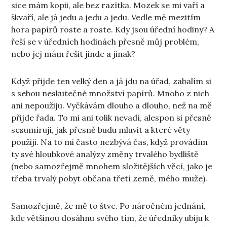
sice mám kopii, ale bez razítka. Mozek se mi vaří a
škvaří, ale já jedu a jedu a jedu. Vedle mě mezitím
hora papírů roste a roste. Kdy jsou úřední hodiny? A
řeší se v úředních hodinách přesně můj problém,
nebo jej mám řešit jinde a jinak?
Když přijde ten velký den a já jdu na úřad, zabalím si
s sebou neskutečné množství papírů. Mnoho z nich
ani nepoužiju. Vyčkávám dlouho a dlouho, než na mě
přijde řada. To mi ani tolik nevadí, alespon si přesně
sesumíruji, jak přesně budu mluvit a které věty
použiji. Na to mi často nezbývá čas, když provádím
ty své hloubkové analýzy změny trvalého bydliště
(nebo samozřejmě mnohem složitějších věcí, jako je
třeba trvalý pobyt občana třetí země, mého muže).
Samozřejmě, že mě to štve. Po náročném jednání,
kde většinou dosáhnu svého tím, že úředníky ubiju k