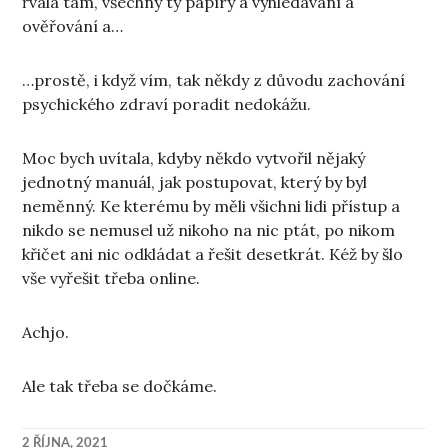
řvala tam, všechny ty papíry a vyhledávání a
ověřování a…
…prostě, i když vím, tak někdy z důvodu zachování
psychického zdraví poradit nedokážu.
Moc bych uvítala, kdyby někdo vytvořil nějaký
jednotný manuál, jak postupovat, který by byl
neměnný. Ke kterému by měli všichni lidi přístup a
nikdo se nemusel už nikoho na nic ptát, po nikom
křičet ani nic odkládat a řešit desetkrát. Kéž by šlo
vše vyřešit třeba online.
Achjo.
Ale tak třeba se dočkáme.
2 ŘÍJNA, 2021