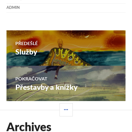
ADMIN
Navigace
PŘEDEŠLÉ
Služby
Předchozí
pro
příspěvek:
příspěvek
POKRAČOVAT
Přestavby a knížky
Následující
příspěvek:
POSTRANNÍ
PANEL
Archives