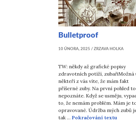
Bulletproof
10 ÚNORA, 2025
ZRZAVA HOLKA
TW: někdy až grafické popisy
zdravotních potíží, zubařiMožná 
někteří z vás víte, že mám fakt
příšerné zuby. Na první pohled to
nepoznáte. Když se usměju, vypa
to, že nemám problém. Mám je to
opravované. Údržba mých zubů j
Bulletp
tak …
Pokračování textu