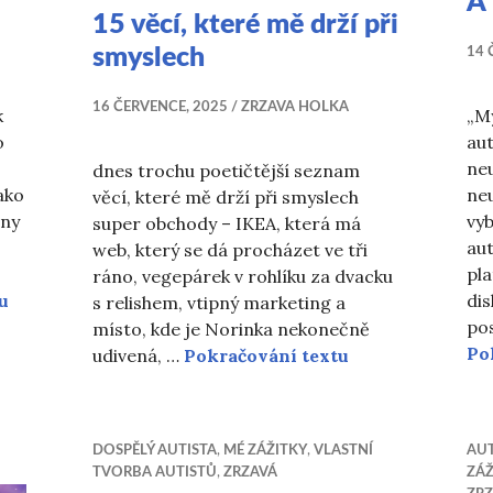
A
15 věcí, které mě drží při
smyslech
14 
16 ČERVENCE, 2025
ZRZAVA HOLKA
k
„My
o
aut
ne
dnes trochu poetičtější seznam
ako
ne
věcí, které mě drží při smyslech
zny
vyb
super obchody – IKEA, která má
aut
web, který se dá procházet ve tři
pla
ráno, vegepárek v rohlíku za dvacku
Radost
u
dis
s relishem, vtipný marketing a
po
místo, kde je Norinka nekonečně
Po
15 věcí, které m
udivená, …
Pokračování textu
DOSPĚLÝ AUTISTA
,
MÉ ZÁŽITKY
,
VLASTNÍ
AUT
TVORBA AUTISTŮ
,
ZRZAVÁ
ZÁŽ