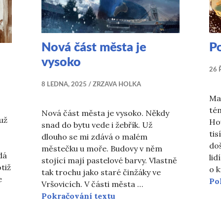
Nová část města je
P
vysoko
26 
8 LEDNA, 2025
ZRZAVA HOLKA
Ma
tém
Nová část města je vysoko. Někdy
už
Ho
snad do bytu vede i žebřík. Už
tis
dlouho se mi zdává o malém
doš
městečku u moře. Budovy v něm
dá
lid
stojící mají pastelové barvy. Vlastně
tiž
o k
tak trochu jako staré činžáky ve
e
Po
Vršovicích. V části města …
roof
Nová část města je vysoko
Pokračování textu