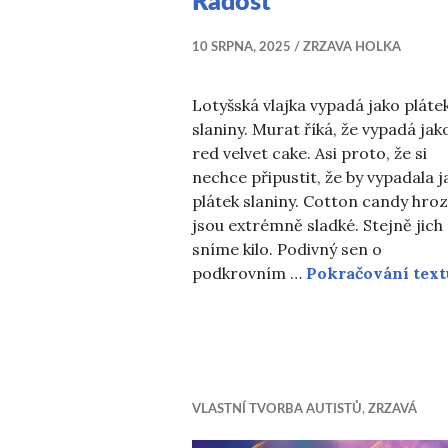
Radost
10 SRPNA, 2025
ZRZAVA HOLKA
Lotyšská vlajka vypadá jako pláte
slaniny. Murat říká, že vypadá jak
red velvet cake. Asi proto, že si
nechce připustit, že by vypadala j
plátek slaniny. Cotton candy hro
jsou extrémně sladké. Stejně jich
sníme kilo. Podivný sen o
podkrovním …
Pokračování text
VLASTNÍ TVORBA AUTISTŮ
,
ZRZAVÁ