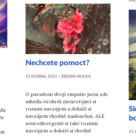
ZR
Nechcete pomoct?
13 DUBNA, 2025
ZRZAVA HOLKA
O paradoxu dvojí empatie jsem zde
mluvila vícekrát (neurotypici si
Sk
rozumí navzájem a dokáží si
yla
navzájem vhodně naslouchat, ALE
žu
bo
neurodivergenti si také rozumí
navzájem a dokáží si vhodně
mi
21 