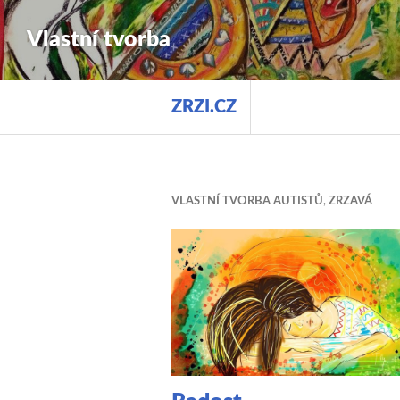
Vlastní tvorba
ZRZI.CZ
VLASTNÍ TVORBA AUTISTŮ
,
ZRZAVÁ