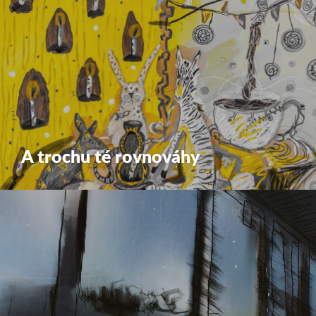
A trochu té rovnováhy