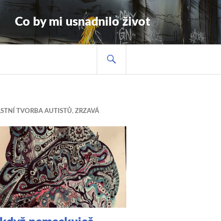
Co by mi usnadnilo život
HLEDAT
STNÍ TVORBA AUTISTŮ
,
ZRZAVÁ