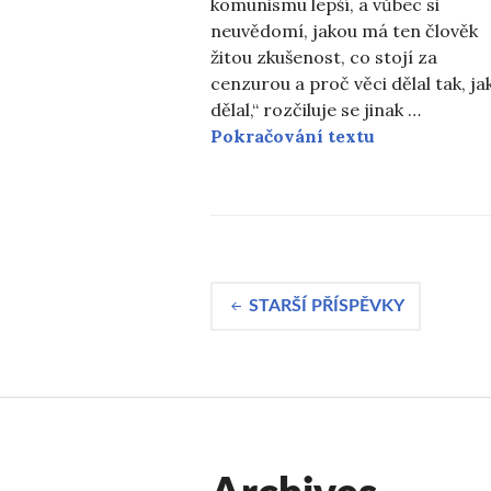
komunismu lepší, a vůbec si
neuvědomí, jakou má ten člověk
žitou zkušenost, co stojí za
cenzurou a proč věci dělal tak, ja
dělal,“ rozčiluje se jinak …
Pokora
Pokračování textu
Navigace
STARŠÍ PŘÍSPĚVKY
pro
příspěvky