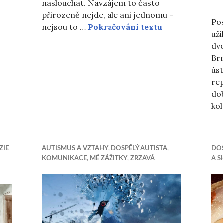
naslouchat. Navzájem to často
etí
přirozeně nejde, ale ani jednomu –
Pos
Nechcete pomo
nejsou to …
Pokračování textu
uži
dv
Brn
úst
rep
do
ko
ZIE
AUTISMUS A VZTAHY
,
DOSPĚLÝ AUTISTA
,
DOS
KOMUNIKACE
,
MÉ ZÁŽITKY
,
ZRZAVÁ
A 