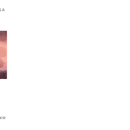
S A
 co