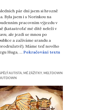
ledních pár dní jsem si hrozně
ct?
la. Byla jsem i s Norinkou na
oudenním pracovním výjezdu v
ě (katastrofa! mé dítě neleží v
avu, ale jezdí se mnou po
ublice a zažíváme srandu a
brodružství!). Máme teď nového
Skleněné děti (a pět bodů
legu Huga, …
Pokračování textu
PĚLÝ AUTISTA
,
MÉ ZÁŽITKY
,
MELTDOWN
SHUTDOWN