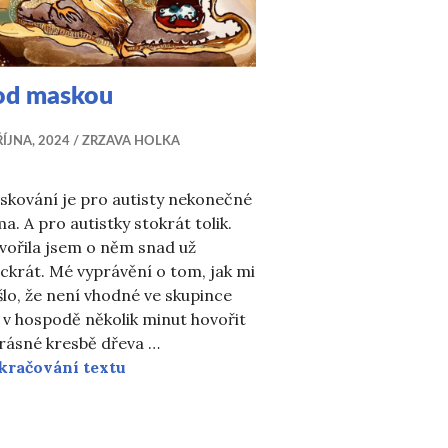
od maskou
ŘÍJNA, 2024
ZRZAVA HOLKA
skování je pro autisty nekonečné
a. A pro autistky stokrát tolik.
vořila jsem o něm snad už
íckrát. Mé vyprávění o tom, jak mi
lo, že není vhodné ve skupince
í v hospodě několik minut hovořit
rásné kresbě dřeva …
Pod maskou
kračování textu