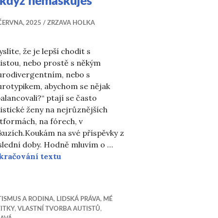
 když nemaskuješ
ČERVNA, 2025
ZRZAVA HOLKA
slíte, že je lepší chodit s
istou, nebo prostě s někým
urodivergentním, nebo s
urotypikem, abychom se nějak
alancovali?“ ptají se často
istické ženy na nejrůznějších
tformách, na fórech, v
kuzích.Koukám na své příspěvky z
slední doby. Hodně mluvím o …
A když nemaskuješ
kračování textu
ě drží při smyslech
ISMUS A RODINA
,
LIDSKÁ PRÁVA
,
MÉ
ITKY
,
VLASTNÍ TVORBA AUTISTŮ
,