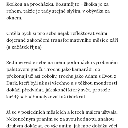
školkou na procházku. Rozumějte – školka je za
rohem, takže je tady stejně slyším, v obýváku za
oknem.
Chtěla bych si pro sebe nějak reflektovat velmi
dojemné zakončení transformativního měsíce září
(a začátek října).
Sedíme vedle sebe na mém podomácku vyrobeném
paletovém gauči. Trochu jako kamarádi, co
překonají už asi cokoliv, trochu jako Adam s Evou z
Dark, kteří byli už asi všechno a s těžkou moudrostí
dokáží předvídat, jak skončí který svět, protože
každý scénář analyzovali už tisíckrát.
Já se v posledních měsících a letech málem uštvala.
Nekonečným praním se za svou hodnotu, snahou
druhým dokázat, co vše umím, jak moc dokážu věci