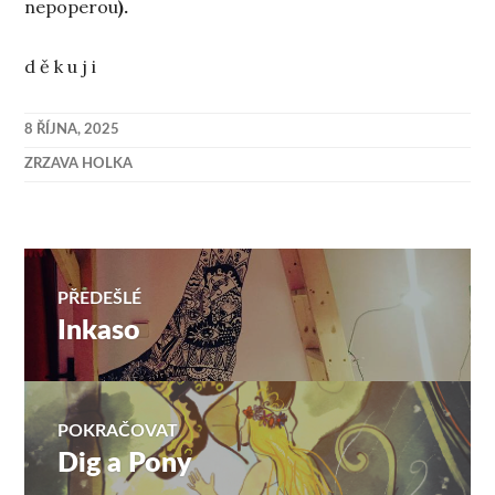
nepoperou
).
d ě k u j i
8 ŘÍJNA, 2025
ZRZAVA HOLKA
Navigace
PŘEDEŠLÉ
Inkaso
Předchozí
pro
příspěvek:
příspěvek
POKRAČOVAT
Dig a Pony
Následující
příspěvek: