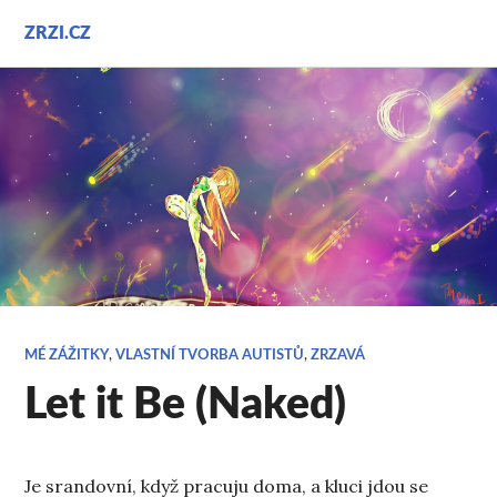
Přejít
ZRZI.CZ
k
obsahu
webu
MÉ ZÁŽITKY
,
VLASTNÍ TVORBA AUTISTŮ
,
ZRZAVÁ
Let it Be (Naked)
Je srandovní, když pracuju doma, a kluci jdou se