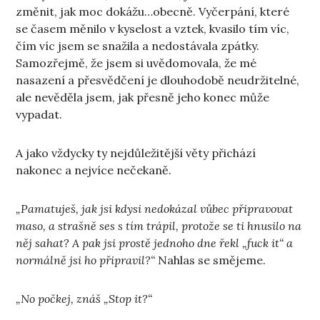
změnit, jak moc dokážu…obecně. Vyčerpání, které
se časem měnilo v kyselost a vztek, kvasilo tím víc,
čím víc jsem se snažila a nedostávala zpátky.
Samozřejmě, že jsem si uvědomovala, že mé
nasazení a přesvědčení je dlouhodobě neudržitelné,
ale nevěděla jsem, jak přesně jeho konec může
vypadat.
A jako vždycky ty nejdůležitější věty přichází
nakonec a nejvíce nečekaně.
„Pamatuješ, jak jsi kdysi nedokázal vůbec připravovat
maso, a strašně ses s tím trápil, protože se ti hnusilo na
něj sahat? A pak jsi prostě jednoho dne řekl „fuck it“ a
normálně jsi ho připravil?“
Nahlas se smějeme.
„No počkej, znáš „Stop it?“