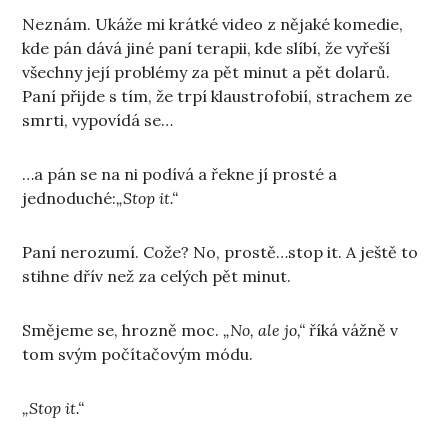
Neznám. Ukáže mi krátké video z nějaké komedie,
kde pán dává jiné paní terapii, kde slíbí, že vyřeší
všechny její problémy za pět minut a pět dolarů.
Paní přijde s tím, že trpí klaustrofobií, strachem ze
smrti, vypovídá se…
…a pán se na ni podívá a řekne jí prosté a
jednoduché:
„Stop it.“
Paní nerozumí. Cože? No, prostě…stop it. A ještě to
stihne dřív než za celých pět minut.
Smějeme se, hrozně moc.
„No, ale jo,“
říká vážně v
tom svým počítačovým módu.
„Stop it.“