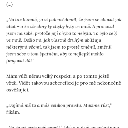
(…)
„No tak hlavně, já si pak uvědomil, že jsem se choval jak
idiot – a že všechny ty chyby byly ve mně. A pracoval
jsem na sobě, protože její chyba to nebyla. To bylo celý
ve mně. Došlo mi, jak vlastně druhým ubližuju
některými věcmi, tak jsem to prostě změnil, změnil
jsem sebe v tom špatném, aby to nejlepší mohlo
fungovat dál.“
Mám vůči němu velký respekt, a po tomto ještě
větší. Vidět takovou sebereflexi je pro mě nekonečně
osvěžující.
„Dojímá mě to a máš velikou pravdu.
M
usíme růst,“
říkám.
„No, já už bych spíš neměl,“
říká smutně se svými snad