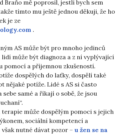
 Braňo mě poprosil, jestli bych sem
takže tímto mu ještě jednou děkuji, že ho
ek je ze
ology.com
.
aným AS může být pro mnoho jedinců
 lidí může být diagnoza a z ní vyplývající
u pomocí a příjemnou zkušeností.
tíže dospělých do laťky, dospělí také
t nějaké potíže. Lidé s AS si často
 sebe samé a říkají o sobě, že jsou
rouchaní“.
 terapie může dospělým pomoci s jejich
ýkonem, sociální kompetencí a
e však nutné dávat pozor –
u žen se na