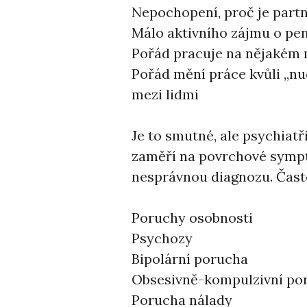
Nepochopení, proč je part
Málo aktivního zájmu o pen
Pořád pracuje na nějakém mí
Pořád mění práce kvůli ,,n
mezi lidmi
Je to smutné, ale psychiatři
zaměří na povrchové sympto
nesprávnou diagnozu. Často
Poruchy osobnosti
Psychozy
Bipolární porucha
Obsesivně-kompulzivní po
Porucha nálady