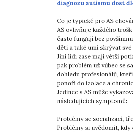
diagnozu autismu dost dl
Co je typické pro AS chová
AS ovlivňuje každého trošk
často fungují bez povšimnu
děti a také umí skrývat své
Jiní lidi zase mají větší po
pak problém už vůbec se s
dohledu profesionálů, kteří
ponoří do izolace a chron
Jedinec s AS může vykazova
následujících symptomů:
Problémy se socializací, tř
Problémy si uvědomit, kdy 