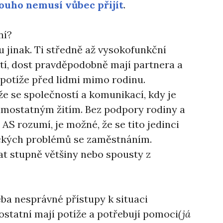
ouho nemusí vůbec přijít
.
ní?
u jinak. Ti středně až vysokofunkční
tí, dost pravděpodobně mají partnera a
 potíže před lidmi mimo rodinu.
tíže se společností a komunikací, kdy je
amostatným žitím. Bez podpory rodiny a
 AS rozumí, je možné, že se tito jedinci
ických problémů se zaměstnáním.
t stupně většiny nebo spousty z
eba nesprávné přístupy k situaci
ostatní mají potíže a potřebují pomoci
(já