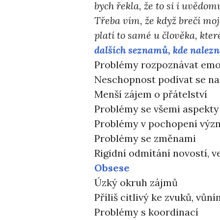
bych řekla, že to si i uvědo
Třeba vím, že když brečí moj
platí to samé u člověka, kt
dalších seznamů, kde nalez
Problémy rozpoznávat emo
Neschopnost podívat se na
Menší zájem o přátelství
Problémy se všemi aspekt
Problémy v pochopení význ
Problémy se změnami
Rigidní odmítání novostí, v
Obsese
Úzký okruh zájmů
Příliš citlivý ke zvuků, vů
Problémy s koordinací