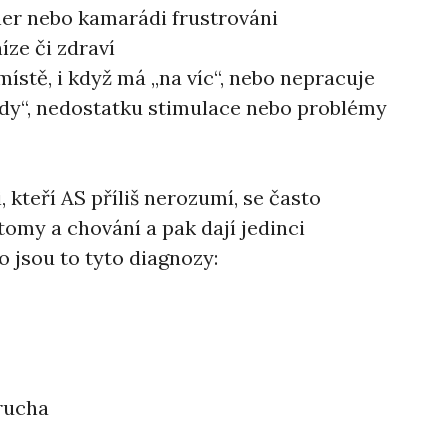
ner nebo kamarádi frustrováni
íze či zdraví
stě, i když má ,,na víc“, nebo nepracuje
udy“, nedostatku stimulace nebo problémy
, kteří AS příliš nerozumí, se často
my a chování a pak dají jedinci
 jsou to tyto diagnozy:
rucha