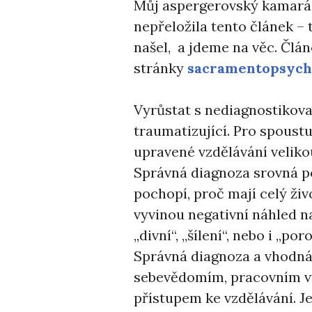
Můj aspergerovský kamarád
nepřeložila tento článek – 
našel, a jdeme na věc. Člán
stránky
sacramentopsych
Vyrůstat s nediagnostikov
traumatizující. Pro spoustu
upravené vzdělávání veliko
Správná diagnoza srovná po
pochopí, proč mají celý živo
vyvinou negativní náhled na
,,divní“, ,,šílení“, nebo i ,,po
Správná diagnoza a vhodná
sebevědomím, pracovním v
přístupem ke vzdělávání. J