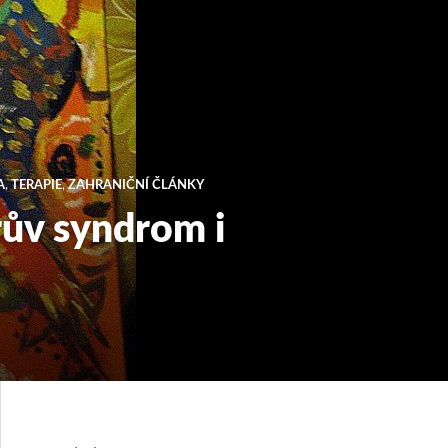
A
,
TERAPIE
,
ZAHRANIČNÍ ČLÁNKY
rův syndrom i