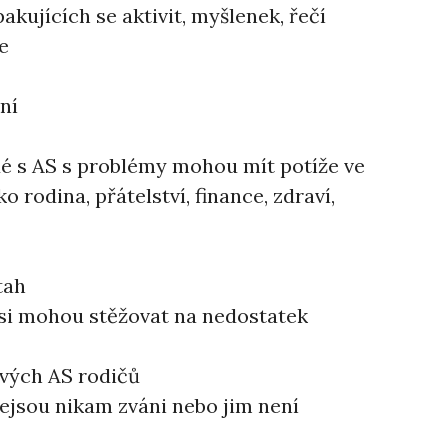
kujících se aktivit, myšlenek, řečí
e
ní
idé s AS s problémy mohou mít potíže ve
o rodina, přátelství, finance, zdraví,
tah
si mohou stěžovat na nedostatek
 svých AS rodičů
nejsou nikam zváni nebo jim není