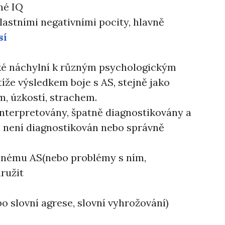
né IQ
lastními negativními pocity, hlavně
sí
ké náchylní k různým psychologickým
tíže výsledkem boje s AS, stejně jako
, úzkostí, strachem.
interpretovány, špatně diagnostikovány a
S není diagnostikován nebo správně
anému AS(nebo problémy s ním,
ružit
o slovní agrese, slovní vyhrožování)