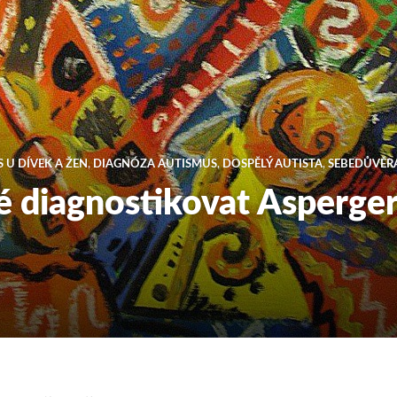
 U DÍVEK A ŽEN
,
DIAGNÓZA AUTISMUS
,
DOSPĚLÝ AUTISTA
,
SEBEDŮVĚR
té diagnostikovat Asperge