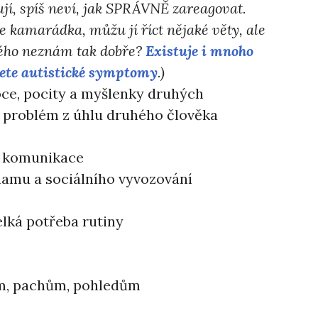
mují, spíš neví, jak SPRÁVNĚ zareagovat.
e kamarádka, můžu jí říct nějaké věty, ale
erého neznám tak dobře?
Existuje i mnoho
nete autistické symptomy
.)
ce, pocity a myšlenky druhých
 problém z úhlu druhého člověka
y komunikace
amu a sociálního vyvozování
elká potřeba rutiny
ním, pachům, pohledům