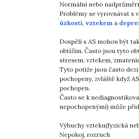
Normální nebo nadprůměr
Problémy se vyrovnávat s v
úzkostí
,
vztekem
a
depre
Dospělí s AS mohou být ta
obtížím. Často jsou tyto ob
stresem, vztekem, zmatením
Tyto potíže jsou často dez
pochopeny, zvláště když A
pochopen.
Často se k nediagnostikov
nepochopenými) může přid
Výbuchy vzteku(fyzická neb
Nepokoj, rozruch