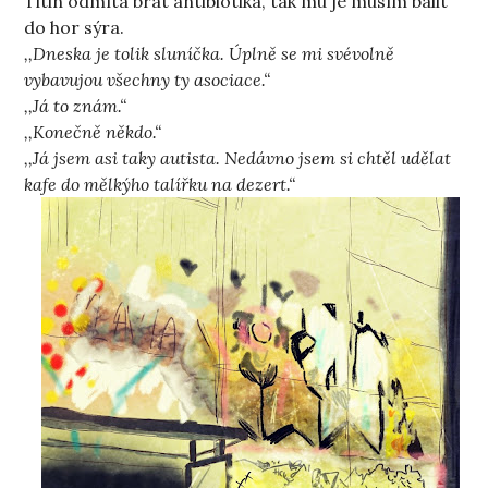
Titin odmítá brát antibiotika, tak mu je musím balit
do hor sýra.
,,Dneska je tolik sluníčka. Úplně se mi svévolně
vybavujou všechny ty asociace.“
,,Já to znám.“
,,Konečně někdo.“
,,Já jsem asi taky autista. Nedávno jsem si chtěl udělat
kafe do mělkýho talířku na dezert.“