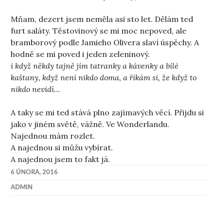
Mňam, dezert jsem neměla asi sto let. Dělám ted
furt saláty. Těstovinový se mi moc nepoved, ale
bramborový podle Jamieho Olivera slaví úspěchy. A
hodně se mi poved i jeden zeleninový.
i když někdy tajně jím tatranky a kávenky a bílé
kaštany, když není nikdo doma, a říkám si, že když to
nikdo nevidí…
A taky se mi ted stává plno zajímavých věcí. Přijdu si
jako v jiném světě, vážně. Ve Wonderlandu.
Najednou mám rozlet.
A najednou si můžu vybírat.
A najednou jsem to fakt já.
6 ÚNORA, 2016
ADMIN