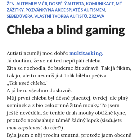
ŽEN
,
AUTISMUS V ČR
,
DOSPĚLÝ AUTISTA
,
KOMUNIKACE
,
MÉ
ZÁŽITKY
,
POZVÁNKY NA AKCE SPJATÉ S AUTISMEM
,
SEBEDŮVĚRA
,
VLASTNÍ TVORBA AUTISTŮ
,
ZRZAVÁ
Chleba a blind gaming
Autisti neuměj moc dobře
multitasking.
Já doufám, že se mi ted nepřipálí chleba.
Zita se rozhodla, že budeme žít zdravě. Tak já říkám,
tak jo, ale to nesmíš jíst tolik bílého pečiva.
,,Tak upeč chleba.“
A já beru všechno doslovně.
Můj první chleba byl děsně placatej, tvrdej, ale plný
semínek a z bio celozrnné žitné mouky. To jsem
ještě nevěděla, že tenhle druh mouky obtížně kyne,
protože neobsahuje téměř žádný lepek (
sledujete
mou zapálenost do věci?)
.
Byla jsem z něj trochu smutná, protože jsem obecně