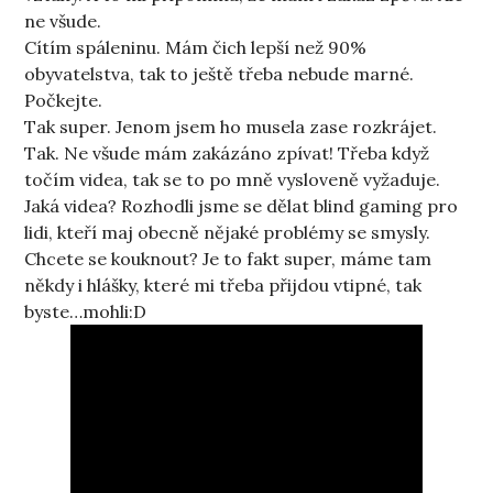
ne všude.
Cítím spáleninu. Mám čich lepší než 90%
obyvatelstva, tak to ještě třeba nebude marné.
Počkejte.
Tak super. Jenom jsem ho musela zase rozkrájet.
Tak. Ne všude mám zakázáno zpívat! Třeba když
točím videa, tak se to po mně vysloveně vyžaduje.
Jaká videa? Rozhodli jsme se dělat blind gaming pro
lidi, kteří maj obecně nějaké problémy se smysly.
Chcete se kouknout? Je to fakt super, máme tam
někdy i hlášky, které mi třeba přijdou vtipné, tak
byste…mohli:D