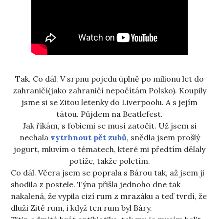
Tak. Co dál. V srpnu pojedu úplně po milionu let do
zahraničí(jako zahraničí nepočítám Polsko). Koupily
jsme si se Zitou letenky do Liverpoolu. A s jejím
tátou. Půjdem na Beatlefest.
Jak říkám, s fobiemi se musí zatočit. Už jsem si
nechala
vytrhnout pět zubů
, snědla jsem prošlý
jogurt, mluvím o tématech, které mi předtím dělaly
potíže, takže poletím.
Co dál. Včera jsem se poprala s Bárou tak, až jsem ji
shodila z postele. Týna přišla jednoho dne tak
nakalená, že vypila cizí rum z mrazáku a teď tvrdí, že
dluží Zitě rum, i když ten rum byl Báry.