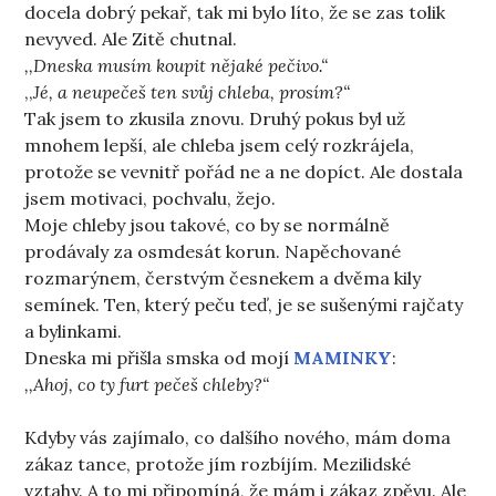
docela dobrý pekař, tak mi bylo líto, že se zas tolik
nevyved. Ale Zitě chutnal.
,,Dneska musím koupit nějaké pečivo.“
,,
Jé, a neupečeš ten svůj chleba, prosím?“
Tak jsem to zkusila znovu. Druhý pokus byl už
mnohem lepší, ale chleba jsem celý rozkrájela,
protože se vevnitř pořád ne a ne dopíct. Ale dostala
jsem motivaci, pochvalu, žejo.
Moje chleby jsou takové, co by se normálně
prodávaly za osmdesát korun. Napěchované
rozmarýnem, čerstvým česnekem a dvěma kily
semínek. Ten, který peču teď, je se sušenými rajčaty
a bylinkami.
Dneska mi přišla smska od mojí
MAMINKY
:
,,Ahoj, co ty furt pečeš chleby?“
Kdyby vás zajímalo, co dalšího nového, mám doma
zákaz tance, protože jím rozbíjím. Mezilidské
vztahy. A to mi připomíná, že mám i zákaz zpěvu. Ale