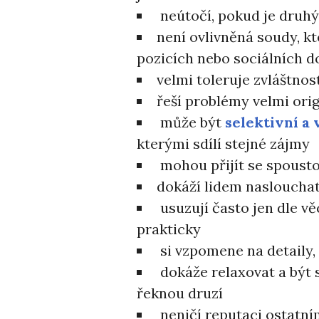
neútočí, pokud je druhý 
není ovlivněná soudy, k
pozicích nebo sociálních d
velmi toleruje zvláštnos
řeší problémy velmi orig
může být
selektivní a 
kterými sdílí stejné zájmy
mohou přijít se spoust
dokáží lidem naslouchat
usuzují často jen dle vě
prakticky
si vzpomene na detaily,
dokáže relaxovat a být 
řeknou druzí
neničí reputaci ostatní