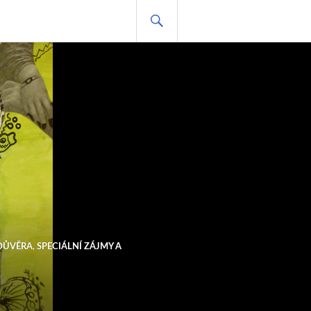
HLEDAT
DŮVĚRA
,
SPECIÁLNÍ ZÁJMY A