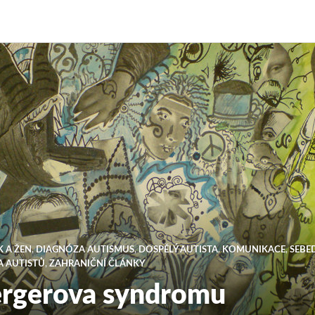
K A ŽEN
,
DIAGNÓZA AUTISMUS
,
DOSPĚLÝ AUTISTA
,
KOMUNIKACE
,
SEBE
A AUTISTŮ
,
ZAHRANIČNÍ ČLÁNKY
ergerova syndromu