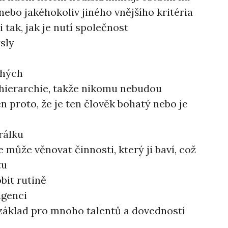
 nebo jakéhokoliv jiného vnějšího kritéria
i tak, jak je nutí společnost
sly
uhých
 hierarchie, takže nikomu nebudou
en proto, že je ten člověk bohatý nebo je
rálku
e může věnovat činnosti, který ji baví, což
tu
bit rutině
igenci
je základ pro mnoho talentů a dovedností