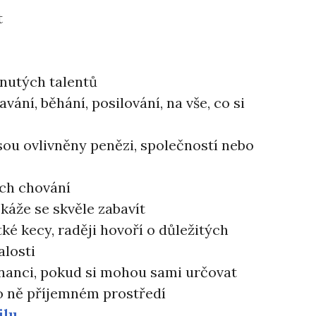
t
nutých talentů
vání, běhání, posilování, na vše, co si
sou ovlivněny penězi, společností nebo
ich chování
káže se skvěle zabavít
tké kecy, raději hovoří o důležitých
alosti
nanci, pokud si mohou sami určovat
o ně příjemném prostředí
ilu