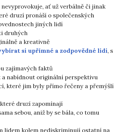
nevyprovokuje, ať už verbálně či jinak
teré druzí pronáší o společenských
ovednostech jiných lidí
ti druhých
inálně a kreativně
vybírat si upřímné a zodpovědné lidi
, s
ou zajímavých faktů
 a nabídnout originální perspektivu
cí, které jim byly přímo řečeny a přemýšlí
 které druzí zapomínají
sama sebou, aniž by se bála, co tomu
m lidem kolem nediskriminují ostatní na