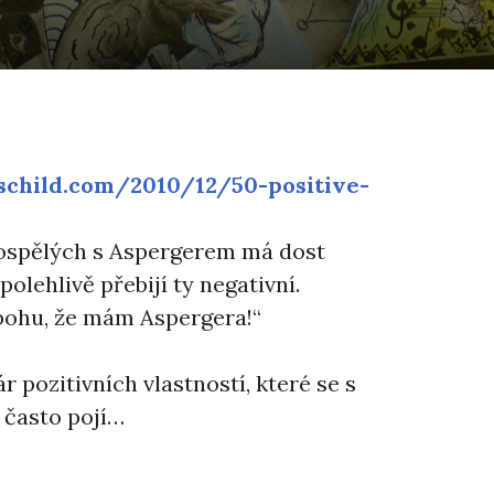
child.com/2010/12/50-positive-
dospělých s Aspergerem má dost
polehlivě přebijí ty negativní.
y bohu, že mám Aspergera!“
 pozitivních vlastností, které se s
často pojí…