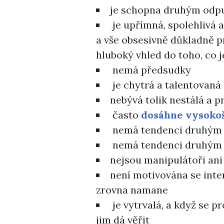
je schopna druhým odpus
je upřímná, spolehlivá 
a vše obsesivně důkladně p
hluboký vhled do toho, co j
nemá předsudky
je chytrá a talentovaná
nebývá tolik nestálá a p
často
dosáhne vysokoš
nemá tendenci druhým 
nemá tendenci druhým k
nejsou manipulátoři ani
není motivována se inten
zrovna namane
je vytrvalá, a když se p
jim dá věřit