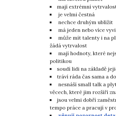
mají extrémní vytrvalos
je velmi čestná
nechce druhým ublížit
má jeden nebo více vyvi
může mít talenty i na pla
žádá vytrvalost
mají hodnoty, které nej
politikou
soudí lidi na základě jej
tráví ráda čas sama a do
nesnáší small talk a ply
věcech, které jim rozšíří zn
jsou velmi dobří zaměst
tempo práce a pracují v pr
věnují pozornost deta