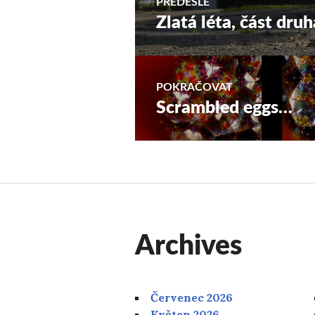
PŘEDEŠLÉ
Zlatá léta, část druh
Předchozí
pro
příspěvek:
příspěvek
POKRAČOVAT
Scrambled eggs…
Následující
příspěvek:
Archives
Červenec 2026
Květen 2026