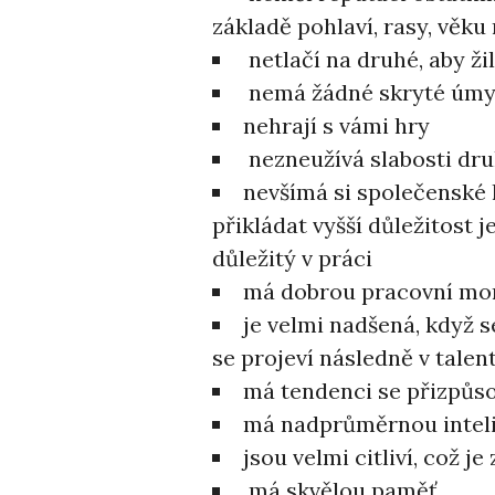
základě pohlaví, rasy, věku
netlačí na druhé, aby žil
nemá žádné skryté úmy
nehrají s vámi hry
nezneužívá slabosti dr
nevšímá si společenské
přikládat vyšší důležitost j
důležitý v práci
má dobrou pracovní mo
je velmi nadšená, když s
se projeví následně v talen
má tendenci se přizpůso
má nadprůměrnou intel
jsou velmi citliví, což 
má skvělou paměť