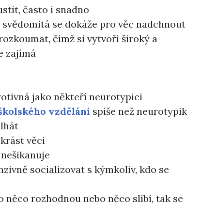
tit, často i snadno
a svědomitá se dokáže pro věc nadchnout
rozkoumat, čímž si vytvoří široký a
e zajímá
rotivná jako někteří neurotypici
kolského vzdělání
spíše než neurotypik
lhát
rást věci
 nešikanuje
zivně socializovat s kýmkoliv, kdo se
ro něco rozhodnou nebo něco slíbí, tak se