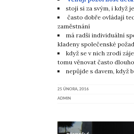
stojí si za svým, i když j
často dobře ovládají tec
zaměstnání
má radši individuální s
kladeny společenské požad
když se v nich zrodí záj
tomu věnovat často dlouho
nepůjde s davem, když b
25 ÚNORA, 2016
ADMIN
Navigace