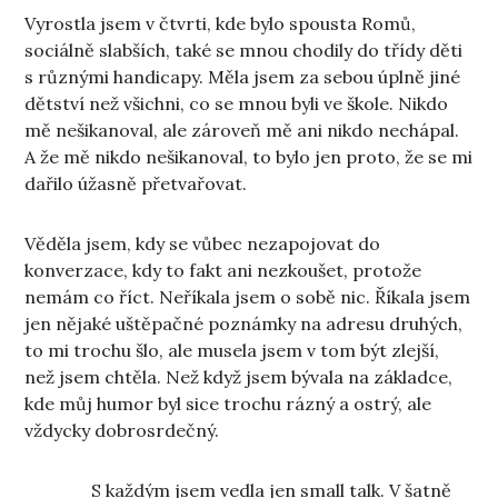
Vyrostla jsem v čtvrti, kde bylo spousta Romů,
sociálně slabších, také se mnou chodily do třídy děti
s různými handicapy. Měla jsem za sebou úplně jiné
dětství než všichni, co se mnou byli ve škole. Nikdo
mě nešikanoval, ale zároveň mě ani nikdo nechápal.
A že mě nikdo nešikanoval, to bylo jen proto, že se mi
dařilo úžasně přetvařovat.
Věděla jsem, kdy se vůbec nezapojovat do
konverzace, kdy to fakt ani nezkoušet, protože
nemám co říct. Neříkala jsem o sobě nic. Říkala jsem
jen nějaké uštěpačné poznámky na adresu druhých,
to mi trochu šlo, ale musela jsem v tom být zlejší,
než jsem chtěla. Než když jsem bývala na základce,
kde můj humor byl sice trochu rázný a ostrý, ale
vždycky dobrosrdečný.
S každým jsem vedla jen small talk. V šatně