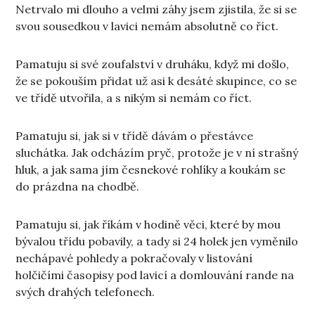
Netrvalo mi dlouho a velmi záhy jsem zjistila, že si se
svou sousedkou v lavici nemám absolutně co říct.
Pamatuju si své zoufalství v druháku, když mi došlo,
že se pokouším přidat už asi k desáté skupince, co se
ve třídě utvořila, a s nikým si nemám co říct.
Pamatuju si, jak si v třídě dávám o přestávce
sluchátka. Jak odcházím pryč, protože je v ní strašný
hluk, a jak sama jím česnekové rohlíky a koukám se
do prázdna na chodbě.
Pamatuju si, jak říkám v hodině věci, které by mou
bývalou třídu pobavily, a tady si 24 holek jen vyměnilo
nechápavé pohledy a pokračovaly v listování
holčičími časopisy pod lavicí a domlouvání rande na
svých drahých telefonech.