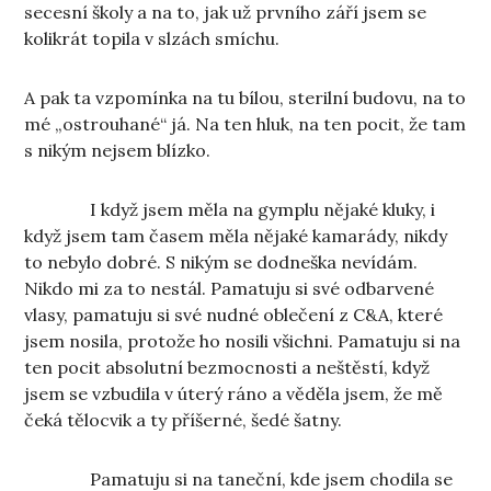
secesní školy a na to, jak už prvního září jsem se
kolikrát topila v slzách smíchu.
A pak ta vzpomínka na tu bílou, sterilní budovu, na to
mé „ostrouhané“ já. Na ten hluk, na ten pocit, že tam
s nikým nejsem blízko.
I když jsem měla na gymplu nějaké kluky, i
když jsem tam časem měla nějaké kamarády, nikdy
to nebylo dobré. S nikým se dodneška nevídám.
Nikdo mi za to nestál. Pamatuju si své odbarvené
vlasy, pamatuju si své nudné oblečení z C&A, které
jsem nosila, protože ho nosili všichni. Pamatuju si na
ten pocit absolutní bezmocnosti a neštěstí, když
jsem se vzbudila v úterý ráno a věděla jsem, že mě
čeká tělocvik a ty příšerné, šedé šatny.
Pamatuju si na taneční, kde jsem chodila se