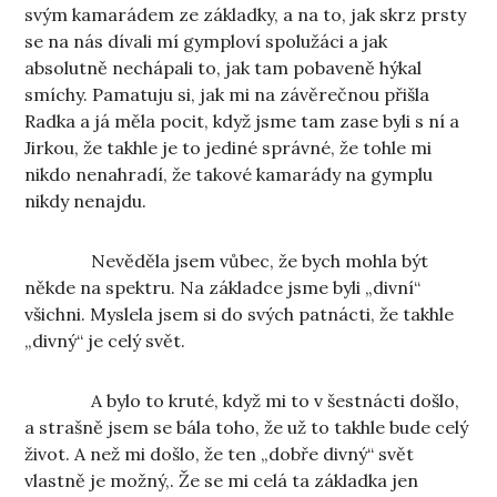
svým kamarádem ze základky, a na to, jak skrz prsty
se na nás dívali mí gymploví spolužáci a jak
absolutně nechápali to, jak tam pobaveně hýkal
smíchy. Pamatuju si, jak mi na závěrečnou přišla
Radka a já měla pocit, když jsme tam zase byli s ní a
Jirkou, že takhle je to jediné správné, že tohle mi
nikdo nenahradí, že takové kamarády na gymplu
nikdy nenajdu.
Nevěděla jsem vůbec, že bych mohla být
někde na spektru. Na základce jsme byli „divní“
všichni. Myslela jsem si do svých patnácti, že takhle
„divný“ je celý svět.
A bylo to kruté, když mi to v šestnácti došlo,
a strašně jsem se bála toho, že už to takhle bude celý
život. A než mi došlo, že ten „dobře divný“ svět
vlastně je možný,. Že se mi celá ta základka jen