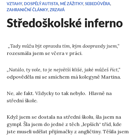
VZTAHY
,
DOSPĚLÝ AUTISTA
,
MÉ ZÁŽITKY
,
SEBEDŮVĚRA
,
ZAHRANIČNÍ ČLÁNKY
,
ZRZAVÁ
Středoškolské inferno
„Tady můžu být opravdu tím, kým doopravdy jsem,“
rozesmála jsem se včera v práci.
„Natálo, ty vole, to je největší klišé, jaké můžeš říct,“
odpověděla mi se smíchem má kolegyně Martina.
Ne, ale fakt. Vždycky to tak nebylo. Hlavně na
střední škole.
Když jsem se dostala na střední školu, šla jsem na
gympl. Šla jsem do jedné z těch „lepších“ tříd, kde
jste museli udělat přijímačky z angličtiny. Těšila jsem