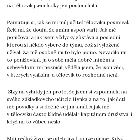
na tělocvik jsem holky jen poslouchala.
Pamatuju si, jak se mi můj učitel tělocviku posmíval.
Řekl mi, že doufá, že umím aspoň vařit. Jak mě
ponižoval a jak jsem vždycky zůstávala poslední,
kterou si někdo vybere do týmu, což si vyloženě
užíval. Za mě osobně mi to bylo jedno. Nevadilo mi
to ponižování, já o sobě měla dobré mínění a
sebevědomí mi nezničil, věděla jsem, že jsou věci,
v kterých vynikám, a tělocvik to rozhodně není.
Slzy mi vyhrkly jen proto, že jsem si vzpomněla na
svého základkového učitele Hynka a na to, jak četl
mé povídky a srdečně se jim smál. A jak mě
v tělocviku často klidně udělal i kapitánem družstva, i
když mi to vůbec nešlo.
Můj reálný život se odehrával pouze online. Když