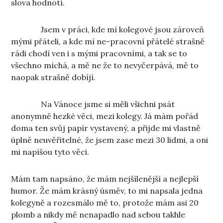
slova hodnotí.
Jsem v práci, kde mí kolegové jsou zároveň
mými přáteli, a kde mí ne-pracovní přátelé strašně
rádi chodí ven i s mými pracovními, a tak se to
všechno míchá, a mě ne že to nevyčerpává, mě to
naopak strašně dobíjí.
Na Vánoce jsme si měli všichni psát
anonymně hezké věci, mezi kolegy. Já mám pořád
doma ten svůj papír vystavený, a přijde mi vlastně
úplně neuvěřitelné, že jsem zase mezi 30 lidmi, a oni
mi napíšou tyto věci.
Mám tam napsáno, že mám nejšílenější a nejlepší
humor. Že mám krásný úsměv, to mi napsala jedna
kolegyně a rozesmálo mě to, protože mám asi 20
plomb a nikdy mě nenapadlo nad sebou takhle