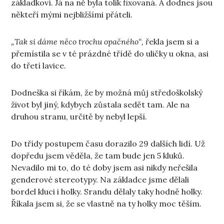
základkoví. Já na ně byla tolik fixovaná. A dodnes jsou
někteří mými nejbližšími přáteli.
„Tak si dáme něco trochu opačného“,
řekla jsem si a
přemístila se v té prázdné třídě do uličky u okna, asi
do třetí lavice.
Dodneška si říkám, že by možná můj středoškolský
život byl jiný, kdybych zůstala sedět tam. Ale na
druhou stranu, určitě by nebyl lepší.
Do třídy postupem času dorazilo 29 dalších lidí. Už
dopředu jsem věděla, že tam bude jen 5 kluků.
Nevadilo mi to, do té doby jsem asi nikdy neřešila
genderové stereotypy. Na základce jsme dělali
bordel kluci i holky. Srandu dělaly taky hodně holky.
Říkala jsem si, že se vlastně na ty holky moc těším.