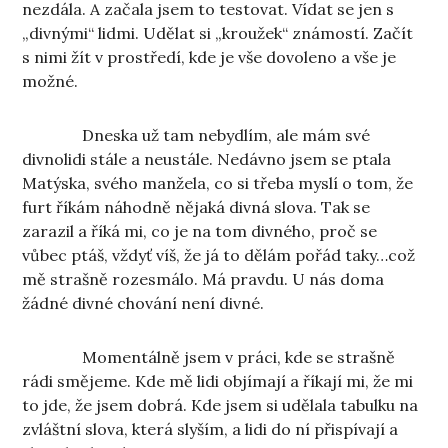
nezdála. A začala jsem to testovat. Vídat se jen s
„divnými“ lidmi. Udělat si „kroužek“ známostí. Začít
s nimi žít v prostředí, kde je vše dovoleno a vše je
možné.
Dneska už tam nebydlím, ale mám své
divnolidi stále a neustále. Nedávno jsem se ptala
Matýska, svého manžela, co si třeba myslí o tom, že
furt říkám náhodně nějaká divná slova. Tak se
zarazil a říká mi, co je na tom divného, proč se
vůbec ptáš, vždyť víš, že já to dělám pořád taky…což
mě strašně rozesmálo. Má pravdu. U nás doma
žádné divné chování není divné.
Momentálně jsem v práci, kde se strašně
rádi smějeme. Kde mě lidi objímají a říkají mi, že mi
to jde, že jsem dobrá. Kde jsem si udělala tabulku na
zvláštní slova, která slyším, a lidi do ní přispívají a