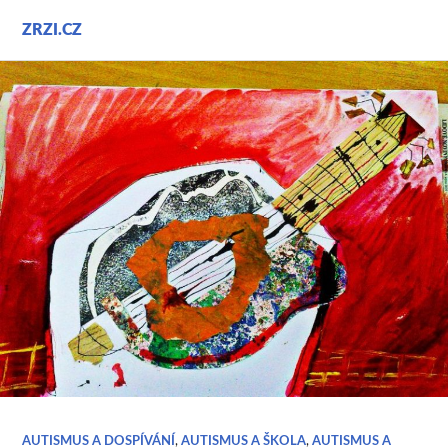
Přejít
ZRZI.CZ
k
obsahu
webu
AUTISMUS A DOSPÍVÁNÍ
,
AUTISMUS A ŠKOLA
,
AUTISMUS A