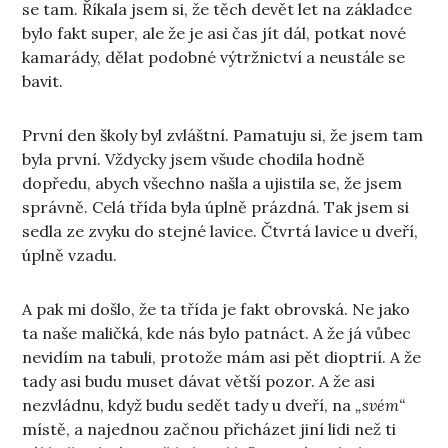
se tam. Říkala jsem si, že těch devět let na základce
bylo fakt super, ale že je asi čas jít dál, potkat nové
kamarády, dělat podobné výtržnictví a neustále se
bavit.
První den školy byl zvláštní. Pamatuju si, že jsem tam
byla první. Vždycky jsem všude chodila hodně
dopředu, abych všechno našla a ujistila se, že jsem
správně. Celá třída byla úplně prázdná. Tak jsem si
sedla ze zvyku do stejné lavice. Čtvrtá lavice u dveří,
úplně vzadu.
A pak mi došlo, že ta třída je fakt obrovská. Ne jako
ta naše maličká, kde nás bylo patnáct. A že já vůbec
nevidím na tabuli, protože mám asi pět dioptrií. A že
tady asi budu muset dávat větší pozor. A že asi
nezvládnu, když budu sedět tady u dveří, na
„svém“
místě, a najednou začnou přicházet jiní lidi než ti