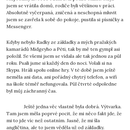
jsem se vrátila domů, rodiče byli většinou v práci.
Absolutně vyčerpaná, zničená a neschopná mluvit
jsem se zavřela k sobě do pokoje, pustila si písničky a
Messenger.
Kdyby nebylo Radky ze základky a mých pražských
kamarádů Midgeyho a Péti, tak by mě ten gympl asi
položil. Se všemi jsem se vídala ale tak jednou za půl
roku. Psali jsme si každý den do noci. Volali si na
Skypu. Hráli spolu online hry. V té době jsem ještě
neměla ani data, ani pořádný chytrý telefon, a wifi
na škole téměř nefungovala. Půl čtvrté odpoledne
byl můj záchranný čas.
Ještě jedna věc vlastně byla dobrá. Výtvarka.
Tam jsem měla poprvé pocit, že mi něco fakt jde, že
mi to jde víc než ostatním. Jasně, že mi šla
angličtina, ale to jsem věděla už od základky.