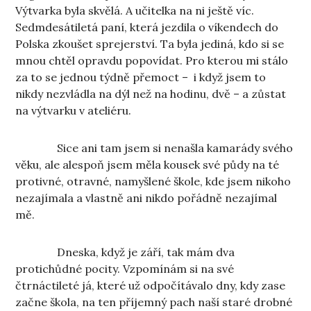
Výtvarka byla skvělá. A učitelka na ni ještě víc.
Sedmdesátiletá paní, která jezdila o víkendech do
Polska zkoušet sprejerství. Ta byla jediná, kdo si se
mnou chtěl opravdu popovídat. Pro kterou mi stálo
za to se jednou týdně přemoct – i když jsem to
nikdy nezvládla na dýl než na hodinu, dvě – a zůstat
na výtvarku v ateliéru.
Sice ani tam jsem si nenašla kamarády svého
věku, ale alespoň jsem měla kousek své půdy na té
protivné, otravné, namyšlené škole, kde jsem nikoho
nezajímala a vlastně ani nikdo pořádně nezajímal
mě.
Dneska, když je září, tak mám dva
protichůdné pocity. Vzpomínám si na své
čtrnáctileté já, které už odpočítávalo dny, kdy zase
začne škola, na ten příjemný pach naší staré drobné