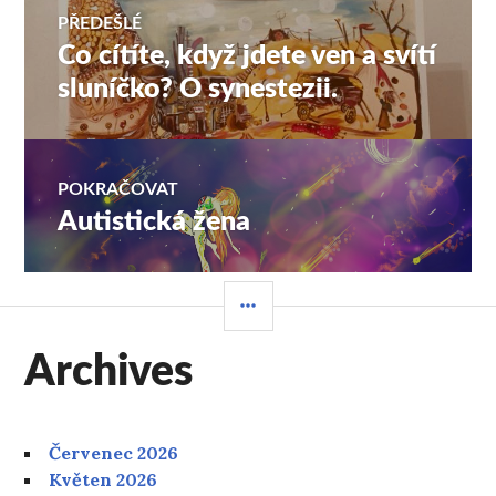
Navigace
PŘEDEŠLÉ
Co cítíte, když jdete ven a svítí
Předchozí
pro
příspěvek:
sluníčko? O synestezii.
příspěvek
POKRAČOVAT
Autistická žena
Následující
příspěvek:
POSTRANNÍ
PANEL
Archives
Červenec 2026
Květen 2026