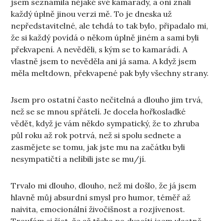
jsem seznámila nějaké své kamarády, a oni znali
každý úplně jinou verzi mě. To je dneska už
nepředstavitelné, ale tehdá to tak bylo, připadalo mi,
že si každý povídá o někom úplně jiném a sami byli
překvapení. A nevěděli, s kým se to kamarádí. A
vlastně jsem to nevěděla ani já sama. A když jsem
měla meltdown, překvapené pak byly všechny strany.
Jsem pro ostatní často nečitelná a dlouho jim trvá,
než se se mnou spřátelí. Je docela hořkosladké
vědět, když je vám někdo sympatický, že to zhruba
půl roku až rok potrvá, než si spolu sednete a
zasmějete se tomu, jak jste mu na začátku byli
nesympatičtí a nelíbili jste se mu/jí.
Trvalo mi dlouho, dlouho, než mi došlo, že já jsem
hlavně můj absurdní smysl pro humor, téměř až
naivita, emocionální živočišnost a rozjívenost.