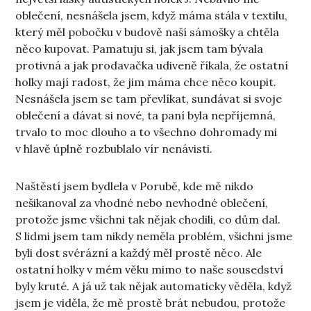
oblečení, nesnášela jsem, když máma stála v textilu,
který měl pobočku v budově naší sámošky a chtěla
něco kupovat. Pamatuju si, jak jsem tam bývala
protivná a jak prodavačka udiveně říkala, že ostatní
holky mají radost, že jim máma chce něco koupit.
Nesnášela jsem se tam převlíkat, sundávat si svoje
oblečení a dávat si nové, ta paní byla nepříjemná,
trvalo to moc dlouho a to všechno dohromady mi
v hlavě úplně rozbublalo vír nenávisti.
Naštěstí jsem bydlela v Porubě, kde mě nikdo
nešikanoval za vhodné nebo nevhodné oblečení,
protože jsme všichni tak nějak chodili, co dům dal.
S lidmi jsem tam nikdy neměla problém, všichni jsme
byli dost svérázní a každý měl prostě něco. Ale
ostatní holky v mém věku mimo to naše sousedství
byly kruté. A já už tak nějak automaticky věděla, když
jsem je viděla, že mě prostě brát nebudou, protože