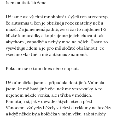
Jsem autistická žena.
Už jsme asi všichni mnohokrát slyšeli ten stereotyp,
že autismus u žen je obtížněji rozeznatelný než u
mužů. Že jsme nenápadné, že si často najdeme 1-2
blízké kamarádky a kopírujeme jejich chování tak,
abychom „zapadly“ a nebyly moc na očích. Často to
vysvětluju lidem a je pro mě složité obsáhnout, co
všechno vlastně u mě autismus znamená.
Pokusím se o tom dnes něco napsat.
Už odmalička jsem si připadala dost jiná. Vnímala
jsem, že mě baví jiné věci než mé vrstevníky. A to
nejenom někde venku, ale i třeba v médiích.
Pamatuju si, jak v devadesátých letech před
Vánocemi vždycky běžely v televizi reklamy na hračky
a když někde byla holčička v mém věku, tak si nikdy