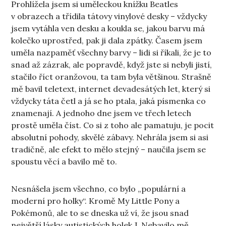
Prohlížela jsem si uměleckou knížku Beatles
v obrazech a třídila tátovy vinylové desky – vždycky
jsem vytáhla ven desku a koukla se, jakou barvu má
kolečko uprostřed, pak ji dala zpátky. Časem jsem
uměla nazpaměť všechny barvy – lidi si říkali, že je to
snad až zázrak, ale popravdě, když jste si nebyli jistí,
stačilo říct oranžovou, ta tam byla většinou. Strašně
mě bavil teletext, internet devadesátých let, který si
vždycky táta četl a já se ho ptala, jaká písmenka co
znamenají. A jednoho dne jsem ve třech letech
prostě uměla číst. Co si z toho ale pamatuju, je pocit
absolutní pohody, skvělé zábavy. Nehrála jsem si asi
tradičně, ale efekt to mělo stejný – naučila jsem se
spoustu věcí a bavilo mě to.
Nesnášela jsem všechno, co bylo „populární a
moderní pro holky“. Kromě My Little Pony a
Pokémonů, ale to se dneska už ví, že jsou snad
největší lásky autistických holek J. Nebavilo mě