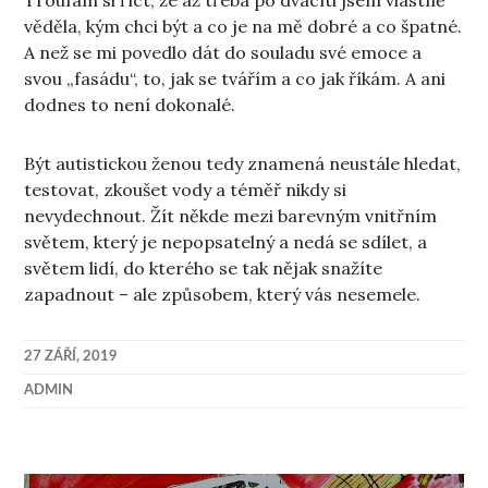
Troufám si říct, že až třeba po dvacíti jsem vlastně
věděla, kým chci být a co je na mě dobré a co špatné.
A než se mi povedlo dát do souladu své emoce a
svou „fasádu“, to, jak se tvářím a co jak říkám. A ani
dodnes to není dokonalé.
Být autistickou ženou tedy znamená neustále hledat,
testovat, zkoušet vody a téměř nikdy si
nevydechnout. Žít někde mezi barevným vnitřním
světem, který je nepopsatelný a nedá se sdílet, a
světem lidí, do kterého se tak nějak snažíte
zapadnout – ale způsobem, který vás nesemele.
27 ZÁŘÍ, 2019
ADMIN