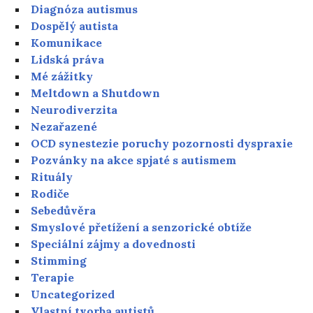
Diagnóza autismus
Dospělý autista
Komunikace
Lidská práva
Mé zážitky
Meltdown a Shutdown
Neurodiverzita
Nezařazené
OCD synestezie poruchy pozornosti dyspraxie
Pozvánky na akce spjaté s autismem
Rituály
Rodiče
Sebedůvěra
Smyslové přetížení a senzorické obtíže
Speciální zájmy a dovednosti
Stimming
Terapie
Uncategorized
Vlastní tvorba autistů