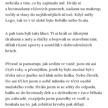
nehrála s tím, co by zajímalo mě. Hrály si
s hromadami růžových panenek, sadami na makeup,
točily si vlasy do nejšílenějších účesů. Když měly
Lego, tak to v té době bylo Belville nebo Scala.
A pak tam byli taky kluci. Ti si hráli se šílenými
drahami s auty a vláčky a bojovali se stavebnicemi,
dělali různé sporty a soutěžili v dobrodružných
hrách.
Přesně si pamatuju, jak sedím ve vaně, jsou mi asi
čtyři roky, a přemýšlím, jestli by bylo možné být i
třeba něco jiného než kluk nebo holka. Nebo člověk.
Do asi tří let jsem o sobě mluvila ve třetí osobě
mužského rodu. Hrála jsem si se sítky do odpadu,
balila se do hromady dek a s deštníkem v ruce běhala
po zahradě, rozpíjela jsem pastelky ve vodě a
koukala na to, jak zvláštní kresby pak dělají.