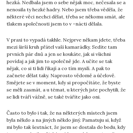
hezká. Nedbala jsem o sebe nějak moc, nečesala se a
nenosila ty hezké hadry. Nebo jsem třeba věděla, že
některé věci nechci dělat, třeba se někomu smát, ale
tlakem společnosti jsem to v –nácti dělala.
V praxi to vypadá takhle. Nejprve někam jdete, třeba
mezi širší kruh přátel vaší kamarádky. Sedíte tam
prvních pár dnů a jen se koukáte, jak si všichni
povídaj a jak jim to společně jde. A učíte se tak
nějak, co si ti lidi říkají a co tím myslí. A pak to
začnete dělat taky. Naprosto vědomě a účelově.
Smějete se v moment, kdy si propočítáte, že byste
se měli zasmát, a u témat, u kterých jste pochytili, že
se lidi tváří vážně, se také tváříte jako oni.
Často to bylo i tak, že na některých místech jsem
byla někdo a na jiných někdo jiný. Pamatuju si, když
mi bylo tak šestnáct, že jsem se dostala do bodu, kdy