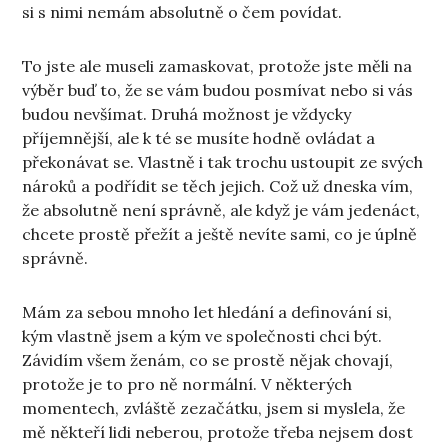
si s nimi nemám absolutně o čem povídat.
To jste ale museli zamaskovat, protože jste měli na
výběr buď to, že se vám budou posmívat nebo si vás
budou nevšímat. Druhá možnost je vždycky
příjemnější, ale k té se musíte hodně ovládat a
překonávat se. Vlastně i tak trochu ustoupit ze svých
nároků a podřídit se těch jejich. Což už dneska vím,
že absolutně není správně, ale když je vám jedenáct,
chcete prostě přežít a ještě nevíte sami, co je úplně
správně.
Mám za sebou mnoho let hledání a definování si,
kým vlastně jsem a kým ve společnosti chci být.
Závidím všem ženám, co se prostě nějak chovají,
protože je to pro ně normální. V některých
momentech, zvláště zezačátku, jsem si myslela, že
mě někteří lidi neberou, protože třeba nejsem dost