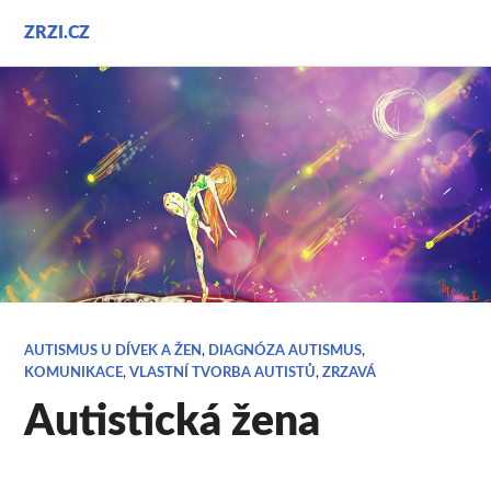
Přejít
ZRZI.CZ
k
obsahu
webu
AUTISMUS U DÍVEK A ŽEN
,
DIAGNÓZA AUTISMUS
,
KOMUNIKACE
,
VLASTNÍ TVORBA AUTISTŮ
,
ZRZAVÁ
Autistická žena