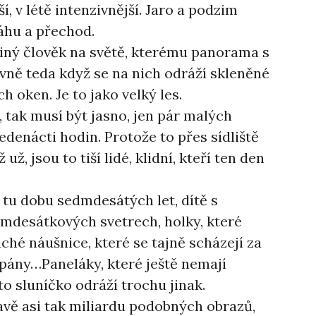
, v létě intenzivnější. Jaro a podzim
áhu a přechod.
ediný člověk na světě, kterému panorama s
avně teda když se na nich odráží skleněné
h oken. Je to jako velký les.
, tak musí být jasno, jen pár malých
edenácti hodin. Protože to přes sídliště
ž, jsou to tiší lidé, klidní, kteří ten den
 tu dobu sedmdesátých let, dítě s
edmdesátkových svetrech, holky, které
ché náušnice, které se tajně scházejí za
pány…Paneláky, které ještě nemají
to sluníčko odráží trochu jinak.
vě asi tak miliardu podobných obrazů,