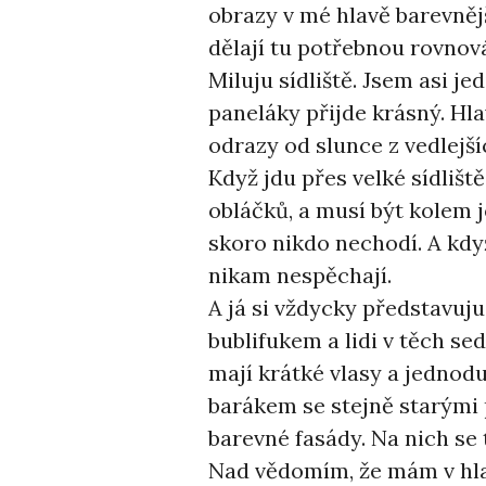
obrazy v mé hlavě barevnější
dělají tu potřebnou rovnov
Miluju sídliště. Jsem asi j
paneláky přijde krásný. Hl
odrazy od slunce z vedlejšíc
Když jdu přes velké sídliště
obláčků, a musí být kolem j
skoro nikdo nechodí. A když u
nikam nespěchají.
A já si vždycky představuju
bublifukem a lidi v těch s
mají krátké vlasy a jednodu
barákem se stejně starými 
barevné fasády. Na nich se 
Nad vědomím, že mám v hla