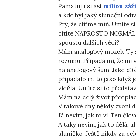
Pamatuju si asi
milion záž
a kde byl jaký sluneční odr
Prý, že cítíme míň. Umíte si
cítíte NAPROSTO NORMÁLNĚ
spoustu dalších věcí?
Mám analogový mozek. Ty sp
rozumu. Připadá mi, že mi 
na analogový šum. Jako dít
připadalo mi to jako když 
viděla. Umíte si to představ
Mám na celý život předplac
V takové dny někdy zvoní d
Já nevím, jak to ví. Ten čl
A taky nevím, jak to dělá, a
sluníčko. Ještě nikdy za ce