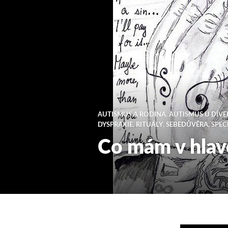
AUTISMUS A RODINA
,
AUTISMUS U DÍVE
DYSPRAXIE
,
RITUÁLY
,
SEBEDŮVĚRA
,
SPEC
Co mám v hlav