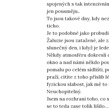
spojených s tak intenzivním
jen pousměju..
To jsou takové dny, kdy ne
ticho.
Je to podobné jako probudit
Žaluzie jsou zatažené, ale z
slunečný den, i když je led
Někdy atmosféru dokreslí d
okno a nad námi někdo poušt
pomalu po celém sídlišti, po
praží, cítíte z toho příslib 
fyzickou slabost, jak mě t
Neuchopitelný.
Jsem na rozhraní toho, co s
se to teda zase tolik lišilo…