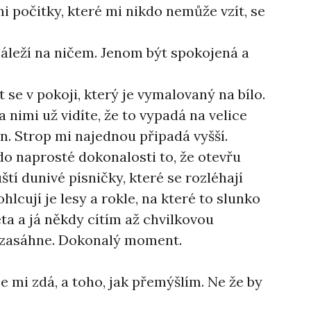
i počitky, které mi nikdo nemůže vzít, se
záleží na ničem. Jenom být spokojená a
 se v pokoji, který je vymalovaný na bílo.
a nimi už vidíte, že to vypadá na velice
en. Strop mi najednou připadá vyšší.
o naprosté dokonalosti to, že otevřu
í dunivé písničky, které se rozléhají
hlcují je lesy a rokle, na které to slunko
léta a já někdy cítím až chvilkovou
o zasáhne. Dokonalý moment.
e mi zdá, a toho, jak přemýšlím. Ne že by