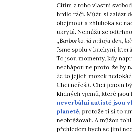
Cítím z toho vlastní svobo
hrdlo ráčí. Můžu si zalézt d
obejmout a zhluboka se nade
ukrytá. Nemůžu se odtrhno
,,Barborko, já miluju den, k
Jsme spolu v kuchyni, kter
To jsou momenty, kdy napros
nechápou ne proto, že by n
že to jejich mozek nedokáž
Chci neřešit. Chci jenom b
klidných vjemů, které jsou
neverbální autisté jsou v
planetě,
protože ti si to umí
neobtěžovali. A můžou tohle
přehledem bych se jimi nech