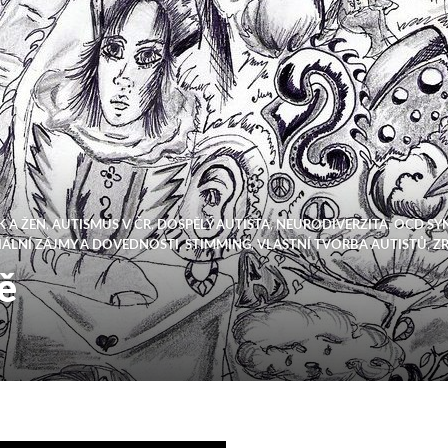
K A ŽEN
,
AUTISMUS V ČR
,
DOSPĚLÝ AUTISTA
,
NEURODIVERZITA
,
OCD SY
IÁLNÍ ZÁJMY A DOVEDNOSTI
,
STIMMING
,
VLASTNÍ TVORBA AUTISTŮ
,
Z
ě