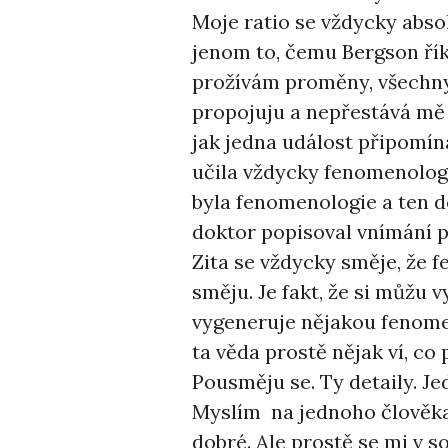
Moje ratio se vždycky abso
jenom to, čemu Bergson říká
prožívám proměny, všechny
propojuju a nepřestává mě 
jak jedna událost připomí
učila vždycky fenomenolog
byla fenomenologie a ten de
doktor popisoval vnímání 
Zita se vždycky směje, že f
směju. Je fakt, že si můžu 
vygeneruje nějakou fenome
ta věda prostě nějak ví, co 
Pousměju se. Ty detaily. Je
Myslím na jednoho člověka.
dobré. Ale prostě se mi v s