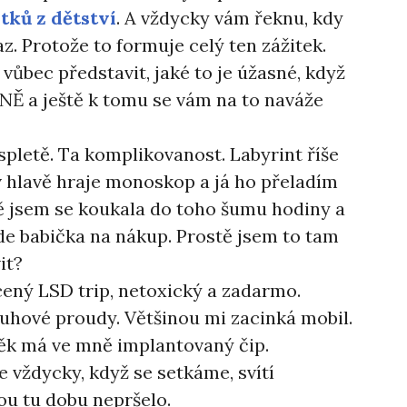
itků z dětství
. A vždycky vám řeknu, kdy
az. Protože to formuje celý ten zážitek.
 vůbec představit, jaké to je úžasné, když
 a ještě k tomu se vám na to naváže
letě. Ta komplikovanost. Labyrint říše
v hlavě hraje monoskop a já ho přeladím
ě jsem se koukala do toho šumu hodiny a
jde babička na nákup. Prostě jsem to tam
it?
ený LSD trip, netoxický a zadarmo.
uhové proudy. Většinou mi zacinká mobil.
ověk má ve mně implantovaný čip.
le vždycky, když se setkáme, svítí
lou tu dobu nepršelo.