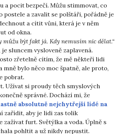
du a pocit bezpečí. Můžu stimmovat, co
o postele a zavalit se polštáři, pořádně je
chnout a cítit vůni, která je v něm
ut od okna.
dy můžu být fakt já. Kdy nemusím nic dělat.“
á je sluncem vysloveně zaplavená.
to zřetelně cítím, že mě někteří lidi
a mně bylo něco moc špatně, ale proto,
e pobrat.
ýt. Užívat si proudy těch smyslových
 konečně správné. Dochází mi, že
lastně absolutně nejchytřejší lidé na
 zařídit, aby je lidi zas tolik
 zažívat furt. Světýlka a voda. Úplně s
ala pohltit a už nikdy nepustit.