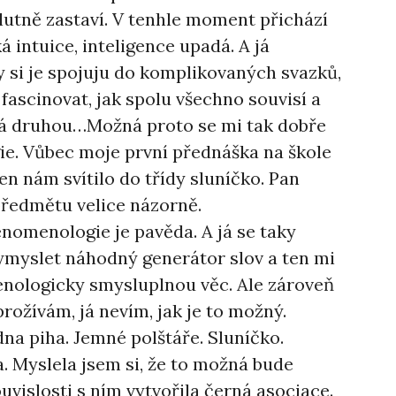
lutně zastaví. V tenhle moment přichází
 intuice, inteligence upadá. A já
 si je spojuju do komplikovaných svazků,
fascinovat, jak spolu všechno souvisí a
ná druhou…Možná proto se mi tak dobře
ie. Vůbec moje první přednáška na škole
n nám svítilo do třídy sluníčko. Pan
předmětu velice názorně.
enomenologie je pavěda. A já se taky
vymyslet náhodný generátor slov a ten mi
nologicky smysluplnou věc. Ale zároveň
prožívám, já nevím, jak je to možný.
dna piha. Jemné polštáře. Sluníčko.
 Myslela jsem si, že to možná bude
ouvislosti s ním vytvořila černá asociace.