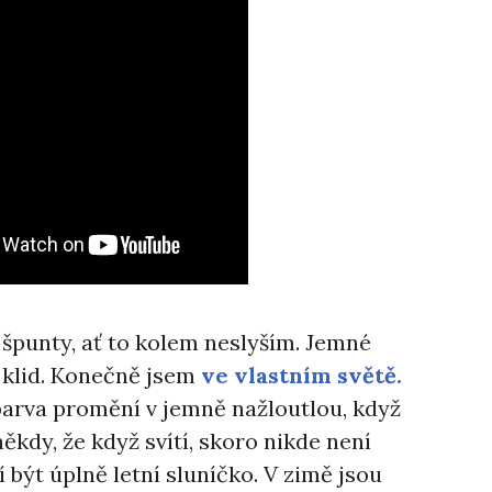
 špunty, ať to kolem neslyším. Jemné
 klid. Konečně jsem
ve vlastním světě.
á barva promění v jemně nažloutlou, když
někdy, že když svítí, skoro nikde není
mí být úplně letní sluníčko. V zimě jsou