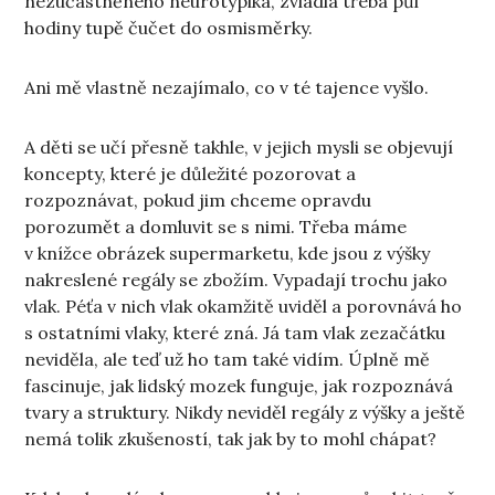
nezúčastněného neurotypika, zvládla třeba půl
hodiny tupě čučet do osmisměrky.
Ani mě vlastně nezajímalo, co v té tajence vyšlo.
A děti se učí přesně takhle, v jejich mysli se objevují
koncepty, které je důležité pozorovat a
rozpoznávat, pokud jim chceme opravdu
porozumět a domluvit se s nimi. Třeba máme
v knížce obrázek supermarketu, kde jsou z výšky
nakreslené regály se zbožím. Vypadají trochu jako
vlak. Péťa v nich vlak okamžitě uviděl a porovnává ho
s ostatními vlaky, které zná. Já tam vlak zezačátku
neviděla, ale teď už ho tam také vidím. Úplně mě
fascinuje, jak lidský mozek funguje, jak rozpoznává
tvary a struktury. Nikdy neviděl regály z výšky a ještě
nemá tolik zkušeností, tak jak by to mohl chápat?