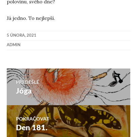
polovinu, svého dne?
Já jedno. To nejlepší.
5 ÚNORA, 2021
ADMIN
Navigace
PŘEDEŠLÉ
Jóga
Předchozí
pro
příspěvek:
příspěvek
POKRAČOVAT
Den 181.
Následující
příspěvek: