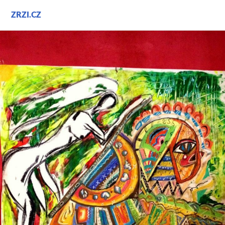
Přejít
ZRZI.CZ
k
obsahu
webu