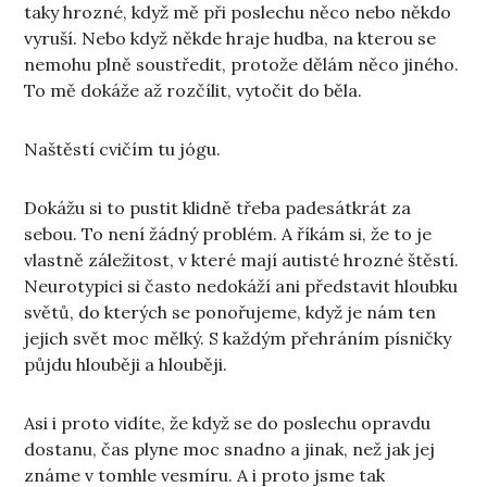
taky hrozné, když mě při poslechu něco nebo někdo
vyruší. Nebo když někde hraje hudba, na kterou se
nemohu plně soustředit, protože dělám něco jiného.
To mě dokáže až rozčílit, vytočit do běla.
Naštěstí cvičím tu jógu.
Dokážu si to pustit klidně třeba padesátkrát za
sebou. To není žádný problém. A říkám si, že to je
vlastně záležitost, v které mají autisté hrozné štěstí.
Neurotypici si často nedokáží ani představit hloubku
světů, do kterých se ponořujeme, když je nám ten
jejich svět moc mělký. S každým přehráním písničky
půjdu hlouběji a hlouběji.
Asi i proto vidíte, že když se do poslechu opravdu
dostanu, čas plyne moc snadno a jinak, než jak jej
známe v tomhle vesmíru. A i proto jsme tak