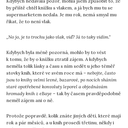
Kdybych nedávala pozor, mohla jsem způsobit to, že
by příště chtěl knížku s vlakem, a já bych mu tu se
supermarketem nedala. Je mu rok, nemá smysl mu
říkat, že to není vlak.
„No jo, je to trochu jako vlak, viď? Já to taky vidím.“
Kdybych byla méně pozorná, mohlo by to vést
k tomu, že by o knížku ztratil zájem. A kdybych
neměla tolik lásky a času s ním sedět u jeho téměř
stovky knih, které ve svém roce má –
nebojte, často
jsou to knihy velmi levné, bazarové, po nocích sháním
staré opotřebené konvoluty leporel a objednávám
hromady knih z eBaye
– tak by časem pravděpodobně
neměl zájem ani o ně.
Protože popravdě, kolik znáte jiných dětí, které mají
rok a pár měsíců, a u knih prosedí třetinu, někdy i