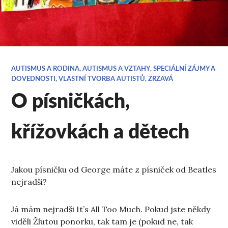
AUTISMUS A RODINA
,
AUTISMUS A VZTAHY
,
SPECIÁLNÍ ZÁJMY A
DOVEDNOSTI
,
VLASTNÍ TVORBA AUTISTŮ
,
ZRZAVÁ
O písničkách,
křížovkách a dětech
Jakou písničku od George máte z písniček od Beatles
nejradši?
Já mám nejradši It’s All Too Much. Pokud jste někdy
viděli Žlutou ponorku, tak tam je (pokud ne, tak