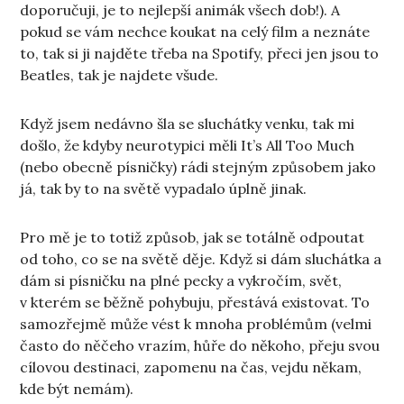
doporučuji, je to nejlepší animák všech dob!). A
pokud se vám nechce koukat na celý film a neznáte
to, tak si ji najděte třeba na Spotify, přeci jen jsou to
Beatles, tak je najdete všude.
Když jsem nedávno šla se sluchátky venku, tak mi
došlo, že kdyby neurotypici měli It’s All Too Much
(nebo obecně písničky) rádi stejným způsobem jako
já, tak by to na světě vypadalo úplně jinak.
Pro mě je to totiž způsob, jak se totálně odpoutat
od toho, co se na světě děje. Když si dám sluchátka a
dám si písničku na plné pecky a vykročím, svět,
v kterém se běžně pohybuju, přestává existovat. To
samozřejmě může vést k mnoha problémům (velmi
často do něčeho vrazím, hůře do někoho, přeju svou
cílovou destinaci, zapomenu na čas, vejdu někam,
kde být nemám).