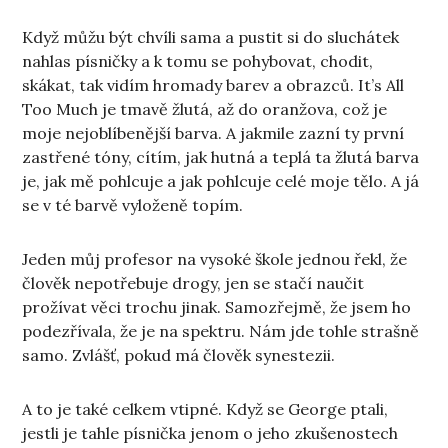
Když můžu být chvíli sama a pustit si do sluchátek
nahlas písničky a k tomu se pohybovat, chodit,
skákat, tak vidím hromady barev a obrazců. It’s All
Too Much je tmavě žlutá, až do oranžova, což je
moje nejoblíbenější barva. A jakmile zazní ty první
zastřené tóny, cítím, jak hutná a teplá ta žlutá barva
je, jak mě pohlcuje a jak pohlcuje celé moje tělo. A já
se v té barvě vyloženě topím.
Jeden můj profesor na vysoké škole jednou řekl, že
člověk nepotřebuje drogy, jen se stačí naučit
prožívat věci trochu jinak. Samozřejmě, že jsem ho
podezřívala, že je na spektru. Nám jde tohle strašně
samo. Zvlášť, pokud má člověk synestezii.
A to je také celkem vtipné. Když se George ptali,
jestli je tahle písnička jenom o jeho zkušenostech