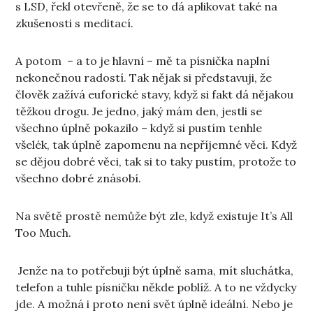
s LSD, řekl otevřeně, že se to dá aplikovat také na
zkušenosti s meditací.
A potom – a to je hlavní – mě ta písnička naplní
nekonečnou radostí. Tak nějak si představuji, že
člověk zažívá euforické stavy, když si fakt dá nějakou
těžkou drogu. Je jedno, jaký mám den, jestli se
všechno úplně pokazilo – když si pustím tenhle
všelék, tak úplně zapomenu na nepříjemné věci. Když
se dějou dobré věci, tak si to taky pustím, protože to
všechno dobré znásobí.
Na světě prostě nemůže být zle, když existuje It’s All
Too Much.
Jenže na to potřebuji být úplně sama, mít sluchátka,
telefon a tuhle písničku někde poblíž. A to ne vždycky
jde. A možná i proto není svět úplně ideální. Nebo je