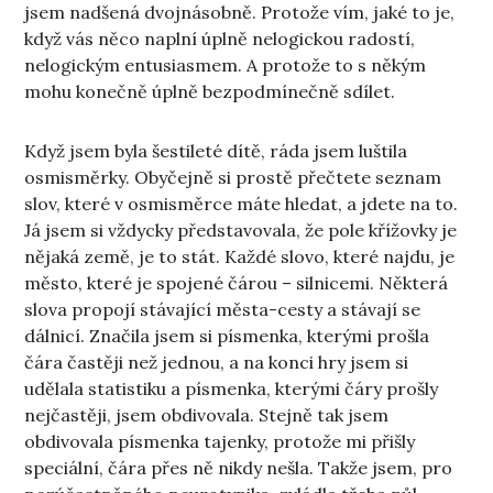
jsem nadšená dvojnásobně. Protože vím, jaké to je,
když vás něco naplní úplně nelogickou radostí,
nelogickým entusiasmem. A protože to s někým
mohu konečně úplně bezpodmínečně sdílet.
Když jsem byla šestileté dítě, ráda jsem luštila
osmisměrky. Obyčejně si prostě přečtete seznam
slov, které v osmisměrce máte hledat, a jdete na to.
Já jsem si vždycky představovala, že pole křížovky je
nějaká země, je to stát. Každé slovo, které najdu, je
město, které je spojené čárou – silnicemi. Některá
slova propojí stávající města-cesty a stávají se
dálnicí. Značila jsem si písmenka, kterými prošla
čára častěji než jednou, a na konci hry jsem si
udělala statistiku a písmenka, kterými čáry prošly
nejčastěji, jsem obdivovala. Stejně tak jsem
obdivovala písmenka tajenky, protože mi přišly
speciální, čára přes ně nikdy nešla. Takže jsem, pro