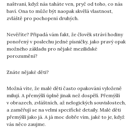
naštvaní, když nás taháte ven, pryč od toho, co nás
baví. Ona to může být naopak skvělá vlastnost,
zvláště pro pochopení druhých.
Nevěříte? Připadá vám fakt, že člověk stráví hodiny
ponořený v poslechu jedné písničky, jako pravý opak
možného základu pro nějaké mezilidské
porozumění?
Znáte nějaké děti?
Možná víte, že malé děti často opakování vyloženě
milují. A přemýšlí úplně jinak než dospělí. Přemýšlí
v obrazech, zvláštních, až nelogických souvislostech,
a zaměřují se na velmi specifické detaily. Malé děti
přemýšlí jako já. A já moc dobře vím, jaké to je, když
vás něco zaujme.