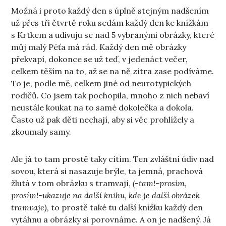
Možná i proto každý den s úplně stejným nadšením
už přes tři čtvrtě roku sedám každý den ke knížkám
s Krtkem a udivuju se nad 5 vybranými obrázky, které
můj malý Péťa má rád. Každý den mě obrázky
překvapí, dokonce se už teď, v jedenáct večer,
celkem těším na to, až se na ně zítra zase podíváme.
To je, podle mě, celkem jiné od neurotypických
rodičů. Co jsem tak pochopila, mnoho z nich nebaví
neustále koukat na to samé dokolečka a dokola.
Často už pak děti nechají, aby si věc prohlížely a
zkoumaly samy.
Ale já to tam prostě taky cítím. Ten zvláštní údiv nad
sovou, která si nasazuje brýle, ta jemná, prachová
žlutá v tom obrázku s tramvají,
(-tam!-prosím,
prosím!-ukazuje na další knihu, kde je další obrázek
tramvaje),
to prostě také tu další knížku každý den
vytáhnu a obrázky si porovnáme. A on je nadšený. Já