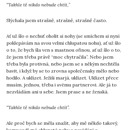
“Takhle tě nikdo nebude chtít,
”
Slýchala jsem strašně, strašně, strašně často.
Ať už šlo o nechuť oholit si nohy (se smíchem si nyní
poklepávám na svou velmi chlupatou nohu), ať už šlo
o to, že bych šla ven s mastnou ofinou, ať už šlo o to,
že jsem třeba právě “moc chytračila”. Nebo jsem
třeba byla protivná, nebo jsem se s někým nechtěla
bavit, i když by se to zrovna společensky mělo nebo
hodilo. A uklízet. Ježiši marjá, uklízet. Uklízet přece
musím, jednou, třeba i svému partnerovi. Ale já to
nezvládám ani u sebe. Jsem prase a ne ženská.
“Takhle tě nikdo nebude chtít”.
Ale proč bych se měla snažit, aby mě někdo takový,
komu vadí mé chlupaté nohy a povídání o