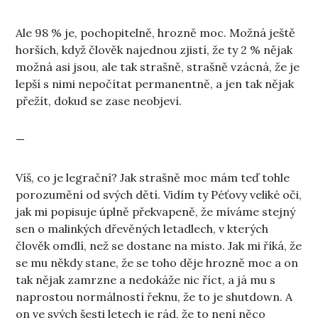
Ale 98 % je, pochopitelně, hrozně moc. Možná ještě
horších, když člověk najednou zjistí, že ty 2 % nějak
možná asi jsou, ale tak strašně, strašně vzácná, že je
lepší s nimi nepočítat permanentně, a jen tak nějak
přežít, dokud se zase neobjeví.
—
Víš, co je legrační? Jak strašně moc mám teď tohle
porozumění od svých dětí. Vidím ty Péťovy veliké oči,
jak mi popisuje úplně překvapeně, že míváme stejný
sen o malinkých dřevěných letadlech, v kterých
člověk omdlí, než se dostane na místo. Jak mi říká, že
se mu někdy stane, že se toho děje hrozně moc a on
tak nějak zamrzne a nedokáže nic říct, a já mu s
naprostou normálností řeknu, že to je shutdown. A
on ve svých šesti letech je rád, že to není něco