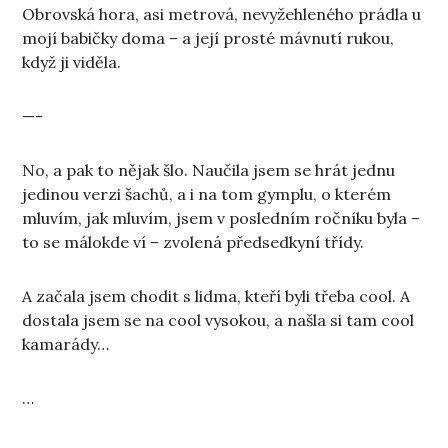
Obrovská hora, asi metrová, nevyžehleného prádla u
mojí babičky doma – a její prosté mávnutí rukou,
když ji viděla.
—-
No, a pak to nějak šlo. Naučila jsem se hrát jednu
jedinou verzi šachů, a i na tom gymplu, o kterém
mluvím, jak mluvím, jsem v posledním ročníku byla –
to se málokde ví – zvolená předsedkyní třídy.
A začala jsem chodit s lidma, kteří byli třeba cool. A
dostala jsem se na cool vysokou, a našla si tam cool
kamarády…
…