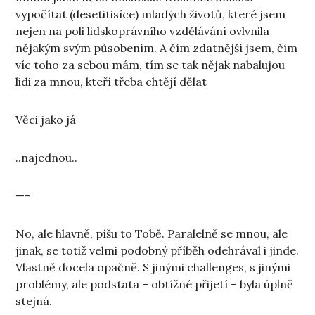
vypočítat (desetitisíce) mladých životů, které jsem
nejen na poli lidskoprávního vzdělávání ovlvnila
nějakým svým působením. A čím zdatnější jsem, čím
víc toho za sebou mám, tím se tak nějak nabalujou
lidi za mnou, kteří třeba chtějí dělat
Věci jako já
..najednou..
—-
No, ale hlavně, píšu to Tobě. Paralelně se mnou, ale
jinak, se totiž velmi podobný příběh odehrával i jinde.
Vlastně docela opačně. S jinými challenges, s jinými
problémy, ale podstata – obtížné přijetí – byla úplně
stejná.