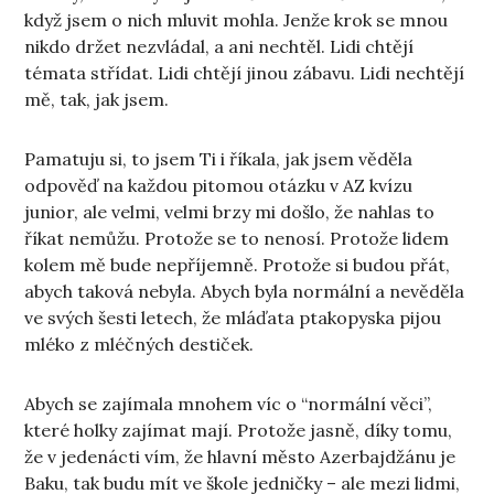
když jsem o nich mluvit mohla. Jenže krok se mnou
nikdo držet nezvládal, a ani nechtěl. Lidi chtějí
témata střídat. Lidi chtějí jinou zábavu. Lidi nechtějí
mě, tak, jak jsem.
Pamatuju si, to jsem Ti i říkala, jak jsem věděla
odpověď na každou pitomou otázku v AZ kvízu
junior, ale velmi, velmi brzy mi došlo, že nahlas to
říkat nemůžu. Protože se to nenosí. Protože lidem
kolem mě bude nepříjemně. Protože si budou přát,
abych taková nebyla. Abych byla normální a nevěděla
ve svých šesti letech, že mláďata ptakopyska pijou
mléko z mléčných destiček.
Abych se zajímala mnohem víc o “normální věci”,
které holky zajímat mají. Protože jasně, díky tomu,
že v jedenácti vím, že hlavní město Azerbajdžánu je
Baku, tak budu mít ve škole jedničky – ale mezi lidmi,