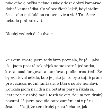
takového člověka nebudu nikdy dost dobrý kamarád,
dobrá kamarádka. Co vůbec říct? Ještě, když vidím,
že si toho nakládá na ramena víc a víc? To přece
nebudu podporovat.
Dlouhý vzdech číslo dva —
—
Ve svém životě jsem tedy brzy poznala, že já – jako
já – jsem prostě tak nějak samostatná jednotka,
která musí fungovat a morfovat podle prostředí. Že
by existoval někdo, kdo je jako já, to bylo tajné přání
pro Ježíška, noční fantazie, o které se ale nemluví.
Koukala jsem na lidi a na ostatní páry a říkala si,
jestli tohle v sobě mají. Jestli se cítí, že jim ten druhý
rozumí. Já jsem necítila porozumění ani v páru.
Jestli si říkají, že ten druhý prostě chápe, jak