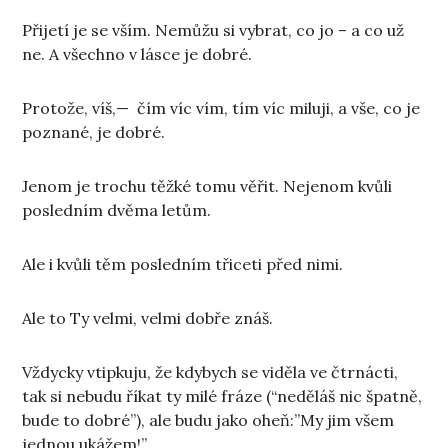
Přijetí je se vším. Nemůžu si vybrat, co jo – a co už
ne. A všechno v lásce je dobré.
Protože, víš,— čím víc vím, tím víc miluji, a vše, co je
poznané, je dobré.
Jenom je trochu těžké tomu věřit. Nejenom kvůli
posledním dvěma letům.
Ale i kvůli těm posledním třiceti před nimi.
Ale to Ty velmi, velmi dobře znáš.
Vždycky vtipkuju, že kdybych se viděla ve čtrnácti,
tak si nebudu říkat ty milé fráze (“neděláš nic špatně,
bude to dobré”), ale budu jako oheň:”My jim všem
jednou ukážem!”