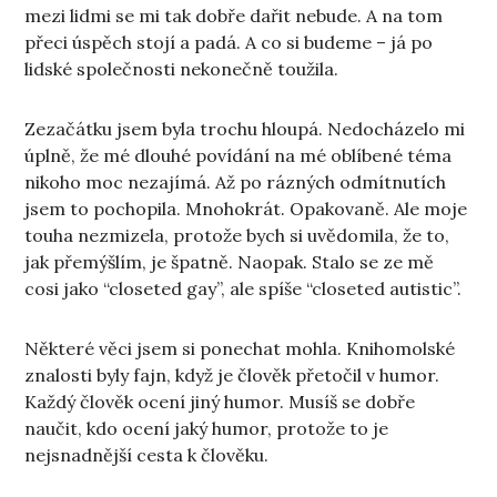
mezi lidmi se mi tak dobře dařit nebude. A na tom
přeci úspěch stojí a padá. A co si budeme – já po
lidské společnosti nekonečně toužila.
Zezačátku jsem byla trochu hloupá. Nedocházelo mi
úplně, že mé dlouhé povídání na mé oblíbené téma
nikoho moc nezajímá. Až po rázných odmítnutích
jsem to pochopila. Mnohokrát. Opakovaně. Ale moje
touha nezmizela, protože bych si uvědomila, že to,
jak přemýšlím, je špatně. Naopak. Stalo se ze mě
cosi jako “closeted gay”, ale spíše “closeted autistic”.
Některé věci jsem si ponechat mohla. Knihomolské
znalosti byly fajn, když je člověk přetočil v humor.
Každý člověk ocení jiný humor. Musíš se dobře
naučit, kdo ocení jaký humor, protože to je
nejsnadnější cesta k člověku.