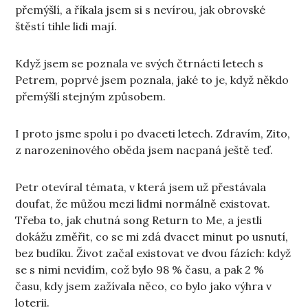
přemýšlí, a říkala jsem si s nevírou, jak obrovské
štěstí tihle lidi mají.
Když jsem se poznala ve svých čtrnácti letech s
Petrem, poprvé jsem poznala, jaké to je, když někdo
přemýšlí stejným způsobem.
I proto jsme spolu i po dvaceti letech. Zdravím, Zito,
z narozeninového oběda jsem nacpaná ještě teď.
Petr otevíral témata, v která jsem už přestávala
doufat, že můžou mezi lidmi normálně existovat.
Třeba to, jak chutná song Return to Me, a jestli
dokážu změřit, co se mi zdá dvacet minut po usnutí,
bez budíku. Život začal existovat ve dvou fázích: když
se s nimi nevidím, což bylo 98 % času, a pak 2 %
času, kdy jsem zažívala něco, co bylo jako výhra v
loterii.