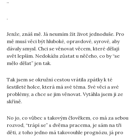
..
.
Jenže, znáš mě. Já neumím žít život jednoduše. Pro
mě musí věci být hluboké, opravdové, syrové, aby
dávaly smysl. Chci se věnovat věcem, které dělají
svět lepším. Nedokážu zůstat u něčeho, co by “se
mělo dělat” jen tak.
Tak jsem se okružní cestou vrátila zpátky k té
šestileté holce, která má své téma. Své věci a své
problémy, a chce se jim věnovat. Vytáhla jsem ji ze
skříně.
No jo, co vůbec s takovým člověkem, co má za sebou
rozvod, “trápí se” s dvěma pracema, je sám na tři
děti, z toho jedno má takovouhle prognózu, já pro