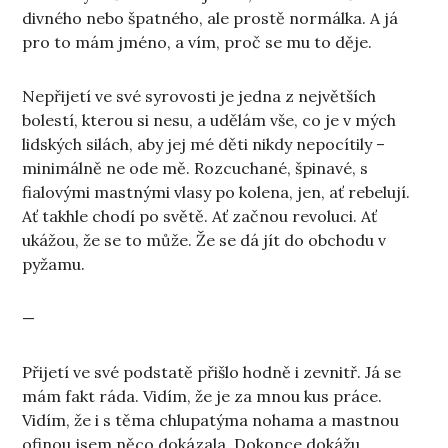
divného nebo špatného, ale prostě normálka. A já
pro to mám jméno, a vím, proč se mu to děje.
Nepřijetí ve své syrovosti je jedna z největších
bolestí, kterou si nesu, a udělám vše, co je v mých
lidských silách, aby jej mé děti nikdy nepocítily –
minimálně ne ode mě. Rozcuchané, špinavé, s
fialovými mastnými vlasy po kolena, jen, ať rebelují.
Ať takhle chodí po světě. Ať začnou revoluci. Ať
ukážou, že se to může. Že se dá jít do obchodu v
pyžamu.
—
Přijetí ve své podstatě přišlo hodně i zevnitř. Já se
mám fakt ráda. Vidím, že je za mnou kus práce.
Vidím, že i s těma chlupatýma nohama a mastnou
ofinou jsem něco dokázala. Dokonce dokážu