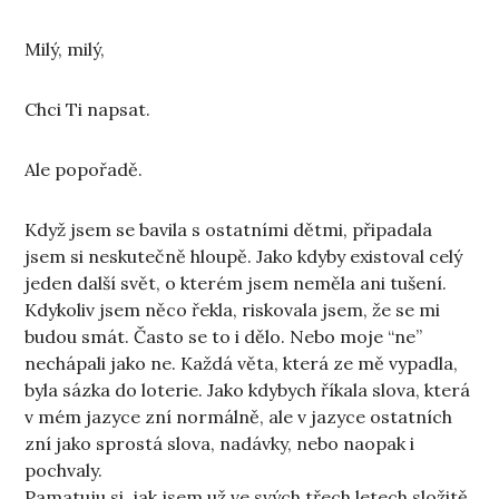
Milý, milý,
Chci Ti napsat.
Ale popořadě.
Když jsem se bavila s ostatními dětmi, připadala
jsem si neskutečně hloupě. Jako kdyby existoval celý
jeden další svět, o kterém jsem neměla ani tušení.
Kdykoliv jsem něco řekla, riskovala jsem, že se mi
budou smát. Často se to i dělo. Nebo moje “ne”
nechápali jako ne. Každá věta, která ze mě vypadla,
byla sázka do loterie. Jako kdybych říkala slova, která
v mém jazyce zní normálně, ale v jazyce ostatních
zní jako sprostá slova, nadávky, nebo naopak i
pochvaly.
Pamatuju si, jak jsem už ve svých třech letech složitě