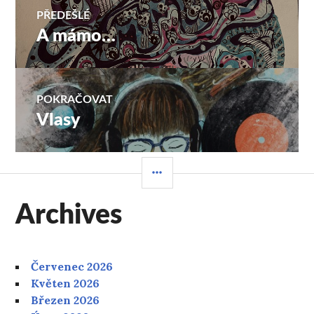
Navigace
PŘEDEŠLÉ
A mámo…
Předchozí
pro
příspěvek:
příspěvek
POKRAČOVAT
Vlasy
Následující
příspěvek:
POSTRANNÍ
PANEL
Archives
Červenec 2026
Květen 2026
Březen 2026