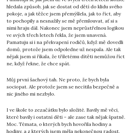
hledala způsob, jak se dostat od dětí do klidu svého
pokoje, a jak těžce jsem přemýšlela, jak to říct, aby
to pochopily a nesnažily se mě přemlouvat, ať si s
nimi hraju dál. Nakonec jsem neprůstřelnou logikou
ve svých třech letech řekla, že jsem unavená.
Pamatuju si i na překvapení rodičů, když mě dovedli
domů, protože jsem odpoledne už nespala. Ale tak
nějak jsem si říkala, že tříletému dítěti nemůžou říct
ne, když řekne, že chce spát.
Můj první šachový tah. Ne proto, že bych byla
sociopat. Ale protože jsem se necítila bezpečně a
nic jiného mi nezbylo.
I ve škole to zezačátku bylo složité. Bavily mě věci,
které bavily i ostatní děti – ale zase tak nějak špatně.
Moc. Témata, o kterých bych hovořila hodiny a
hodiny, a z kterých jsem měla nekonečnou radost,