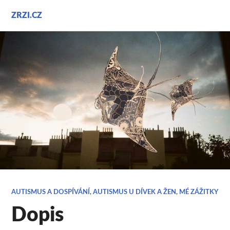
Přejít
ZRZI.CZ
k
obsahu
webu
AUTISMUS A DOSPÍVÁNÍ
,
AUTISMUS U DÍVEK A ŽEN
,
MÉ ZÁŽITKY
Dopis