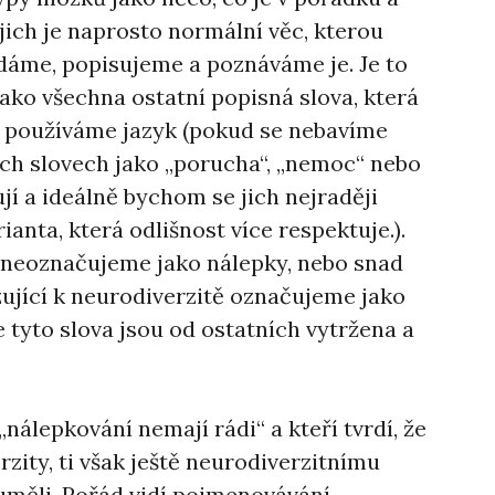
jich je naprosto normální věc, kterou
ídáme, popisujeme a poznáváme je. Je to
jako všechna ostatní popisná slova, která
 používáme jazyk (pokud se nebavíme
ch slovech jako „porucha“, „nemoc“ nebo
jí a ideálně bychom se jich nejraději
rianta, která odlišnost více respektuje.).
y neoznačujeme jako nálepky, nebo snad
ující k neurodiverzitě označujeme jako
 tyto slova jsou od ostatních vytržena a
že „nálepkování nemají rádi“ a kteří tvrdí, že
zity, ti však ještě neurodiverzitnímu
měli. Pořád vidí pojmenovávání