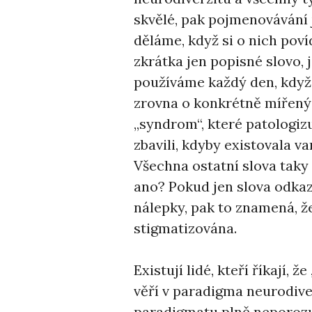
skvělé, pak pojmenovávání 
děláme, když si o nich pov
zkrátka jen popisné slovo, 
používáme každý den, když
zrovna o konkrétně mířený
„syndrom“, které patologizu
zbavili, kdyby existovala va
Všechna ostatní slova tak
ano? Pokud jen slova odkaz
nálepky, pak to znamená, že
stigmatizována.
Existují lidé, kteří říkají, 
věří v paradigma neurodiver
paradigmatu plně neporozu