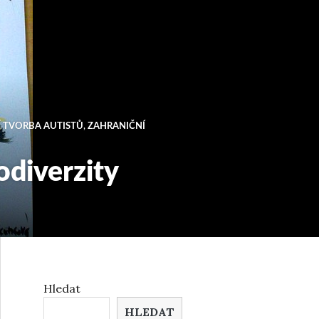
Í TVORBA AUTISTŮ
,
ZAHRANIČNÍ
odiverzity
Hledat
HLEDAT