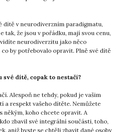
é dítě v neurodiverzním paradigmatu,
je tak, že jsou v pořádku, mají svou cenu,
evidíte neurodiverzitu jako něco
 co by potřebovalo opravit. Plně své dítě
 své dítě, copak to nestačí?
ačí. Alespoň ne tehdy, pokud je vašim
í a respekt vašeho dítěte. Nemůžete
 s někým, koho chcete opravit. A
kdo zbavil své integrální součásti, toho,
k, aniž byste se chtěli zbavit dané osoby