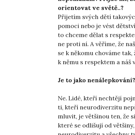
orientovat ve světě..?
Přijetím svých dětí takový
pomoci nebo je vést dětstv
to chceme dělat s respekte
ne proti ní. A věříme, že na
se k někomu chováme tak, 
k němu s respektem a náš v
Je to jako nenálepkování
Ne. Lidé, kteří nechtějí po
ti, kteří neurodiverzitu nep
mluvit, je většinou ten, že s
které se odlišují od většiny
neurodiverzitu a všechny t