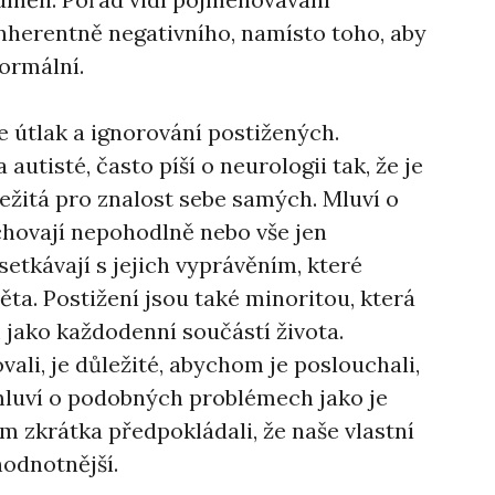
nherentně negativního, namísto toho, aby
normální.
e útlak a ignorování postižených.
autisté, často píší o neurologii tak, že je
ležitá pro znalost sebe samých. Mluví o
 chovají nepohodlně nebo vše jen
setkávají s jejich vyprávěním, které
věta. Postižení jsou také minoritou, která
jako každodenní součástí života.
li, je důležité, abychom je poslouchali,
mluví o podobných problémech jako je
m zkrátka předpokládali, že naše vlastní
hodnotnější.