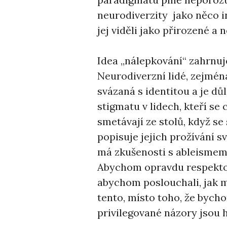
neurodiverzity jako něco i
jej viděli jako přirozené a 
Idea „nálepkování“ zahrnuj
Neurodiverzní lidé, zejména 
svázaná s identitou a je dů
stigmatu v lidech, kteří se
smetávají ze stolů, když se 
popisuje jejich prožívání s
má zkušenosti s ableismem 
Abychom opravdu respektova
abychom poslouchali, jak 
tento, místo toho, že bycho
privilegované názory jsou 