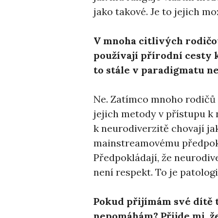
jako takové. Je to jejich m
V mnoha citlivých rodičo
používají přírodní cesty k
to stále v paradigmatu n
Ne. Zatímco mnoho rodičů v
jejich metody v přístupu k 
k neurodiverzitě chovají j
mainstreamovému předpokla
Předpokládají, že neurodiv
není respekt. To je patolog
Pokud přijímám své dítě t
nepomáhám? Přijde mi, že