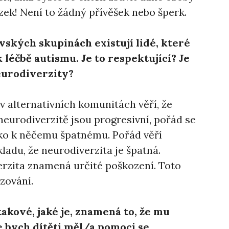
ozek! Není to žádný přívěšek nebo šperk.
vských skupinách existují lidé, které
 léčbě autismu. Je to respektující? Je
eurodiverzity?
 alternativních komunitách věří, že
neurodiverzitě jsou progresivní, pořád se
ako k něčemu špatnému. Pořád věří
du, že neurodiverzita je špatná.
erzita znamená určité poškození. Toto
izování.
akové, jaké je, znamená to, že mu
 bych dítěti měl/a pomoci se