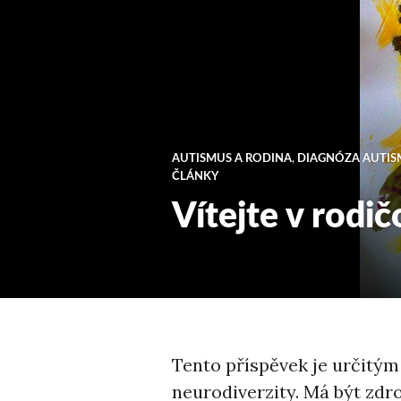
AUTISMUS A RODINA
,
DIAGNÓZA AUTIS
ČLÁNKY
Vítejte v rodi
Tento příspěvek je určitý
neurodiverzity. Má být zdr