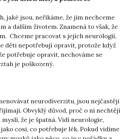
ch, jaké jsou, neříkáme, že jim nechceme
ím a dalším životem. Znamená to však, že
m. Chceme pracovat s jejich neurologií,
še děti nepotřebují opravit, protože když
že potřebuje opravit, nechováme se
ztah je poškozený.
?
jmenovávat neurodiverzitu, jsou nejčastěji
řijímají. Obvyklý důvod, proč o ní nechtějí
i myslí, že je špatná. Vidí neurologie,
, jako cosi, co potřebuje lék. Pokud vidíme
ypy mozků jako něco, co je v pořádku a