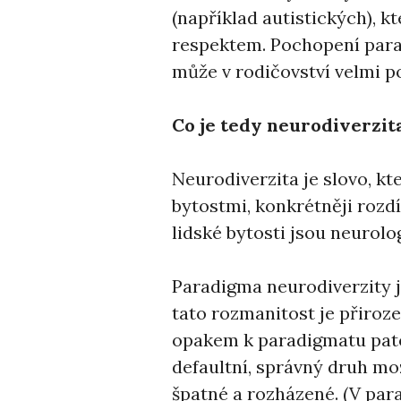
(například autistických), kt
respektem. Pochopení para
může v rodičovství velmi p
Co je tedy neurodiverzit
Neurodiverzita je slovo, kt
bytostmi, konkrétněji rozdí
lidské bytosti jsou neurolo
Paradigma neurodiverzity j
tato rozmanitost je přiroz
opakem k paradigmatu patolo
defaultní, správný druh mo
špatné a rozházené. (V par