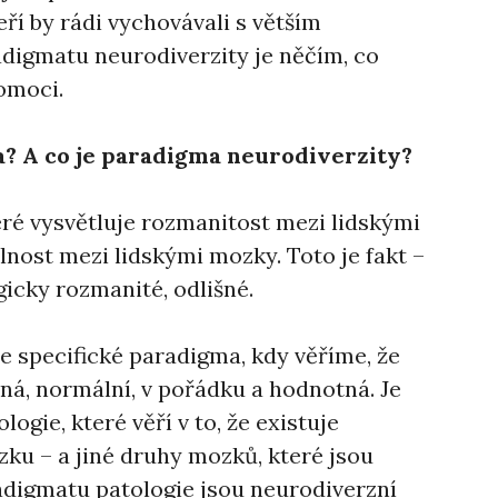
eří by rádi vychovávali s větším
digmatu neurodiverzity je něčím, co
omoci.
a? A co je paradigma neurodiverzity?
eré vysvětluje rozmanitost mezi lidskými
lnost mezi lidskými mozky. Toto je fakt –
gicky rozmanité, odlišné.
e specifické paradigma, kdy věříme, že
ená, normální, v pořádku a hodnotná. Je
gie, které věří v to, že existuje
zku – a jiné druhy mozků, které jsou
adigmatu patologie jsou neurodiverzní