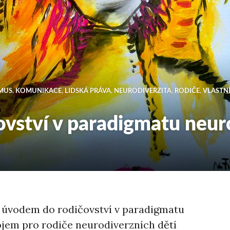
MUS
,
KOMUNIKACE
,
LIDSKÁ PRÁVA
,
NEURODIVERZITA
,
RODIČE
,
VLASTN
čovství v paradigmatu neur
m úvodem do rodičovství v paradigmatu
ojem pro rodiče neurodiverzních dětí