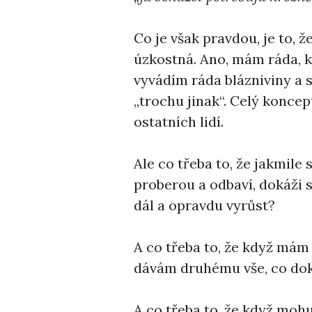
Co je však pravdou, je to, ž
úzkostná. Ano, mám ráda, k
vyvádím ráda blázniviny a
„trochu jinak“. Celý koncep
ostatních lidí.
Ale co třeba to, že jakmil
proberou a odbaví, dokáži s
dál a opravdu vyrůst?
A co třeba to, že když mám 
dávám druhému vše, co dok
A co třeba to, že když moh