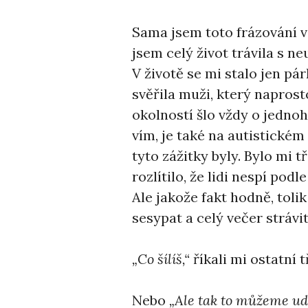
Sama jsem toto frázování 
jsem celý život trávila s n
V životě se mi stalo jen pár
svěřila muži, který naprost
okolností šlo vždy o jedno
vím, je také na autistickém
tyto zážitky byly. Bylo mi
rozlítilo, že lidi nespí podl
Ale jakože fakt hodně, toli
sesypat a celý večer stráv
„Co šílíš,“
říkali mi ostatní 
Nebo
„Ale tak to můžeme udě