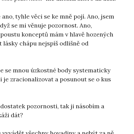
e ano, tyhle věci se ke mně pojí. Ano, jsem
dyž se mi věnuje pozornost. Ano,
 spoustu konceptů mám v hlavě hozených
t lásky chápu nejspíš odlišně od
e se se mnou úzkostné body systematicky
i je zracionalizovat a posunout se o kus
dostatek pozornosti, tak ji násobím a
áži dát?
u vyvádět všechny hovadiny a nebýt za ně