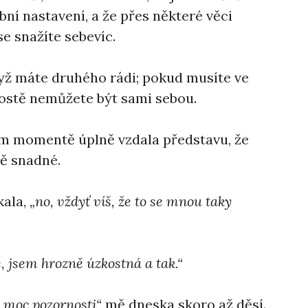
ní nastavení, a že přes některé věci
se snažíte sebevíc.
dyž máte druhého rádi; pokud musíte ve
ostě nemůžete být sami sebou.
ém momentě úplně vzdala představu, že
ě snadné.
kala,
„no, vždyť víš, že to se mnou taky
, jsem hrozně úzkostná a tak.“
ě moc pozornosti“
mě dneska skoro až děsí.