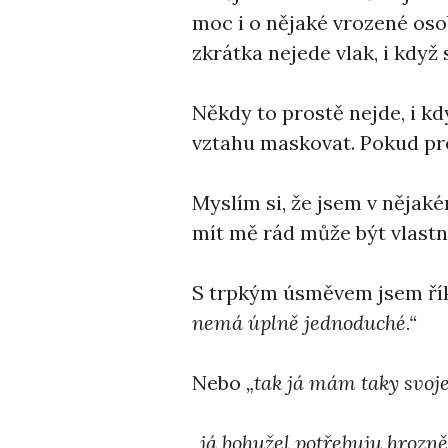
moc i o nějaké vrozené osob
zkrátka nejede vlak, i když 
Někdy to prostě nejde, i k
vztahu maskovat. Pokud pr
Myslím si, že jsem v nějak
mít mě rád může být vlastn
S trpkým úsměvem jsem ří
nemá úplně jednoduché.“
Nebo
„tak já mám taky svoje
„já bohužel potřebuju hrozn