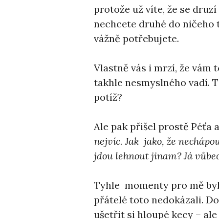
protože už víte, že se druzí
nechcete druhé do ničeho tl
vážně potřebujete.
Vlastně vás i mrzí, že vám 
takhle nesmyslného vadí. Tak
potíž?
Ale pak přišel prostě Péťa a
nejvíc. Jak jako, že nechápou,
jdou lehnout jinam? Já vůbec
Tyhle momenty pro mě byly
přátelé toto nedokázali. D
ušetřit si hloupé kecy – al