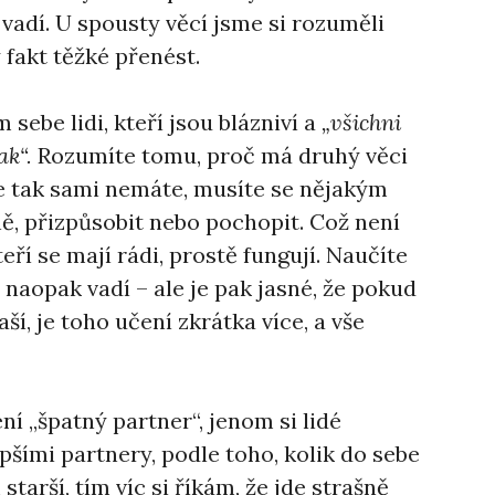
vadí. U spousty věcí jsme si rozuměli
y fakt těžké přenést.
ebe lidi, kteří jsou blázniví a
„všichni
ak“.
Rozumíte tomu, proč má druhý věci
 je tak sami nemáte, musíte se nějakým
, přizpůsobit nebo pochopit. Což není
teří se mají rádi, prostě fungují. Naučíte
 naopak vadí – ale je pak jasné, že pokud
aší, je toho učení zkrátka více, a vše
ní „špatný partner“, jenom si lidé
pšími partnery, podle toho, kolik do sebe
starší, tím víc si říkám, že jde strašně