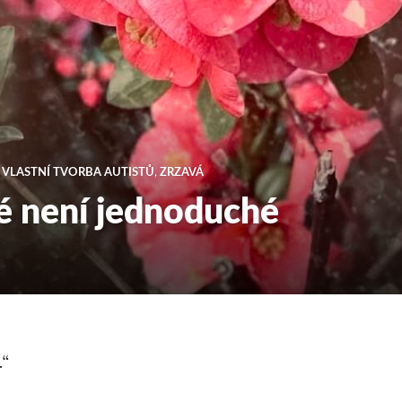
,
VLASTNÍ TVORBA AUTISTŮ
,
ZRZAVÁ
ké není jednoduché
.“