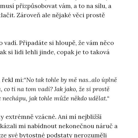
 musí přizpůsobovat vám, a to na sílu, a
ačit. Zároveň ale nějaké věci prostě
to vadí. Připadáte si hloupě, že vám něco
 si lidi lehli jinde, copak je to taková
 řekl mi
:“No tak tohle by mě nas..alo úplně
 co ti na tom vadí? Jak jako, že si prostě
 nechápu, jak tohle může někdo udělat.“
 extrémně vzácné. Ani mí nejbližší
okázali mi nabídnout nekonečnou náruč a
e ze své bytostné podstaty nerozuměli