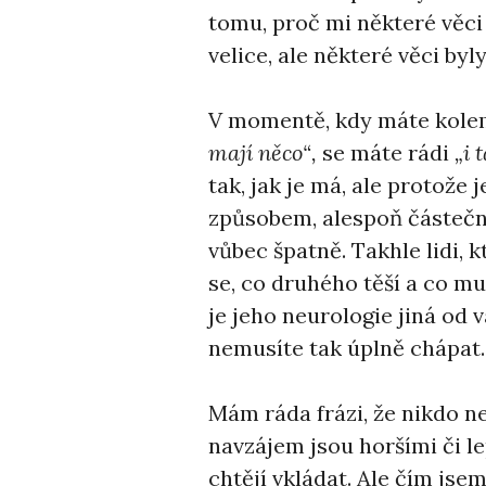
tomu, proč mi některé věci 
velice, ale některé věci byl
V momentě, kdy máte kolem s
mají něco“,
se máte rádi
„i t
tak, jak je má, ale protože
způsobem, alespoň částečně
vůbec špatně. Takhle lidi, k
se, co druhého těší a co mu
je jeho neurologie jiná od v
nemusíte tak úplně chápat.
Mám ráda frázi, že nikdo ne
navzájem jsou horšími či le
chtějí vkládat. Ale čím jsem 