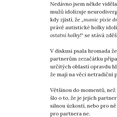
Nedávno jsem někde viděla 
mužů idolizuje neurodiverg
kdy zjistí, že
„manic pixie d
právě autistické holky idol
ostatní holky!“
se stává zdě
V diskusi psala hromada žen
partnerům zezačátku připad
určitých oblastí opravdu hl
že mají na věci netradiční 
Většinou do momentů, než p
šlo o to, že je jejich partn
silnou úzkostí, nebo pro ně
pro partnera ne.