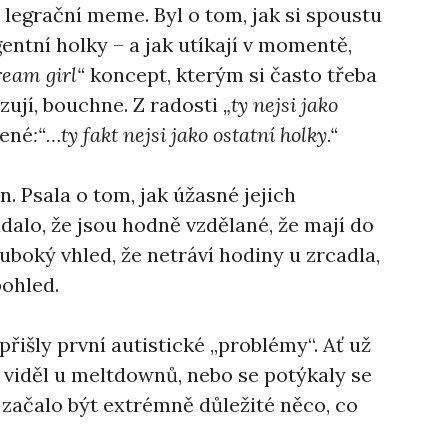
legrační meme. Byl o tom, jak si spoustu
entní holky – a jak utíkají v momentě,
ream girl“
koncept, kterým si často třeba
izují, bouchne. Z radosti
„ty nejsi jako
šené
:“…ty fakt nejsi jako ostatní holky.“
. Psala o tom, jak úžasné jejich
alo, že jsou hodně vzdělané, že mají do
uboký vhled, že netráví hodiny u zrcadla,
pohled.
řišly první autistické „problémy“. Ať už
er viděl u meltdownů, nebo se potýkaly se
 začalo být extrémně důležité něco, co