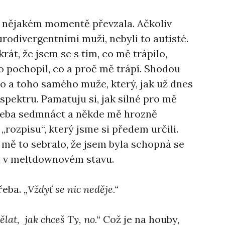
v nějakém momentě převzala. Ačkoliv
eurodivergentními muži, nebyli to autisté.
krát, že jsem se s tím, co mě trápilo,
o pochopil, co a proč mě trápí. Shodou
ho a toho samého muže, který, jak už dnes
 spektru. Pamatuju si, jak silné pro mě
 třeba sedmnáct a někde mě hrozně
e „rozpisu“, který jsme si předem určili.
k mě to sebralo, že jsem byla schopná se
it v meltdownovém stavu.
třeba.
„Vždyť se nic neděje.“
lat, jak chceš Ty, no.“
Což je na houby,