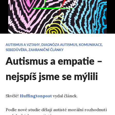
AUTISMUS A VZTAHY
,
DIAGNÓZA AUTISMUS
,
KOMUNIKACE
,
SEBEDŮVĚRA
,
ZAHRANIČNÍ ČLÁNKY
Autismus a empatie –
nejspíš jsme se mýlili
Skvělé!
Huffingtonpost
vydal článek.
Podle nové studie dělají autisté morální rozhodnutí