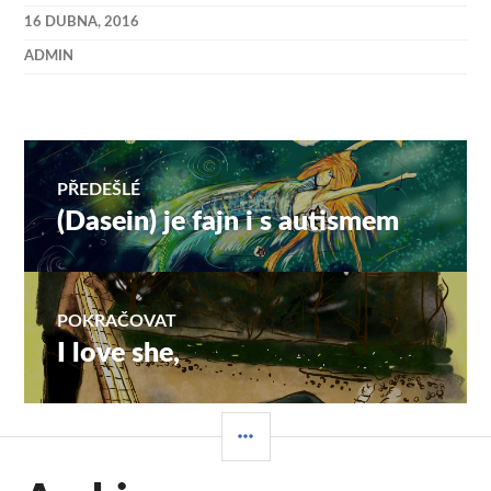
16 DUBNA, 2016
ADMIN
Navigace
PŘEDEŠLÉ
(Dasein) je fajn i s autismem
Předchozí
pro
příspěvek:
příspěvek
POKRAČOVAT
I love she,
Následující
příspěvek:
POSTRANNÍ
PANEL