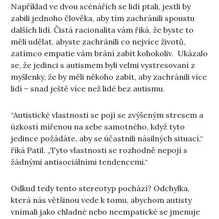
Například ve dvou scénářích se lidí ptali, jestli by
zabili jednoho člověka, aby tím zachránili spoustu
dalších lidí. Čistá racionalita vám říká, že byste to
měli udělat, abyste zachránili co nejvíce životů,
zatímco empatie vám brání zabít kohokoliv. Ukázalo
se, že jedinci s autismem byli velmi vystresovaní z
myšlenky, že by měli někoho zabít, aby zachránili více
lidí – snad ještě více než lidé bez autismu.
“Autistické vlastnosti se pojí se zvýšeným stresem a
úzkostí mířenou na sebe samotného, když tyto
jedince požádáte, aby se účastnili násilných situací,“
říká Patil. „Tyto vlastnosti se rozhodně nepojí s
žádnými antisociálními tendencemi.“
Odkud tedy tento stereotyp pochází? Odchylka,
která nás většinou vede k tomu, abychom autisty
vnímali jako chladné nebo neempatické se jmenuje