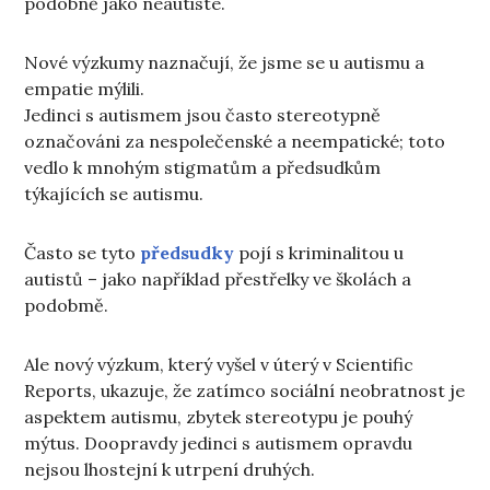
podobně jako neautisté.
Nové výzkumy naznačují, že jsme se u autismu a
empatie mýlili.
Jedinci s autismem jsou často stereotypně
označováni za nespolečenské a neempatické; toto
vedlo k mnohým stigmatům a předsudkům
týkajících se autismu.
Často se tyto
předsudky
pojí s kriminalitou u
autistů – jako například přestřelky ve školách a
podobmě.
Ale nový výzkum, který vyšel v úterý v Scientific
Reports, ukazuje, že zatímco sociální neobratnost je
aspektem autismu, zbytek stereotypu je pouhý
mýtus. Doopravdy jedinci s autismem opravdu
nejsou lhostejní k utrpení druhých.