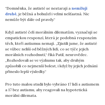
“Domněnka, že autisté se nestarají a
nemilují
druhé,
je běžná a bohužel i velmi nešťastná. Nic
nemůže být dále od pravdy.“
Když autisté čelí morálním dilematům, vyznačují se
empatickou responzí, která je podobná responzím
těch, kteří autismus nemají. „Zjistili jsme, že autisté
se vůbec neliší od běžných lidí, co se týče jejich
morálních rozhodnutí,“ říká Patil, neurovědec.
„Rozhodovali se ve výzkumu tak, aby druhým
způsobili co nejmenší bolest, i když by jejich jednání
přineslo lepší výsledky.“
Pro tuto malou studii bylo vybráno 17 lidí s autismem
a 17 bez autismu, aby reagovali na hypotetická
morální dilemata.