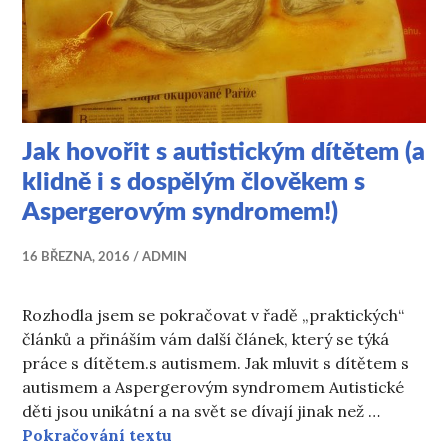
Jak hovořit s autistickým dítětem (a
klidně i s dospělým člověkem s
Aspergerovým syndromem!)
16 BŘEZNA, 2016
ADMIN
Rozhodla jsem se pokračovat v řadě „praktických“
článků a přináším vám další článek, který se týká
práce s dítětem.s autismem. Jak mluvit s dítětem s
autismem a Aspergerovým syndromem Autistické
děti jsou unikátní a na svět se dívají jinak než …
Jak hovořit s autistickým dítěte
Pokračování textu