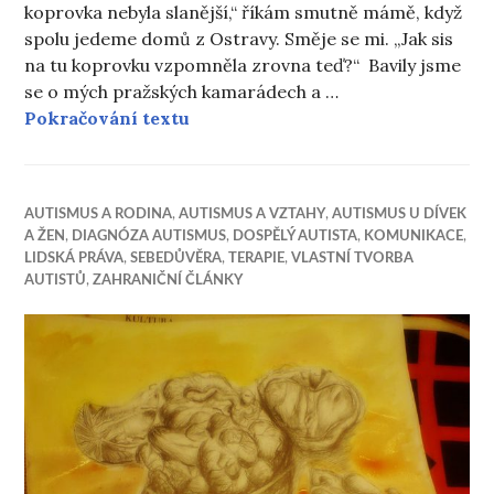
koprovka nebyla slanější,“ říkám smutně mámě, když
spolu jedeme domů z Ostravy. Směje se mi. „Jak sis
na tu koprovku vzpomněla zrovna teď?“ Bavily jsme
se o mých pražských kamarádech a …
Autistická logika
Pokračování textu
AUTISMUS A RODINA
,
AUTISMUS A VZTAHY
,
AUTISMUS U DÍVEK
A ŽEN
,
DIAGNÓZA AUTISMUS
,
DOSPĚLÝ AUTISTA
,
KOMUNIKACE
,
LIDSKÁ PRÁVA
,
SEBEDŮVĚRA
,
TERAPIE
,
VLASTNÍ TVORBA
AUTISTŮ
,
ZAHRANIČNÍ ČLÁNKY