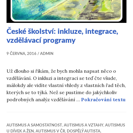
České školství: inkluze, integrace,
vzdělávací programy
9 ČERVNA, 2016
ADMIN
Už dlouho si říkám, že bych mohla napsat něco o
vzdělávání. O inkluzi a integraci se teď čte všude,
málokdy ale vidíte vlastní vhledy z vlastních řad těch,
kterých se to týká. Než se pustíme do jakýchkoliv
Čes
podrobných analýz vzdělávání …
Pokračování textu
AUTISMUS A SAMOSTATNOST
,
AUTISMUS A VZTAHY
,
AUTISMUS
U DÍVEK A ŽEN
,
AUTISMUS V ČR
,
DOSPĚLÝ AUTISTA
,