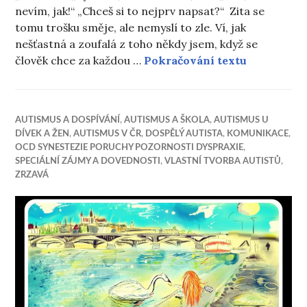
nevím, jak!“ „Chceš si to nejprv napsat?“ Zita se
tomu trošku směje, ale nemyslí to zle. Ví, jak
nešťastná a zoufalá z toho někdy jsem, když se
Proč je řeč
člověk chce za každou …
Pokračování textu
AUTISMUS A DOSPÍVÁNÍ
,
AUTISMUS A ŠKOLA
,
AUTISMUS U
DÍVEK A ŽEN
,
AUTISMUS V ČR
,
DOSPĚLÝ AUTISTA
,
KOMUNIKACE
,
OCD SYNESTEZIE PORUCHY POZORNOSTI DYSPRAXIE
,
SPECIÁLNÍ ZÁJMY A DOVEDNOSTI
,
VLASTNÍ TVORBA AUTISTŮ
,
ZRZAVÁ