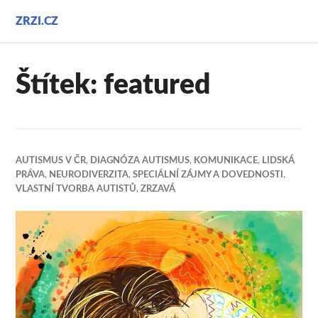
Přejít
ZRZI.CZ
k
obsahu
webu
Štítek:
featured
AUTISMUS V ČR
,
DIAGNÓZA AUTISMUS
,
KOMUNIKACE
,
LIDSKÁ
PRÁVA
,
NEURODIVERZITA
,
SPECIÁLNÍ ZÁJMY A DOVEDNOSTI
,
VLASTNÍ TVORBA AUTISTŮ
,
ZRZAVÁ