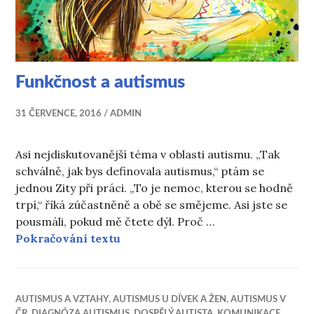
Funkčnost a autismus
31 ČERVENCE, 2016
ADMIN
Asi nejdiskutovanější téma v oblasti autismu. „Tak
schválně, jak bys definovala autismus,“ ptám se
jednou Zity při práci. „To je nemoc, kterou se hodně
trpí,“ říká zúčastněně a obě se smějeme. Asi jste se
pousmáli, pokud mě čtete dýl. Proč …
Funkčnost a autismus
Pokračování textu
AUTISMUS A VZTAHY
,
AUTISMUS U DÍVEK A ŽEN
,
AUTISMUS V
ČR
,
DIAGNÓZA AUTISMUS
,
DOSPĚLÝ AUTISTA
,
KOMUNIKACE
,