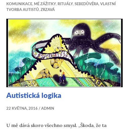
KOMUNIKACE
,
MÉ ZÁŽITKY
,
RITUÁLY
,
SEBEDŮVĚRA
,
VLASTNÍ
TVORBA AUTISTŮ
,
ZRZAVÁ
Autistická logika
22 KVĚTNA, 2016
ADMIN
U mě dává skoro všechno smysl. „Škoda, že ta