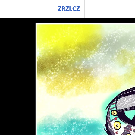
Přejít
ZRZI.CZ
k
obsahu
webu