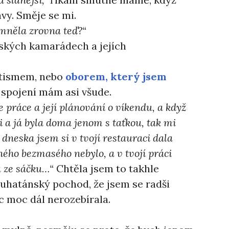
vy. Směje se mi.
omněla zrovna teď?“
žských kamarádech a jejích
autismem, nebo
oborem, který jsem
le spojení mám asi všude.
je práce a její plánování o víkendu, a když
i a já byla doma jenom s taťkou, tak mi
 dneska jsem si v tvojí restauraci dala
ného bezmasého nebylo, a v tvojí práci
a ze sáčku…“
Chtěla jsem to takhle
louhatánský pochod, že jsem se radši
c moc dál nerozebírala.