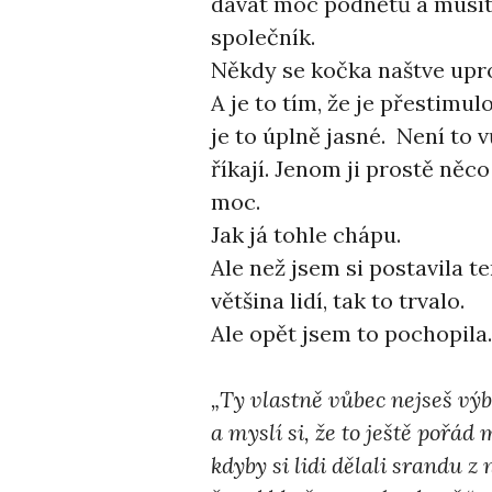
dávat moc podnětů a musíte 
společník.
Někdy se kočka naštve upro
A je to tím, že je přestimu
je to úplně jasné. Není to v
říkají. Jenom ji prostě něc
moc.
Jak já tohle chápu.
Ale než jsem si postavila te
většina lidí, tak to trvalo.
Ale opět jsem to pochopila.
„Ty vlastně vůbec nejseš výb
a myslí si, že to ještě pořád
kdyby si lidi dělali srandu z