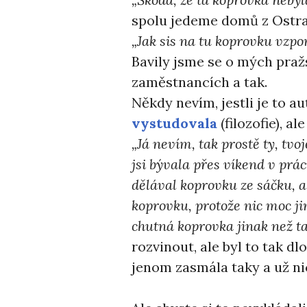
spolu jedeme domů z Ostra
„Jak sis na tu koprovku vzp
Bavily jsme se o mých pra
zaměstnancích a tak.
Někdy nevím, jestli je to 
vystudovala
(filozofie), a
„Já nevím, tak prostě ty, tvo
jsi bývala přes víkend v prác
dělával koprovku ze sáčku, a
koprovku, protože nic moc ji
chutná koprovka jinak než t
rozvinout, ale byl to tak d
jenom zasmála taky a už ni