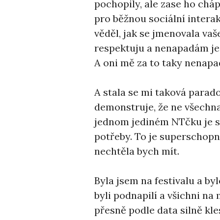
pochopily, ale zase ho cháp
pro běžnou sociální interak
věděl, jak se jmenovala vaš
respektuju a nenapadám je 
A oni mě za to taky nenapa
A stala se mi taková parado
demonstruje, že ne všechna 
jednom jediném NTčku je sc
potřeby. To je superschopn
nechtěla bych mít.
Byla jsem na festivalu a by
byli podnapilí a všichni na 
přesně podle data silně kl