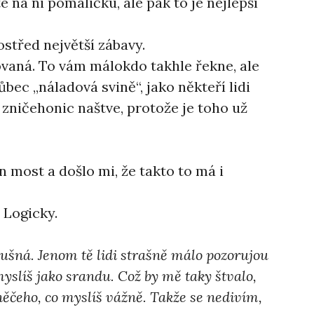
na ni pomaličku, ale pak to je nejlepší
střed největší zábavy.
lovaná. To vám málokdo takhle řekne, ale
ůbec „náladová svině“, jako někteří lidi
o zničehonic naštve, protože je toho už
n most a došlo mi, že takto to má i
 Logicky.
ušná. Jenom tě lidi strašně málo pozorujou
 myslíš jako srandu. Což by mě taky štvalo,
 něčeho, co myslíš vážně. Takže se nedivím,