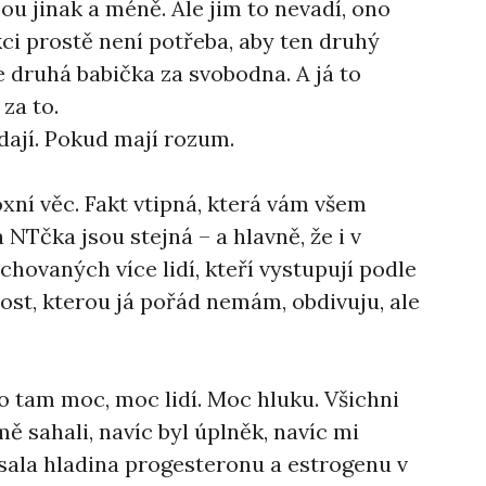
ou jinak a méně. Ale jim to nevadí, ono
ci prostě není potřeba, aby ten druhý
e druhá babička za svobodna. A já to
za to.
dají. Pokud mají rozum.
xní věc. Fakt vtipná, která vám všem
NTčka jsou stejná – a hlavně, že i v
hovaných více lidí, kteří vystupují podle
ost, kterou já pořád nemám, obdivuju, ale
lo tam moc, moc lidí. Moc hluku. Všichni
mě sahali, navíc byl úplněk, navíc mi
esala hladina progesteronu a estrogenu v