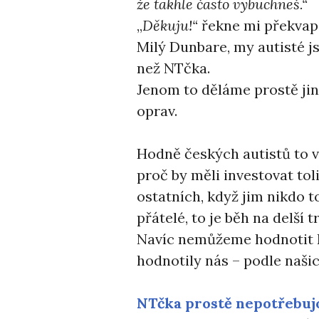
že takhle často vybuchneš.“
„
Děkuju!“
řekne mi překvap
Milý Dunbare, my autisté j
než NTčka.
Jenom to děláme prostě jina
oprav.
Hodně českých autistů to vid
proč by měli investovat to
ostatních, když jim nikdo t
přátelé, to je běh na delší tr
Navíc nemůžeme hodnotit N
hodnotily nás – podle naši
NTčka prostě nepotřebujo