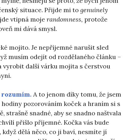
i mylně, nesměju se proto, že bych jenom
enský situace. Přijde mi to
genuinely
ijde vtipná moje
randomness,
protože
roveň mi dává smysl.
ké mojito. Je nepříjemné narušit sled
když musím odejít od rozdělaného článku –
la vyrobit další várku mojita s čerstvou
yni.
m rozumím.
A to jenom díky tomu, že jsem
é hodiny pozorováním koček a hraním si s
ě, strašně snadné, aby se snadno naštvala
 chvílí přišlo příjemné. Kočka vás bude
, když dělá něco, co ji baví, nesmíte jí