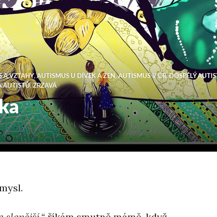
 A VZTAHY
,
AUTISMUS U DÍVEK A ŽEN
,
AUTISMUS V ČR
,
DOSPĚLÝ AUTIS
A AUTISTŮ
,
ZRZAVÁ
ika
mysl.
a slanější,“
říkám smutně mámě, když