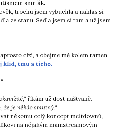
 autismem smrťák.
ověk, trochu jsem vybuchla a nahlas si
adla ze stanu. Sedla jsem si tam a už jsem
naprosto cizí, a obejme mě kolem ramen,
j klid, tmu a ticho.
.“
 okamžitě,“
říkám už dost naštvaně.
, že je někdo smutný.“
ovat někomu celý koncept meltdownů,
adíkovi na nějakým mainstreamovým