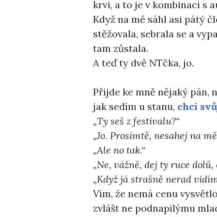
krvi, a to je v kombinaci s
Když na mě sáhl asi pátý čl
stěžovala, sebrala se a vyp
tam zůstala.
A teď ty dvě NTčka, jo.
Přijde ke mně nějaký pán, 
jak sedím u stanu,
chci svů
„Ty seš z festivalu?“
„Jo. Prosímtě, nesahej na mě
„Ale no tak.“
„Ne, vážně, dej ty ruce dolů,
„Když já strašně nerad vidím
Vím, že nemá cenu vysvětl
zvlášt ne podnapilýmu ml