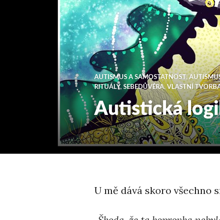
AUTISMUS A SAMOSTATNOST
,
AUTISMUS
RITUÁLY
,
SEBEDŮVĚRA
,
VLASTNÍ TVORB
Autistická log
U mě dává skoro všechno s
„Škoda, že ta koprovka nebyl