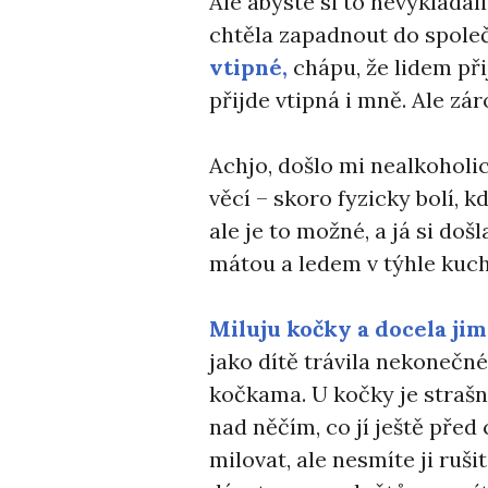
Ale abyste si to nevykládal
chtěla zapadnout do společ
vtipné,
chápu, že lidem př
přijde vtipná i mně. Ale zá
Achjo, došlo mi nealkoholic
věcí – skoro fyzicky bolí, 
ale je to možné, a já si doš
mátou a ledem v týhle kuch
Miluju kočky a docela ji
jako dítě trávila nekonečn
kočkama. U kočky je strašn
nad něčím, co jí ještě před
milovat, ale nesmíte ji rušit