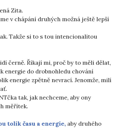
ená Zita.
sme v chápání druhých možná ještě lepší
k. Takže si to s tou intencionalitou
í černě. Říkají mi, proč by to měli dělat,
lik energie do drobnohledu chování
olik energie zpětně nevrací. Jenomže, milí
ať.
Tčka tak, jak nechceme, aby ony
ch měřítek.
u tolik času a energie,
aby druhého