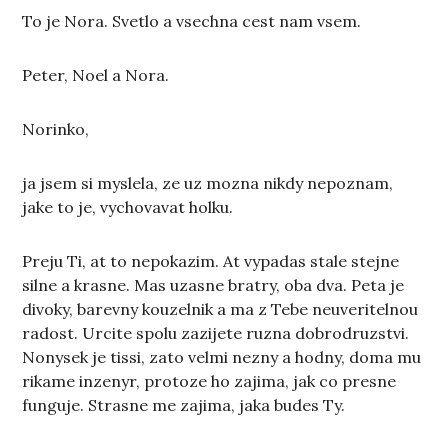
To je Nora. Svetlo a vsechna cest nam vsem.
Peter, Noel a Nora.
Norinko,
ja jsem si myslela, ze uz mozna nikdy nepoznam,
jake to je, vychovavat holku.
Preju Ti, at to nepokazim. At vypadas stale stejne
silne a krasne. Mas uzasne bratry, oba dva. Peta je
divoky, barevny kouzelnik a ma z Tebe neuveritelnou
radost. Urcite spolu zazijete ruzna dobrodruzstvi.
Nonysek je tissi, zato velmi nezny a hodny, doma mu
rikame inzenyr, protoze ho zajima, jak co presne
funguje. Strasne me zajima, jaka budes Ty.