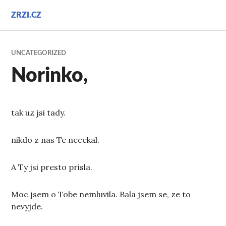
Přejít
ZRZI.CZ
k
obsahu
webu
UNCATEGORIZED
Norinko,
tak uz jsi tady.
nikdo z nas Te necekal.
A Ty jsi presto prisla.
Moc jsem o Tobe nemluvila. Bala jsem se, ze to
nevyjde.