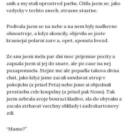
snih a my stali uprostred parku. Citila jsem se, jako
vzdycky v techto snech, strasne stastne.
Podivala jsem se na nebe a na nem byly nadherne
ohnostroje, a kdyz skoncily, objevila se jeste
krasnejsi polarni zare a, opet, spousta hvezd.
Ze snu jsem mela par dni moc prijemne pocity a
zapsala jsem si jej do snare, ale po case na nej
pozapomnela. Stejne me ale popadla takova divna
chut, jako kdyz jsme zacali sundavat strop v
pokojicku (a prisel Peta) nebo jsme si objednali
prestavbu cele koupelny (a prisel pak Nono). Tak
jsem sebrala svoje bouraci kladivo, sla do obyvaku a
zacala strhavat vsechny obklady i sadrokartonovy
zdi.
“Mamo?”