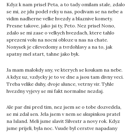
Kdyz k nam prisel Peta, a to tady omilam stale, zdalo
se mi, ze jdu podel reky u nas, podivam se na nebe a
vidim nadherne velke hvezdy a blaznive komety.
Presne takove, jako jsi ty, Peto. Nez prisel Nono,
zdalo se mi zase o velkych hvezdach, ktere tahlo
sprezeni volu na nocni obloze u nas na chate.
Nonysek je cilevedomy a tvrdohlavy a na to, jak
spatny mel start, tahne jako byk.
Ja mam malokdy sny, ve kterych se koukam na nebe.
A kdyz uz, vzdycky je to ve dne a jsou tam divny veci.
Treba velike duhy, dvoje slunce, vetrny vir. Tyhle
hvezdny vyjevy se mi fakt normalne nezdaj.
Ale par dni pred tim, nez jsem se o tobe dozvedela,
se mi zdal sen. Jela jsem v nem se skupinkou pratel
na Island. Meli jsme slavit Silvestr a novy rok. Kdyz
jsme prijeli, byla noc. Vsude byl cerstve napadany