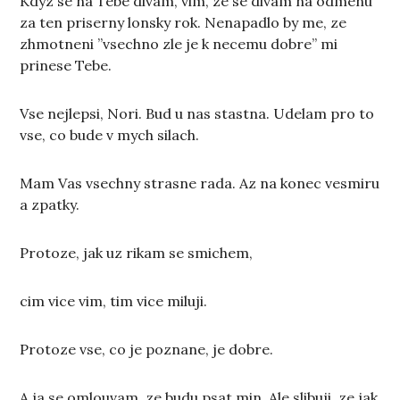
Kdyz se na Tebe divam, vim, ze se divam na odmenu
za ten priserny lonsky rok. Nenapadlo by me, ze
zhmotneni ”vsechno zle je k necemu dobre” mi
prinese Tebe.
Vse nejlepsi, Nori. Bud u nas stastna. Udelam pro to
vse, co bude v mych silach.
Mam Vas vsechny strasne rada. Az na konec vesmiru
a zpatky.
Protoze, jak uz rikam se smichem,
cim vice vim, tim vice miluji.
Protoze vse, co je poznane, je dobre.
A ja se omlouvam, ze budu psat min. Ale slibuji, ze jak