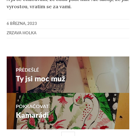
vyrostou, vratim se za vami.
6 BŘEZNA, 2023
ZRZAVA HOLKA
Navigace
PŘEDEŠLÉ
Ty jsi moc muž
Předchozí
pro
příspěvek:
příspěvek
POKRAČOVAT
Kamarádi
Následující
příspěvek: