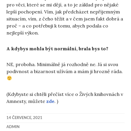
pro věci, které se mi dějí, a to je základ pro nějaké
lepší pochopení. Vím, jak předcházet nepříjemným
situacím, vím, z čeho těžit a v čem jsem fakt dobrá a
proč – a co potřebuji k tomu, abych podala co
nejlepší výkon.
A kdybys mohla být normální, brala bys to?
NE, proboha. Minimálně já rozhodně ne. Já si svou
podivnost a bizarnost užívám a mám ji hrozně ráda.
(Kdybyste si chtěli přečíst více o Živých knihovnách v
Amnesty, můžete
zde
. )
14 ČERVENCE, 2021
ADMIN