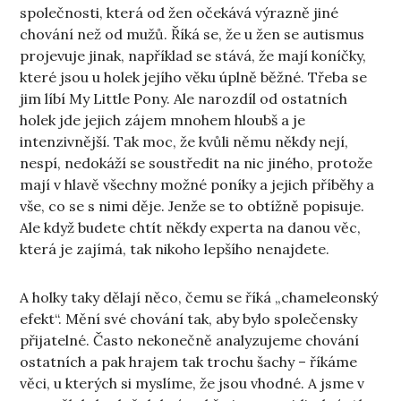
společnosti, která od žen očekává výrazně jiné
chování než od mužů. Říká se, že u žen se autismus
projevuje jinak, například se stává, že mají koníčky,
které jsou u holek jejího věku úplně běžné. Třeba se
jim líbí My Little Pony. Ale narozdíl od ostatních
holek jde jejich zájem mnohem hloubš a je
intenzivnější. Tak moc, že kvůli němu někdy nejí,
nespí, nedokáží se soustředit na nic jiného, protože
mají v hlavě všechny možné poníky a jejich příběhy a
vše, co se s nimi děje. Jenže se to obtížně popisuje.
Ale když budete chtít někdy experta na danou věc,
která je zajímá, tak nikoho lepšího nenajdete.
A holky taky dělají něco, čemu se říká „chameleonský
efekt“. Mění své chování tak, aby bylo společensky
přijatelné. Často nekonečně analyzujeme chování
ostatních a pak hrajem tak trochu šachy – říkáme
věci, u kterých si myslíme, že jsou vhodné. A jsme v