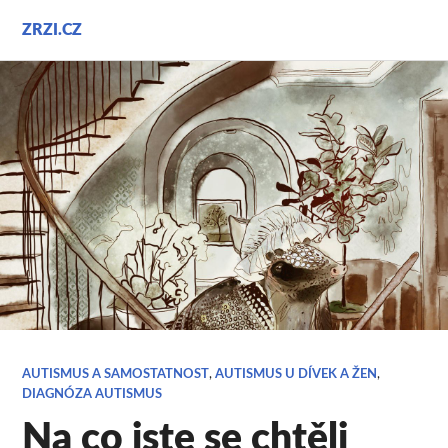
Přejít
ZRZI.CZ
k
obsahu
webu
AUTISMUS A SAMOSTATNOST
,
AUTISMUS U DÍVEK A ŽEN
,
DIAGNÓZA AUTISMUS
Na co jste se chtěli