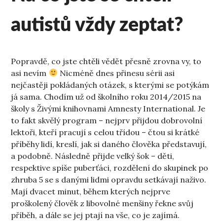
autistů vždy zeptat?
Popravdě, co jste chtěli vědět přesně zrovna vy, to
asi nevím
Nicméně dnes přinesu sérii asi
nejčastěji pokládaných otázek, s kterými se potýkám
já sama. Chodím už od školního roku 2014/2015 na
školy s Živými knihovnami Amnesty International. Je
to fakt skvělý program – nejprv přijdou dobrovolní
lektoři, kteří pracují s celou třídou – čtou si krátké
příběhy lidí, kreslí, jak si daného člověka představují,
a podobně. Následně přijde velký šok – děti,
respektive spíše puberťáci, rozdělení do skupinek po
zhruba 5 se s danými lidmi opravdu setkávají naživo.
Mají dvacet minut, během kterých nejprve
proškolený člověk z libovolné menšiny řekne svůj
příběh, a dále se jej ptají na vše, co je zajímá.