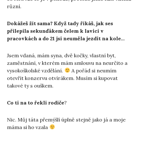
různí.
Dokážeš žít sama? Když tady říkáš, jak ses
přilepila sekunďákem čelem k lavici v
pracovkách a do 21 jsi neuměla jezdit na kole…
Jsem vdaná, mám syna, dvě kočky, vlastní byt,
zaměstnání, v kterém mám smlouvu na neurčito a
vysokoškolské vzdělání.
A pořád si neumím
otevřít konzervu otvírákem. Musím si kupovat
takové ty s ouškem.
Co ti na to řekli rodiče
?
Nic. Můj táta přemýšlí úplně stejně jako já a moje
máma si ho vzala