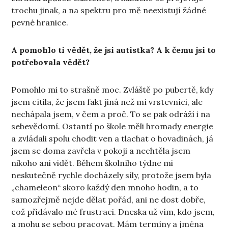
trochu jinak, a na spektru pro mě neexistují žádné
pevné hranice.
A pomohlo ti vědět, že jsi autistka? A k čemu jsi to
potřebovala vědět?
Pomohlo mi to strašně moc. Zvláště po pubertě, kdy
jsem cítila, že jsem fakt jiná než mí vrstevníci, ale
nechápala jsem, v čem a proč. To se pak odráží i na
sebevědomí. Ostantí po škole měli hromady energie
a zvládali spolu chodit ven a tlachat o hovadinách, já
jsem se doma zavřela v pokoji a nechtěla jsem
nikoho ani vidět. Během školního týdne mi
neskutečně rychle docházely síly, protože jsem byla
„chameleon“ skoro každý den mnoho hodin, a to
samozřejmě nejde dělat pořád, ani ne dost dobře,
což přidávalo mé frustraci. Dneska už vím, kdo jsem,
a mohu se sebou pracovat. Mám termíny a jména