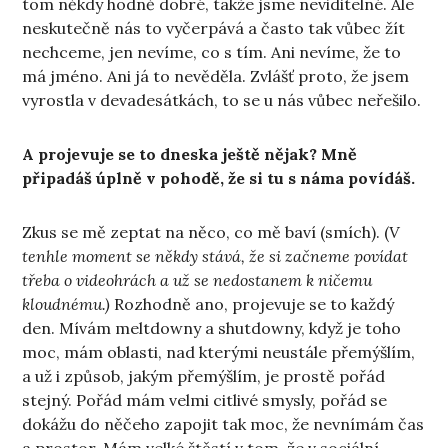
tom někdy hodně dobré, takže jsme neviditelné. Ale
neskutečně nás to vyčerpává a často tak vůbec žít
nechceme, jen nevíme, co s tím. Ani nevíme, že to
má jméno. Ani já to nevěděla. Zvlášť proto, že jsem
vyrostla v devadesátkách, to se u nás vůbec neřešilo.
A projevuje se to dneska ještě nějak? Mně
připadáš úplně v pohodě, že si tu s náma povídáš.
Zkus se mě zeptat na něco, co mě baví (smích). (
V
tenhle moment se někdy stává, že si začneme povídat
třeba o videohrách a už se nedostanem k ničemu
kloudnému.)
Rozhodně ano, projevuje se to každý
den. Mívám meltdowny a shutdowny, když je toho
moc, mám oblasti, nad kterými neustále přemýšlím,
a už i způsob, jakým přemýšlím, je prostě pořád
stejný. Pořád mám velmi citlivé smysly, pořád se
dokážu do něčeho zapojit tak moc, že nevnímám čas
a prostor. Mám velké štěstí v tom, že v sociální