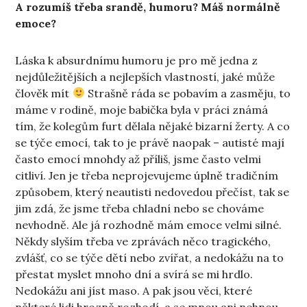
A rozumíš třeba srandě, humoru? Máš normálně
emoce?
Láska k absurdnímu humoru je pro mě jedna z
nejdůležitějších a nejlepších vlastností, jaké může
člověk mít
Strašně ráda se pobavím a zasměju, to
máme v rodině, moje babička byla v práci známá
tím, že kolegům furt dělala nějaké bizarní žerty. A co
se týče emocí, tak to je právě naopak – autisté mají
často emocí mnohdy až příliš, jsme často velmi
citliví. Jen je třeba neprojevujeme úplně tradičním
způsobem, který neautisti nedovedou přečíst, tak se
jim zdá, že jsme třeba chladní nebo se chováme
nevhodně. Ale já rozhodně mám emoce velmi silné.
Někdy slyším třeba ve zprávách něco tragického,
zvlášť, co se týče dětí nebo zvířat, a nedokážu na to
přestat myslet mnoho dní a svírá se mi hrdlo.
Nedokážu ani jíst maso. A pak jsou věci, které
některé lidi hrozně rozhodí, a se mnou ani nehnou –