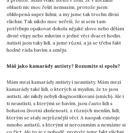
oblasti nic moc řešit nemusím, protože jsem
obklopená super lidmi, a my jsme tak trochu divní
všichni. Tak nikdo moc neřeší, že si sem tam
potřebuju opakovat dokola nějaké slovo nebo dělám
divné vtipy nebo mluvím o jedné věci dvacet hodin.
Autisti jsou taky lidi, a jsme různí, a já se třeba fakt
hodně ráda bavím a směju.
Máš jako kamarády autisty? Rozumíte si spolu?
Mám mezi kamarády autisty i neautisty. Mám mezi
kamarády také lidi, o kterých si myslím, že to jsou
autisti, ale nikdy nebyli diagnostikovaní (smích). Ale i
ti neautisti, s kterými se bavím, jsou často lidi s
bohatou životní zkušeností, z různých menšin, lidi,
kterým se staly nejrůznější věci. A naopak existuje
mnoho autistů, s kterými si nerozumím a nemáme si
co říct. Ale to je v pohodě, protože jsme fakt všichni