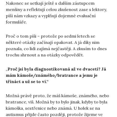
Nakonec se setkají ještě s dalším zástupcem
menšiny a reflektují celou zkušenost zase s lektory,
píší nám vzkazy a vyplňují dojemné evaluační
formuláře.
Proč o tom píši – protože po sedmi letech se
některé otázky začínají opakovat. A já díky nim
poznala, co lidi zajímá nejčastěji. A zkusím to dnes
trochu shrnout a na otázky odpovědět.
„
Proč jsi byla diagnostikovaná až ve dvaceti? Já
mám kámoše/známého/bratrance a jemu je
třináct a už se to ví.“
Možná právě proto, že máš kámoše, známého, nebo
bratrance, víš. Možná by to bylo jinak, kdyby to byla
kámoška, sestřenice nebo známá. U holek se na
autismus přijde často později, protože žijeme ve