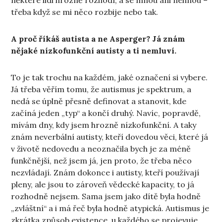
třeba když se mi něco rozbije nebo tak.
A proč říkáš autista a ne Asperger? Já znám
nějaké nízkofunkční autisty a ti nemluví.
To je tak trochu na každém, jaké označení si vybere.
Já třeba věřím tomu, že autismus je spektrum, a
nedá se úplně přesně definovat a stanovit, kde
začíná jeden „typ“ a končí druhý. Navíc, popravdě,
mívám dny, kdy jsem hrozně nízkofunkční. A taky
znám neverbální autisty, kteří dovedou věci, které já
v životě nedovedu a neoznačila bych je za méně
funkčnější, než jsem já, jen proto, že třeba něco
nezvládají. Znám dokonce i autisty, kteří používají
pleny, ale jsou to zároveň vědecké kapacity, to já
rozhodně nejsem. Sama jsem jako dítě byla hodně
„zvláštní“ a i má řeč byla hodně atypická. Autismus je
zkrátka způsob existence, u každého se projevuje