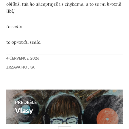
oblíbíš, tak ho akceptuješ i s chybama, a to se mi hrozně
líbí,”
to sedlo
to opravdu sedlo.
4 ČERVENCE, 2026
ZRZAVA HOLKA
Navigace
PŘEDEŠLÉ
Vlasy
Předchozí
pro
příspěvek: