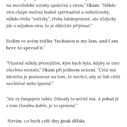
na mezilidské vztahy společné s vírou,”
říkám. “
Někdo
víru chápe možná hodně spirituálně a nábožensky,
někdo třeba “světsky”, třeba lidskoprávně, ale vždycky
jde o nějakou víru, že je důležité přijímat.”
Sedím ve svém tričku “Inclusion is my Jam, and I am
here to spread it.”
“Vlastně někdy přemýšlím, kým bych byla, kdyby se toto
všechno nestalo,”
říkám při jednom sezení.
“Celá má
identita je postavená na tom, že nechci, aby se lidi cítili
nechtěně nebo špatně.”
“Ale vy fungujete takto. Důvody to určitě má. A pokud je
v tom člověku dobře, je to správné.”
Nevím, co bych celé dny jinak dělala.