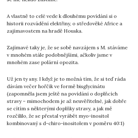
A vlastně to celé vede k dlouhému povídání si o
historii rozvádění elektřiny, o středověké Africe a
zajímavostem na hradě Houska.
Zajímavé taky je, že se sobě navzájem s M. stáváme
v mnohém stále podobnějšími, ačkoliv jsme v
mnohém zase polární opozita.
Už jen ty sny. I když je to možná tím, že si teď ráda
dávám večer hořčík ve formě bisglycinátu
(zapomněla jsem ještě na povídání o doplňcích
stravy – mimochodem je až neuvěřitelné, jak dobře
se cítím s některými doplňky stravy, a jak mě
rozčílilo, že se přestal vyrábět myo-inositol
kombinovaný s d-chiro-inositolem v poměru 40:1)