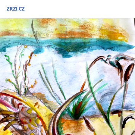
Přejít
ZRZI.CZ
k
obsahu
webu