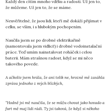
Každý den cítím mnoho vděku a radosti. Už jen to,
že můžeme. Už jen to, že se máme.
Neuvěřitelné, že jsou lidi, kteří mě dokáží přijímat v
celku, se vším, i s hlubokým pochopením.
Naučila jsem se po drobné elektrikařině
(namontovala jsem vidlici!) i drobné vodoinstalační
práce. Teď umím nainstalovat roháček i celou
baterii. Mám strašnou radost, když se mi něco
takového povede.
A ačkoliv jsem hrála, že ani tolik ne, hrozně mě zasáhla
zpráva jednoho z mých blízkých,
“Hodně jsi mě naučila, že se můžu chovat jako hovado a
furt mě maj lidi rádi. Ty jsi taková, že když si někoho