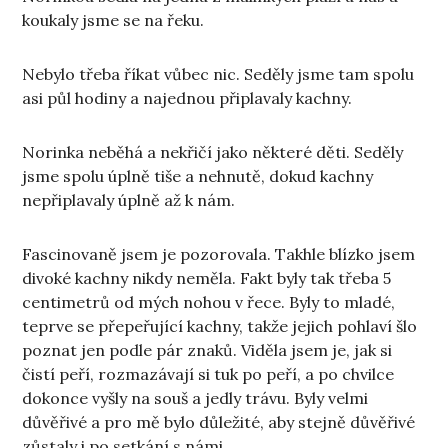
koukaly jsme se na řeku.
Nebylo třeba říkat vůbec nic. Seděly jsme tam spolu
asi půl hodiny a najednou připlavaly kachny.
Norinka neběhá a nekřičí jako některé děti. Seděly
jsme spolu úplně tiše a nehnutě, dokud kachny
nepřiplavaly úplně až k nám.
Fascinovaně jsem je pozorovala. Takhle blízko jsem
divoké kachny nikdy neměla. Fakt byly tak třeba 5
centimetrů od mých nohou v řece. Byly to mladé,
teprve se přepeřující kachny, takže jejich pohlaví šlo
poznat jen podle pár znaků. Viděla jsem je, jak si
čistí peří, rozmazávají si tuk po peří, a po chvilce
dokonce vyšly na souš a jedly trávu. Byly velmi
důvěřivé a pro mě bylo důležité, aby stejně důvěřivé
zůstaly i po setkání s námi.