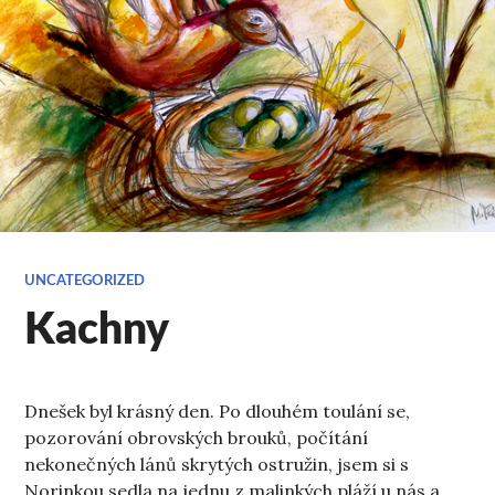
UNCATEGORIZED
Kachny
Dnešek byl krásný den. Po dlouhém toulání se,
pozorování obrovských brouků, počítání
nekonečných lánů skrytých ostružin, jsem si s
Norinkou sedla na jednu z malinkých pláží u nás a