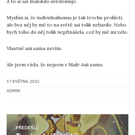
A to si asi málokdo uvědomuje.
Myslím si, že individualismus je tak trochu prokletí,
ale bez něj by mě to na světě asi tolik nebavilo. Nebo
bych toho do něj tolik nepřinášela, což by mě mrzelo.
Vlastně ani sama nevím.
Ale jsem ráda, že nejsem v Malé Asii sama.
17 KVĚTNA, 2022
ADMIN
Navigace
PŘEDEŠLÉ