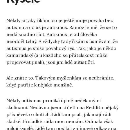
Někdy si taky říkám, co je ještě moje povaha bez
autismu a co už je autismus. Samozřejmě, že se to
nedá snadno říct. Autismus je od člověka
neoddělitelný. A vždycky tady říkám s úsměvem, že
autismus je spíše povahový rys. Tak, jako je někdo
kamarádský (a u každého se přátelskost může
projevovat jinak), jsou jiní lidé autističtí.
Ale znáte to. Takovým myšlenkám se neubráníte,
když patříte k nějaké menšině.
Někdy autismus proniká úplně nečekanými
skulinami. Nedávno jsem si četla na Redditu nějaký
příspěvek o chutích. Lidi tam psali, jak mají rádi
sladké. Já sladké ráda moc nemám. Odmala však
miluji kyselé. Lidé tam posílali zajímavé odkazy na