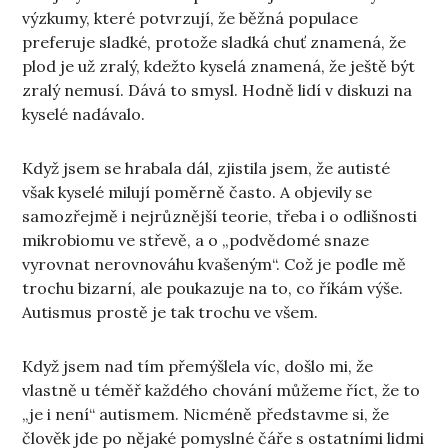
výzkumy, které potvrzují, že běžná populace
preferuje sladké, protože sladká chuť znamená, že
plod je už zralý, kdežto kyselá znamená, že ještě být
zralý nemusí. Dává to smysl. Hodně lidí v diskuzi na
kyselé nadávalo.
Když jsem se hrabala dál, zjistila jsem, že autisté
však kyselé milují poměrně často. A objevily se
samozřejmě i nejrůznější teorie, třeba i o odlišnosti
mikrobiomu ve střevě, a o „podvědomé snaze
vyrovnat nerovnováhu kvašeným“. Což je podle mě
trochu bizarní, ale poukazuje na to, co říkám výše.
Autismus prostě je tak trochu ve všem.
Když jsem nad tím přemýšlela víc, došlo mi, že
vlastně u téměř každého chování můžeme říct, že to
„je i není“ autismem. Nicméně představme si, že
člověk jde po nějaké pomyslné čáře s ostatními lidmi