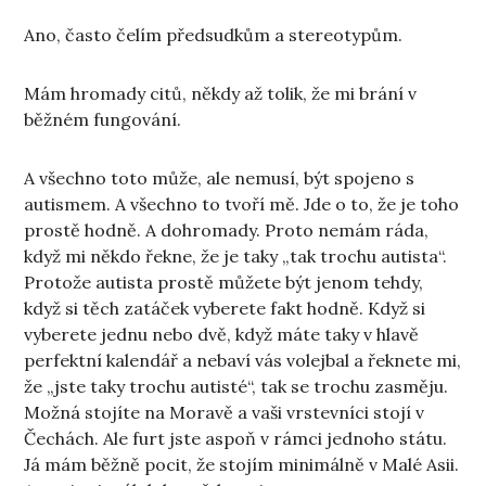
Ano, často čelím předsudkům a stereotypům.
Mám hromady citů, někdy až tolik, že mi brání v
běžném fungování.
A všechno toto může, ale nemusí, být spojeno s
autismem. A všechno to tvoří mě. Jde o to, že je toho
prostě hodně. A dohromady. Proto nemám ráda,
když mi někdo řekne, že je taky „tak trochu autista“.
Protože autista prostě můžete být jenom tehdy,
když si těch zatáček vyberete fakt hodně. Když si
vyberete jednu nebo dvě, když máte taky v hlavě
perfektní kalendář a nebaví vás volejbal a řeknete mi,
že „jste taky trochu autisté“, tak se trochu zasměju.
Možná stojíte na Moravě a vaši vrstevníci stojí v
Čechách. Ale furt jste aspoň v rámci jednoho státu.
Já mám běžně pocit, že stojím minimálně v Malé Asii.