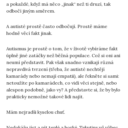
a pokaždé, když má něco „jinak“ než ti druzí, tak
odbočí jiným směrem.
A autisté prostě často odbočují. Prostě máme
hodně věcí fakt jinak.
Autismus je prostě o tom, že v životě vybíráme fakt
úplně jiné zatáčky než běžná populace. Což si oni ani
neumí představit. Pak však snadno vznikají různá
nepravdivá tvrzení (třeba, že autisté nechtějí
kamarády nebo nemají empatii), ale řekněte si sami:
netoužíte po kamarádech, co vidí věci stejně, nebo
alespon podobně, jako vy? A představte si, že by bylo
prakticky nemožné takové lidi najít.
Mám nejradši kyselou chuť.
Nedokážu jíst a pít teplé a horké. Tekutiny už vůbec