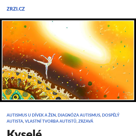
Přejít
ZRZI.CZ
k
obsahu
webu
AUTISMUS U DÍVEK A ŽEN
,
DIAGNÓZA AUTISMUS
,
DOSPĚLÝ
AUTISTA
,
VLASTNÍ TVORBA AUTISTŮ
,
ZRZAVÁ
Kyselé