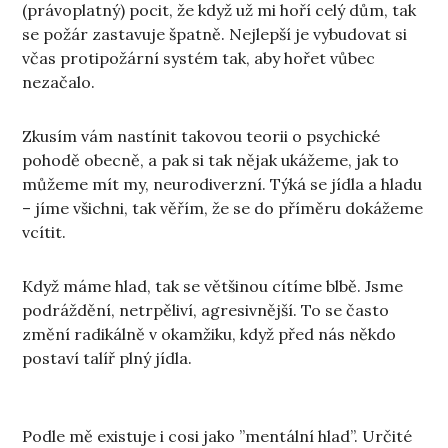
(právoplatný) pocit, že když už mi hoří celý dům, tak
se požár zastavuje špatně. Nejlepší je vybudovat si
včas protipožární systém tak, aby hořet vůbec
nezačalo.
Zkusím vám nastínit takovou teorii o psychické
pohodě obecně, a pak si tak nějak ukážeme, jak to
můžeme mít my, neurodiverzní. Týká se jídla a hladu
– jíme všichni, tak věřím, že se do příměru dokážeme
vcítit.
Když máme hlad, tak se většinou cítíme blbě. Jsme
podráždění, netrpěliví, agresivnější. To se často
změní radikálně v okamžiku, když před nás někdo
postaví talíř plný jídla.
Podle mě existuje i cosi jako ”mentální hlad”. Určité