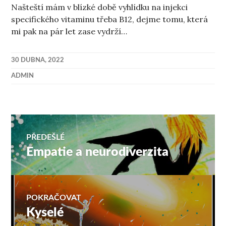
Našteští mám v blízké době vyhlídku na injekci
specifického vitaminu třeba B12, dejme tomu, která
mi pak na pár let zase vydrží…
30 DUBNA, 2022
ADMIN
Navigace
PŘEDEŠLÉ
Empatie a neurodiverzita
Předchozí
pro
příspěvek:
příspěvek
POKRAČOVAT
Kyselé
Následující
příspěvek: