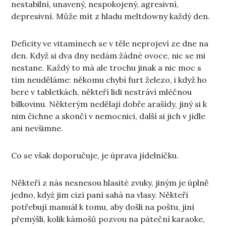
nestabilní, unavený, nespokojený, agresivní,
depresivní. Může mít z hladu meltdowny každý den.
Deficity ve vitamínech se v těle neprojeví ze dne na
den. Když si dva dny nedám žádné ovoce, nic se mi
nestane. Každý to má ale trochu jinak a nic moc s
tím neuděláme: někomu chybí furt železo, i když ho
bere v tabletkách, někteří lidi nestráví mléčnou
bílkovinu. Některým nedělají dobře arašídy, jiný si k
nim čichne a skončí v nemocnici, další si jich v jídle
ani nevšimne.
Co se však doporučuje, je úprava jídelníčku.
Někteří z nás nesnesou hlasité zvuky, jiným je úplně
jedno, kdyź jim cizí paní sahá na vlasy. Někteří
potřebují manuál k tomu, aby došli na poštu, jiní
přemýšli, kolik kámošů pozvou na páteční karaoke,