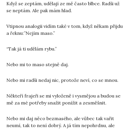
Když se zeptám, udělají ze mě často blbce. Radši už
se neptám. Ale pak mám hlad.
Vtipnou analogii vidím také v tom, když někam přijdu
a řeknu:”Nejím maso.”
“Tak já ti udělám rybu.”
Nebo mi to maso stejně daj.
Nebo mi radši nedaj nic, protože neví, co se mnou.
Někteří frajeři se mi vyloženě i vysmějou a budou se
mě za mé potřeby snažit ponížit a zesměšnit.
Nebo mi daj něco bezmasého, ale vůbec tak vařit
neumí, tak to není dobrý. A já tím nepohrdnu, ale