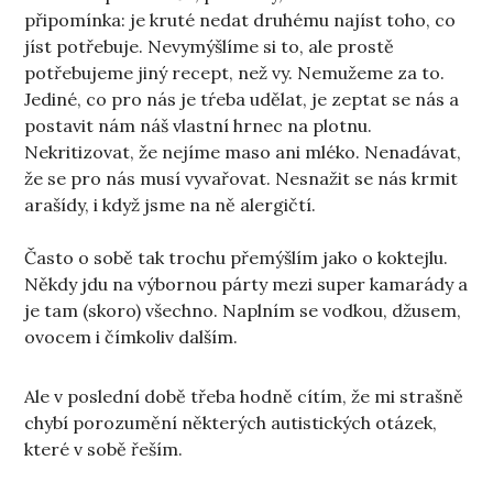
připomínka: je kruté nedat druhému najíst toho, co
jíst potřebuje. Nevymýšlíme si to, ale prostě
potřebujeme jiný recept, než vy. Nemužeme za to.
Jediné, co pro nás je tŕeba udělat, je zeptat se nás a
postavit nám náš vlastní hrnec na plotnu.
Nekritizovat, že nejíme maso ani mléko. Nenadávat,
že se pro nás musí vyvařovat. Nesnažit se nás krmit
arašídy, i když jsme na ně alergičtí.
Často o sobě tak trochu přemýšlím jako o koktejlu.
Někdy jdu na výbornou párty mezi super kamarády a
je tam (skoro) všechno. Naplním se vodkou, džusem,
ovocem i čímkoliv dalším.
Ale v poslední době třeba hodně cítím, že mi strašně
chybí porozumění některých autistických otázek,
které v sobě řeším.