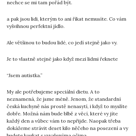
nechce se mi tam pořád být.
a pak jsou lidi, kterým to ani říkat nemusíte. Co vám
vyšvihnou perfektní jídlo.
Ale většinou to budou lidé, co jedí stejně jako vy.
Je to vlastně stejné jako když mezi lidmi řeknete
“Jsem autistka.”
My ale potřebujeme speciální dietu. A to
neznamená, že jsme méně. Jenom, že standardní
česká kuchyně nás prostě nenasytí, i když to myslíte
dobře. Možná nám bude blbě z věcí, které vy jíte
každý den a vůbec vám to nepřijde. Naopak třeba
dokážeme strávit deset kilo něčeho na posezení a vy
budete koukat s vyvalenýma očima.