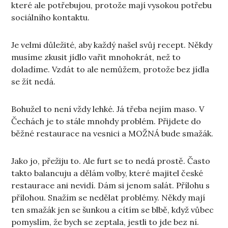
které ale potřebujou, protože mají vysokou potřebu
sociálního kontaktu.
Je velmi důležité, aby každý našel svůj recept. Někdy
musíme zkusit jídlo vařit mnohokrát, než to
doladíme. Vzdát to ale nemůžem, protože bez jídla
se žít nedá.
Bohužel to není vždy lehké. Já třeba nejím maso. V
Čechách je to stále mnohdy problém. Přijdete do
běžné restaurace na vesnici a MOŽNÁ bude smažák.
Jako jo, přežiju to. Ale furt se to nedá prostě. Často
takto balancuju a dělám volby, které majitel české
restaurace ani nevidí. Dám si jenom salát. Přílohu s
přílohou. Snažím se nedělat problémy. Někdy mají
ten smažák jen se šunkou a cítím se blbě, když vůbec
pomyslím, že bych se zeptala, jestli to jde bez ní.