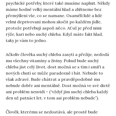
psychické potřeby, které také musíme naplnit. Někdy
máme hodně velký mentální hlad a zhltneme bez
přemýšlení vše, co se namane. Osamělí lidé a lidé
velmi deprivovaní mohou skočit po každém jídle,
protože potřebují aspoň něco. Ať už je před nimi
rýže, kari nebo suchý chleba. Když máte fakt hlad,
taky je vám to jedno.
Ačkoliv člověka suchý chleba zasytí a přežije, nedodá
mu všechny vitamíny a živiny. Pokud bude suchý
chleba jíst celý život, dost možná se s tím i smíří a
nových chutí se může paradoxně i bát. Nebude to
však zdravé. Bude chátrat a pravděpodobně mu
nebude dobře ani mentálně. Dost možná ve své dietě
ani problém neuvidí – (“vždyť jím suchý chleba každý
den už patnáct let, v tom asi problém nebude”).
Člověk, kterému se nedostává, ale prostě bude