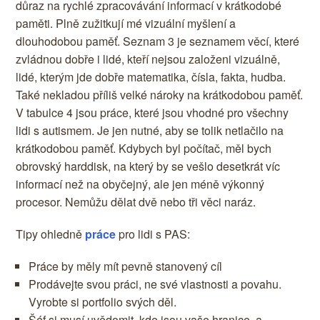
důraz na rychlé zpracovávání informací v krátkodobé
paměti. Plně zužitkují mé vizuální myšlení a
dlouhodobou paměť. Seznam 3 je seznamem věcí, které
zvládnou dobře i lidé, kteří nejsou založeni vizuálně,
lidé, kterým jde dobře matematika, čísla, fakta, hudba.
Také nekladou příliš velké nároky na krátkodobou paměť.
V tabulce 4 jsou práce, které jsou vhodné pro všechny
lidi s autismem. Je jen nutné, aby se tolik netlačilo na
krátkodobou paměť. Kdybych byl počítač, měl bych
obrovský harddisk, na který by se vešlo desetkrát víc
informací než na obyčejný, ale jen méně výkonný
procesor. Nemůžu dělat dvě nebo tři věci naráz.
Tipy ohledně
práce
pro lidi s PAS:
Práce by měly mít pevně stanovený cíl
Prodávejte svou práci, ne své vlastnosti a povahu.
Vyrobte si portfolio svých děl.
Šéf si musí uvědomit, kde jsou vaše hranice, a