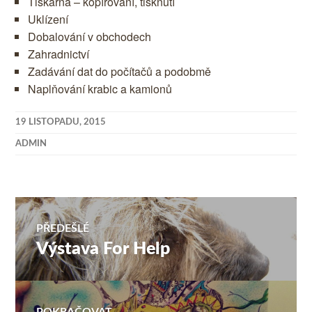
Tiskárna – kopírování, tisknutí
Uklízení
Dobalování v obchodech
Zahradnictví
Zadávání dat do počítačů a podobmě
Naplňování krabic a kamionů
19 LISTOPADU, 2015
ADMIN
Navigace
PŘEDEŠLÉ
Výstava For Help
Předchozí
pro
příspěvek:
příspěvek