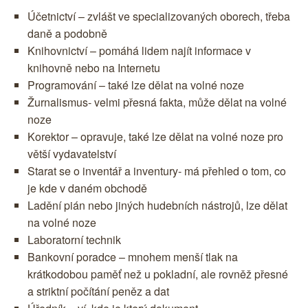
Účetnictví – zvlášt ve specializovaných oborech, třeba
daně a podobně
Knihovnictví – pomáhá lidem najít informace v
knihovně nebo na Internetu
Programování – také lze dělat na volné noze
Žurnalismus- velmi přesná fakta, může dělat na volné
noze
Korektor – opravuje, také lze dělat na volné noze pro
větší vydavatelství
Starat se o inventář a inventury- má přehled o tom, co
je kde v daném obchodě
Ladění pián nebo jiných hudebních nástrojů, lze dělat
na volné noze
Laboratorní technik
Bankovní poradce – mnohem menší tlak na
krátkodobou paměť než u pokladní, ale rovněž přesné
a striktní počítání peněz a dat