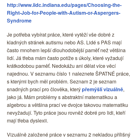
http://www.iidc.indiana.edu/pages/Choosing-the-
Right-Job-for-People-with-Autism-or-Aspergers-
Syndrome
Je potřeba vybírat práce, které vytěží vše dobré z
kladných stránek autismu nebo AS. Lidé s PAS mají
často mnohem lepší dlouhodobější paměť než většina
lidí. Já třeba mám často potíže s úkoly, které vyžadují
krátkodobou paměť. Nedokážu ani dělat více věcí
najednou. V seznamu číslo 1 naleznete ŠPATNÉ práce,
s kterými bych měl problém. Seznam 2 je seznam
snadných prací pro člověka, který
přemýšlí vizuálně
,
jako já. Mám problémy s abstraktní matematikou a
algebrou a většina prací ve dvojce takovou matematiku
nevyžadují. Tyto práce jsou rovněž dobré pro lidi, kteří
mají třeba dyslexii.
Vizuálně založené práce v seznamu 2 nekladou přílišný