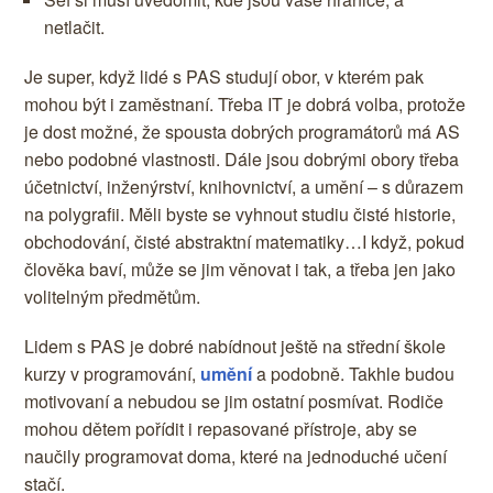
netlačit.
Je super, když lidé s PAS studují obor, v kterém pak
mohou být i zaměstnaní. Třeba IT je dobrá volba, protože
je dost možné, že spousta dobrých programátorů má AS
nebo podobné vlastnosti. Dále jsou dobrými obory třeba
účetnictví, inženýrství, knihovnictví, a umění – s důrazem
na polygrafii. Měli byste se vyhnout studiu čisté historie,
obchodování, čisté abstraktní matematiky…I když, pokud
člověka baví, může se jim věnovat i tak, a třeba jen jako
volitelným předmětům.
Lidem s PAS je dobré nabídnout ještě na střední škole
kurzy v programování,
umění
a podobně. Takhle budou
motivovaní a nebudou se jim ostatní posmívat. Rodiče
mohou dětem pořídit i repasované přístroje, aby se
naučily programovat doma, které na jednoduché učení
stačí.