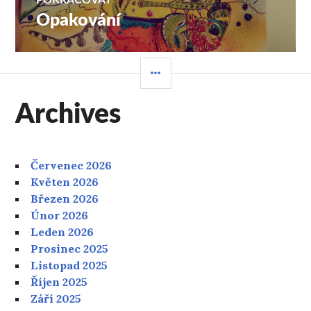
POKRAČOVAT
Opakování
Následující
příspěvek:
POSTRANNÍ
PANEL
Archives
Červenec 2026
Květen 2026
Březen 2026
Únor 2026
Leden 2026
Prosinec 2025
Listopad 2025
Říjen 2025
Září 2025