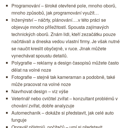
Programování – široké otevřené pole, mnoho oborů,
mnoho způsobů, jak programování využít…
Inženýrství – náčrty, plánování….v této práci se
objevuje mnoho příležitostí. Spousta zajímavých
technických oborů. Znám lidi, kteří zezačátku pouze
načrtávali a dneska vedou vlastní firmy. Je však nutné
se naučit kreslit obyčejně, v ruce. Jinak můžete
vynechávat spoustu detailů.
Polygrafie – reklamy a design časopisů můžete často
dělat na volné noze
Fotografie – stejně tak kameraman a podobně, také
může pracovat na volné noze
Navrhovat design – viz výše
Veterinář nebo cvičitel zvířat – konzultant problémů v
chování zvířat, dobře analyzuje
Automechanik – dokáže si představit, jak celé auto
funguje
Opravář přístrojů, počítačů – umí si představit