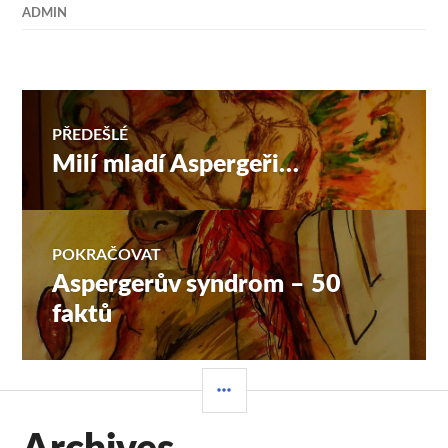
ADMIN
Navigace
PŘEDEŠLÉ
Milí mladí Aspergeři…
Předchozí
pro
příspěvek:
příspěvek
POKRAČOVAT
Aspergerův syndrom – 50
Následující
příspěvek:
faktů
POSTRANNÍ
PANEL