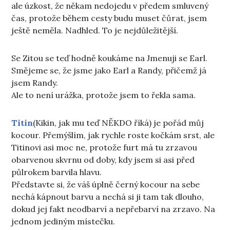
ale úzkost, že někam nedojedu v předem smluvený
čas, protože během cesty budu muset čůrat, jsem
ještě neměla. Nadhled. To je nejdůležitější.
Se Zitou se teď hodně koukáme na Jmenuji se Earl.
Smějeme se, že jsme jako Earl a Randy, přičemž já
jsem Randy.
Ale to není urážka, protože jsem to řekla sama.
Titin
(Kikin, jak mu teď NĚKDO říká) je pořád můj
kocour. Přemýšlím, jak rychle roste kočkám srst, ale
Titinovi asi moc ne, protože furt má tu zrzavou
obarvenou skvrnu od doby, kdy jsem si asi před
půlrokem barvila hlavu.
Představte si, že váš úplně černý kocour na sebe
nechá kápnout barvu a nechá si ji tam tak dlouho,
dokud jej fakt neodbarví a nepřebarví na zrzavo. Na
jednom jediným místečku.