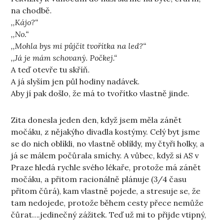
na chodbě.
,,Kájo?“
,,No.“
,,Mohla bys mi půjčit tvořítka na led?“
,,Já je mám schovaný. Počkej.“
A teď otevře tu skříň.
A já slyším jen půl hodiny nadávek.
Aby jí pak došlo, že má to tvořítko vlastně jinde.
Zita donesla jeden den, když jsem měla zánět
močáku, z nějakýho divadla kostýmy. Celý byt jsme
se do nich oblíkli, no vlastně oblíkly, my čtyři holky, a
já se málem počůrala smíchy. A vůbec, když si AS v
Praze hledá rychle svého lékaře, protože má zánět
močáku, a přitom racionálně plánuje (3/4 času
přitom čůrá), kam vlastně pojede, a stresuje se, že
tam nedojede, protože během cesty přece nemůže
čůrat….jedinečný zážitek. Teď už mi to přijde vtipný,