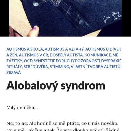
AUTISMUS A ŠKOLA
,
AUTISMUS A VZTAHY
,
AUTISMUS U DÍVEK
A ŽEN
,
AUTISMUS V ČR
,
DOSPĚLÝ AUTISTA
,
KOMUNIKACE
,
MÉ
ZÁŽITKY
,
OCD SYNESTEZIE PORUCHY POZORNOSTI DYSPRAXIE
,
RITUÁLY
,
SEBEDŮVĚRA
,
STIMMING
,
VLASTNÍ TVORBA AUTISTŮ
,
ZRZAVÁ
Alobalový syndrom
Milý deníčku…
Ne, to ne. Ale hodně se mě ptáte, co u nás nového.
Co u mě. Jak žiju a tak. Že jste dlouho nečetli žádné