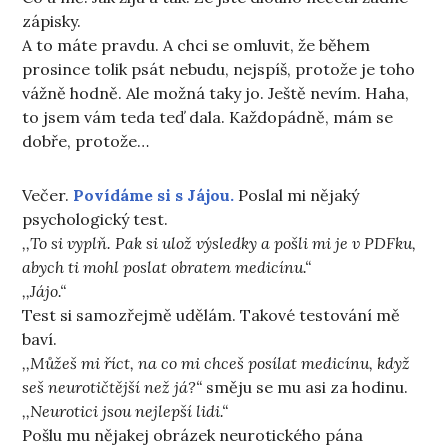
zápisky.
A to máte pravdu. A chci se omluvit, že během
prosince tolik psát nebudu, nejspíš, protože je toho
vážně hodně. Ale možná taky jo. Ještě nevím. Haha,
to jsem vám teda teď dala. Každopádně, mám se
dobře, protože…
Večer.
Povídáme si s Jájou.
Poslal mi nějaký
psychologický test.
,,To si vyplň. Pak si ulož výsledky a pošli mi je v PDFku,
abych ti mohl poslat obratem medicínu.“
,,Jájo.“
Test si samozřejmě udělám. Takové testování mě
baví.
,,Můžeš mi říct, na co mi chceš posílat medicínu, když
seš neurotičtější než já?“
směju se mu asi za hodinu.
,,Neurotici jsou nejlepší lidi.“
Pošlu mu nějakej obrázek neurotického pána