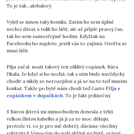
To je tak…alobalový.
Vyšel se mnou taky komiks. Zatím ho sem úplně
nechci dávat a tolik ho šířit, ale až přijde pravej čas,
tak ho sem samozřejmě hodím. Kdyžtak na
Facebooku ho najdete, jestli vás to zajímá. Osvěta se
musí šířit.
Filja začal nosit takový ten ošklivý copánek. Bára
říkala, že když si ho nechá, tak s ním bude navždycky
chodit a nikdy se nerozejdou a já se na to teď musím
koukat. Takže po bytě nám chodí teď často
Filja s
copánkem v dupačkách.
To je fakt jedinečný.
S Bárou (která mi mimochodem donesla z trhů
velkou žlutou kabelku a já jí za to moc děkuju,
protože ví, co je pro mě dobré), dáváme všechny
rekvizity k Vánocům do naší skříně na bytě, erární,