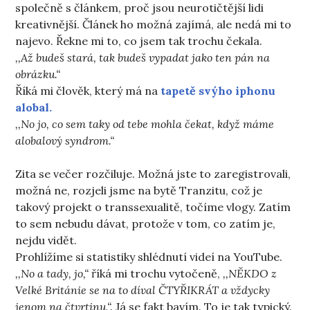
společně s článkem, proč jsou neurotičtější lidi
kreativnější. Článek ho možná zajímá, ale nedá mi to
najevo. Řekne mi to, co jsem tak trochu čekala.
,,Až budeš stará, tak budeš vypadat jako ten pán na
obrázku.“
Říká mi člověk, který má na
tapetě svýho iphonu
alobal.
,,No jo, co sem taky od tebe mohla čekat, když máme
alobalový syndrom.“
Zita se večer rozčiluje. Možná jste to zaregistrovali,
možná ne, rozjeli jsme na bytě Tranzitu, což je
takový projekt o transsexualitě, točíme vlogy. Zatím
to sem nebudu dávat, protože v tom, co zatím je,
nejdu vidět.
Prohlížíme si statistiky shlédnutí videí na YouTube.
,,No a tady, jo,“
říká mi trochu vytočeně,
,,NĚKDO z
Velké Británie se na to díval ČTYŘIKRÁT a vždycky
jenom na čtvrtinu,“.
Já se fakt bavím. To je tak typický.