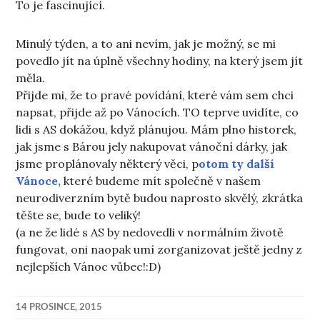
To je fascinující.
Minulý týden, a to ani nevím, jak je možný, se mi
povedlo jít na úplně všechny hodiny, na který jsem jít
měla.
Přijde mi, že to pravé povídání, které vám sem chci
napsat, přijde až po Vánocích. TO teprve uvidíte, co
lidi s AS dokážou, když plánujou. Mám plno historek,
jak jsme s Bárou jely nakupovat vánoční dárky, jak
jsme proplánovaly některý věci, p
otom ty další
Vánoce,
které budeme mít společně v našem
neurodiverzním bytě budou naprosto skvělý, zkrátka
těšte se, bude to veliký!
(a ne že lidé s AS by nedovedli v normálním životě
fungovat, oni naopak umí zorganizovat ještě jedny z
nejlepších Vánoc vůbec!:D)
14 PROSINCE, 2015