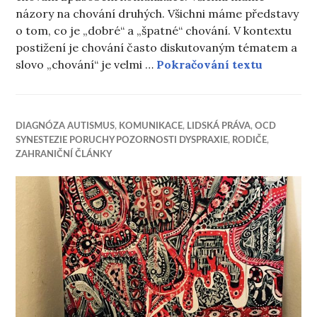
názory na chování druhých. Všichni máme představy
o tom, co je „dobré“ a „špatné“ chování. V kontextu
postižení je chování často diskutovaným tématem a
Když je 
slovo „chování“ je velmi …
Pokračování textu
DIAGNÓZA AUTISMUS
,
KOMUNIKACE
,
LIDSKÁ PRÁVA
,
OCD
SYNESTEZIE PORUCHY POZORNOSTI DYSPRAXIE
,
RODIČE
,
ZAHRANIČNÍ ČLÁNKY