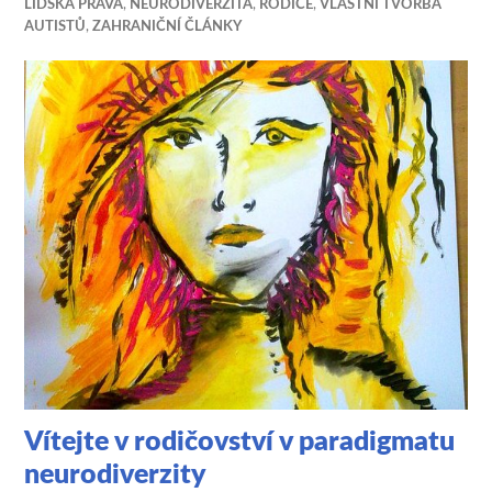
LIDSKÁ PRÁVA
,
NEURODIVERZITA
,
RODIČE
,
VLASTNÍ TVORBA
AUTISTŮ
,
ZAHRANIČNÍ ČLÁNKY
Vítejte v rodičovství v paradigmatu
neurodiverzity