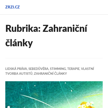
Přejít
ZRZI.CZ
k
obsahu
webu
Rubrika:
Zahraniční
články
LIDSKÁ PRÁVA
,
SEBEDŮVĚRA
,
STIMMING
,
TERAPIE
,
VLASTNÍ
TVORBA AUTISTŮ
,
ZAHRANIČNÍ ČLÁNKY