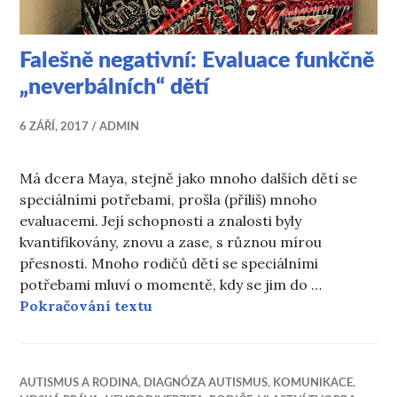
Falešně negativní: Evaluace funkčně
„neverbálních“ dětí
6 ZÁŘÍ, 2017
ADMIN
Má dcera Maya, stejně jako mnoho dalších dětí se
speciálními potřebami, prošla (příliš) mnoho
evaluacemi. Její schopnosti a znalosti byly
kvantifikovány, znovu a zase, s různou mírou
přesnosti. Mnoho rodičů dětí se speciálními
potřebami mluví o momentě, kdy se jim do …
Falešně negativní: Evaluace funkč
Pokračování textu
AUTISMUS A RODINA
,
DIAGNÓZA AUTISMUS
,
KOMUNIKACE
,