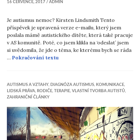
16 ČERVENCE, 2017
ADMIN
Je autismus nemoc? Kirsten Lindsmith Tento
příspěvek je upravená verze e-mailu, který jsem
poslala mámě autistického dítěte, která také pracuje
v AS komunitě. Poté, co jsem klikla na ‘odeslat’ jsem
si uvědomila, že jde o téma, ke kterému bych se ráda
Je autismus nemoc?
…
Pokračování textu
AUTISMUS A VZTAHY
,
DIAGNÓZA AUTISMUS
,
KOMUNIKACE
,
LIDSKÁ PRÁVA
,
RODIČE
,
TERAPIE
,
VLASTNÍ TVORBA AUTISTŮ
,
ZAHRANIČNÍ ČLÁNKY