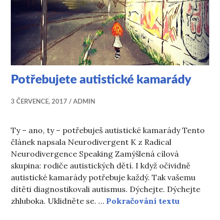
Potřebujete autistické kamarády
3 ČERVENCE, 2017
ADMIN
Ty – ano, ty – potřebuješ autistické kamarády Tento
článek napsala Neurodivergent K z Radical
Neurodivergence Speaking Zamýšlená cílová
skupina: rodiče autistických dětí. I když očividně
autistické kamarády potřebuje každý. Tak vašemu
dítěti diagnostikovali autismus. Dýchejte. Dýchejte
Potřebuje
zhluboka. Uklidněte se. …
Pokračování textu