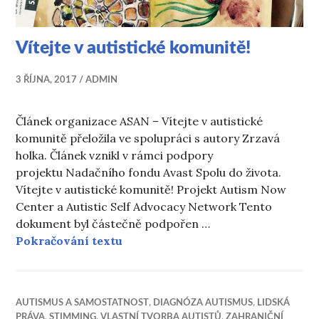
Vítejte v autistické komunitě!
3 ŘÍJNA, 2017
ADMIN
Článek organizace ASAN – Vítejte v autistické
komunitě přeložila ve spolupráci s autory Zrzavá
holka. Článek vznikl v rámci podpory
projektu Nadačního fondu Avast Spolu do života.
Vítejte v autistické komunitě! Projekt Autism Now
Center a Autistic Self Advocacy Network Tento
dokument byl částečně podpořen …
Vítejte v autistické komunitě!
Pokračování textu
AUTISMUS A SAMOSTATNOST
,
DIAGNÓZA AUTISMUS
,
LIDSKÁ
PRÁVA
,
STIMMING
,
VLASTNÍ TVORBA AUTISTŮ
,
ZAHRANIČNÍ