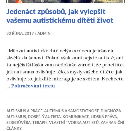
Jedenáct způsobů, jak vylepšit
vašemu autistickému dítěti život
30 ŘÍJNA, 2017
ADMIN
Milovat autistické dítě celým srdcem je úžasná,
skvělá zkušenost. Pokud však sami nejste autisté, ani
ta nejčistší láska vám nedokáže zaručit, že procítíte,
jak autismus ovlivňuje tělo, smysly vašeho dítěte, jak
ovlivňuje to, jak dítě interaguje se světem. Nechcete
Jedenáct způsobů, jak vylepšit 
…
Pokračování textu
AUTISMUS A PRÁCE
,
AUTISMUS A SAMOSTATNOST
,
DIAGNÓZA
AUTISMUS
,
DOSPĚLÝ AUTISTA
,
KOMUNIKACE
,
LIDSKÁ PRÁVA
,
SEBEDŮVĚRA
,
TERAPIE
,
VLASTNÍ TVORBA AUTISTŮ
,
ZAHRANIČNÍ
ČLÁNKY