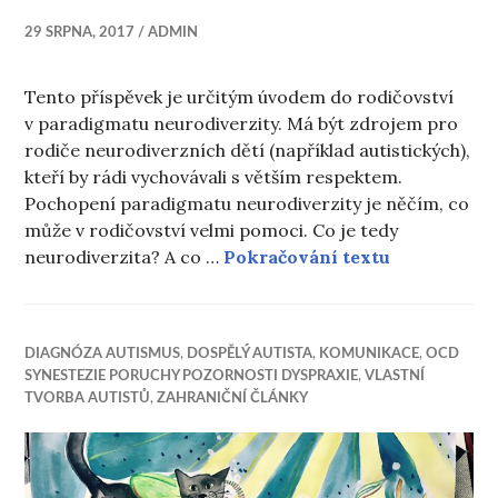
29 SRPNA, 2017
ADMIN
Tento příspěvek je určitým úvodem do rodičovství
v paradigmatu neurodiverzity. Má být zdrojem pro
rodiče neurodiverzních dětí (například autistických),
kteří by rádi vychovávali s větším respektem.
Pochopení paradigmatu neurodiverzity je něčím, co
může v rodičovství velmi pomoci. Co je tedy
Vítejte v r
neurodiverzita? A co …
Pokračování textu
DIAGNÓZA AUTISMUS
,
DOSPĚLÝ AUTISTA
,
KOMUNIKACE
,
OCD
SYNESTEZIE PORUCHY POZORNOSTI DYSPRAXIE
,
VLASTNÍ
TVORBA AUTISTŮ
,
ZAHRANIČNÍ ČLÁNKY