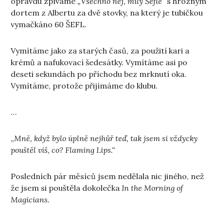
opravdu zpíváme
„Všechno nej, milý Šefle“
s hrozným
dortem z Albertu za dvě stovky, na který je tubičkou
vymačkáno 60 ŠEFL.
Vymítáme jako za starých časů, za použití kari a
krémů a nafukovací šedesátky. Vymítáme asi po
deseti sekundách po příchodu bez mrknutí oka.
Vymítáme, protože přijímáme do klubu.
…
„
Mně, když bylo úplně nejhůř teď, tak jsem si vždycky
pouštěl víš, co? Flaming Lips.“
Posledních pár měsíců jsem nedělala nic jiného, než
že jsem si pouštěla dokolečka
In the Morning of
Magicians.