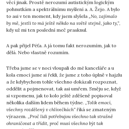
věcí jinak. Prostě nerozumí autistickým logickým
pohnutkám a spektrálnímu myšlení a. A. Žejo. A bylo
to asi v ten moment, kdy jsem slyšela
„No, zajímalo
by mě, jestli to má ještě někdo na světě stejně, jako ty,“
,
kdy už mi ten poslední meč prasknul.
A pak přijel Péťa. A já tomu fakt nerozumím, jak to
dělá. Nebo vlastně rozumím.
Třeba jsme se v noci vloupali do mé kanceláře a u
kola emocí jsme si řekli, že jsme z toho úplně v hajzlu
a že kdybychom tohle všechno dokázali rozpoznat,
oddělit a pojmenovat, tak asi umřem. Směju se, když
si vzpomenu, jak to kolo ještě zděšeně popisoval
několika dalším lidem během týdne. „
Tolik emocí,
všechny rozdělený v chlívečkách“
říká se zmateným
výrazem. „
Proč lidi potřebujou všechno tak strašně
ohraničovat a třídit, proč musí všechno být tak