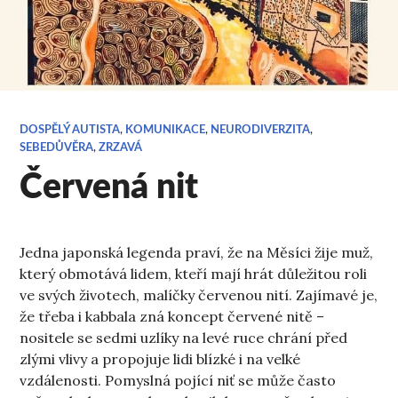
DOSPĚLÝ AUTISTA
,
KOMUNIKACE
,
NEURODIVERZITA
,
SEBEDŮVĚRA
,
ZRZAVÁ
Červená nit
Jedna japonská legenda praví, že na Měsíci žije muž,
který obmotává lidem, kteří mají hrát důležitou roli
ve svých životech, malíčky červenou nití. Zajímavé je,
že třeba i kabbala zná koncept červené nitě –
nositele se sedmi uzlíky na levé ruce chrání před
zlými vlivy a propojuje lidi blízké i na velké
vzdálenosti. Pomyslná pojící niť se může často