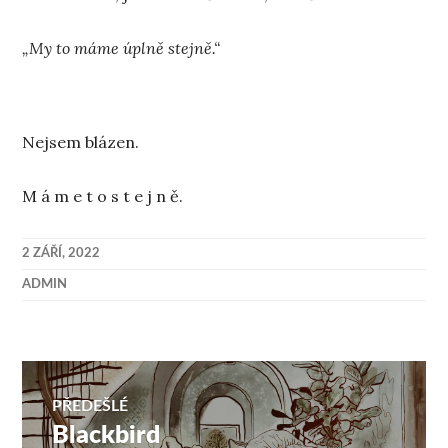
„My to máme úplně stejně.“
Nejsem blázen.
M á m e t o s t e j n ě.
2 ZÁŘÍ, 2022
ADMIN
Navigace
PŘEDEŠLÉ
Blackbird
Předchozí