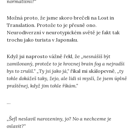
normativní?“
Možná proto, že jsme skoro brečeli na Lost in
Translation. Protože to je přesně ono.
Neurodiverzní v neurotypickém světě je fakt tak
trochu jako turista v Japonsku.
Když jsi naprosto vážně řekl, že
„nesnášíš být
zamilovaný, protože to je hroznej brain fog a nejradši
bys to zrušil.“
„Ty jsi jako já,“
říkal mi skálopevně,
„ty
tohle dokážeš taky, žejo, ale lidi si myslí, že jsem úplně
praštěnej, když jim tohle říkám.“
…
„Šefl neslavil narozeniny, jo? No a nechceme je
oslavit?“