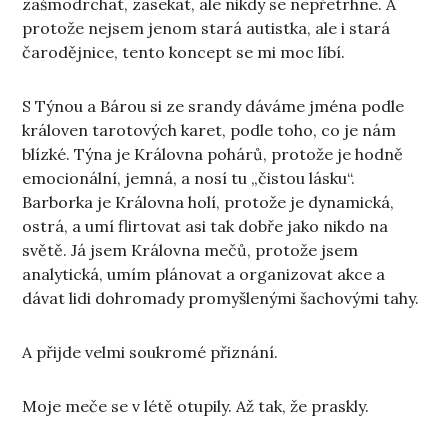
zašmodrchat, zasekat, ale nikdy se nepřetrhne. A
protože nejsem jenom stará autistka, ale i stará
čarodějnice, tento koncept se mi moc líbí.
S Týnou a Bárou si ze srandy dáváme jména podle
královen tarotových karet, podle toho, co je nám
blízké. Týna je Královna pohárů, protože je hodně
emocionální, jemná, a nosí tu „čistou lásku“.
Barborka je Královna holí, protože je dynamická,
ostrá, a umí flirtovat asi tak dobře jako nikdo na
světě. Já jsem Královna mečů, protože jsem
analytická, umím plánovat a organizovat akce a
dávat lidi dohromady promyšlenými šachovými tahy.
A přijde velmi soukromé přiznání.
Moje meče se v létě otupily. Až tak, že praskly.