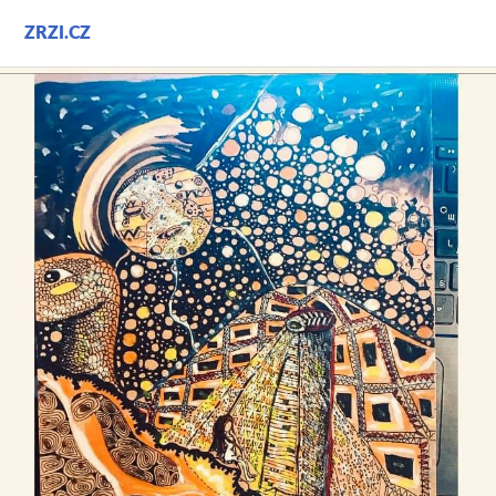
Přejít
ZRZI.CZ
k
obsahu
webu