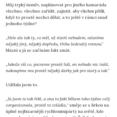
Můj trpký úsměv, naplánovat pro jiného kamaráda
všechno, všechno zařídit, zajistit, aby všichni přišli,
když to prostě nechci dělat, a to ještě v rámci snad
jednoho týdne?
„Hele ale tak ty, co měl, už slavit nebudem, oslavíme
nějaký jiný, nějaký dopředu, třeba šedesátý rovnou,“
blázní a já se začínám fakt smát.
„Jakože víš co, pozveme prostě lidi, on nebude nic tušit,
nakoupíme mu prostě nějaký dárky jak pro starý a tak.“
Udělala jsem to.
„Já jsem to tak řekl, a ona to fakt během toho týdne celý
zorganizovala, prostě to zvládla,
“ směje se s Jirkou na
úplně nejbizarnější rychlominipárty na světě, kde