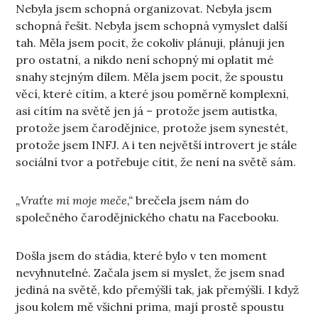
Nebyla jsem schopná organizovat. Nebyla jsem
schopná řešit. Nebyla jsem schopná vymyslet další
tah. Měla jsem pocit, že cokoliv plánuji, plánuji jen
pro ostatní, a nikdo není schopný mi oplatit mé
snahy stejným dílem. Měla jsem pocit, že spoustu
věcí, které cítím, a které jsou poměrně komplexní,
asi cítím na světě jen já – protože jsem autistka,
protože jsem čarodějnice, protože jsem synestét,
protože jsem INFJ. A i ten největší introvert je stále
sociální tvor a potřebuje cítit, že není na světě sám.
„Vraťte mi moje meče,“
brečela jsem nám do
společného čarodějnického chatu na Facebooku.
Došla jsem do stádia, které bylo v ten moment
nevyhnutelné. Začala jsem si myslet, že jsem snad
jediná na světě, kdo přemýšlí tak, jak přemýšlí. I když
jsou kolem mě všichni prima, mají prostě spoustu