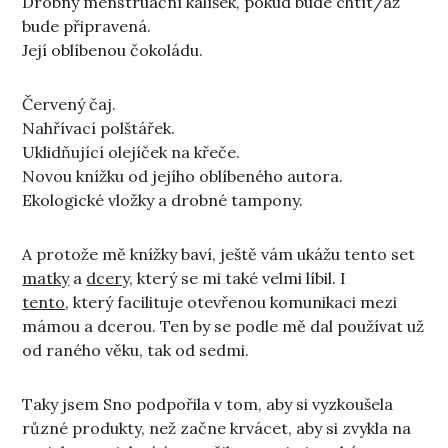
Drobný menstruační kalíšek, pokud bude chtít/až
bude připravená.
Její oblíbenou čokoládu.
Červený čaj.
Nahřívací polštářek.
Uklidňující olejíček na křeče.
Novou knížku od jejího oblíbeného autora.
Ekologické vložky a drobné tampony.
A protože mě knížky baví, ještě vám ukážu tento set
matky
a
dcery,
který se mi také velmi líbil. I
tento,
který facilituje otevřenou komunikaci mezi
mámou a dcerou. Ten by se podle mě dal používat už
od raného věku, tak od sedmi.
Taky jsem Sno podpořila v tom, aby si vyzkoušela
různé produkty, než začne krvácet, aby si zvykla na