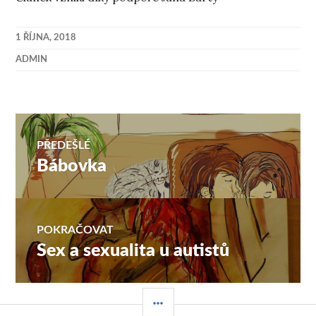
1 ŘÍJNA, 2018
ADMIN
Navigace
PŘEDEŠLÉ
Bábovka
Předchozí
pro
příspěvek:
příspěvek
POKRAČOVAT
Sex a sexualita u autistů
Následující
příspěvek:
POSTRANNÍ