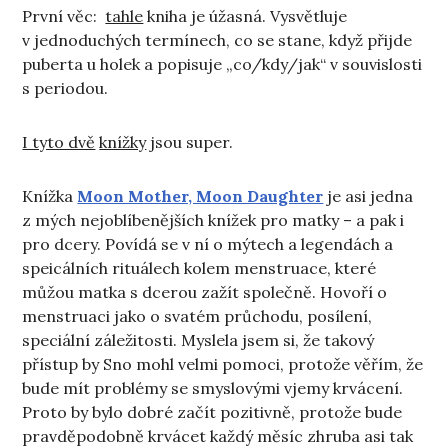
První věc:
tahle
kniha je úžasná. Vysvětluje
v jednoduchých termínech, co se stane, když přijde
puberta u holek a popisuje „co/kdy/jak“ v souvislosti
s periodou.
I tyto dvě
knížky
jsou super.
Knížka
Moon Mother, Moon Daughter
je asi jedna
z mých nejoblíbenějších knížek pro matky – a pak i
pro dcery. Povídá se v ní o mýtech a legendách a
speicálních rituálech kolem menstruace, které
můžou matka s dcerou zažít společně. Hovoří o
menstruaci jako o svatém průchodu, posílení,
speciální záležitosti. Myslela jsem si, že takový
přístup by Sno mohl velmi pomoci, protože věřím, že
bude mít problémy se smyslovými vjemy krvácení.
Proto by bylo dobré začít pozitivně, protože bude
pravděpodobně krvácet každý měsíc zhruba asi tak