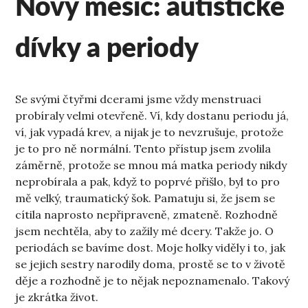
Nový měsíc: autistické
dívky a periody
Se svými čtyřmi dcerami jsme vždy menstruaci
probíraly velmi otevřeně. Ví, kdy dostanu periodu já,
ví, jak vypadá krev, a nijak je to nevzrušuje, protože
je to pro ně normální. Tento přístup jsem zvolila
záměrně, protože se mnou má matka periody nikdy
neprobírala a pak, když to poprvé přišlo, byl to pro
mě velký, traumatický šok. Pamatuju si, že jsem se
cítila naprosto nepřipraveně, zmateně. Rozhodně
jsem nechtěla, aby to zažily mé dcery. Takže jo. O
periodách se bavíme dost. Moje holky viděly i to, jak
se jejich sestry narodily doma, prostě se to v životě
děje a rozhodně je to nějak nepoznamenalo. Takový
je zkrátka život.