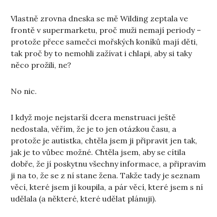
Vlastně zrovna dneska se mě Wilding zeptala ve
frontě v supermarketu, proč muži nemají periody –
protože přece samečci mořských koníků mají děti,
tak proč by to nemohli zažívat i chlapi, aby si taky
něco prožili, ne?
No nic.
I když moje nejstarší dcera menstruaci ještě
nedostala, věřím, že je to jen otázkou času, a
protože je autistka, chtěla jsem ji připravit jen tak,
jak je to vůbec možné. Chtěla jsem, aby se cítila
dobře, že jí poskytnu všechny informace, a připravím
ji na to, že se z ní stane žena. Takže tady je seznam
věcí, které jsem jí koupila, a pár věcí, které jsem s ní
udělala (a některé, které udělat plánuji).