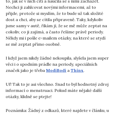
to, jak se v nich cítí a naučila se s nimi zacházet.
Nechci ji zahlcovat novými informacemi, až to
přijde, protože si myslím, že to bude už tak složité
dost a chci, aby se cítila připraveně. Taky, kdykoliv
jsme samy v autě, říkám jí, že se mě může zeptat na
cokoliv, co ji zajímá, a často řešíme právě periody.
Někdy mi i pošle e-mailem otázky, na které se stydí
se mě zeptat přímo osobně.
I když jsem nikdy žádné nekoupila, slyšela jsem super
věci i o spodním prádle na periody, speciálních
značek jako je třeba
ModiBodi
a
Thinx
.
Uf! Tak to je asi všechno. Snad to byl hodnotný zdroj
informací o menstruaci. Pokud máte nějaké další
otázky, klidně se ptejte!
Poznámka: Žádný z odkazů, které najdete v článku, u