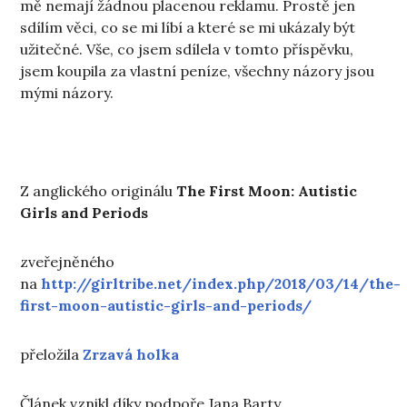
mě nemají žádnou placenou reklamu. Prostě jen
sdílím věci, co se mi líbí a které se mi ukázaly být
užitečné. Vše, co jsem sdílela v tomto příspěvku,
jsem koupila za vlastní peníze, všechny názory jsou
mými názory.
Z anglického originálu
The First Moon: Autistic
Girls and Periods
zveřejněného
na
http://girltribe.net/index.php/2018/03/14/the-
first-moon-autistic-girls-and-periods/
přeložila
Zrzavá holka
Článek vznikl díky podpoře Jana Barty