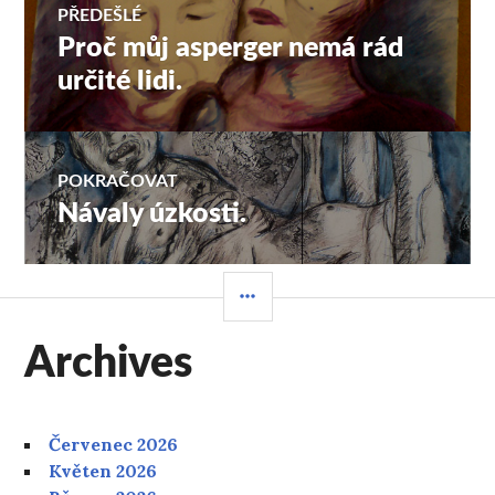
PŘEDEŠLÉ
Proč můj asperger nemá rád
Předchozí
pro
příspěvek:
určité lidi.
příspěvek
POKRAČOVAT
Návaly úzkosti.
Následující
příspěvek:
POSTRANNÍ
PANEL
Archives
Červenec 2026
Květen 2026