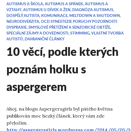
AUTISMUS A ŠKOLA
,
AUTISMUS A SPÁNEK
,
AUTISMUS A
VZTAHY
,
AUTISMUS U DÍVEK A ŽEN
,
DIAGNÓZA AUTISMUS
,
DOSPĚLÝ AUTISTA
,
KOMUNIKACE
,
MELTDOWN A SHUTDOWN
,
NEURODIVERZITA
,
OCD SYNESTEZIE PORUCHY POZORNOSTI
DYSPRAXIE
,
SMYSLOVÉ PŘETÍŽENÍ A SENZORICKÉ OBTÍŽE
,
SPECIÁLNÍ ZÁJMY A DOVEDNOSTI
,
STIMMING
,
VLASTNÍ TVORBA
AUTISTŮ
,
ZAHRANIČNÍ ČLÁNKY
10 věcí, podle kterých
poznám holku s
aspergerem
Ahoj, na blogu Aspergersgirls byl pátého května
publikován moc hezký článek, který vám zde
přeložím.
http://aspergersgirls.wordpress.com/2014/05/05/1