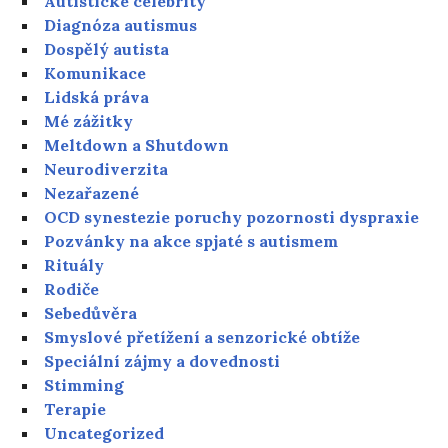
Autistické celebrity
Diagnóza autismus
Dospělý autista
Komunikace
Lidská práva
Mé zážitky
Meltdown a Shutdown
Neurodiverzita
Nezařazené
OCD synestezie poruchy pozornosti dyspraxie
Pozvánky na akce spjaté s autismem
Rituály
Rodiče
Sebedůvěra
Smyslové přetížení a senzorické obtíže
Speciální zájmy a dovednosti
Stimming
Terapie
Uncategorized