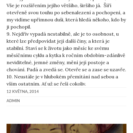
Vše je rozšířením jejího většího, širšího já. Šíří
otevřeně svou touhu po sebenalezení a pochopení, a
my vidíme upřímnou duši, která hledá někoho, kdo by
ji pochopil.
9. Nejdřív vypadá nestabilně, ale je to osobnost, u
které lze předpovídat její další činy, a která je
stabilní. Staví se k životu jako měsíc ke svému
měsíčnímu cyklu a kytka k ročním obdobím-zdánlivě
neviditelné, jemné změny, mění její postoje a
chování. Padá a zvedá se. Otevře se a zase se uzavře.
10. Neustále je v hlubokém přemítání nad sebou a
vším ostatním. Ať už se řeší cokoliv.
12 KVĚTNA, 2014
ADMIN
Navigace