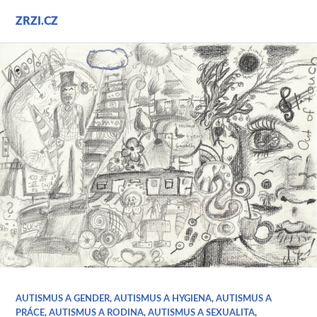
Přejít
ZRZI.CZ
k
obsahu
webu
AUTISMUS A GENDER
,
AUTISMUS A HYGIENA
,
AUTISMUS A
PRÁCE
,
AUTISMUS A RODINA
,
AUTISMUS A SEXUALITA
,