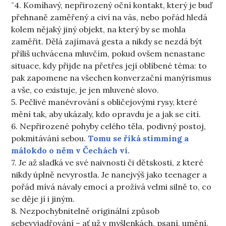
¨4. Komíhavý, nepřirozený oční kontakt, který je buď
přehnaně zaměřený a civí na vás, nebo pořád hledá
kolem nějaký jiný objekt, na který by se mohla
zaměřit. Dělá zajímavá gesta a nikdy se nezdá být
příliš uchvácena mluvčím, pokud ovšem nenastane
situace, kdy přijde na přetřes její oblíbené téma: to
pak zapomene na všechen konverzační manýrismus
a vše, co existuje, je jen mluvené slovo.
5. Pečlivé manévrování s obličejovými rysy, které
mění tak, aby ukázaly, kdo opravdu je a jak se cítí.
6. Nepřirozené pohyby celého těla, podivný postoj,
pokmitávání sebou.
Tomu se říká stimming a
málokdo o něm v Čechách ví.
7. Je až sladká ve své naivnosti či dětskosti, z které
nikdy úplně nevyrostla. Je nanejvýš jako teenager a
pořád mívá návaly emocí a prožívá velmi silně to, co
se děje jí i jiným.
8. Nezpochybnitelně originální způsob
sebevyjadřování – ať už v myšlenkách, psaní, umění.