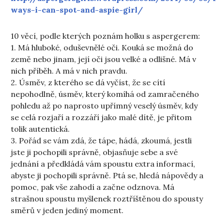
ways-i-can-spot-and-aspie-girl/
10 věcí, podle kterých poznám holku s aspergerem:
1. Má hluboké, oduševnělé oči. Kouká se možná do
země nebo jinam, její oči jsou velké a odlišné. Má v
nich příběh. A má v nich pravdu.
2. Úsměv, z kterého se dá vyčíst, že se cítí
nepohodlně, úsměv, který komíhá od zamračeného
pohledu až po naprosto upřímný veselý úsměv, kdy
se celá rozjaří a rozzáří jako malé dítě, je přitom
tolik autentická.
3. Pořád se vám zdá, že tápe, hádá, zkoumá, jestli
jste ji pochopili správně, objasňuje sebe a své
jednání a předkládá vám spoustu extra informací,
abyste ji pochopili správně. Ptá se, hledá nápovědy a
pomoc, pak vše zahodí a začne odznova. Má
strašnou spoustu myšlenek roztříštěnou do spousty
směrů v jeden jediný moment.