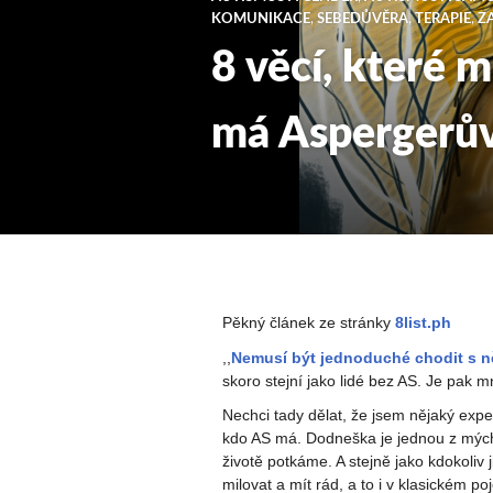
KOMUNIKACE
,
SEBEDŮVĚRA
,
TERAPIE
,
Z
8 věcí, které 
má Aspergerů
Pěkný článek ze stránky
8list.ph
,,
Nemusí být jednoduché chodit s n
skoro stejní jako lidé bez AS. Je pak m
Nechci tady dělat, že jsem nějaký exper
kdo AS má. Dodneška je jednou z mých 
životě potkáme. A stejně jako kdokoliv j
milovat a mít rád, a to i v klasickém poj