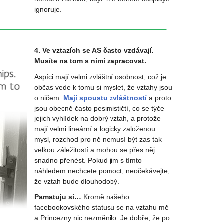
ignoruje.
4. Ve vztazích se AS často vzdávají.
Musíte na tom s nimi zapracovat.
Aspíci mají velmi zvláštní osobnost, což je
občas vede k tomu si myslet, že vztahy jsou
o ničem.
Mají spoustu zvláštností
a proto
jsou obecně často pesimističtí, co se týče
jejich vyhlídek na dobrý vztah, a protože
mají velmi lineární a logicky založenou
mysl, rozchod pro ně nemusí být zas tak
velkou záležitostí a mohou se přes něj
snadno přenést. Pokud jim s tímto
náhledem nechcete pomoct, neočekávejte,
že vztah bude dlouhodobý.
Pamatuju si…
Kromě našeho
facebookovského statusu se na vztahu mě
a Princezny nic nezměnilo. Je dobře, že po