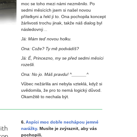
moc se toho mezi námi nezměnilo. Po
sedmi měsících jsem si našel novou
přítelkyni a řekl jí to. Ona pochopila koncept
žárlivosti trochu jinak, takže náš dialog byl
následovný…
Já: Mám teď novou holku.
Ona: Cože? Ty mě podvádíš?
Já: É, Princezno, my se před sedmi měsíci
rozešli.
Ona: No jo. Máš pravdu! ^______^
Vůbec nežárlila ani nebyla vzteklá, když si
uvědomila, že pro to nemá logický důvod.
Okamžitě to nechala být.
6.
Aspíci moc dobře nechápou jemné
narážky.
Musíte je zvýraznit, aby vás
pochopili.