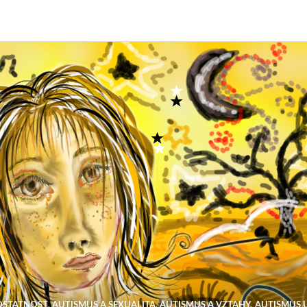
OSTATNOST
,
AUTISMUS A SEXUALITA
,
AUTISMUS A VZTAHY
,
AUTISMUS U