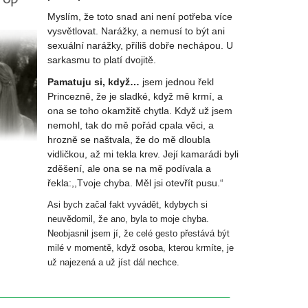
Myslím, že toto snad ani není potřeba více
vysvětlovat. Narážky, a nemusí to být ani
sexuální narážky, příliš dobře nechápou. U
sarkasmu to platí dvojitě.
Pamatuju si, když…
jsem jednou řekl
Princezně, že je sladké, když mě krmí, a
ona se toho okamžitě chytla. Když už jsem
nemohl, tak do mě pořád cpala věci, a
hrozně se naštvala, že do mě dloubla
vidličkou, až mi tekla krev. Její kamarádi byli
zděšení, ale ona se na mě podívala a
řekla:,,Tvoje chyba. Měl jsi otevřít pusu.“
Asi bych začal fakt vyvádět, kdybych si
neuvědomil, že ano, byla to moje chyba.
Neobjasnil jsem jí, že celé gesto přestává být
milé v momentě, když osoba, kterou krmíte, je
už najezená a už jíst dál nechce.