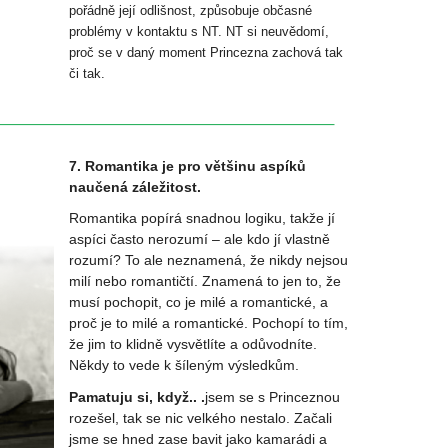
pořádně její odlišnost, způsobuje občasné
problémy v kontaktu s NT. NT si neuvědomí,
proč se v daný moment Princezna zachová tak
či tak.
7. Romantika je pro většinu aspíků
naučená záležitost.
Romantika popírá snadnou logiku, takže jí
aspíci často nerozumí – ale kdo jí vlastně
rozumí? To ale neznamená, že nikdy nejsou
milí nebo romantičtí. Znamená to jen to, že
musí pochopit, co je milé a romantické, a
proč je to milé a romantické. Pochopí to tím,
že jim to klidně vysvětlíte a odůvodníte.
Někdy to vede k šíleným výsledkům.
Pamatuju si, když.. .
jsem se s Princeznou
rozešel, tak se nic velkého nestalo. Začali
jsme se hned zase bavit jako kamarádi a