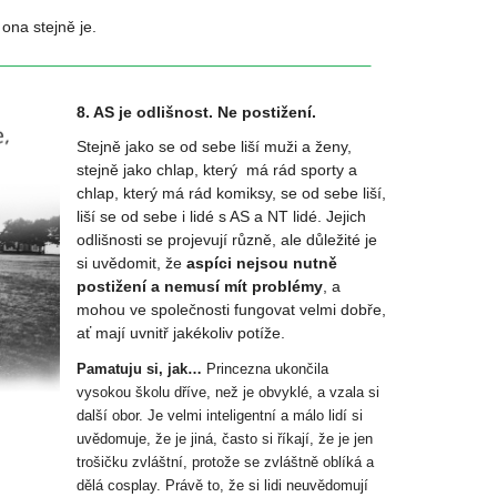
 ona stejně je.
8. AS je odlišnost. Ne postižení.
Stejně jako se od sebe liší muži a ženy,
stejně jako chlap, který má rád sporty a
chlap, který má rád komiksy, se od sebe liší,
liší se od sebe i lidé s AS a NT lidé. Jejich
odlišnosti se projevují různě, ale důležité je
si uvědomit, že
aspíci nejsou nutně
postižení a nemusí mít problémy
, a
mohou ve společnosti fungovat velmi dobře,
ať mají uvnitř jakékoliv potíže.
Pamatuju si, jak…
Princezna ukončila
vysokou školu dříve, než je obvyklé, a vzala si
další obor. Je velmi inteligentní a málo lidí si
uvědomuje, že je jiná, často si říkají, že je jen
trošičku zvláštní, protože se zvláštně oblíká a
dělá cosplay. Právě to, že si lidi neuvědomují