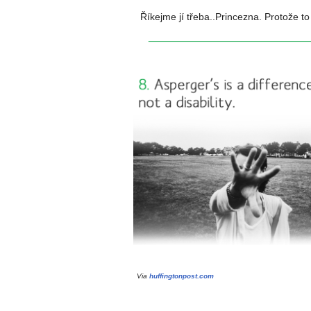
Říkejme jí třeba..Princezna. Protože to
Via
huffingtonpost.com