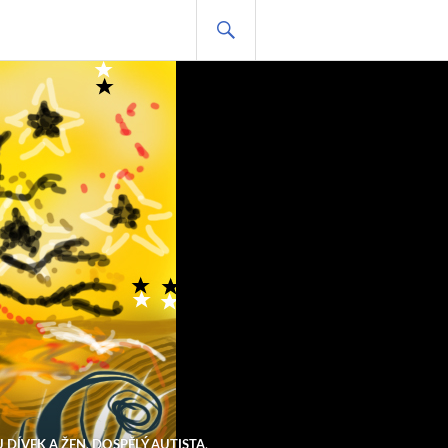
HLEDAT
 DÍVEK A ŽEN
,
DOSPĚLÝ AUTISTA
,