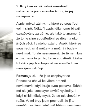
5. Když se aspík velmi soustředí,
neberte to jako známku toho, že jej
nezajímáte
Aspíci mívají zájmy, na které se soustředí
velmi silně. Někteří aspíci díky tomu bývají
označovány za génie, ale také to znamená,
že tohle silné soustředění se děje na úkor
jiných věcí. I vašeho vztahu. Aspík, který se
soustředí, si tě může – a možná i bude –
nevšímat. To ale neznamená, že tě nemiluje
– znamená to jen to, že se soustředí. Láska
k tobě a jejich schopnost se soustředit se
navzájem vylučují.
Pamatuju si…
že jako cosplayer se
Princezna chová ke všem hrozně
nevšímavě, když hraje svou postavu. Takhle
má ale jako cosplayer skvělé výsledky, i
když si lidi někdy myslí, že se tak chová i v
reálu. Velmi brzy jsem pochopil, že jí to
nemůžu zazlívat, když mě během cosplaye