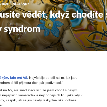
AHRANIČNÍ ČLÁNKY
musíte vědět, když chodíte
v syndrom
ěkým, kdo má AS.
Nejvíc bije do očí asi to, jak jsou
nohem těžší přijmout těch pár podivností.“
t na AS, ale snad stačí říct, že jsem chodil s někým,
nejlepších kamarádek a nejhodnějších lidí, jaké kdy v
iný, i aspík, jak se jim někdy láskyplně říká, dokáže
etí.