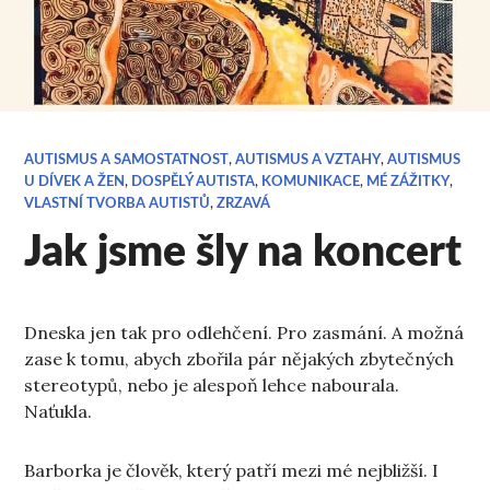
AUTISMUS A SAMOSTATNOST
,
AUTISMUS A VZTAHY
,
AUTISMUS
U DÍVEK A ŽEN
,
DOSPĚLÝ AUTISTA
,
KOMUNIKACE
,
MÉ ZÁŽITKY
,
VLASTNÍ TVORBA AUTISTŮ
,
ZRZAVÁ
Jak jsme šly na koncert
Dneska jen tak pro odlehčení. Pro zasmání. A možná
zase k tomu, abych zbořila pár nějakých zbytečných
stereotypů, nebo je alespoň lehce nabourala.
Naťukla.
Barborka je člověk, který patří mezi mé nejbližší. I