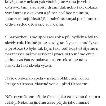
když jsme v některých věcích jiné – ona je velmi
extrovertní, já se spíše držím dál, nebo taky dokáže
vymámit i z vlka kozu a já tohle vůbec neumím,
máme to nejdůležitější společné: smysl pro humor a
citlivé srdce otevřené surreálnu.
S Barborkou jsme spolu asi rok a půl bydlely a byl to
skvělý rok. Hodně jsme slavily, smály se a chodily ven,
a protože to bylo tak fajn, tak i teď, když už žijeme s
partnery a máme seriózní práci, si to máme chuť
jednou za čas zopakovat. A tentokrát se nám
naskytla fakt skvělá výzva.
Naše oblíbená kapela v našem oblíbeném klubu.
Prago v Crossu. Vlastně venku, před Crossem.
Některým lidem přijde Cross jako zaplivaná díra pro
feťáky. Někomu jinému zase přijde jako hnusné