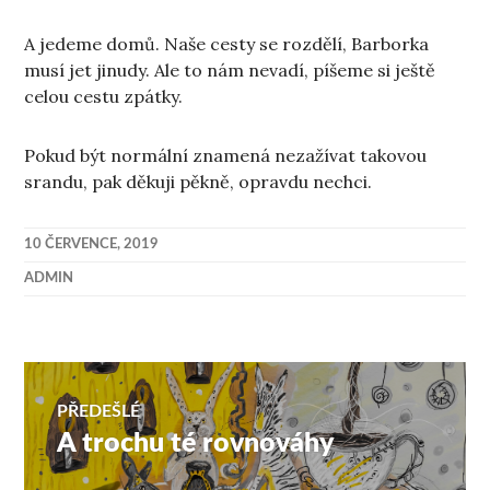
A jedeme domů. Naše cesty se rozdělí, Barborka
musí jet jinudy. Ale to nám nevadí, píšeme si ještě
celou cestu zpátky.
Pokud být normální znamená nezažívat takovou
srandu, pak děkuji pěkně, opravdu nechci.
10 ČERVENCE, 2019
ADMIN
Navigace
PŘEDEŠLÉ
A trochu té rovnováhy
Předchozí
pro
příspěvek: