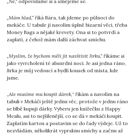
„Ne,“
odpovídáme si a smějeme se.
„Mám hlad,“
říká Bára, tak jdeme po půlnoci do
mekáče. U tabule jí navolím úplně bizarní věci, třeba
Money Bags a nějaké krevety. Ona si to potvrdí a
zaplatí, z čehož mám další záchvat smíchu.
„Myslím, že bychom měli jít navštívit Jirku,“
říkáme si
jako vyvrcholení té absurdní noci. Je asi jedna ráno,
Jirka je můj vedoucí a bydlí kousek od místa, kde
jsme.
„
Ale musíme mu koupit dárek,
“ říkám a navolím na
tabuli v Mekáči ještě jednu věc, protože v jednu ráno
se blbě kupují dárky. Vyberu jen knížečku z Happy
Mealu, asi to nejšílenější, co se dá v mekáči koupit.
Zaplatím kartou a postavím se do řady výdeje. Už to
nezvládám, několikrát vyprsknu smíchy a začnu až