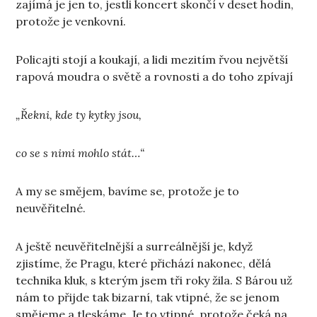
zajímá je jen to, jestli koncert skončí v deset hodin,
protože je venkovní.
Policajti stojí a koukají, a lidi mezitím řvou největší
rapová moudra o světě a rovnosti a do toho zpívají
„Řekni, kde ty kytky jsou,
co se s nimi mohlo stát…“
A my se smějem, bavíme se, protože je to
neuvěřitelné.
A ještě neuvěřitelnější a surreálnější je, když
zjistíme, že Pragu, které přichází nakonec, dělá
technika kluk, s kterým jsem tři roky žila. S Bárou už
nám to přijde tak bizarní, tak vtipné, že se jenom
smějeme a tleskáme. Je to vtipné, protože čeká na