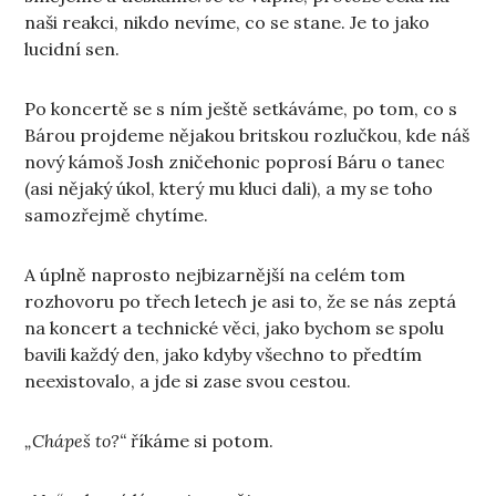
naši reakci, nikdo nevíme, co se stane. Je to jako
lucidní sen.
Po koncertě se s ním ještě setkáváme, po tom, co s
Bárou projdeme nějakou britskou rozlučkou, kde náš
nový kámoš Josh zničehonic poprosí Báru o tanec
(asi nějaký úkol, který mu kluci dali), a my se toho
samozřejmě chytíme.
A úplně naprosto nejbizarnější na celém tom
rozhovoru po třech letech je asi to, že se nás zeptá
na koncert a technické věci, jako bychom se spolu
bavili každý den, jako kdyby všechno to předtím
neexistovalo, a jde si zase svou cestou.
„Chápeš to?“
říkáme si potom.