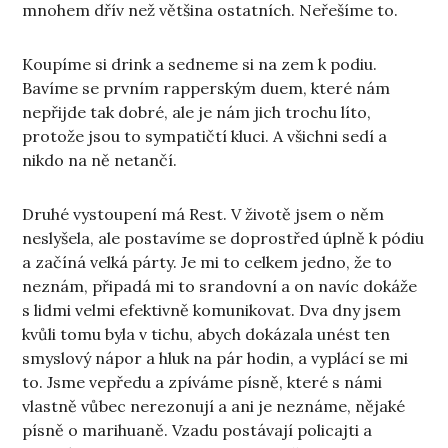
mnohem dřív než většina ostatních. Neřešíme to.
Koupíme si drink a sedneme si na zem k podiu.
Bavíme se prvním rapperským duem, které nám
nepřijde tak dobré, ale je nám jich trochu líto,
protože jsou to sympatičtí kluci. A všichni sedí a
nikdo na ně netančí.
Druhé vystoupení má Rest. V životě jsem o něm
neslyšela, ale postavíme se doprostřed úplně k pódiu
a začíná velká párty. Je mi to celkem jedno, že to
neznám, připadá mi to srandovní a on navíc dokáže
s lidmi velmi efektivně komunikovat. Dva dny jsem
kvůli tomu byla v tichu, abych dokázala unést ten
smyslový nápor a hluk na pár hodin, a vyplácí se mi
to. Jsme vepředu a zpíváme písně, které s námi
vlastně vůbec nerezonují a ani je neznáme, nějaké
písně o marihuaně. Vzadu postávají policajti a