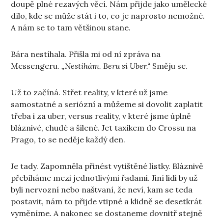
doupě plné rezavých věcí. Nám přijde jako umělecké
dílo, kde se může stát i to, co je naprosto nemožné.
A nám se to tam většinou stane.
Bára nestíhala. Přišla mi od ní zpráva na
Messengeru.
„Nestíhám. Beru si Uber.“
Směju se.
Už to začíná. Střet reality, v které už jsme
samostatné a seriózní a můžeme si dovolit zaplatit
třeba i za uber, versus reality, v které jsme úplně
bláznivé, chudé a šílené. Jet taxíkem do Crossu na
Prago, to se neděje každý den.
Je tady. Zapomněla přinést vytištěné lístky. Bláznivě
přebíháme mezi jednotlivými řadami. Jiní lidi by už
byli nervozní nebo naštvaní, že neví, kam se teda
postavit, nám to přijde vtipné a klidně se desetkrát
vyměníme. A nakonec se dostaneme dovnitř stejně