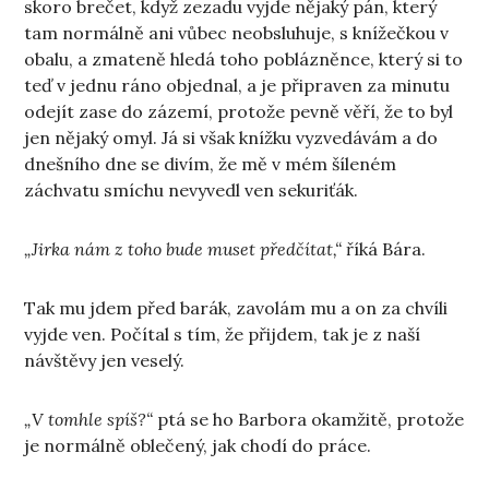
skoro brečet, když zezadu vyjde nějaký pán, který
tam normálně ani vůbec neobsluhuje, s knížečkou v
obalu, a zmateně hledá toho poblázněnce, který si to
teď v jednu ráno objednal, a je připraven za minutu
odejít zase do zázemí, protože pevně věří, že to byl
jen nějaký omyl. Já si však knížku vyzvedávám a do
dnešního dne se divím, že mě v mém šíleném
záchvatu smíchu nevyvedl ven sekuriťák.
„Jirka nám z toho bude muset předčítat,“
říká Bára.
Tak mu jdem před barák, zavolám mu a on za chvíli
vyjde ven. Počítal s tím, že přijdem, tak je z naší
návštěvy jen veselý.
„V tomhle spíš?“
ptá se ho Barbora okamžitě, protože
je normálně oblečený, jak chodí do práce.