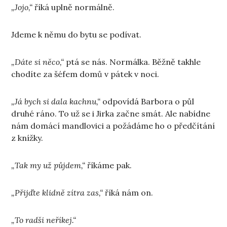
„Jojo,“
říká uplně normálně.
Jdeme k němu do bytu se podívat.
„Dáte si něco,“
ptá se nás. Normálka. Běžně takhle
chodíte za šéfem domů v pátek v noci.
„Já bych si dala kachnu,“
odpovídá Barbora o půl
druhé ráno. To už se i Jirka začne smát. Ale nabídne
nám domácí mandlovici a požádáme ho o předčítání
z knížky.
„Tak my už půjdem,“
říkáme pak.
„Přijďte klidně zítra zas,“
říká nám on.
„To radši neříkej.“