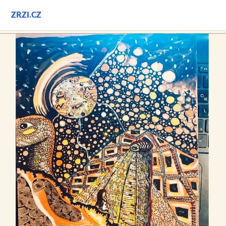
Přejít
ZRZI.CZ
k
obsahu
webu